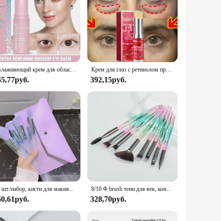
Увлажняющий крем для области вокруг глаз, от Тёмных кругов и припухлости
Крем для глаз с ретинолом против морщин, удаление мешков под глазами, темные круги, антивозрастной лифтинг, отбеливание, увлажнение, осветление контура глаз, косметика
65,77руб.
392,15руб.
10 шт./набор, кисти для макияжа с чехлом из ПУ кожи
8/10 Φ brush тени для век, консилер, кисть для бровей, полный набор инструментов для макияжа
60,61руб.
328,70руб.