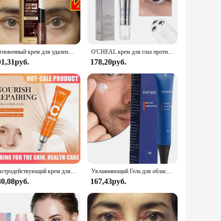
end of natural extracts and advanced peptides, this eye cream
-absorbing formula ensures that the skin is left feeling
aking it an ideal addition to your daily skincare routine.
sitive, oily, or dry skin, this eye cream is gentle enough to
Мгновенный крем для удаления мешков под глазами, коллаген, против морщин, выцветания, тонких линий, укрепляющий кожу, против темных кругов, отечности, осветляющий уход за глазами
O'CHEAL крем для глаз против морщин и темных кругов, роликовый массажер, увлажняющие мешки для глаз, антивозрастной гиалуроновой кислоты, уход за кожей вокруг глаз
eking to enhance the appearance of their eyes. With its
01,31руб.
178,20руб.
zed for travel, ensuring that you can maintain your eye care
stainability. Whether you're looking to enhance your daily
Быстродействующий крем для глаз против морщин, укрепляющий крем для глаз, удаление мешков под глазами, против отечности, темных кругов, уход за глазами, выцветание, тонкие линии, осветляющий гель для глаз
Увлажняющий Гель для области вокруг глаз, с гиалуронатом
80,08руб.
167,43руб.