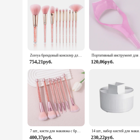
Zoreya брендовый консилер для смешивания профессиональных кистей для макияжа 10 шт . мягкие синтетические волосы Румяна Основа тени для век Веерная кисть
Портативный инструмент д
754,21руб.
120,06руб.
7 шт., кисти для макияжа с бриллиантовой ручкой
14 шт., набор кистей для макияжа, тональный крем, тени для ве
400,37руб.
230,22руб.