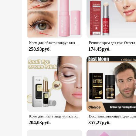
Крем для области вокруг глаз от морщин, тёмных кругов и мешков под глазами
Ретинол крем для глаз Осветляю
258,93руб.
174,45руб.
Крем для глаз в виде улитки, коллаген, выцветание, тонкие линии, морщины, осветление темных кругов, укрепляющие мешки под глазами, отечность, увлажняющий крем для глаз
204,03руб.
357,27руб.