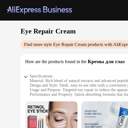
Eye Repair Cream
Find more style
Eye Repair Cream
products with AliExpr
Кремы для глаз
Here are the products found in the
Specifications:
Material: Rich blend of natural extracts and advanced peptid
Design and Style: Sleek, easy-to-use tube with a convenient
Usage and Purpose: Targeted eye repair to reduce the appearan
Performance and Property: Quick-absorbing formula that lea
Shape or Size or Weight or Quantity: 1.7 fl oz (50 ml) tube
Applicable People: Suitable for all skin types, especially thos
Features:
|Wholesale|Vendors|
**Revitalizing Eye Care**