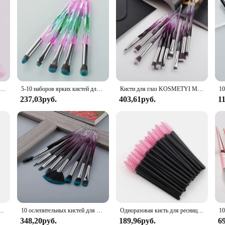
ля макияжа ресниц 3 в 1, тушь для ресниц, трафареты, экран, Женская практичная красота, брикет, инструмент для макияжа глаз
5-10 наборов ярких кистей для макияжа, свободная Зеленая кисть, консилер, тени для век, кисть для бровей, профессиональные инструменты для макияжа
Кисти для глаз KOSMETYI Mini алмазные кисти для макияжа Набор теней для век кисти для губ бровей высококачественные профессиональные инструменты для подводки губ
237,03руб.
403,61руб.
1
к, румяна, хайлайтер, консилер, держатель для кистей для растушевки, женские косметические инструменты, коробка для хранения
10 ослепительных кистей для макияжа, кисть для теней, кисть для бровей, кисть для губ, фотография
Одноразовая кисть для ресниц, короткая мини-расческа для наращивания ресниц, щеточка для бровей, косметический инструмент для макияжа, 50 шт.
348,20руб.
189,96руб.
6