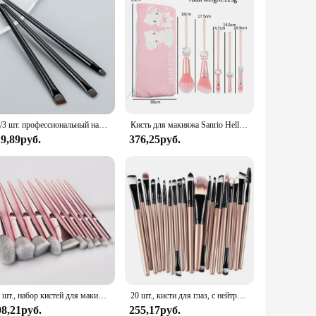
10/3 шт. профессиональный набор кистей для макияжа, основа для бровей, глаз, кисть для румян, мягкая портативная косметическая косметика, инструмент для макияжа, оптовая продажа
Кисть для макияжа Sanrio Hello Kitty, основа для теней для век, румяна, косметическая кисть для растушевки с милыми розовыми косметичками, 5 шт.
19,89руб.
376,25руб.
10 шт., набор кистей для макияжа из розового золота, пудра, румяна, тени для век, консилер, Кисть для макияжа губ, косметические инструменты
20 шт., кисти для глаз, с нейтральным логотипом
98,21руб.
255,17руб.