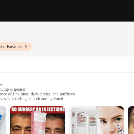
ess Business
es
 pump dispenser
ce of fine lines, dark circles, and puffiness
ves skin feeling smooth and hydrated
e seeking to revitalize delicate eye area