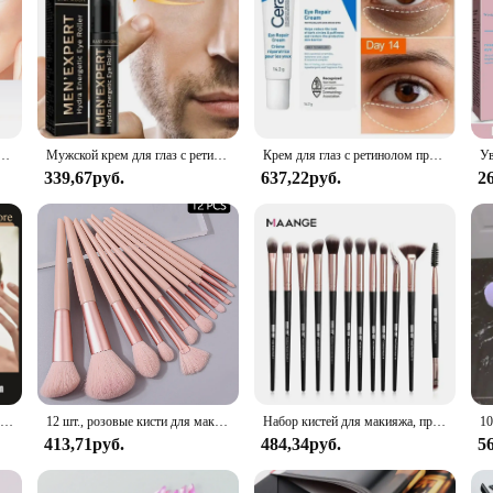
щий темные круги укрепляющий кожу Мгновенный ремонт глаз Сыворотка для женщин машина для глаз
Мужской крем для глаз с ретинолом, мешок для глаз, укрепляющий лифтинг-крем, осветляющий темные круги кожи, мгновенный восстанавливающий крем для глаз, гель для удаления палочек
Крем для глаз с ретинолом против морщин, темные круги, мешки под глазами, удаление отечности, выцветание тонких линий, увлажняющий уход за глазами, оригинальный
339,67руб.
637,22руб.
2
Восстанавливающий Крем для кожи вокруг глаз, от темных кругов и мешков
12 шт., розовые кисти для макияжа
Набор кистей для макияжа, профессиональный набор кистей для растушевки и нанесения теней, подводки, туши, прорисовки бровей, 12 шт./лот
413,71руб.
484,34руб.
5