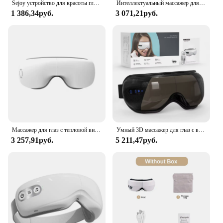
Sejoy устройство для красоты глаз домашний инструмент для ухода за кожей ION Heat инструмент для красоты лица лифтинг-массажер против морщин
Интеллектуальный массажер для глаз с подогревом и функцией Bluetooth
1 386,34руб.
3 071,21руб.
Массажер для глаз с тепловой вибрацией и музыкой, массажные очки для глаз, массажи мышц глаз, маска для глаз с подогревом для расслабления, подарок для женщин и мужчин
Умный 3D массажер для глаз с вибрацией и подогревом, подушка безопасности, инструмент для ухода за глазами с Bluetooth, массаж глаз, музыка, расслабление, мигрень, улучшение сна
3 257,91руб.
5 211,47руб.