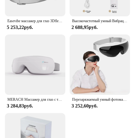
Easevibe массажер для глаз 3Dflex подушка безопасности вибрация Bluetooth музыкальный инструмент для ухода за глазами горячий компресс массажные очки сумка для усталости
Высокочастотный умный Вибрационный массажер для глаз с подушкой безопасности для удаления темных кругов и усталости
5 253,22руб.
2 688,95руб.
MERACH Массажер для глаз с тепловым сжатием и Bluetooth Музыкальное устройство для ухода за глазами Умная маска для глаз для подарков на день рождения Бесплатная доставка
Перезаряжаемый умный фотомассажер Bluetooth музыкальный складной массажер с подогревом и расслаблением
3 284,83руб.
3 252,60руб.