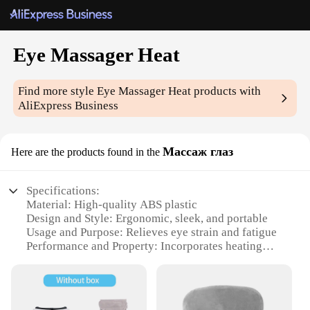
Eye Massager Heat
Find more style
Eye Massager Heat
products with
AliExpress Business
Массаж глаз
Here are the products found in the
Specifications:
Material: High-quality ABS plastic
Design and Style: Ergonomic, sleek, and portable
Usage and Purpose: Relieves eye strain and fatigue
Performance and Property: Incorporates heating
technology for added comfort
Parts and Accessories: Comes with a USB charging
cable
Applicable People: Suitable for individuals who