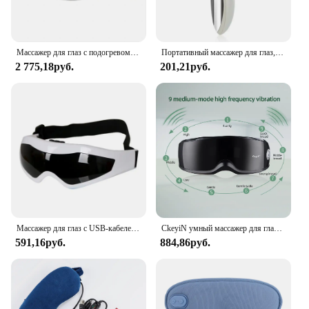
Массажер для глаз с подогревом, маска для глаз от мигрени с подушкой безопасности Bluetooth
Портативный массажер для глаз, Электрический вибрирующий крем для глаз, эссенция, интромер, ручка для ухода за лицом и глазами, портативная косметика
2 775,18руб.
201,21руб.
Массажер для глаз с USB-кабелем или аккумулятором AAA, умная подушка безопасности для снятия усталости глаз, вибрация, горячий компрессор, массаж, улучшение темных кругов
CkeyiN умный массажер для глаз, вибрирующий Магнитный снимает усталость, темные круги, акупунктурный массаж, расслабляет телефон, беспроводной 51
591,16руб.
884,86руб.