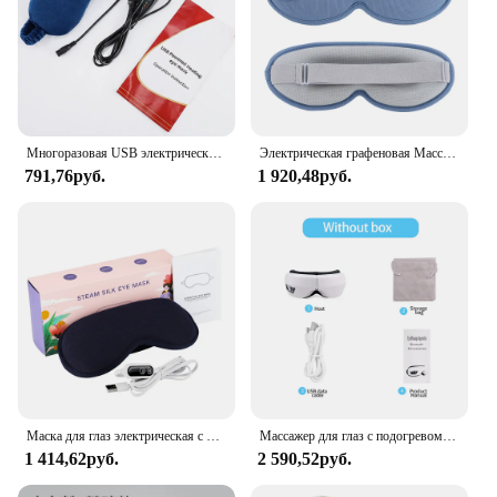
Многоразовая USB электрическая маска для глаз с подогревом инфракрасная Горячая компрессионная теплая терапия Уход за глазами снятие усталости глаз сухой глаз повязка на глаза для сна
Электрическая графеновая Массажная маска для глаз с горячим компрессом, 5 режимов вибрации, 3-уровневый массажер для глаз с подогревом, маска для снятия усталости и сна
791,76руб.
1 920,48руб.
Маска для глаз электрическая с подогревом, массажер для снятия усталости глаз и темных кругов, для сна
Массажер для глаз с подогревом умная подушка безопасности Вибрация Уход за глазами горячий компресс музыкальный массаж глаз Релаксация усталость складной портативный
1 414,62руб.
2 590,52руб.