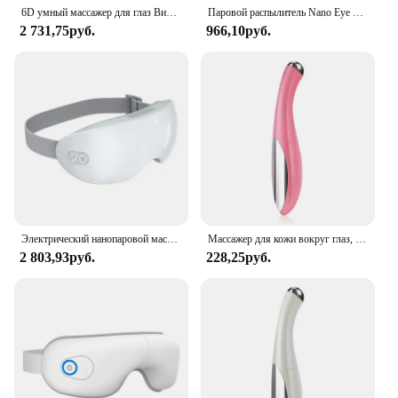
6D умный массажер для глаз Вибрация Горячая подушка безопасности компрессор Уход за глазами Bluetooth Музыкальные массажные очки для глаз Расслабление усталость глаз
Паровой распылитель Nano Eye Mist для облегчения сухих глаз, уход за глазами, портативные маски для глаз с подогревом, мини-инструмент для увлажнения глаз
2 731,75руб.
966,10руб.
Электрический нанопаровой массажер для глаз с умным нагревом, горячий компресс для сухого массажа глаз, снятия усталости глаз, лучшая маска для сна
Массажер для кожи вокруг глаз, электрический, вибрационный, от морщин и старения
2 803,93руб.
228,25руб.