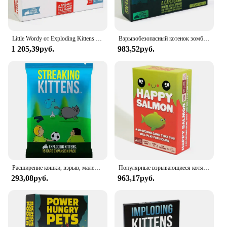
Little Wordy от Exploding Kittens Зомби-котята Умная скрембле Слово Игра из плитки Карты Настольные игры для взрослых и подростков
Взрывобезопасный котенок зомби, семейная настольная игра для сбора, веселая игрушка для взрослых и детей, карточная игра, подходит в качестве подарка
1 205,39руб.
983,52руб.
Расширение кошки, взрыв, маленький кот, семейный сбор, шахматная доска, забавная карточная игра для взрослых и детей, подходит в подарок
Популярные взрывающиеся котята счастливый лосось для всей семьи, милые котята-зомби, немного полыни, детские игры, карточные игры для взрослых, подростков и детей
293,08руб.
963,17руб.