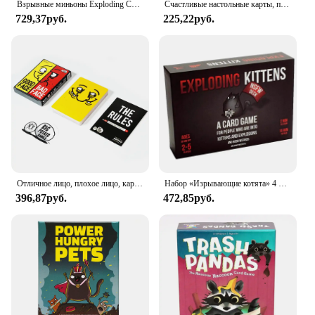
Взрывные миньоны Exploding Cat Series Английская версия Настольная игра Друзья Повседневная карта сбора Многопользовательская игра Коллекция Подарок
Счастливые настольные карты, поднимайте с новыми персонажами, семейные игры, веселые, хорошие и злые карты, игры, настольная колода, взрывающиеся котята
729,37руб.
225,22руб.
Отличное лицо, плохое лицо, карточная игра, веселая Семейная Игра для путешествий
Набор «Изрывающие котята» 4 в 1, семейная вечеринка, настольная игра, забавная игрушка для взрослых и детей, карточная игра, подходящая для праздничного подарка
396,87руб.
472,85руб.