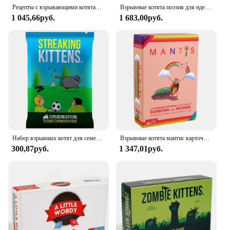
Рецепты с взрывающими котятами на катастрофах, семейная вечеринка, настольная игра для взрослых, настольная игрушка, карточная игра для многопользователя, подходит для праздничного подарка
Взрывные котята поэзия для ндердеревцев, взрывные котята-карточные игры для взрослых, подростков и детей-Веселые Семейные игры
1 045,66руб.
1 683,00руб.
Набор взрывных котят для семейных встреч, настольных игр, забавных игрушечных карточных игр для взрослых и детей, подходит в качестве подарков.
Взрывные котята мантис карточные игры Забавные Семейные игры ночные популярные детские игры цветная резьба радуги и месть доска
300,87руб.
1 347,01руб.