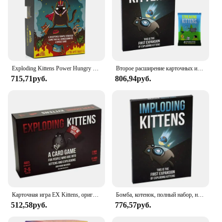
Exploding Kittens Power Hungry Pets — стратегическая и простая карточная игра — игра для вечеринок, семейная игра, ночная игра, карточная игра для детей и взрослых
Второе расширение карточных игр Exploding Kittens Семейная карточная игра и имплантирующие котята: первое расширение взрывающих котят
715,71руб.
806,94руб.
Карточная игра EX Kittens, оригинальная версия NSFW вечерние Streaking Kittens Imploding, расширительные лающие котята, медведи vs B
Бомба, котенок, полный набор, настольная игра, многопользовательская игра для взрослых, повседневная вечеринка, кошки, взрывные настольные игровые карты
512,58руб.
776,57руб.