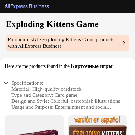
Exploding Kittens Game
Find more style
Exploding Kittens Game
products
with AliExpress Business
Карточные игры
Here are the products found in the
Specifications:
Material: High-quality cardstock
Type and Category: Card game
Design and Style: Colorful, cartoonish illustrations
Usage and Purpose: Entertainment and social
interaction
Performance and Property: Durable, easy-to-shuffle
cards
Parts and Accessories: Includes game instructions