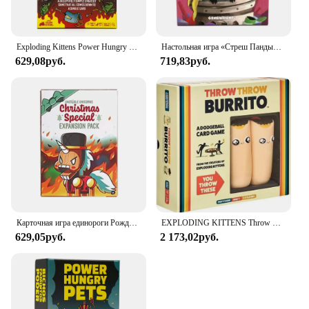
Exploding Kittens Power Hungry Pets 2-6 — стратегическая и простая карточная игра — игра для вечеринки, семейная игра в ночное время, карточная игра для детей и взрослых
Настольная игра «Стреш Панды» Вечеринка Семейная стратегическая игра Интересные карточные игры (английская версия)
629,08руб.
719,83руб.
Карточная игра единороги Рождество специальный кошмарный взрыв экспандер взорвать оригинальный лай широкий зомби настольная игра котенок
EXPLODING KITTENS Throw Throw Burrito A Карточная игра Dodgeball
629,05руб.
2 173,02руб.