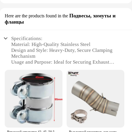
Подвесы, хомуты и
Here are the products found in the
фланцы
Specifications:
Material: High-Quality Stainless Steel
Design and Style: Heavy-Duty, Secure Clamping
Mechanism
Usage and Purpose: Ideal for Securing Exhaust
Pipes in Place
Performance and Property: Resistant to Corrosion
and High Temperatures
Parts and Accessories: Available in Sets for Easy
Installation
Applicable People: Suitable for Professional
Mechanics and DIY Enthusiasts
Features:
**Durable Construction and Versatile Use**
Crafted from premium stainless steel, these Exhaust
Впускной отверстие 42, 45, 50,5, 60, 65, 70, 76 мм, зажим для выхлопной трубы из нержавеющей стали, соединитель для выхлопной трубы, столярная втулка, комплект зажимов, инструмент
Выхлопной глушитель для мотоцикла CFMOTO 450SR 450 NK SR 2022 2023, 51 мм