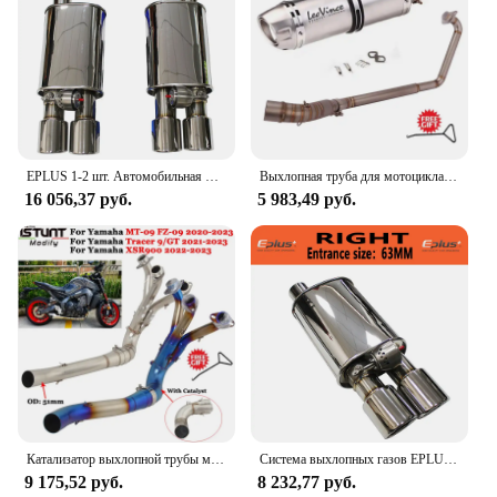
EPLUS 1-2 шт. Автомобильная Выхлопная система, вакуумный клапан, контроль выхлопной трубы, комплект с переменным глушителем из нержавеющей стали, Универсальный 51 63 76 мм
Выхлопная труба для мотоцикла Honda CBR125 CBR125R CB125R CBR 125 125R 2010 - 2016
16 056,37 руб.
5 983,49 руб.
Катализатор выхлопной трубы мотоцикла, выхлопная труба для Yamaha MT09 MT-09 Tracer 9 900 GT XSR900 2020-2023, глушитель 51 мм
Система выхлопных газов EPLUS, универсальный комплект из нержавеющей стали с регулируемым клапаном, с насадкой, 51, 63, 76 мм
9 175,52 руб.
8 232,77 руб.