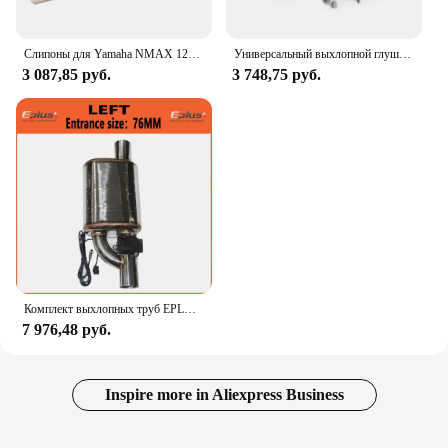
Слипоны для Yamaha NMAX 125 155 NMAX125 NMAX155 2021 2022 мотоциклетный выхлопной эвакуатор мото модификация передней звеньевой трубы с датчиком H2O
Универсальный выхлопной глушитель Yoshimura R11 для мотоцикла, 51 мм, модифицированный глушитель, двойное отверстие для Z900 MT 07 CB650F NC700 RC390 R15
3 087,85 руб.
3 748,75 руб.
Комплект выхлопных труб EPLUS, универсальный, из нержавеющей стали, с регулируемым углом выхлопной трубы
7 976,48 руб.
Inspire more in Aliexpress Business