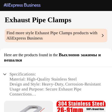
Exhaust Pipe Clamps
Find more style
Exhaust Pipe Clamps
products with
AliExpress Business
Выхлопов зажимы и
Here are the products found in the
вешалки
Specifications:
Material: High-Quality Stainless Steel
Design and Style: Heavy-Duty, Corrosion-Resistant
Usage and Purpose: Secure Exhaust Pipe
Connections
Performance and Property: Durable and Long-
Lasting
Shape or Size: Available in Various Sizes to Fit