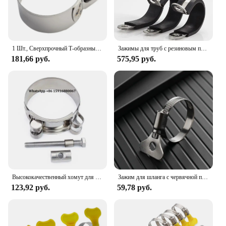
1 Шт., Сверхпрочный Т-образный Болт, Хомут Для Шланга, Металлический Хомут Из Нержавеющей Стали, Тип Mikalor 1-50
Зажимы для труб с резиновым покрытием из нержавеющей стали 304, R-образный зажим для трубы, монтажный шланг, зажим для шланга, фиксированный зажим, кронштейн для трубы
181,66 руб.
575,95 руб.
Высококачественный хомут для шланга из нержавеющей стали, выхлопные трубы для воздуха, воды, прочное уплотнение, мощная прочность, ремонт, сварочные инструменты 17-252 мм
Зажим для шланга с червячной передачей из нержавеющей стали 201, регулируемый зажим 6-60 мм, зажим для шланга, зажим для водопроводной трубы, механический автомобильный
123,92 руб.
59,78 руб.