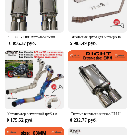
EPLUS 1-2 шт. Автомобильная Выхлопная система, вакуумный клапан, контроль выхлопной трубы, комплект с переменным глушителем из нержавеющей стали, Универсальный 51 63 76 мм
Выхлопная труба для мотоцикла Honda CBR125 CBR125R CB125R CBR 125 125R 2010 - 2016
16 056,37 руб.
5 983,49 руб.
Катализатор выхлопной трубы мотоцикла, выхлопная труба для Yamaha MT09 MT-09 Tracer 9 900 GT XSR900 2020-2023, глушитель 51 мм
Система выхлопных газов EPLUS, универсальный комплект из нержавеющей стали с регулируемым клапаном, с насадкой, 51, 63, 76 мм
9 175,52 руб.
8 232,77 руб.