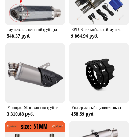
Глушитель выхлопной трубы для мотоцикла Akrapovic, 57 мм * 40 мм, глушитель выхлопной трубы, регулируемый глушитель, снижение уровня шума, для Akrapovic
EPLUS автомобильный глушитель нержавеющая выхлопная система Электрический клапан контроль выхлопной трубы комплект Регулируемый угол клапана углеродная насадка
548,37 руб.
9 864,94 руб.
Мотоцикл S9 выхлопная труба с двойным отверстием, глушитель с двойным выходом для ER6N Z900 R3 Z400 MT07 R15V3
Универсальный глушитель выхлопных газов, защита для глушителя, подходит для KTM, Honda, Yamaha, мотоциклов, кроссовых мотоциклов, питбайков, круглых выхлопных газов
3 310,88 руб.
458,69 руб.