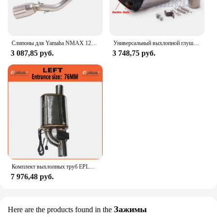
Слипоны для Yamaha NMAX 125 155 NMAX125 NMAX155 2021 2022 мотоциклетный выхлопной эвакуатор мото модификация передней звеньевой трубы с датчиком H2O
Универсальный выхлопной глушитель Yoshimura R11 для мотоцикла, 51 мм, модифицированный глушитель, двойное отверстие для Z900 MT 07 CB650F NC700 RC390 R15
3 087,85 руб.
3 748,75 руб.
Комплект выхлопных труб EPLUS, универсальный, из нержавеющей стали, с регулируемым углом выхлопной трубы
7 976,48 руб.
Зажимы
Here are the products found in the