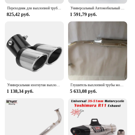
Переходник для выхлопной трубы, 45 мм, 51 мм, для Yamaha YZF R6 2006-2019
Универсальный Автомобильный задний круглый глушитель выхлопной трубы задний глушитель наконечник хромированная нержавеющая сталь автомобильный глушитель наконечник замена для авто Acce
825,42 руб.
1 591,79 руб.
Универсальная изогнутая выхлопная труба автомобиля с двойным выходом, глушитель, хвостовая труба, украшение автомобиля, хромированная хвостовая труба, автомобильный Стайлинг из нержавеющей стали
Глушитель выхлопной трубы мотоцикла YBR125
1 138,34 руб.
5 633,08 руб.