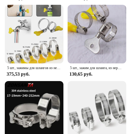
available for sale at competitive prices, making
them an excellent investment for both personal and
professional use. With these clamps, you can trust
that your exhaust system will remain secure and
efficient, no matter the conditions.
5 шт., зажимы для шлангов из нержавеющей стали, 8-44 мм
5 шт., зажим для шланга, из нержавеющей стали
375,53 руб.
130,65 руб.