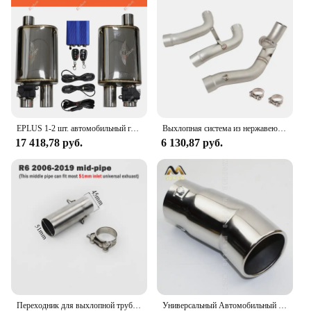
EPLUS 1-2 шт. автомобильный глушитель нержавеющая выхлопная система Электрический клапан контроль выхлопной трубы комплект Регулируемый угол клапана углеродный наконечник
Выхлопная система из нержавеющей стали для Ducati MULTISTRADA 1200 S SPORT TOURIN 2010 - 2014
17 418,78 руб.
6 130,87 руб.
Переходник для выхлопной трубы, 45 мм, 51 мм, для Yamaha YZF R6 2006-2019
Универсальный Автомобильный задний круглый глушитель выхлопной трубы задний глушитель наконечник хромированная нержавеющая сталь автомобильный глушитель наконечник замена для авто Acce