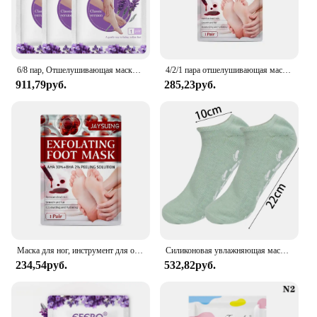
6/8 пар, Отшелушивающая маска для ног, педикюрные носки, отшелушивающая маска для ног, маска для удаления омертвевшей кожи, маска для пилинга ног на каблуках, для спа-салона ног
4/2/1 пара отшелушивающая маска для ног с фруктовой кислотой, пилинг, педикюрные носки, скраб, увлажняющий омертвевшую кожу, инструменты для ухода за трещинами против пяток
911,79руб.
285,23руб.
Маска для ног, инструмент для очистки ног, увлажняющий педикюр, против трещин, удаление омертвевшей кожи пятки, против трещин
Силиконовая увлажняющая маска, носки, многоразовые отшелушивающие защитные перчатки против трещин, инструменты для удаления сухой омертвевшей кожи, уход за руками и ногами
234,54руб.
532,82руб.