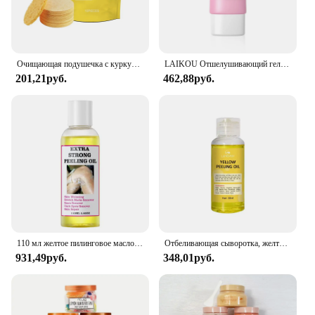
Очищающая подушечка с куркумой. Глубоко очищает кожу, удаляет грязь, контролирует жирность и смягчает отшелушиванию, нежная кожа.
LAIKOU Отшелушивающий гель для глубокой очистки лица Уход за кожей Отбеливающий увлажняющий крем Восстанавливающий скраб для лица Уход за кожей 60 г
201,21руб.
462,88руб.
110 мл желтое пилинговое масло, отшелушивающее косметическое средство для удаления омертвевшей кожи, отшелушивающее масло для пальцев и колен
Отбеливающая сыворотка, желтая отбеливающая пилинг, отшелушивающее средство для ухода за кожей, масло для темной кожи, удаление рук, колен, ног, меланин, Осветляющий скраб для тела
931,49руб.
348,01руб.