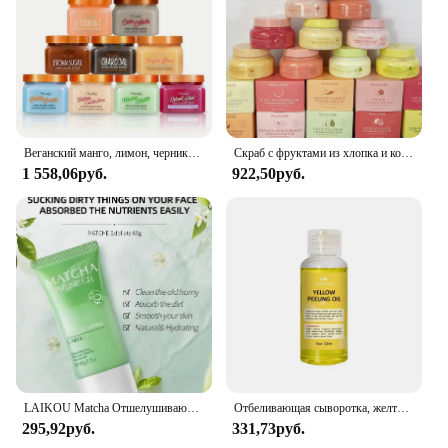
Веганский манго, лимон, черника, клубника, отшелушивающий отбеливающий скраб для тела, Органический Уход за кожей лица, Ши, сахар, скраб для тела
Скраб с фруктами из хлопка и конфет, смягчает и отшелушивает соль, очищает тело, отшелушивает, имеет фруктовый запах, увлажняет и увлажняет
1 558,06руб.
922,50руб.
LAIKOU Matcha Отшелушивающий отшелушивающий гель-пилинг Скраб для лица Увлажняющий питательный восстанавливающий скраб Крем для лица Уход за кожей
Отбеливающая сыворотка, желтая отбеливающая пилинг, отшелушивающее средство для ухода за кожей, масло для темной кожи, удаление рук, колен, ног, меланин, Осветляющий скраб для тела
295,92руб.
331,73руб.