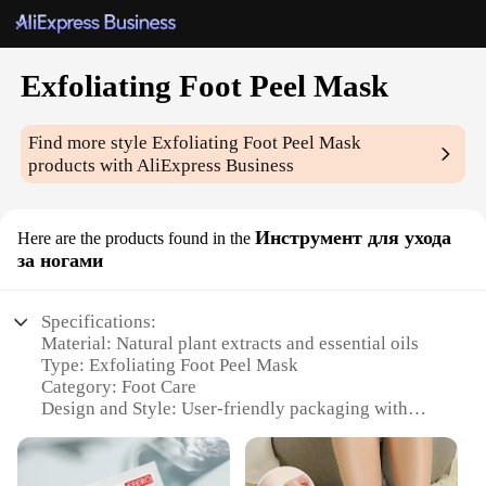
Exfoliating Foot Peel Mask
Find more style
Exfoliating Foot Peel Mask
products with AliExpress Business
Инструмент для ухода
Here are the products found in the
за ногами
Specifications:
Material: Natural plant extracts and essential oils
Type: Exfoliating Foot Peel Mask
Category: Foot Care
Design and Style: User-friendly packaging with
easy-to-follow instructions
Usage and Purpose: To remove dead skin cells and
soften calluses