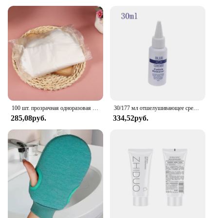
100 шт. прозрачная одноразовая отшелушивающая пластиковая маска для ног, подкладка для ванной, воск, чехол для носков
30/177 мл отшелушивающее средство для удаления кутикулы ног, смягчитель для удаления омертвевшей кожи и мозолей, маска для ног, педикюр, усилитель ногтей
285,08руб.
334,52руб.