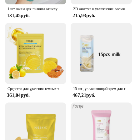
1 шт. ванна для пилинга отшелушивающий скраб для чистки тела варежка для удаления омертвевшей кожи перчатки для душа щетка для Тела Полотенце для спа массажа тела из пены
ZD очистка и увлажнение лосьон, увлажняющее очищающее средство, очищающее поры, отшелушивающее средство для ухода за кожей лица
131,45руб.
215,93руб.
Средство для удаления темных точек и куркумы, средство для отшелушивания кожи лица, средство для ухода за кожей, очищающие прокладки с койевой кислотой
15 шт., увлажняющий крем для тела, с экстрактом персика
361,04руб.
467,21руб.