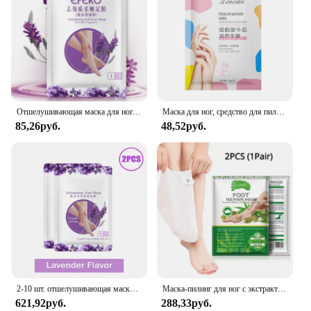
Отшелушивающая маска для ног, дневные носки, удаление омертвевшей кожи, отбеливание пятки, пилинг для ног, средство для ухода за кожей стопы
Маска для ног, средство для пилинга стоп, удаление омертвевшей кожи, отшелушивание, увлажнение, отбеливание, спа, педикюрные носки, уход за ногами
85,26руб.
48,52руб.
2-10 шт. отшелушивающая маска для ног для удаления омертвевшей кожи мозолей маска для восстановления пятки и трещин педикюрные носки Уход за кожей ног
Маска-пилинг для ног с экстрактом алоэ вера, 2 шт.
621,92руб.
288,33руб.