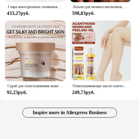
1 пара многоразовых силиконовых носков для ухода за ногами, увлажняющие гелевые перчатки для спа-геля, отшелушивающие, увлажняющие, против сухих и трещин, подошвенный уход за руками
Лосьон для пилинга апельсинов, масло для пилинга, лосьон для тела, мягкий отшелушивающий гель, стойкий рамен, воск, лосьон для пилинга апельсинов, оптовая продажа
433,27руб.
598,83руб.
Скраб для отшелушивания кожи O7K3, 100 г
Отшелушивающее масло осветляет подмышечные суставы, отбеливает цвет лица, очищает кутикулу, увлажняет Осветление кожи, удаление темного меланина
92,23руб.
249,73руб.
Inspire more in Aliexpress Business