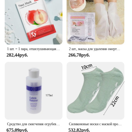
Performance and Property: Enhanced with
moisturizing agents to leave feet smooth and
hydrated
Parts and Accessories: Comes with a set of foot
masks and applicators
Features:
**Revitalize Your Feet with Every Application**
1 шт. = 1 пара, отшелушивающая маска для ног
2 шт., маска для удаления омертвевшей кожи и кутикулы
282,44руб.
266,78руб.
The Exfoliating Foot Peel Mask is a revolutionary
foot care product that promises to transform your
tired, rough feet into smooth, supple ones. The
natural plant extracts and essential oils in this foot
peel mask work in harmony to gently exfoliate,
removing dead skin cells and calluses, leaving your
feet feeling refreshed and rejuvenated. The
inclusion of moisturizing agents ensures that your
feet are not only exfoliated but also nourished,
resulting in a smoother, softer texture.
**Effortless Application for Optimal Results**
Средство для смягчения огрубевшей кожи и мозолей, 30/177 мл
Силиконовые носки с маской против трещин, многоразовые отшелушивающие увлажняющие защитные перчатки, инструменты для удаления сухой омертвевшей кожи, уход за руками и ногами
675,09руб.
532,82руб.