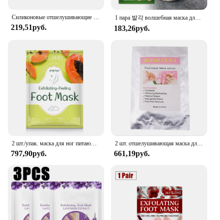
maintain healthy, beautiful feet.
Силиконовые отшелушивающие носки и перчатки, противоскользящие перчатки для пилинга ног и рук, предотвращают сухость ног/инструменты для ухода за руками
1 пара 발각 волшебная маска для ног, отшелушивающая маска для ног, спа-носки, скраб для удаления омертвевшей кожи, отшелушивающая маска для пяток, маска-пилинг для ног
219,51руб.
183,26руб.
2 шт./упак. маска для ног питающая отшелушивающая маска для ног ремонт пяток удаление омертвевшей кожи
2 шт. отшелушивающая маска для удаления кутикулы омертвевшей кожи, отбеливающая, увлажняющая
797,90руб.
661,19руб.