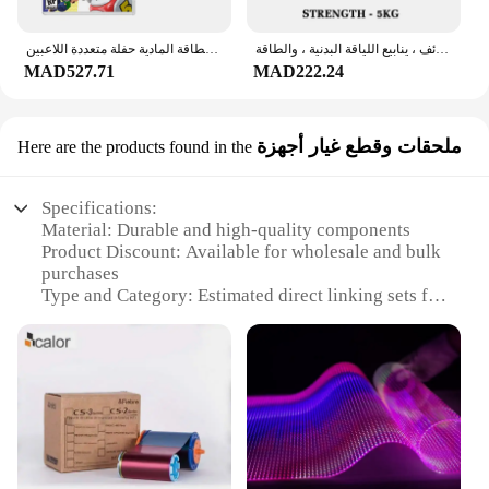
مدرب قوة اليد لتمارين المعصم والذراع ، قوة قوة الساعد متعددة الوظائف ، ينابيع اللياقة البدنية ، والطاقة
نينتندو سويتش - سوبر ماريو بارتي - إصدار ستاندر - ألعاب خرطوشة البطاقة المادية حفلة متعددة اللاعبين
MAD527.71
MAD222.24
ملحقات وقطع غيار أجهزة
Here are the products found in the
Specifications:
Material: Durable and high-quality components
Product Discount: Available for wholesale and bulk
purchases
Type and Category: Estimated direct linking sets for
electronic devices
Design and Style: Sleek and functional design for
easy installation
Usage and Purpose: Enhances device performance
and longevity
Typical Adaptive Scenario: Suitable for various
electronic devices
Shape or Size or Weight or Quantity: Designed for a