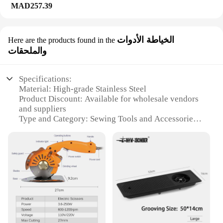
MAD257.39
الخياطة الأدوات
Here are the products found in the
والملحقات
Specifications:
Material: High-grade Stainless Steel
Product Discount: Available for wholesale vendors
and suppliers
Type and Category: Sewing Tools and Accessories
Design and Style: Ergonomic and user-friendly
Usage and Purpose: Perfect for sewing enthusiasts
and professionals
Typical Adaptive Scenario: Suitable for both home
and industrial settings
Shape or Size or Weight or Quantity:
Comprehensive sets for sale
Features:
**Unmatched Durability and Precision**