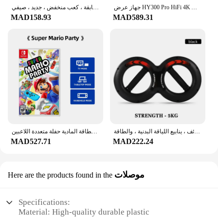
جهاز عرض HY300 Pro HiFi 4K Android 11 Dual Wifi6.0 BT5.0 H713 280ANSI 720P مكبر صوت سينما مدمج جهاز عرض صغير محمول
حذاء فردي للنساء بنعل ناعم وأكمام مسطحة ، حذاء فرنسي ، جلد ناعم ، كل أنواع المطابقة ، كعب منخفض ، جديد ، صيفي ،
MAD158.93
MAD589.31
مدرب قوة اليد لتمارين المعصم والذراع ، قوة قوة الساعد متعددة الوظائف ، ينابيع اللياقة البدنية ، والطاقة
نينتندو سويتش - سوبر ماريو بارتي - إصدار ستاندر - ألعاب خرطوشة البطاقة المادية حفلة متعددة اللاعبين
MAD527.71
MAD222.24
موصلات
Here are the products found in the
Specifications:
Material: High-quality durable plastic