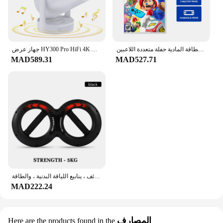
نينتندو سويتش - سوبر ماريو بارتي - إصدار ستاندر - ألعاب خرطوشة البطاقة المادية حفلة متعددة اللاعبين
جهاز عرض HY300 Pro HiFi 4K Android 11 Dual Wifi6.0 BT5.0 H713 280ANSI 720P مكبر صوت سينما مدمج جهاز عرض صغير محمول
MAD589.31
MAD527.71
مدرب قوة اليد لتمارين المعصم والذراع ، قوة قوة الساعد متعددة الوظائف ، ينابيع اللياقة البدنية ، والطاقة
MAD222.24
المصارف
Here are the products found in the