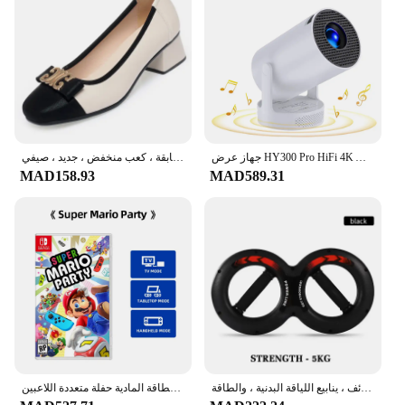
a premium product at a competitive price. The sets
are packaged efficiently, making them easy to store
and transport, which is crucial for businesses
looking to streamline their operations. The
mattresses are designed to meet the needs of both
individual buyers and bulk purchasers, making
them a versatile option for vendors and suppliers
alike.
جهاز عرض HY300 Pro HiFi 4K Android 11 Dual Wifi6.0 BT5.0 H713 280ANSI 720P مكبر صوت سينما مدمج جهاز عرض صغير محمول
حذاء فردي للنساء بنعل ناعم وأكمام مسطحة ، حذاء فرنسي ، جلد ناعم ، كل أنواع المطابقة ، كعب منخفض ، جديد ، صيفي ،
MAD158.93
MAD589.31
مدرب قوة اليد لتمارين المعصم والذراع ، قوة قوة الساعد متعددة الوظائف ، ينابيع اللياقة البدنية ، والطاقة
نينتندو سويتش - سوبر ماريو بارتي - إصدار ستاندر - ألعاب خرطوشة البطاقة المادية حفلة متعددة اللاعبين