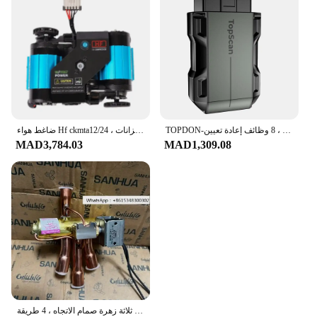
TOPDON-ثنائية الاتجاه التحكم الكامل نظام التشخيص ، سيارة أداة المسح التشخيصي ، 60 + العلامات التجارية ، 8 وظائف إعادة تعيين ، toptest OBD2 ، 2023
ضاغط هواء Hf ckmta12/24 ، أداء عالي ، خزانة تفاضلية ، خزانات ،
MAD3,784.03
MAD1,309.08
تكييف الهواء ثلاثة زهرة صمام الاتجاه ، 4 طريقة ، SHF-11H-45D1 ، غري ، ميديا ، العلامة التجارية الأصلية ، جديدة ، 3 قطعة