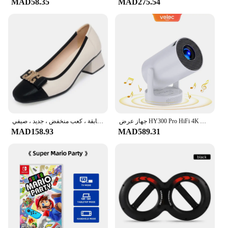
MAD58.35
MAD275.54
customers with a reliable and efficient transaction
experience. The availability of bulk purchases
ensures that vendors and suppliers can benefit from
significant discounts, making these sets an
economical choice for both wholesale and retail
applications. With the Estimated Direct Linking
sets, financial institutions and vendors can
streamline their operations and enhance customer
satisfaction.
جهاز عرض HY300 Pro HiFi 4K Android 11 Dual Wifi6.0 BT5.0 H713 280ANSI 720P مكبر صوت سينما مدمج جهاز عرض صغير محمول
حذاء فردي للنساء بنعل ناعم وأكمام مسطحة ، حذاء فرنسي ، جلد ناعم ، كل أنواع المطابقة ، كعب منخفض ، جديد ، صيفي ،
MAD158.93
MAD589.31