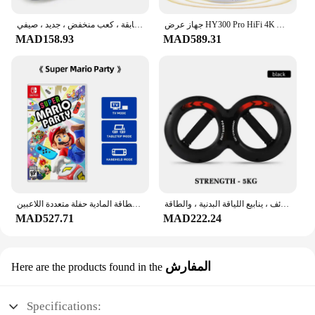
جهاز عرض HY300 Pro HiFi 4K Android 11 Dual Wifi6.0 BT5.0 H713 280ANSI 720P مكبر صوت سينما مدمج جهاز عرض صغير محمول
حذاء فردي للنساء بنعل ناعم وأكمام مسطحة ، حذاء فرنسي ، جلد ناعم ، كل أنواع المطابقة ، كعب منخفض ، جديد ، صيفي ،
MAD158.93
MAD589.31
مدرب قوة اليد لتمارين المعصم والذراع ، قوة قوة الساعد متعددة الوظائف ، ينابيع اللياقة البدنية ، والطاقة
نينتندو سويتش - سوبر ماريو بارتي - إصدار ستاندر - ألعاب خرطوشة البطاقة المادية حفلة متعددة اللاعبين
MAD527.71
MAD222.24
المفارش
Here are the products found in the
Specifications: