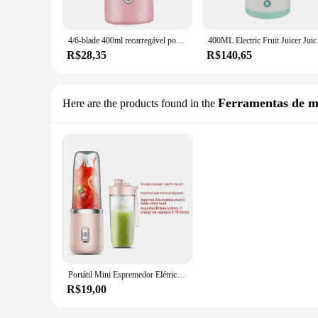
4/6-blade 400ml recarregável portátil elétrico juicer garrafa liquidificador de frutas misturador juicer garrafa liquidificador de frutas misturador juicer garrafa
400ML Electric Fruit Juicer Ju
R$28,35
R$140,65
Ferramentas de m
Here are the products found in the
Portátil Mini Espremedor Elétrico Sem Fio, Liquidificador para Smoothies e Shakes, Copa para Esportes, Viagem, Camping, 400ml
R$19,00