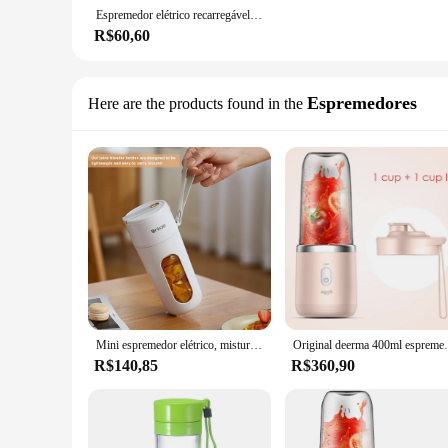
Espremedor elétrico recarregável sem fio, liquidificador portátil, espremedor de frutas laranja, misturador laranja azul, 400ml, 21000rpm, novo
R$60,60
Espremedores
Here are the products found in the
Mini espremedor elétrico, misturador de suco de frutas, espremedor recarregável USB, suco Maker, liquidificador portátil, 1500mAh, 400ml
Original deerma 400ml espremedor de frut
R$140,85
R$360,90