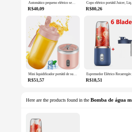
Automático pequeno elétrico sem fio Smoothie liquidificador, Fruit Shakes, portátil Juicer Cup, USB Mixer recarregável, 400ml
Copo elétrico portátil Juicer, Liq
R$40,09
R$80,26
Mini liquidificador portátil de suco, aço inoxidável multifunções, copo espremedor elétrico, USB, sem fio, 6 lâminas, novo, 400ml
Espremedor Elétrico Recarregável Portátil,
R$51,57
R$18,51
Bomba de água m
Here are the products found in the