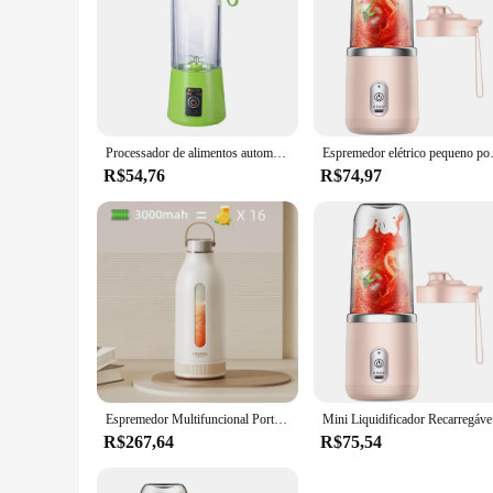
Processador de alimentos automático multifuncional, mini espremedor elétrico, espremedor fresco, triturador para casa, escritório, viagem, 6 lâminas, 400ml
Espremedor elétrico pequeno po
R$54,76
R$74,97
Espremedor Multifuncional Portátil, Misturador Recarregável Rápido USB, Moedor de Frutas Frescas, Liquidificador Elétrico, Copo Shakes, Smoothie Maker, 400ml
Mini Liqui
R$267,64
R$75,54