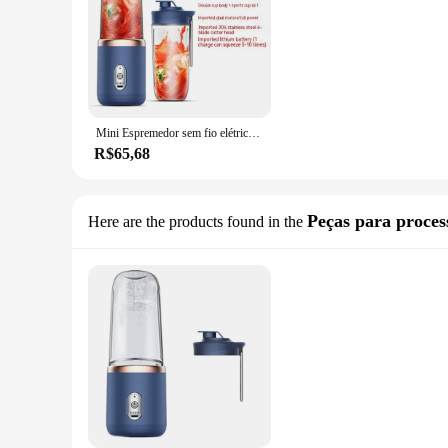
Mini Espremedor sem fio elétrico portátil, liquidificador para batidos e shakes, copo para esportes, USB, 6 lâminas, 400ml
R$65,68
Peças para proces
Here are the products found in the