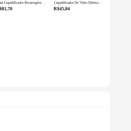
Mini Liquidificador Recarregável Portátil USB, 40W Fruit Shakes, Misturador Juicer, Espremedor Elétrico Pequeno Automático, 400ml
Liquidificador De Vidro Elétrico Portátil, 400ml, Copo Espremedor Portátil, Smoothie, Espremedor De Limão, USB Recarregável, Automático, Espremedor De Frutas Frescas
$81,70
R$45,04