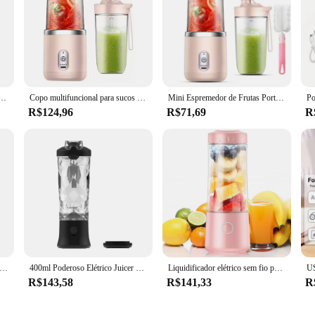
rtátil, misturador sem fio do batido, USB recarregável, mini copo do suco, automático, 400ml
Copo multifuncional para sucos domésticos, máquina de preparação de bebidas de cozinha, espremedor elétrico portátil, Citrus P, 400ml
Mini Espremedor de Frutas Portátil Elétrico, Carregamento USB, Limão, Laranja, Copo de sumo, Liquidificador Smoothie, Máquina, Eletrodomésticos de cozinha, 400ml
R$124,96
R$71,69
R
dificador Recarregável Portátil USB, 40W Fruit Shakes, Misturador Juicer, Espremedor Elétrico Pequeno Automático, 400ml
400ml Poderoso Elétrico Juicer copo portátil Smoothie Blender Fruit Mixer Food Processor USB Recarregável Mini Juice Blenders
Liquidificador elétrico sem fio portátil, Mini Juicer de frutas, USB recarregável, espremedor multifuncional, acessórios de cozinha, 400ml
R$143,58
R$141,33
R