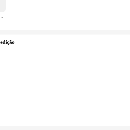
ice Squeezer Carregamento USB Fruit Juicer Household Orange Lemon Blender Extractores Cozinha Ferramentas espremedor de frutas liquidificador portátil
edição