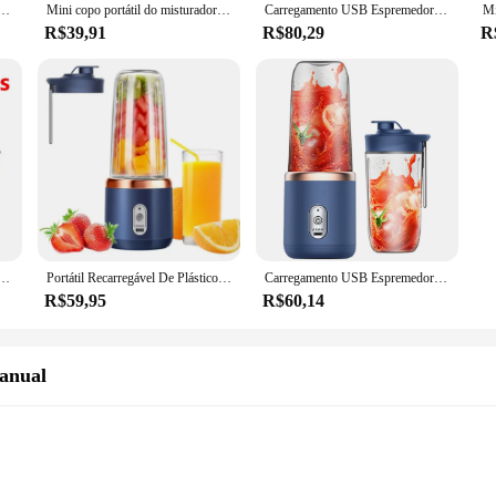
uidificador de suco recarregável USB, Juicer de frutas, Smoothie Blender, Misturador de Milkshake, 400ml
Mini copo portátil do misturador do suco, espremedor elétrico, misturador sem fio do batido, USB recarregável, automático, pequeno, 400ml, 40W
Carregamento USB Espremedor Elétrico, Liquidificador de Frutas, Portátil, Juicer De Frutas, Automático, Laranja, Misturador De Suco Fresco, Liquidificador Smoothie, 400ml
R$39,91
R$80,29
R
 Mini Liquidificador Portátil, 6 Lâminas, Misturador De Suco De Alimentos, Leite, Gelo, Smoothie, Ferramenta De Cozinha, 400ml
Portátil Recarregável De Plástico USB Juicer De Frutas, Lâminas Liquidificador, Mini Espremedor Elétrico, Alta Qualidade, Misturador De Copo, 400ml, Popular
Carregamento USB Espremedor Elétrico, Liquidificador de Frutas, Portátil, Juicer De Frutas, Automático, Laranja, Misturador De Suco Fresco, Liquidificador Smoothie, 400ml
R$59,95
R$60,14
anual