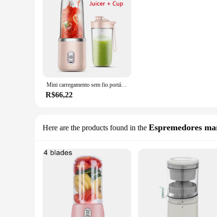
Mini carregamento sem fio portátil Espremedor elétrico, liquidificador Smoothie, espremedor de frutas, Ice Crush Cup, processador de alimentos, USB, 6 lâminas, 400ml
R$66,22
Espremedores ma
Here are the products found in the