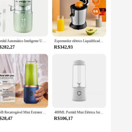
Portátil Automático Inteligente USB Carregamento Sem Fio Mini Juicer Garrafa, Liquidificador Elétrico Portátil, Misturador de Frutas, 400ml Cup
Espremedor elétrico Liquidificador portátil, aço inoxidável, espremedor de mão, máquina misturadora de frutas, fabricante de suco de cozinha, 110V, 220V, 400ml
$282,27
R$342,93
USB Recarregável Mini Extrator de Copo Juicer, Liquidificador Portátil para Shakes, Motor Poderoso, Viagem, 400ml, 6
400ML Portátil Mini Elétrica Juicer Cup Smoothie Blender USB Juicers Recarregáveis Processador De Alimentos Fruit Mixer máquina de suco
$28,47
R$106,17