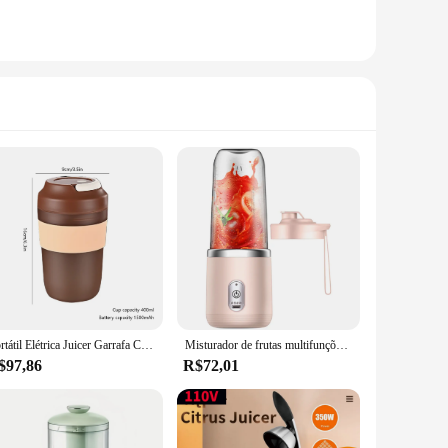
Portátil Elétrica Juicer Garrafa Cup Ice Crusher Smoothie Juicer Maker USB Recarregável 400ml Blender Bottle Home Mini Juice Cup
Misturador de frutas multifunções, espremedor elétrico, liquidificador portátil, USB recarregável, sem fio Smoothie Maker, copos 400ml
$97,86
R$72,01