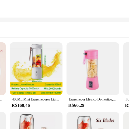
as laranja limão espremedor elétrico portátil liquidificador sem fio para viagens
400ML Mini Espremedores Liquidificador Elétrico Portátil Misturadores De Frutas Usb Milkshake De Alimentos De Frutas Liquidificador De Alimentos Multifunções
Espremedor Elétrico Doméstico, Liquidificador Automático, Pequeno Mini Frutas Milk Shake Smoothie, Juicing Cup Equipment, Ferramenta de Cozinha, 400ml
R$168,46
R$66,29
R