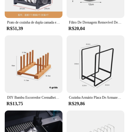
Prato de cozinha de dupla camada e tigela de drenagem, gaiola de pauzinho, organizador de utensílios domésticos, cesta de bandeja, novo, 2021
Filtro De Drenagem Removível De Dupla Camada Cesta De Drenagem Cremalheira De Armazenamento Torneira De Aço Inoxidável Filtro Pendurado Ferramentas De Cozinha
R$51,39
R$20,04
DIY Bambu Escorredor Cremalheira De Prato De Madeira, Suporte De Placas, Armário De Armazenamento De Cozinha, Organizador para Prato, Tábua De Corte, Placa, Copa, Tampa Do Potenciômetro
Cozinha Armário Placa De Armazenamento, Bancada Prato Rack, Jantar Placa Gaveta, Partição Dreno, Layered Armazenamento Rack, Acessórios, 1Pc
R$13,75
R$29,86