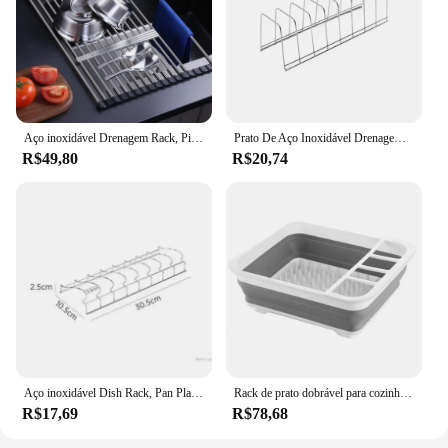
Aço inoxidável Drenagem Rack, Pia da cozinha, pode ser dobrado, Prateleira do filtro do prato de frutas e legumes,
Prato De Aço Inoxidável Drenagem Rack, Multiuso, Pratos De Armazenamento, Espaço Saving Bowls, Escorredor Titular, Cozinha
R$49,80
R$20,74
Aço inoxidável Dish Rack, Pan Placa Drenagem, Cozinha, 1Pc
Rack de prato dobrável para cozinha Cesta de drenagem Vazamento de água Tigela de drenagem Bandeja lavável Ferramentas de armazenamento
R$17,69
R$78,68