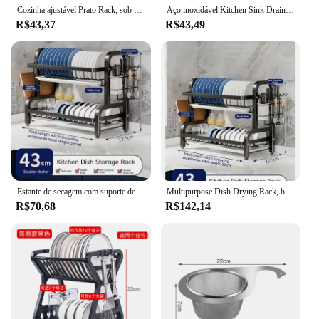
Cozinha ajustável Prato Rack, sob a gaveta do armário, colher, suporte de armazenamento pauzinho, espaçamento retrátil, disco de secagem, prateleira Organizador
Aço inoxidável Kitchen Sink Drain Basket, Household, Espessado, Retrátil, Vegetais e Frutas
R$43,37
R$43,49
Estante de secagem com suporte de utensílio, Compact Kitchen Drainboard Set, grande escorredor à prova de ferrugem, 2-Tier
Multipurpose Dish Drying Rack, bancada da cozinha com copos, suporte do utensílio, tábua de corte, economia de espaço, preto, branco, 2 níveis
R$70,68
R$142,14