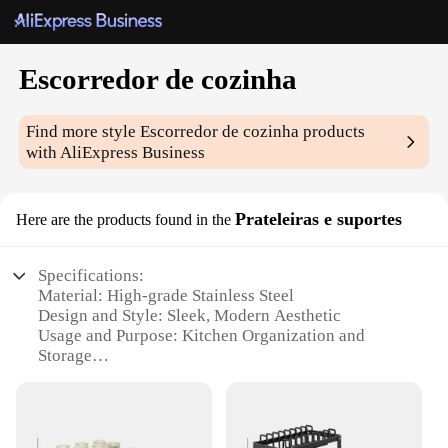
Escorredor de cozinha
Find more style
Escorredor de cozinha
products
with AliExpress Business
Prateleiras e suportes
Here are the products found in the
Specifications:
Material: High-grade Stainless Steel
Design and Style: Sleek, Modern Aesthetic
Usage and Purpose: Kitchen Organization and
Storage
Typical Adaptive Scenario: Commercial and
Residential Kitchens
Shape or Size or Weight or Quantity: Adjustable and
Space-Efficient