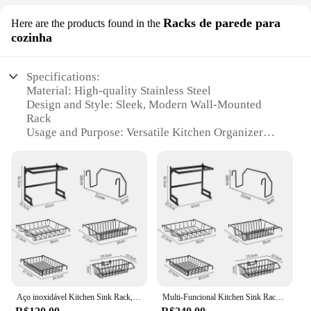
Racks de parede para
Here are the products found in the
cozinha
Specifications:
Material: High-quality Stainless Steel
Design and Style: Sleek, Modern Wall-Mounted
Rack
Usage and Purpose: Versatile Kitchen Organizer
Performance and Property: Durable, Easy to Clean
Shape or Size or Weight or Quantity: Customizable
Set Options
Applicable People: Ideal for Home Chefs and
Commercial Kitchens
Features:
|Wholesale|
**Effortless Kitchen Organization**
Aço inoxidável Kitchen Sink Rack, Prateleira Premium Drain Organizer, Copos e cortador, Multi-Funcional
Multi-Funcional Kitchen Sink Rack, Copos e Cortador, Escorredor De Prato, Organizador De Armazenamento
The Escorredor de cozinha is a revolutionary