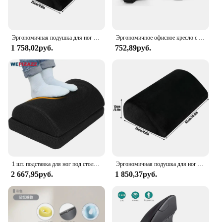
Эргономичная подушка для ног под столом-для работы в офисе, игровая подушка для подъема ног, подушка на танкетке для ног-обеспечивает ежедневное облегчение
Эргономичное офисное кресло с пенным наполнителем с эффектом памяти, чехол для игрового кресла, подушка для поддержки локтя для компьютера, 1 шт.
1 758,02руб.
752,89руб.
1 шт. подставка для ног под столом в рабочем хиропракторе - завершенная, регулируемая подставка для ног премиум-класса под столом, эргономичная подставка для ног стола
Эргономичная подушка для ног под столом-для работы в офисе, игровая подушка для подъема ног, подушка на танкетке для ног-обеспечивает ежедневное облегчение
2 667,95руб.
1 850,37руб.