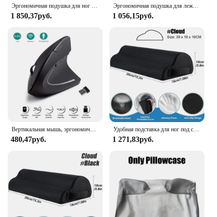
Эргономичная подушка для ног под столом-для работы в офисе, игровая подушка для подъема ног, подушка на танкетке для ног-обеспечивает ежедневное облегчение
Эргономичная подушка для лежания, пена с эффектом памяти, дышащая подушка для подголовника, массажная подушка для тела, подушка для отдыха для лица для салона красоты
1 850,37руб.
1 056,15руб.
Вертикальная мышь, эргономичная беспроводная оптическая мышь 2,4 ГГц, 3 регулируемых разрешения на дюйм, 800/1200/1600, 6 кнопок для портативного ПК, компьютера, рабочего стола
Удобная подставка для ног под столом, табурет для поддержки ног, Эргономичный Подставка для ног для дома и офиса, работы, игровые аксессуары, облегчение боли в ногах
480,47руб.
1 271,83руб.