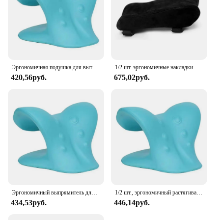
Эргономичная подушка для вытяжения шеи, облегчение боли, расслабляющее средство для шеи и плеч, подушка для хиропрактики для TMJ, головная боль, натяжение мышц
1/2 шт. эргономичные накладки на подлокотник-подушка для подлокотника офисного стула-подушка для поддержки локтей для компьютера, игровых и настольных стульев
420,56руб.
675,02руб.
Эргономичный выпрямитель для шеи и плеч, облегчение боли, устройство для сцепления шейного отдела позвоночника, коррекция осанки шеи, для головной боли, мышечное напряжение TMJ
1/2 шт., эргономичный растягиватель для шеи
434,53руб.
446,14руб.