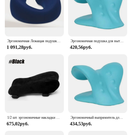
Эргономичная Лежащая подушка из пены с эффектом памяти, дышащая подушка для поддержки головы, подушка для массажа тела и лица, подушка для салона красоты
Эргономичная подушка для вытяжения шеи, облегчение боли, расслабляющее средство для шеи и плеч, подушка для хиропрактики для TMJ, головная боль, натяжение мышц
1 091,28руб.
420,56руб.
1/2 шт. эргономичные накладки на подлокотник-подушка для подлокотника офисного стула-подушка для поддержки локтей для компьютера, игровых и настольных стульев
Эргономичный выпрямитель для шеи и плеч, облегчение боли, устройство для сцепления шейного отдела позвоночника, коррекция осанки шеи, для головной боли, мышечное напряжение TMJ
675,02руб.
434,53руб.