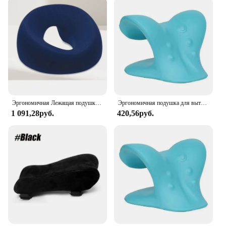
Эргономичная Лежащая подушка из пены с эффектом памяти, дышащая подушка для поддержки головы, подушка для массажа тела и лица, подушка для салона красоты
Эргономичная подушка для вытяжения шеи, облегчение боли, расслабляющее средство для шеи и плеч, подушка для хиропрактики для TMJ, головная боль, натяжение мышц
1 091,28руб.
420,56руб.