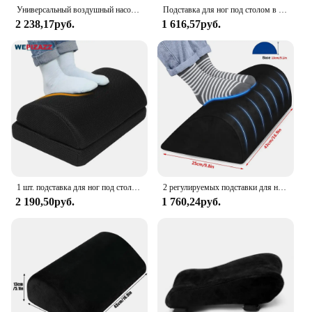
Универсальный воздушный насос Backlash, насадка для велосипеда высокого давления с эргономичной T-образной ручкой, портативный насос для горных велосипедов
Подставка для ног под столом в работе, регулируемая подставка для ног премиум-класса 2 в 1, эргономичная настольная подставка для ног для поясницы, спины, боли в колене
2 238,17руб.
1 616,57руб.
1 шт. подставка для ног под столом в рабочем хиропракторе - завершенная, регулируемая подставка для ног премиум-класса под столом, эргономичная подставка для ног стола
2 регулируемых подставки для ног для стола, мягкая подушка из пены с эффектом памяти, эргономичная, для офиса, работы, автомобиля, игр, компьютера
2 190,50руб.
1 760,24руб.