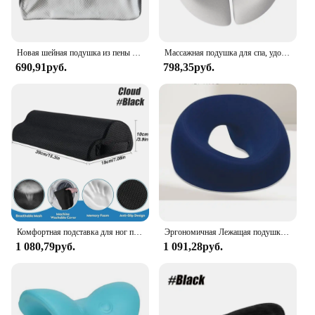
Новая шейная подушка из пены с эффектом памяти, эргономичная контурная ортопедическая подушка 2 в 1, для боли в шее, контурные поддерживающие подушки, подушка для шеи
Массажная подушка для спа, удобная универсальная дышащая эргономичная Лежащая Подушка, подставка для лица для путешествий, полета, салона, дома, для мужчин
690,91руб.
798,35руб.
Комфортная подставка для ног под столом, вседневная подставка для облегчения боли и подставка для ног, эргономичная подставка для ног под столом для домашнего офиса, игр
Эргономичная Лежащая подушка из пены с эффектом памяти, дышащая подушка для поддержки головы, подушка для массажа тела и лица, подушка для салона красоты
1 080,79руб.
1 091,28руб.