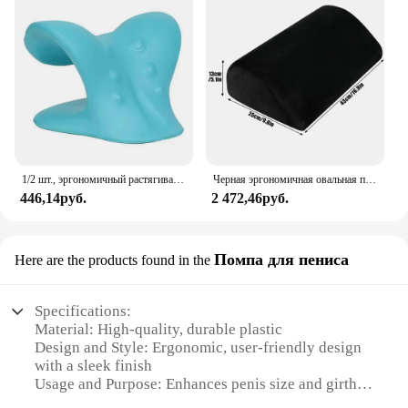
1/2 шт., эргономичный растягиватель для шеи
Черная эргономичная овальная подставка для ног, подставка для ног из хлопка с эффектом памяти, для дома и офиса
446,14руб.
2 472,46руб.
Помпа для пениса
Here are the products found in the
Specifications:
Material: High-quality, durable plastic
Design and Style: Ergonomic, user-friendly design
with a sleek finish
Usage and Purpose: Enhances penis size and girth
for a more satisfying experience