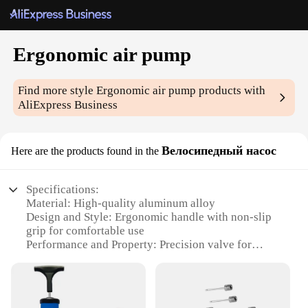
Ergonomic air pump
Find more style
Ergonomic air pump
products with
AliExpress Business
Велосипедный насос
Here are the products found in the
Specifications:
Material: High-quality aluminum alloy
Design and Style: Ergonomic handle with non-slip
grip for comfortable use
Performance and Property: Precision valve for
accurate pressure control
Parts and Accessories: Includes a versatile Presta
and Schrader valve adapter
Usage and Purpose: Ideal for inflating bicycle tires