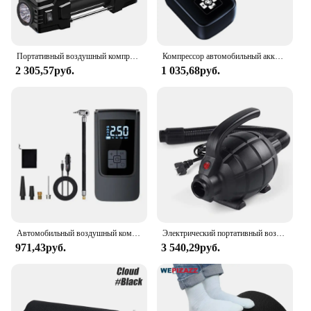
is a must-have for anyone looking for a reliable and
efficient inflation solution.
Портативный воздушный компрессор 12 В 150 фунтов на квадратный дюйм с манометром, мини-воздушный компрессор, двухцилиндровый сверхмощный насос для накачивания шин со светодиодной подсветкой
Компрессор автомобильный аккумуляторный для шин, 3600 мАч
2 305,57руб.
1 035,68руб.
Автомобильный воздушный компрессор насос для шин внешний аккумулятор Многофункциональный портативный манометр для автомобиля надувные кровати для велосипеда мотоцикла
Электрический портативный воздушный компрессор высокого давления, 600 Вт, автомобильный насос для шин, многофункциональная палатка, надувная лодка и грузовик
971,43руб.
3 540,29руб.