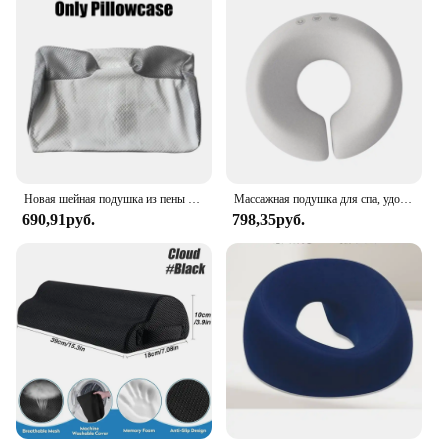
Новая шейная подушка из пены с эффектом памяти, эргономичная контурная ортопедическая подушка 2 в 1, для боли в шее, контурные поддерживающие подушки, подушка для шеи
Массажная подушка для спа, удобная универсальная дышащая эргономичная Лежащая Подушка, подставка для лица для путешествий, полета, салона, дома, для мужчин
690,91руб.
798,35руб.