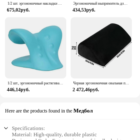
1/2 шт. эргономичные накладки на подлокотник-подушка для подлокотника офисного стула-подушка для поддержки локтей для компьютера, игровых и настольных стульев
Эргономичный выпрямитель для шеи и плеч, облегчение боли, устройство для сцепления шейного отдела позвоночника, коррекция осанки шеи, для головной боли, мышечное напряжение TMJ
675,02руб.
434,53руб.
1/2 шт., эргономичный растягиватель для шеи
Черная эргономичная овальная подставка для ног, подставка для ног из хлопка с эффектом памяти, для дома и офиса
446,14руб.
2 472,46руб.
Медбол
Here are the products found in the
Specifications:
Material: High-quality, durable plastic