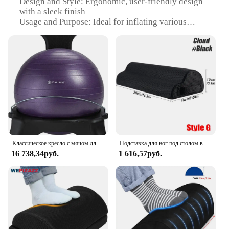
Design and Style: Ergonomic, user-friendly design
with a sleek finish
Usage and Purpose: Ideal for inflating various
sports balls, such as soccer, basketball, and
volleyball
Performance and Property: Efficient airflow for
quick inflation
Parts and Accessories: Includes a versatile nozzle
for precise inflation control
Applicable People: Suitable for athletes, sports
enthusiasts, and casual users
Features:
|Wholesale|Vendors|
Классическое кресло с мячом для балансировки — эргономичное кресло премиум-класса с мячом для йоги для домашнего и офисного стола с воздушным насосом,
Подставка для ног под столом в работе, регулируемая подставка для ног премиум-класса 2 в 1, эргономичная настольная подставка для ног для поясницы, спины, боли в колене
16 738,34руб.
1 616,57руб.
**Enhanced Performance and Efficiency**
The Ergonomic air pump Медбол is a standout
product in the sports equipment category, designed
to deliver exceptional performance and efficiency.
Its robust plastic construction ensures durability
and longevity, making it a reliable choice for
frequent use. The ergonomic design is not only
aesthetically pleasing but also engineered for