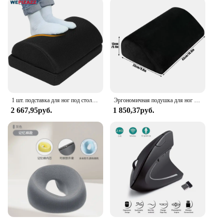
that not only meet your clients' needs but also align
with your business goals. This chair is not just a
product; it's an opportunity to offer your customers
a high-quality, ergonomic seating solution that can
be sold in sets or individually. The chair's durable
construction and easy-to-maintain design make it a
reliable choice for both personal and commercial
use, ensuring that your customers will appreciate
the comfort and functionality it provides.
1 шт. подставка для ног под столом в рабочем хиропракторе - завершенная, регулируемая подставка для ног премиум-класса под столом, эргономичная подставка для ног стола
Эргономичная подушка для ног под столом-для работы в офисе, игровая подушка для подъема ног, подушка на танкетке для ног-обеспечивает ежедневное облегчение
2 667,95руб.
1 850,37руб.