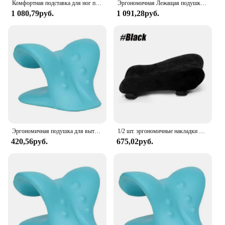
Комфортная подставка для ног под столом, вседневная подставка для облегчения боли и подставка для ног, эргономичная подставка для ног под столом для домашнего офиса, игр
Эргономичная Лежащая подушка из пены с эффектом памяти, дышащая подушка для поддержки головы, подушка для массажа тела и лица, подушка для салона красоты
1 080,79руб.
1 091,28руб.
Эргономичная подушка для вытяжения шеи, облегчение боли, расслабляющее средство для шеи и плеч, подушка для хиропрактики для TMJ, головная боль, натяжение мышц
1/2 шт. эргономичные накладки на подлокотник-подушка для подлокотника офисного стула-подушка для поддержки локтей для компьютера, игровых и настольных стульев
420,56руб.
675,02руб.