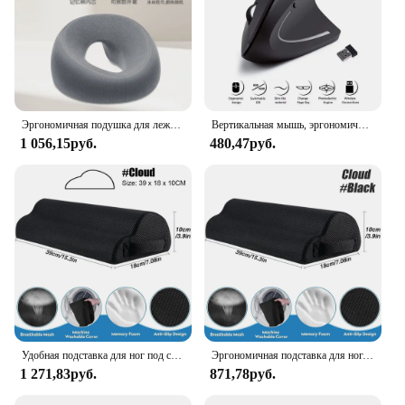
Эргономичная подушка для лежания, пена с эффектом памяти, дышащая подушка для подголовника, массажная подушка для тела, подушка для отдыха для лица для салона красоты
Вертикальная мышь, эргономичная беспроводная оптическая мышь 2,4 ГГц, 3 регулируемых разрешения на дюйм, 800/1200/1600, 6 кнопок для портативного ПК, компьютера, рабочего стола
1 056,15руб.
480,47руб.
Удобная подставка для ног под столом, табурет для поддержки ног, Эргономичный Подставка для ног для дома и офиса, работы, игровые аксессуары, облегчение боли в ногах
Эргономичная подставка для ног, подставка для стола, для дома, офиса, компьютера, подушка для ног
1 271,83руб.
871,78руб.