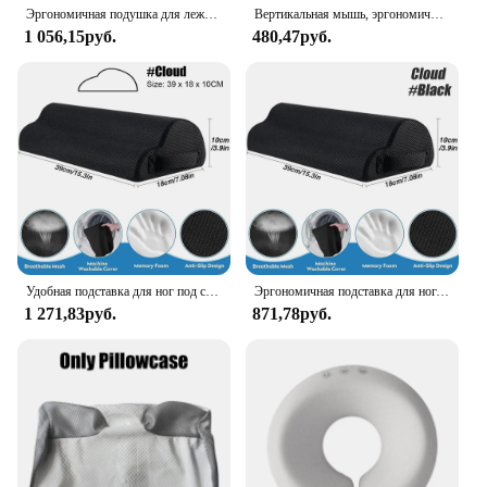
Эргономичная подушка для лежания, пена с эффектом памяти, дышащая подушка для подголовника, массажная подушка для тела, подушка для отдыха для лица для салона красоты
Вертикальная мышь, эргономичная беспроводная оптическая мышь 2,4 ГГц, 3 регулируемых разрешения на дюйм, 800/1200/1600, 6 кнопок для портативного ПК, компьютера, рабочего стола
1 056,15руб.
480,47руб.
Удобная подставка для ног под столом, табурет для поддержки ног, Эргономичный Подставка для ног для дома и офиса, работы, игровые аксессуары, облегчение боли в ногах
Эргономичная подставка для ног, подставка для стола, для дома, офиса, компьютера, подушка для ног
1 271,83руб.
871,78руб.