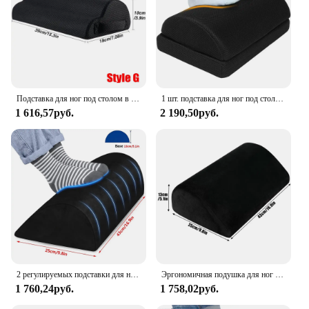
Подставка для ног под столом в работе, регулируемая подставка для ног премиум-класса 2 в 1, эргономичная настольная подставка для ног для поясницы, спины, боли в колене
1 шт. подставка для ног под столом в рабочем хиропракторе - завершенная, регулируемая подставка для ног премиум-класса под столом, эргономичная подставка для ног стола
1 616,57руб.
2 190,50руб.
2 регулируемых подставки для ног для стола, мягкая подушка из пены с эффектом памяти, эргономичная, для офиса, работы, автомобиля, игр, компьютера
Эргономичная подушка для ног под столом-для работы в офисе, игровая подушка для подъема ног, подушка на танкетке для ног-обеспечивает ежедневное облегчение
1 760,24руб.
1 758,02руб.