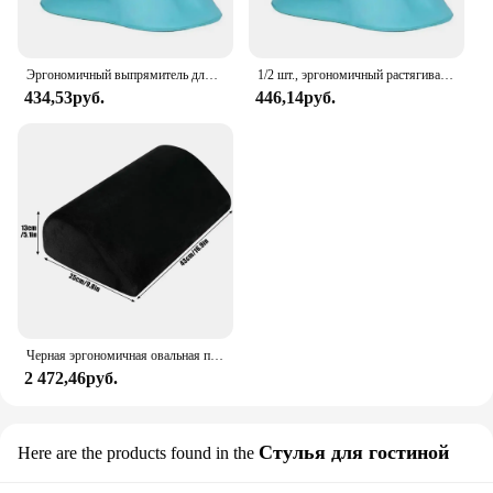
Эргономичный выпрямитель для шеи и плеч, облегчение боли, устройство для сцепления шейного отдела позвоночника, коррекция осанки шеи, для головной боли, мышечное напряжение TMJ
1/2 шт., эргономичный растягиватель для шеи
434,53руб.
446,14руб.
Черная эргономичная овальная подставка для ног, подставка для ног из хлопка с эффектом памяти, для дома и офиса
2 472,46руб.
Стулья для гостиной
Here are the products found in the