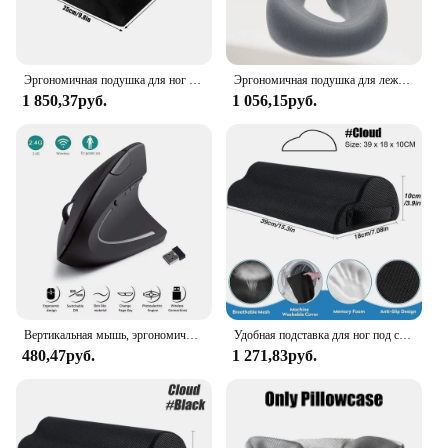
Эргономичная подушка для ног под столом-для работы в офисе, игровая подушка для подъема ног, подушка на танкетке для ног-обеспечивает ежедневное облегчение
Эргономичная подушка для лежания, пена с эффектом памяти, дышащая подушка для подголовника, массажная подушка для тела, подушка для отдыха для лица для салона красоты
1 850,37руб.
1 056,15руб.
Вертикальная мышь, эргономичная беспроводная оптическая мышь 2,4 ГГц, 3 регулируемых разрешения на дюйм, 800/1200/1600, 6 кнопок для портативного ПК, компьютера, рабочего стола
Удобная подставка для ног под столом, табурет для поддержки ног, Эргономичный Подставка для ног для дома и офиса, работы, игровые аксессуары, облегчение боли в ногах
480,47руб.
1 271,83руб.