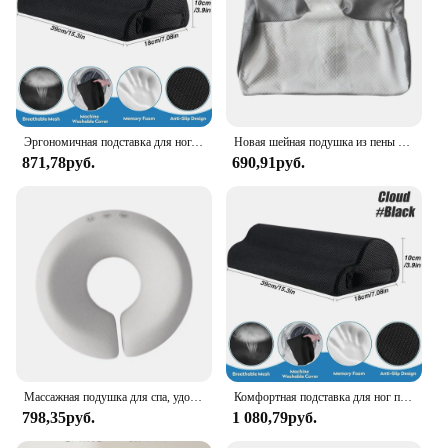
Эргономичная подставка для ног, подставка для стола, для дома, офиса, компьютера, подушка для ног
Новая шейная подушка из пены с эффектом памяти, эргономичная контурная ортопедическая подушка 2 в 1, для боли в шее, контурные поддерживающие подушки, подушка для шеи
871,78руб.
690,91руб.
Массажная подушка для спа, удобная универсальная дышащая эргономичная Лежащая Подушка, подставка для лица для путешествий, полета, салона, дома, для мужчин
Комфортная подставка для ног под столом, вседневная подставка для облегчения боли и подставка для ног, эргономичная подставка для ног под столом для домашнего офиса, игр
798,35руб.
1 080,79руб.