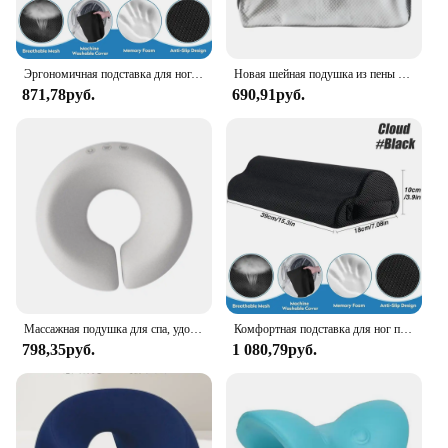
Эргономичная подставка для ног, подставка для стола, для дома, офиса, компьютера, подушка для ног
Новая шейная подушка из пены с эффектом памяти, эргономичная контурная ортопедическая подушка 2 в 1, для боли в шее, контурные поддерживающие подушки, подушка для шеи
871,78руб.
690,91руб.
Массажная подушка для спа, удобная универсальная дышащая эргономичная Лежащая Подушка, подставка для лица для путешествий, полета, салона, дома, для мужчин
Комфортная подставка для ног под столом, вседневная подставка для облегчения боли и подставка для ног, эргономичная подставка для ног под столом для домашнего офиса, игр
798,35руб.
1 080,79руб.