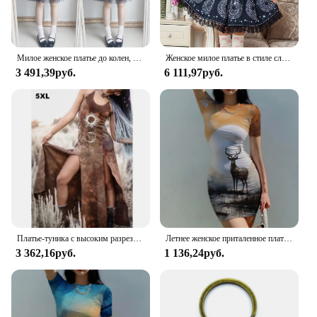
shopper seeking a complete ensemble, the Empire
Summer Moon dress is a standout choice.
Милое женское платье до колен, милое женское платье с вышивкой звезд и луны, летняя женская мода, цельный костюм, Милая Фея Кей для девочек
Женское милое платье в стиле сладкой Лолиты, из мягкой ткани, кардхолдер, Сакура, цельное платье, женское официальное платье принцессы с принтом луны и звезд
3 491,39руб.
6 111,97руб.
Платье-туника с высоким разрезом, соблазнительный женский костюм эльфа в стиле бохо с изображением леса, винтажный костюм для Хэллоуина, волшебника, праздничный наряд с принтом Луны
Летнее женское приталенное платье, платье с 3D принтом оленя и Луны, красивое приталенное платье для девушек, модное приталенное платье
3 362,16руб.
1 136,24руб.