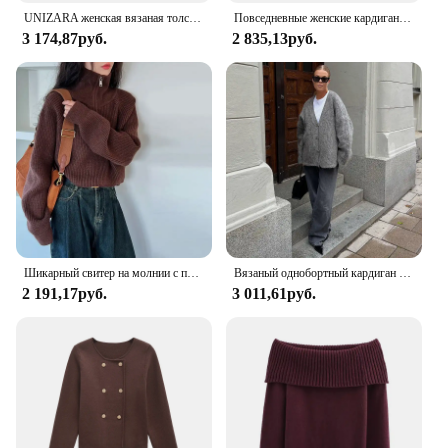
UNIZARA женская вязаная толстовка с высоким воротом и длинными рукавами на осень/зиму, новые украшения, расшитая бисером
Повседневные женские кардиганы с капюшоном, тонкие однотонные двойные молнии, женский свитер с длинными рукавами, весна 2024, женский уютный универсальный трикотаж
3 174,87руб.
2 835,13руб.
Шикарный свитер на молнии с полувысоким воротником, женский осенне-зимний вязаный укороченный пуловер, женский однотонный джемпер 2025 года, женский трикотаж
Вязаный однобортный кардиган с v-образным вырезом, женский повседневный теплый свитер из мохера с длинными рукавами, женский 2022, весенне-осенняя уличная верхняя одежда
2 191,17руб.
3 011,61руб.