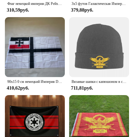
Флаг немецкой империи ДК Рейха 90x150 см
3x5 футов Галактическая Империя Rebel Альянс флаг полиэфир цифровая печать баннер для украшения гаража или наружных дверей
310,59руб.
379,88руб.
90x15 0 см немецкий Империя DK Рейх флаг полиэстер подвесная отделка из полиэстера
Вязаные шапки с капюшоном в стиле Святой Римской империи, модные теплые шапки, зимние мягкие эластичные толстые модные шапки-бини
410,62руб.
711,81руб.