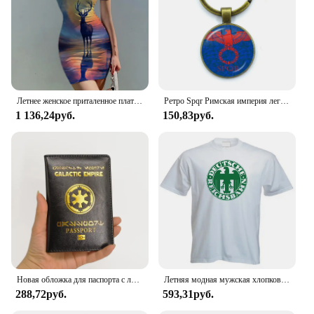
Летнее женское приталенное платье, платье с 3D принтом оленя и Луны, красивое приталенное платье для девушек, модное приталенное платье
Ретро Spqr Римская империя легиона стеклянная подвеска брелок ювелирные изделия Очаровательная сумка
1 136,24руб.
150,83руб.
Новая обложка для паспорта с логотипом Galactic Empire, черные чехлы из искусственной кожи для паспортов, дорожный кошелек, органайзер для документов, держатель для паспорта
Летняя модная мужская хлопковая футболка German Reichsbahn German Empire Reich Eagle Deutsche Bahn футболка крутые футболки топы
288,72руб.
593,31руб.