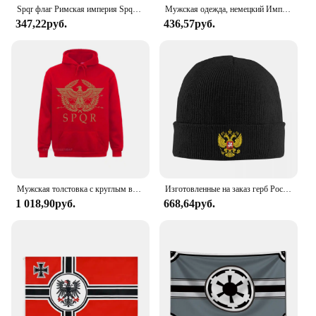
Spqr флаг Римская империя Spqr флаг гордость баннер открытый для украшения 150*90 см полиэстер
Мужская одежда, немецкий Империя, флаг битвы патриот, футболка, креативная Ретро футболка, летняя мужская версия, мужские рубашки
347,22руб.
436,57руб.
Мужская толстовка с круглым вырезом, в стиле ретро
Изготовленные на заказ герб России Skullies шапки шапки модная зимняя теплая вязаная шапка унисекс для взрослых русская ампирная шапка
1 018,90руб.
668,64руб.