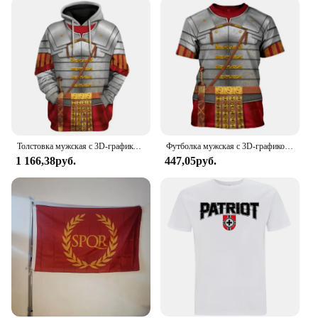
Толстовка мужская с 3D-графикой, свитшот с капюшоном в стиле Святого Римского империи, рыцарь, Повседневный пуловер, винтажная кофта с капюшоном, Th Century
Футболка мужская с 3D-графикой, повседневный топ с коротким рукавом, с рисунком святой римской империи рыцаря, винтажная уличная одежда, Th Century
1 166,38руб.
447,05руб.