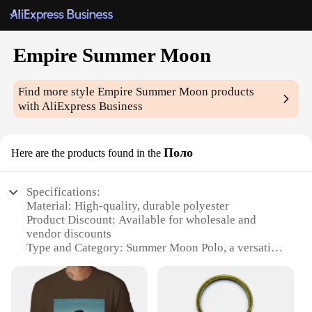
Empire Summer Moon
Find more style
Empire Summer Moon
products
with AliExpress Business
Поло
Here are the products found in the
Specifications:
Material: High-quality, durable polyester
Product Discount: Available for wholesale and
vendor discounts
Type and Category: Summer Moon Polo, a versatile
piece for casual and semi-formal occasions
Design and Style: Classic polo design with a
modern twist, featuring the Empire Summer Moon
motif