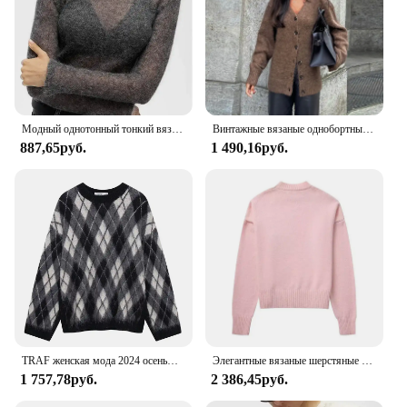
Модный однотонный тонкий вязаный свитер с круглым вырезом, элегантный облегающий пуловер с длинными рукавами, новинка 2024, осенняя женская уличная верхняя одежда для путешествий
Винтажные вязаные однобортные кардиганы, женские свободные женские свитера с v-образным вырезом и длинными рукавами, 2025 коричневые женские шикарные однотонные трикотажные изделия
887,65руб.
1 490,16руб.
TRAF женская мода 2024 осенью и зимой новый ретро уличный стиль алмаз плед вязаный пуловер простой досуг свободный круглый вырез длинным рукавом коммутирующих теплый джемпер
Элегантные вязаные шерстяные свитера с круглым вырезом, женские однотонные женские пуловеры с длинными рукавами, осень-зима 2024, модные женские уличные джемперы
1 757,78руб.
2 386,45руб.