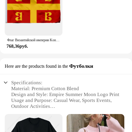
Флаг Византийской империи Konstantinos XI Palaiologos 90x150 см 3x5 футов
768,36руб.
Футболки
Here are the products found in the
Specifications:
Material: Premium Cotton Blend
Design and Style: Empire Summer Moon Logo Print
Usage and Purpose: Casual Wear, Sports Events,
Outdoor Activities
Type and Category: Unisex T-Shirts
Performance and Property: Breathable, Quick-Dry
Fabric
Parts and Accessories: Available in Sets for Bulk