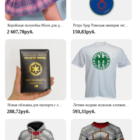
Корейская полуюбка Moon для девочек, студенческая решетчатая юбка с высокой талией, новая
Ретро Spqr Римская империя легиона стеклянная подвеска брелок ювелирные изделия Очаровательная сумка
2 607,78руб.
150,83руб.
Новая обложка для паспорта с логотипом Galactic Empire, черные чехлы из искусственной кожи для паспортов, дорожный кошелек, органайзер для документов, держатель для паспорта
Летняя модная мужская хлопковая футболка German Reichsbahn German Empire Reich Eagle Deutsche Bahn футболка крутые футболки топы
288,72руб.
593,31руб.