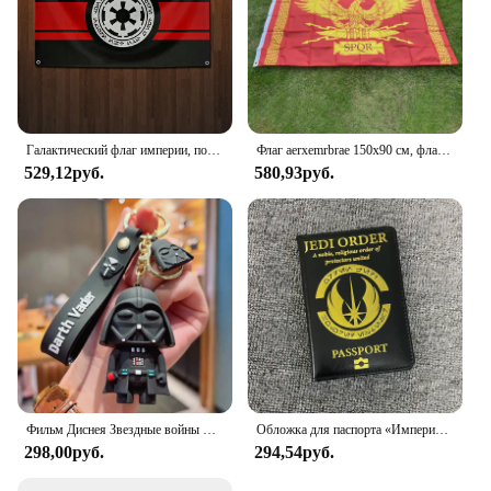
Галактический флаг империи, подвесные флаги 90x150 см, баннер для комнаты, гаража, бара, настенный гобелен, украшение для улицы, домашний сад
Флаг aerxemrbrae 150x90 см, флаг Римской империи сената и людей римского происхождения, декоративный баннер для дома
529,12руб.
580,93руб.
Фильм Диснея Звездные войны Дарт Вейдер брелок Империя Штурмовик Йода кукла мальчик рюкзак кулон подарок
Обложка для паспорта «Империя Галактика»
298,00руб.
294,54руб.