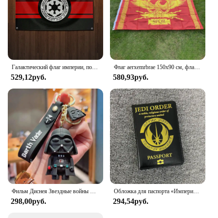
Галактический флаг империи, подвесные флаги 90x150 см, баннер для комнаты, гаража, бара, настенный гобелен, украшение для улицы, домашний сад
Флаг aerxemrbrae 150x90 см, флаг Римской империи сената и людей римского происхождения, декоративный баннер для дома
529,12руб.
580,93руб.
Фильм Диснея Звездные войны Дарт Вейдер брелок Империя Штурмовик Йода кукла мальчик рюкзак кулон подарок
Обложка для паспорта «Империя Галактика»
298,00руб.
294,54руб.