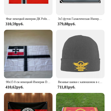
Флаг немецкой империи ДК Рейха 90x150 см
3x5 футов Галактическая Империя Rebel Альянс флаг полиэфир цифровая печать баннер для украшения гаража или наружных дверей
310,59руб.
379,88руб.
90x15 0 см немецкий Империя DK Рейх флаг полиэстер подвесная отделка из полиэстера
Вязаные шапки с капюшоном в стиле Святой Римской империи, модные теплые шапки, зимние мягкие эластичные толстые модные шапки-бини
410,62руб.
711,81руб.