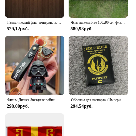
Галактический флаг империи, подвесные флаги 90x150 см, баннер для комнаты, гаража, бара, настенный гобелен, украшение для улицы, домашний сад
Флаг aerxemrbrae 150x90 см, флаг Римской империи сената и людей римского происхождения, декоративный баннер для дома
529,12руб.
580,93руб.
Фильм Диснея Звездные войны Дарт Вейдер брелок Империя Штурмовик Йода кукла мальчик рюкзак кулон подарок
Обложка для паспорта «Империя Галактика»
298,00руб.
294,54руб.