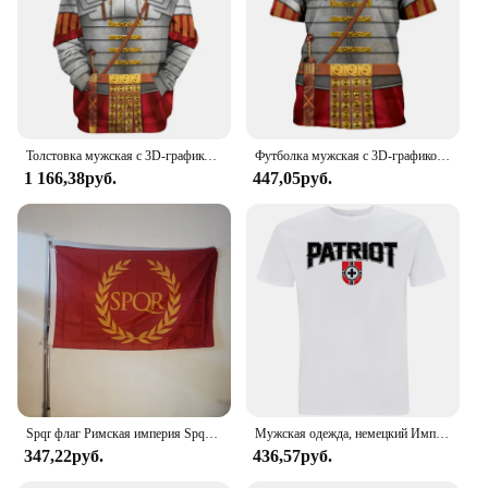
Толстовка мужская с 3D-графикой, свитшот с капюшоном в стиле Святого Римского империи, рыцарь, Повседневный пуловер, винтажная кофта с капюшоном, Th Century
Футболка мужская с 3D-графикой, повседневный топ с коротким рукавом, с рисунком святой римской империи рыцаря, винтажная уличная одежда, Th Century
1 166,38руб.
447,05руб.
Spqr флаг Римская империя Spqr флаг гордость баннер открытый для украшения 150*90 см полиэстер
Мужская одежда, немецкий Империя, флаг битвы патриот, футболка, креативная Ретро футболка, летняя мужская версия, мужские рубашки
347,22руб.
436,57руб.