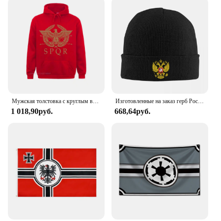
Мужская толстовка с круглым вырезом, в стиле ретро
Изготовленные на заказ герб России Skullies шапки шапки модная зимняя теплая вязаная шапка унисекс для взрослых русская ампирная шапка
1 018,90руб.
668,64руб.