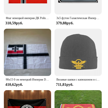
Флаг немецкой империи ДК Рейха 90x150 см
3x5 футов Галактическая Империя Rebel Альянс флаг полиэфир цифровая печать баннер для украшения гаража или наружных дверей
310,59руб.
379,88руб.
90x15 0 см немецкий Империя DK Рейх флаг полиэстер подвесная отделка из полиэстера
Вязаные шапки с капюшоном в стиле Святой Римской империи, модные теплые шапки, зимние мягкие эластичные толстые модные шапки-бини
410,62руб.
711,81руб.