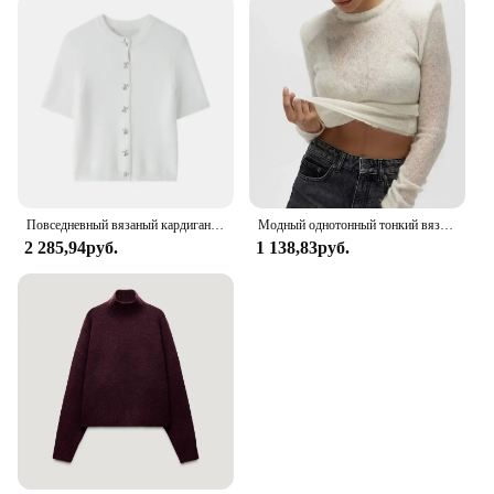
Повседневный вязаный кардиган, женский свободный однобортный однобортный свитер с круглым вырезом и короткими рукавами, женский 2024, модный однотонный трикотаж для женщин
Модный однотонный тонкий вязаный свитер с круглым вырезом, элегантный облегающий пуловер с длинными рукавами, новинка 2024, осенняя женская уличная верхняя одежда для путешествий
2 285,94руб.
1 138,83руб.