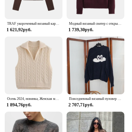
TRAF укороченный вязаный кардиган женский осенний свитер с длинными рукавами топ новая верхняя одежда коричневые элегантные короткие трикотажные пальто 5536177
Модный вязаный свитер с открытыми плечами для женщин, весна 2024, новый элегантный пуловер с длинными рукавами, женский уличный трикотаж, шикарные топы
1 621,92руб.
1 739,30руб.
Осень 2024, новинка, Женская мода и досуг, Тонкий Трикотажный жилет-свитер с драпировкой под старые деньги
Повседневный вязаный пуловер со вставками, женская водолазка с длинными рукавами, вязаный женский свитер 2024, осень-зима, женские свитера с принтом
1 894,76руб.
2 707,71руб.