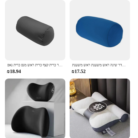
צבע מוצק ארוך צוואר עגול כרית רחיץ כרית לחדר שינה ראש משענת ראש משענת
צבע טהור כרית קצף כרית ראש מנפ כרית נאפ
₪18.94
₪17.52