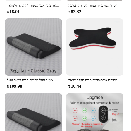
חשמלי לעיסוי צוואר הרחם כרית חמה לדחוס רטט עיסוי צוואר מתיחה להירגע שינה זיכרון קצף כרית עמוד השדרה תמיכה
כרית המתיחה צוואר חם צוואר נמתח ומכשיר אורתופדי למכשירי צוואר צינור לבית צינור לההקלה ולצוואר
₪18.01
₪82.82
חם צוואר אלונקה מתיחת צוואר הרחם כרית בית צוואר הרחם גרירה צינור מכשירי צוואר מתיחה אורתופדיות כרית הקלה צוואר
תיקון כרית צוואר מיוחד לשפר את שינה צוואר עגול מחומם כרית צוואר עגול
₪109.98
₪10.44