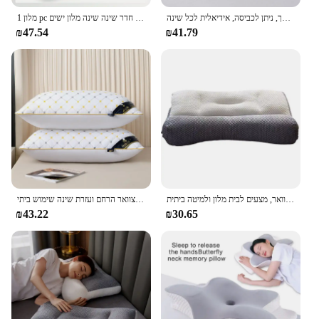
כרית צוואר אורתופדית: תמיכת צוואר הרחם מעולה, קצף זיכרון רך, ניתן לכביסה, אידיאלית לכל שינה
1 מלון pc של אותה נוצה כותנה כרית תלת מימדית צוואר תלת ממדי עבור שינה חדר שינה חדר שינה שינה מלון ישים
₪47.54
₪41.79
כרית צוואר אורטופדי, ליבה לכביסה, הגנה על צוואר, מצעים לבית מלון ולמיטה ביתית
כריות מלון שתוכננו במיוחד להגנה על עמוד צוואר הרחם ועזרת שינה שימוש ביתי
₪43.22
₪30.65