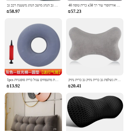
כרית טופה 40 x58 ס "מ כרית עם צינור פה יפנית אורטופדי רך אורתופדי עור רך
משענת ראש מכונית/לבנרית תמיכה בצוואר רכב כרית המותניים כרית גב הנהג מושב הנהג משענת רכב גב
₪58.97
₪57.23
זיכרון קצף כרית עם גלילה נשלף בהריון המותניים כרית גב גב כרית נשלפת גב כרית נתיק גב כרית נתיק
1pcs תמיכה הירך רפואי מושב כרית עם משאבת תמיכה חדשה משאבת טבעת מתנפחים עגול כרית סופגניות
₪13.92
₪20.41