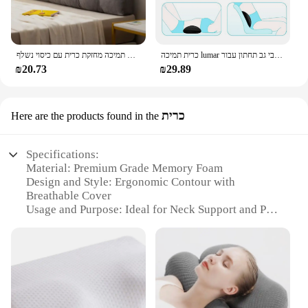
כרית תמיכה lumar לכיסא משרד, מושב רכב תחתון תחתון תמיכה זיכרון קצף, כרית גב תחתון כאבי גב תחתון עבור sleepi
גדול משולשי ראש מיטה טריז מנוחה קריאה כרית גב מיקום משענת כרית תמיכה מחזקת כרית עם כיסוי נשלף.
₪20.73
₪29.89
כרית
Here are the products found in the
Specifications:
Material: Premium Grade Memory Foam
Design and Style: Ergonomic Contour with
Breathable Cover
Usage and Purpose: Ideal for Neck Support and Pain
Relief
Typical Adaptive Scenario: Suitable for Side, Back,
and Stomach Sleepers
Shape or Size or Weight or Quantity: Standard Size
with Medium Firmness
Performance and Property: Promotes Spinal
Alignment and Reduces Pressure Points