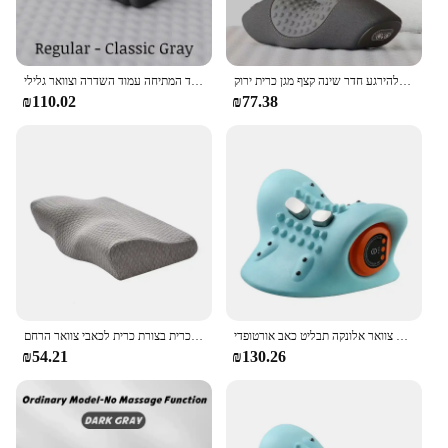
עיסוי חשמלי כרית צוואר הרחם חם דחיסה עיסוי הצוואר המתיחה להירגע חדר שינה קצף מגן כרית ירוק
כרית צוואר הרחם להגן על עמוד השדרה כדי לשפר את השינה עיסוי מיוחד המתיחה עמוד השדרה וצוואר גלילי
₪110.02
₪77.38
צוואר חשמלי נקודת עיסוי כרית צוואר הרחם מחומם צוואר אלונקה תבליט כאב אורטופדי
זיכרון קצף כרית שינה אורטופדית ריבאונד איטי פרפר בצורת כרית בצורת כרית לכאבי צוואר הרחם
₪54.21
₪130.26