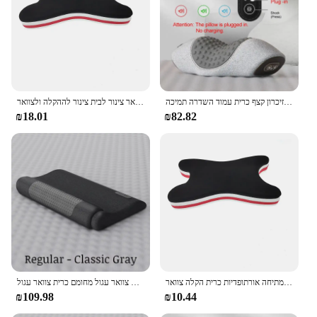
חשמלי לעיסוי צוואר הרחם כרית חמה לדחוס רטט עיסוי צוואר מתיחה להירגע שינה זיכרון קצף כרית עמוד השדרה תמיכה
כרית המתיחה צוואר חם צוואר נמתח ומכשיר אורתופדי למכשירי צוואר צינור לבית צינור לההקלה ולצוואר
₪18.01
₪82.82
חם צוואר אלונקה מתיחת צוואר הרחם כרית בית צוואר הרחם גרירה צינור מכשירי צוואר מתיחה אורתופדיות כרית הקלה צוואר
תיקון כרית צוואר מיוחד לשפר את שינה צוואר עגול מחומם כרית צוואר עגול
₪109.98
₪10.44