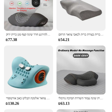
זיכרון קצף כרית שינה אורטופדית ריבאונד איטי פרפר בצורת כרית בצורת כרית לכאבי צוואר הרחם
עיסוי חשמלי כרית צוואר הרחם חם דחיסה עיסוי הצוואר המתיחה להירגע חדר שינה קצף מגן כרית ירוק
₪77.38
₪54.21
עיסוי חשמלי כרית צוואר הרחם חם דחיסה חם עיסוי הצוואר המתיחה להירגע כרית שינה עמוד השדרה תמיכה נורמלי
צוואר חשמלי נקודת עיסוי כרית צוואר הרחם מחומם צוואר אלונקה תבליט כאב אורטופדי
₪130.26
₪63.13