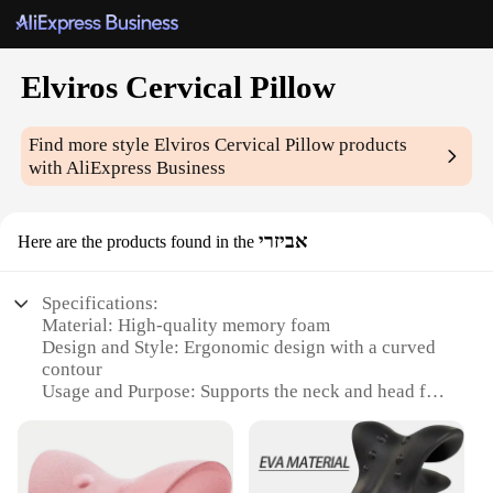
Elviros Cervical Pillow
Find more style
Elviros Cervical Pillow
products
with AliExpress Business
אביזרי
Here are the products found in the
Specifications:
Material: High-quality memory foam
Design and Style: Ergonomic design with a curved
contour
Usage and Purpose: Supports the neck and head for
better spinal alignment
Performance and Property: Resilient and adaptive to
body shape
Shape or Size or Weight or Quantity: Standard size,