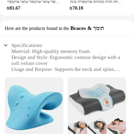
צוואר חשמלי כרית עיסוי צוואר הרחם אלונקה חימום רעידות עיסוי בחזרה המתיחה חזרה המתיחה אורטופדית שינה
עיסוי צוואר נטענת כרית 3 מצבים מחומם רוטט כרית צוואר אורטופדי צוואר אורטופדי צוואר אורטופדי
₪81.67
₪70.10
Braces & תומך
Here are the products found in the
Specifications:
Material: High-quality memory foam
Design and Style: Ergonomic contour design with a
soft velour cover
Usage and Purpose: Supports the neck and spine,
alleviating cervical pain
Typical Adaptive Scenario: Ideal for individuals
with cervical issues or those seeking extra support
Shape or Size or Weight or Quantity: Measures
28x18x7cm, lightweight at 600g
Performance and Property: Provides consistent
support and comfort for prolonged use
Features:
|Vendors|