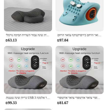
פעימת צוואר חשמלי דופק צוואר אלונקה חימום צוואר הרחם כירופרקטיקה צוואר הרחם
עיסוי חשמלי כרית צוואר הרחם חם דחיסה חם עיסוי הצוואר המתיחה להירגע כרית שינה עמוד השדרה תמיכה נורמלי
₪63.13
₪97.04
עיסוי צוואר נטענת כרית 3 מצבים מחומם רוטט כרית צוואר אורטופדי צוואר אורטופדי צוואר אורטופדי
כריות שינה נטענות USB 3 מצבים מחומם עיסוי צוואר רוטט עיסוי צוואר אלונקה
₪99.33
₪81.67