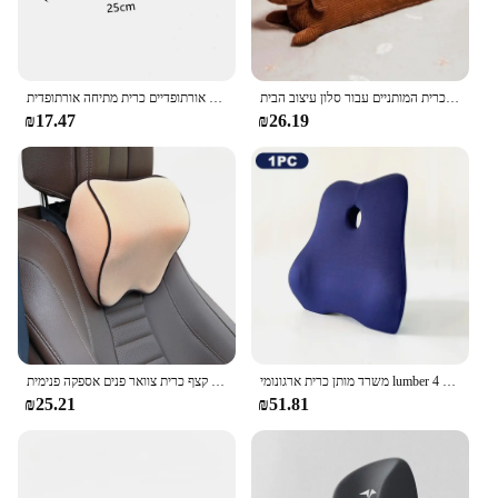
shipping and storage, ensuring that you can enjoy
the benefits of this supportive pillow at home or on
the move.
כרית רצועה כלב רצועה, תנומה כרית קטיף טיפה לזרוק כרית המותניים הצוואר כרית המותניים עבור סלון עיצוב הבית
כרית המתיחה צוואר הרחם צינור המתיחה צוואר חם ונאלקה והתקנים אורתופדיים כרית מתיחה אורתופדית
₪17.47
₪26.19
משרד מותן כרית ארגונומי lumber תמיכה זיכרון כותנה 4d מעוגל המותניים מכונית
רכב ראש כרית ראש נוחה הצוואר רכב זיכרון קצף כרית צוואר פנים אספקה פנימית
₪25.21
₪51.81