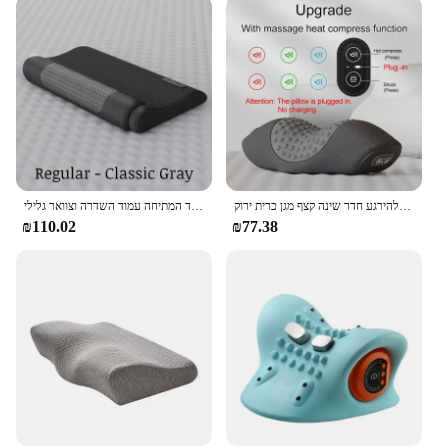
עיסוי חשמלי כרית צוואר הרחם חם דחיסה עיסוי הצוואר המתיחה להירגע חדר שינה קצף מגן כרית ירוק
כרית צוואר הרחם להגן על עמוד השדרה כדי לשפר את השינה עיסוי מיוחד המתיחה עמוד השדרה וצוואר גלילי
₪110.02
₪77.38