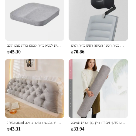
כיסא ראש אוניברסלי ארגונומי ראש משרד ראש כרית מתכווננת תמיכה כרית עבודה בבית הספר הביתה ראש כרית ראש
ארגונומי קצף משרד כרית אוויר לכרית לכסא כרית לכסא כרית עצם הזנב
₪45.30
₪70.86
כריות גליל עבור רגליים יוגה רגליים נשלף זיכרון רחיץ קצף כרית תמיכה bolster צוואר הרחם
מיטה tatami ראש המיטה כרית שינה צוואר גוף מיטה רכה רכה כרית מלבני תמיכה גדולה bolster עיצוב חדר שינה
₪43.31
₪33.94