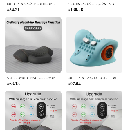
צוואר חשמלי נקודת עיסוי כרית צוואר הרחם מחומם צוואר אלונקה תבליט כאב אורטופדי
זיכרון קצף כרית שינה אורטופדית ריבאונד איטי פרפר בצורת כרית בצורת כרית לכאבי צוואר הרחם
₪54.21
₪130.26
פעימת צוואר חשמלי דופק צוואר אלונקה חימום צוואר הרחם כירופרקטיקה צוואר הרחם
עיסוי חשמלי כרית צוואר הרחם חם דחיסה חם עיסוי הצוואר המתיחה להירגע כרית שינה עמוד השדרה תמיכה נורמלי
₪63.13
₪97.04