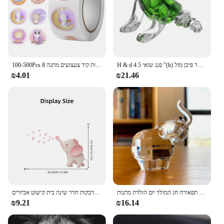
H & d פנג שואי 4.5 "(h) פסל קריסטל תאילנדי עם תא מטען למעלה עושר פיבן מזל figשתן בית משרד
100-500Pcs 8 עיצוב אנימה בעלי החיים עגול מדבקות קריקטורה פיל היפופוטם ינשוף ארנב מכתבים מדבקת מדבקות קיד צעצועים מתנה
₪4.01
₪21.46
ברור קריסטל חמוד פיל פסלוני זכוכית בעלי החיים משקולת נייר קישוט פסל אסיפה בית תפאורה חג המולד יום הולדת מתנות
קריקטורה פיל חמוד פרפרים מדבקות קיר עבור ילדים תפאורה סלון קיר מדבקות חדר שינה בית קישוט אביזרים
₪9.21
₪16.14