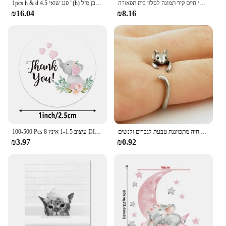
מופשט פיל שקיעה בעלי החיים אמנות פוסטר ולהדפיס בד ציור אפריקה פראי חיים קיר תמונה לסלון בית תפאורה
1pcs h & d פנג שואי 4.5 "(h) פסל קריסטל תאילנדי עם תא המטען למעלה עושר פיבן מזל figשתן בית משרד תפאורה הבית מתנה
₪16.04
₪8.16
חומר חדש באיכות גבוהה רטרו עכבר פיל קריקטורה חיה מתכווננת טבעת לגברים ולנשים
100-500 Pcs 8 עיצוב 1-1.5 אינץ DIY פיל דקור מעטפת אריזת תודה דביק הערה דבק תוויות מתנה חותם מדבקות
₪3.97
₪0.92