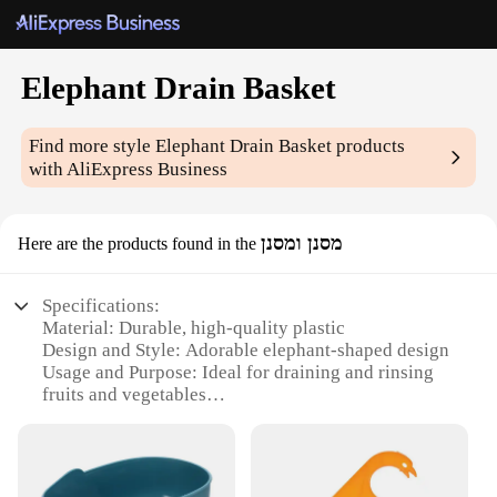
Elephant Drain Basket
Find more style
Elephant Drain Basket
products
with AliExpress Business
מסנן ומסנן
Here are the products found in the
Specifications:
Material: Durable, high-quality plastic
Design and Style: Adorable elephant-shaped design
Usage and Purpose: Ideal for draining and rinsing
fruits and vegetables
Performance and Property: Efficient water filtration
with its unique basket structure
Shape or Size or Weight or Quantity: Compact size
for easy storage