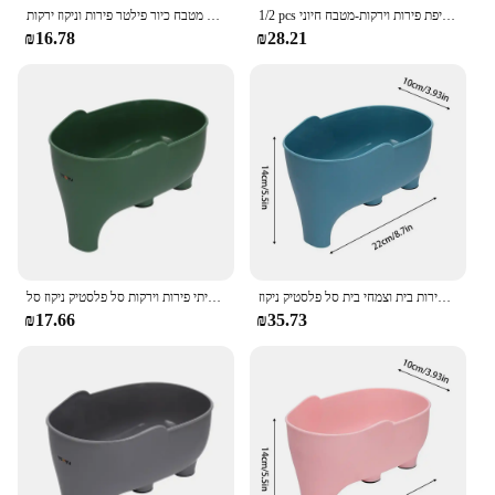
1/2 pcs פיל בצורת פיל: שכבה כפולה, פלסטיק, אידיאלי לשטיפת פירות וירקות-מטבח חיוני
כיור ניקוז סל מזון רב תכליתי אחסון מטבח ניקוז סל פיל מטבח כיור פילטר פירות וניקוז ירקות
₪16.78
₪28.21
מטבח פיל ניקוז סל כיור מסנן רב תכליתי אחסון מרובי ציוד סל פירות בית וצמחי בית סל פלסטיק ניקוז
פיל ניקוז סל רב תכליתי מטבח אחסון ניקוז סל ביתי פירות וירקות סל פלסטיק ניקוז סל
₪17.66
₪35.73