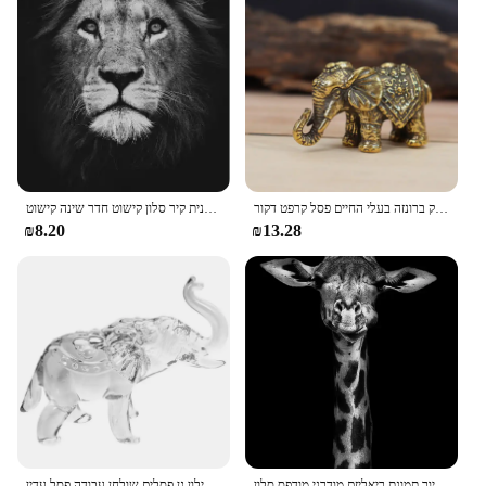
נחושת מזל פיל קטן קישוטי פליז פילי ברכת מיניאטורות צלמית עתיק ברונזה בעלי החיים פסל קרפט דקור
בד ציור קיר אמנות חיה אריה פיל פוסטר זברה היפופוטם זברה מינימליסטית מודרנית קיר סלון קישוט חדר שינה קישוט
₪8.20
₪13.28
שחור ולבן בעלי החיים פוסטר עיצוב הבית האריה פיל בד ציור תמונת ריאליזם מודרני מודפס סלון
קישוטים קריסטל בעלי חיים פסלונים פילון גן פסלים שולחן עבודה פסל עדין