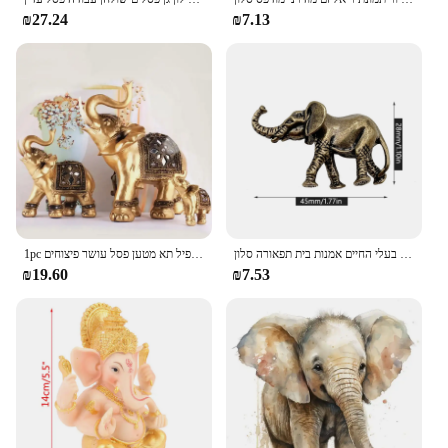
₪27.24
₪7.13
עתיק ברונזה מיניאטורות פיל צלמיות תה לחיות מחמד שולחן קישוט קישוטי מוצק נחושת בעלי החיים אמנות בית תפאורה סלון
1pc זהב שרף פיל פסל פנג שואי אלגנטי פיל תא מטען פסל עושר פיצוחים
₪19.60
₪7.53