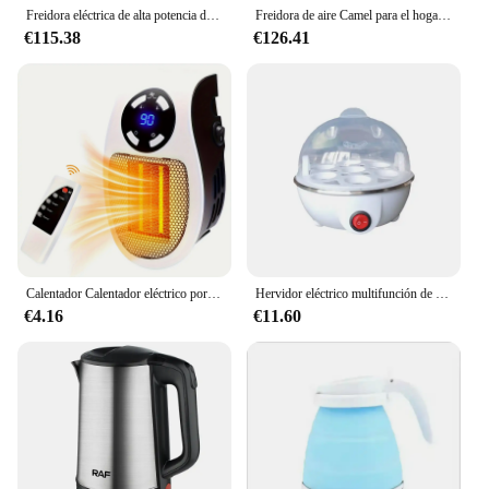
Freidora eléctrica de alta potencia de 2000W para aperitivos, diseñada específicamente para pollo frito, patatas fritas y filtro dulce de patatas fritas
Freidora de aire Camel para el hogar, multifunción, inteligente, automática, eléctrica, gran capacidad, papas fritas, máquina para hornear, integra
€115.38
€126.41
Calentador Calentador eléctrico portátil Calentador de habitación montado en la pared enchufable Electrodomésticos Estufa de calefacción Mini radiador Calentador remoto 500W
Hervidor eléctrico multifunción de huevos, hervidor de huevos individual, electrodomésticos de cocina para desayuno rápido al vapor
€4.16
€11.60