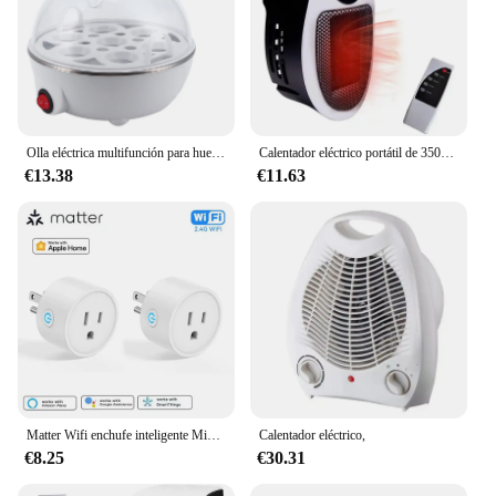
Olla eléctrica multifunción para huevos, hervidor de huevos individual, cocina al vapor, aparatos de cocina rápidos para desayuno, 110-220V
Calentador eléctrico portátil de 350W, práctico calentador de habitación con Control remoto, calentador montado en la pared, calefacción de invierno, electrodoméstico
€13.38
€11.63
Matter Wifi enchufe inteligente Mini enchufe inteligente de EE. UU. toma de electrodomésticos Control de aplicación soporte Homekit Alexa Google Home SmartThings Hub
Calentador eléctrico,
€8.25
€30.31