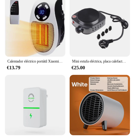
Calentador eléctrico portátil Xiaomi de 500W, calentador de pared enchufable para habitación, aparato de calefacción, estufa, Mini radiador, máquina calentadora remota
Mini estufa eléctrica, placa calefactora de café, 500W, Kit multifuncional de electrodomésticos
€13.79
€25.00