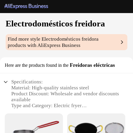
Electrodomésticos freidora
Find more style
Electrodomésticos freidora
products with AliExpress Business
Freidoras eléctricas
Here are the products found in the
Specifications:
Material: High-quality stainless steel
Product Discount: Wholesale and vendor discounts
available
Type and Category: Electric fryer
Design and Style: Sleek, modern design with easy-
to-clean surfaces
Usage and Purpose: Ideal for commercial or home
use