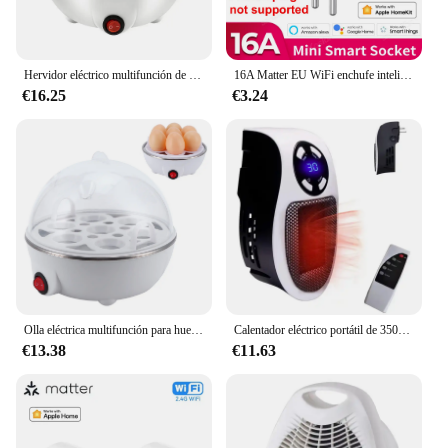
Hervidor eléctrico multifunción de huevos, hervidor de huevos individual, electrodomésticos de cocina para desayuno rápido al vapor
16A Matter EU WiFi enchufe inteligente electrodoméstico Mini adaptador de enchufe inteligente Control de aplicación temporizador funciona con HomeKit Siri Alexa Google
€16.25
€3.24
Olla eléctrica multifunción para huevos, hervidor de huevos individual, cocina al vapor, aparatos de cocina rápidos para desayuno, 110-220V
Calentador eléctrico portátil de 350W, práctico calentador de habitación con Control remoto, calentador montado en la pared, calefacción de invierno, electrodoméstico
€13.38
€11.63