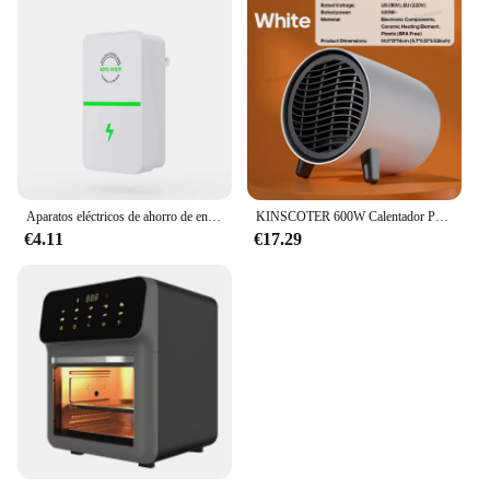
Aparatos eléctricos de ahorro de energía, seguridad económica, reducción de facturas eléctricas, facilidad de uso, alta eficiencia y ahorro de energía
KINSCOTER 600W Calentador Portátil Calentador Eléctrico Calentador de Habitación Aparato Electrodoméstico Estufa Calentadora Mini Radiador Calentador Ventilador Calentador Máquina
€4.11
€17.29