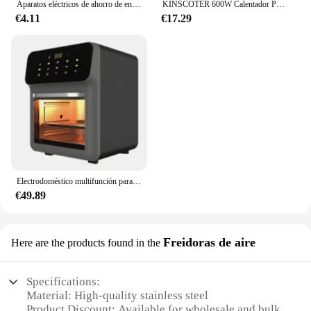
Aparatos eléctricos de ahorro de energía, seguridad económica, reducción de facturas eléctricas, facilidad de uso, alta eficiencia y ahorro de energía
KINSCOTER 600W Calentador Portátil Calentador Eléctrico Calentador de Habitación Aparato Electrodoméstico Estufa Calentadora Mini Radiador Calentador Ventilador Calentador Máquina
€4.11
€17.29
Electrodoméstico multifunción para el hogar, horno eléctrico con Control táctil, freidora de aire de 3 capas, máximo 2400W, 15l, accesorios de cocina
€49.89
Freidoras de aire
Here are the products found in the
Specifications:
Material: High-quality stainless steel
Product Discount: Available for wholesale and bulk