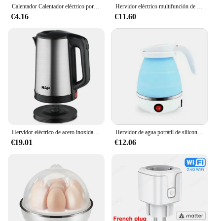
Calentador Calentador eléctrico portátil Calentador de habitación montado en la pared enchufable Electrodomésticos Estufa de calefacción Mini radiador Calentador remoto 500W
Hervidor eléctrico multifunción de huevos, hervidor de huevos individual, electrodomésticos de cocina para desayuno rápido al vapor
€4.16
€11.60
Hervidor eléctrico de acero inoxidable, electrodomésticos de cocina inteligentes, silbato, té, café, Samovar, 2,3 L
Hervidor de agua portátil de silicona 304 para el hogar, tetera plegable de viaje de 600ML, 110V/220V, electrodomésticos de cocina
€19.01
€12.06