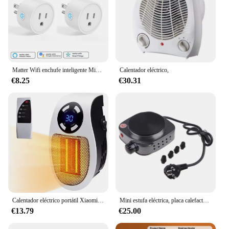
Matter Wifi enchufe inteligente Mini enchufe inteligente de EE. UU. toma de electrodomésticos Control de aplicación soporte Homekit Alexa Google Home SmartThings Hub
Calentador eléctrico,
€8.25
€30.31
Calentador eléctrico portátil Xiaomi de 500W, calentador de pared enchufable para habitación, aparato de calefacción, estufa, Mini radiador, máquina calentadora remota
Mini estufa eléctrica, placa calefactora de café, 500W, Kit multifuncional de electrodomésticos
€13.79
€25.00