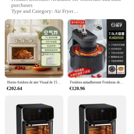
purchases
Type and Category: Air Fryer
Design and Style: Sleek, modern aesthetic with
digital display
Usage and Purpose: Versatile cooking for a variety
of dishes
Performance and Property: Efficient heating
technology for even cooking
Parts and Accessories: Includes a non-stick basket
and multiple cooking presets
Features:
|Wholesale|
Horno freidora de aire Visual de 15L, freidora sin aceite de baja grasa, freidora de aire multifunción, horno eléctrico, freidoras de aire automáticas, electrodomésticos
Freidora antiadherente Freidoras de aire automáticas Electrodomésticos Horno freidora de aire inteligente Freidora de aire sin aceite de baja grasa Máquina para patatas fritas
€202.64
€120.96
**Advanced Cooking Technology**
The Electrodomésticos freidora is a game-changer
in the kitchen, offering an innovative air frying
experience that is both healthy and delicious. The
advanced heating technology ensures even cooking,
producing crispy results without the need for excess
oil. This feature makes it an ideal appliance for