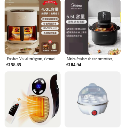
Freidora Visual inteligente, electrodomésticos, freidoras de aire de giro automático, freidora de aire de gran capacidad de 7L, freidora de aire sin aceite de baja grasa, 220V
Midea-freidora de aire automática, horno sin aceite, bajo en grasa, 6L, Visual inteligente, multifunción, electrodomésticos
€158.85
€184.94