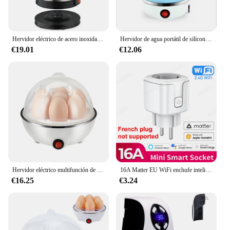
Hervidor eléctrico de acero inoxidable, electrodomésticos de cocina inteligentes, silbato, té, café, Samovar, 2,3 L
Hervidor de agua portátil de silicona 304 para el hogar, tetera plegable de viaje de 600ML, 110V/220V, electrodomésticos de cocina
€19.01
€12.06
Hervidor eléctrico multifunción de huevos, hervidor de huevos individual, electrodomésticos de cocina para desayuno rápido al vapor
16A Matter EU WiFi enchufe inteligente electrodoméstico Mini adaptador de enchufe inteligente Control de aplicación temporizador funciona con HomeKit Siri Alexa Google
€16.25
€3.24