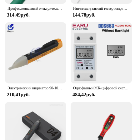
Профессиональный электрический тестер 220 В, ручка, отвертка, детектор мощности, зонд, промышленная ручка для проверки напряжения, 4x75 мм вольтметр, тестовые инструменты
Интеллектуальный тестер напряжения перо AC Бесконтактный индукционный тестер карандаш вольтметр детектор мощности индикатор электрической отвертки
314,49руб.
144,78руб.
Электрический индикатор 90-1000 В бесконтактная розетка настенная розетка переменного тока тестер датчика детектора напряжения ручка светодиодный светильник AC 110 В-220 в
Однофазный ЖК-цифровой счетчик энергии Сброс Нулевой кВтч Напряжение Ток Счетчик потребления энергии Электрический ваттметр 220 В Din-рейка
210,41руб.
484,42руб.