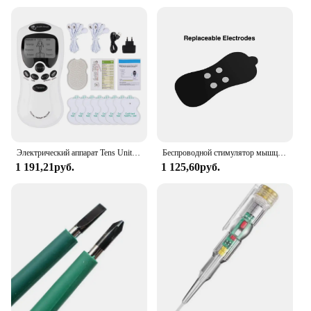
Электрический аппарат Tens Unit EMS, акупунктурный массажер для тела, стимулятор мышц всего тела, импульсный цифровой терапевтический аппарат, здравоохранение
Беспроводной стимулятор мышц с функцией обогрева, Электрический Импульсный массаж, устройство для лечения менструальной боли для всего тела и шеи
1 191,21руб.
1 125,60руб.