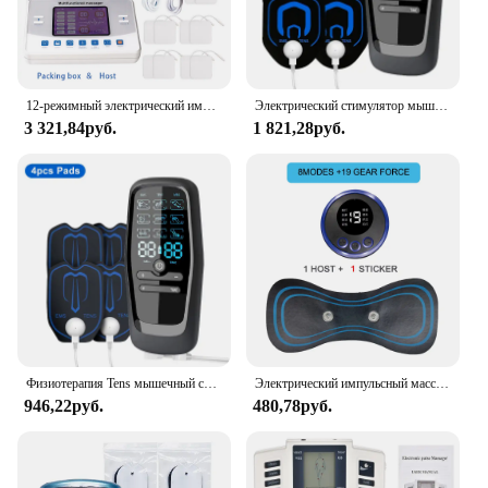
12-режимный электрический импульсный массажер TENS, здравоохранение, EMS, стимулятор мышц, иглоукалывание, низкочастотная физиотерапия, машина для похудения
Электрический стимулятор мышц ems, USB-физиотерапия, машина Tens Unit, импульсный импульсный массаж, машина для похудения, электростимулятор
3 321,84руб.
1 821,28руб.
Физиотерапия Tens мышечный стимулятор электрический EMS акупунктуры тела массаж цифровой терапии похудения машина электростимулятор
Электрический импульсный массажер для шеи, электронный стимулятор мышц шеи и спины, электростимулятор
946,22руб.
480,78руб.