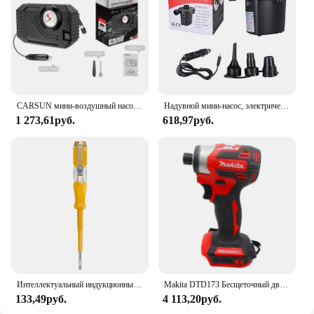
CARSUN мини-воздушный насос для накачивания шин автомобильный электрический мини 20л/мин портативный воздушный компрессор для автомобиля мотоцикла велосипед надувной
Надувной мини-насос, электрическая воздушная подушка, насос для кемпинга, портативный матрас с быстрым наполнением, надувной инжектор
1 273,61руб.
618,97руб.
Интеллектуальный индукционный детектор напряжения, ручка 24-500 В, тестер цепи, электрическая магнитола с индикатором, фонарик с датчиком индикатор напряжения
Makita DTD173 Бесщеточный двигатель 180 Нм Отвертка Аккумуляторная электрическая ударная дрель Торп Электроинструмент для батареи 18 В
133,49руб.
4 113,20руб.