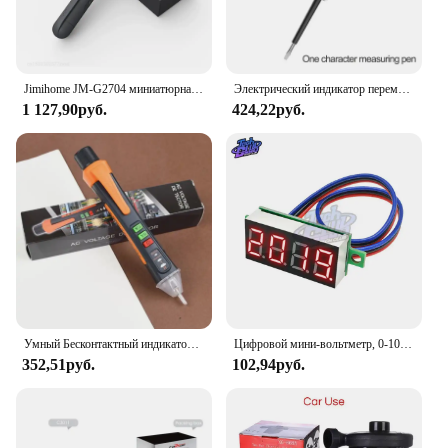
Jimihome JM-G2704 миниатюрная электрическая ручка, беспроводной детектор напряжения переменного тока
Электрический индикатор переменного тока 90-1000 В, бесконтактная розетка, настенная розетка питания переменного тока, фоторучка, фоторучка, тестовый карандаш
1 127,90руб.
424,22руб.
Умный Бесконтактный индикатор напряжения, 12-1000 в
Цифровой мини-вольтметр, 0-100 в, 0,36 дюйма, 4-значный измеритель напряжения постоянного тока, панель, тестер электрического напряжения, измеритель, три провода
352,51руб.
102,94руб.