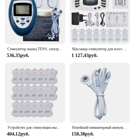
Стимулятор мышц TENS, электронный импульсный массажер, 8 режимов, EMS, иглоукалывание, электротерапия, физиотерапия, машина для ухода за здоровьем
Массажер-стимулятор для всего тела, с 16 подушечками
536,35руб.
1 127,43руб.
Устройство для стимуляции мышц, 6 режимов
Новейший миниатюрный импульсный стимулятор мышц, массажер для тела, импульсный акупунктурный Электрический терапевтический аппарат
404,12руб.
158,38руб.