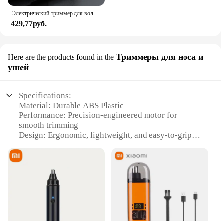
Электрический триммер для волос в носу 2 в 1, USB-зарядка, многокинетические Инструменты для удаления волос в ушах
429,77руб.
Триммеры для носа и
Here are the products found in the
ушей
Specifications:
Material: Durable ABS Plastic
Performance: Precision-engineered motor for
smooth trimming
Design: Ergonomic, lightweight, and easy-to-grip
handle
Usage: Ideal for personal grooming and
professional use
Type: Electric Nose Ear Trimmer Set
Category: Personal Care Tools
Features:
|Vendors|