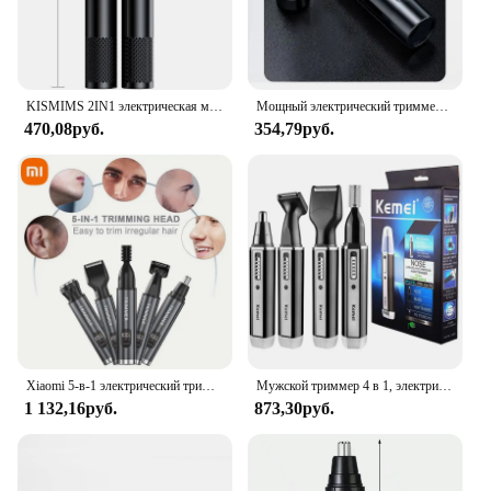
KISMIMS 2IN1 электрическая мужская бритва для волос, триммер для волос в носу, мини-бритва, женская бритва для волос, триммер для волос на висках
Мощный электрический триммер для волос в носу для мужчин и женщин — двигатель с высоким крутящим моментом и низким уровнем шума, идеально подходит для удаления волос в носу и ушах
470,08руб.
354,79руб.
Xiaomi 5-в-1 электрический триммер для волос в носу, цифровой дисплей, зарядка Type-c, удаление волос подмышками, бровей, ушей, волос, триммер для бороды, 2025
Мужской триммер 4 в 1, электрический триммер для носа и ушей, перезаряжаемый триммер для волос, бороды, носа и ушей, набор для ухода за волосами
1 132,16руб.
873,30руб.