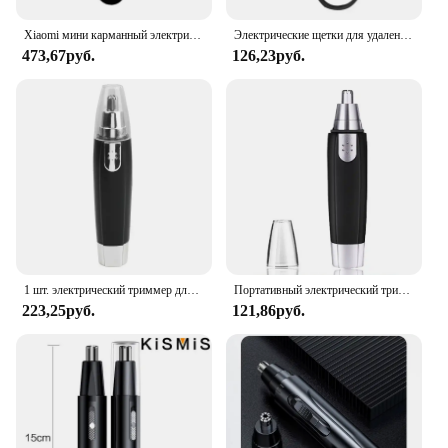
Xiaomi мини карманный электрический триммер для волос в носу перезаряжаемая безболезненная машинка для стрижки волос в носу и ушах триммер для бровей для мужчин и женщин
Электрические щетки для удаления волос, триммер для волос в носу из нержавеющей стали, безопасные ножницы, круглые, для здоровья, черные, для бритья, красота, нейтральный
473,67руб.
126,23руб.
1 шт. электрический триммер для волос в ушах, шее, носу, триммер для бровей, инструмент для бритья, машинка для стрижки, бритва для мужчин и женщин, набор для удаления бритвы
Портативный электрический триммер для волос в носу, зарядка через USB, триммер для волос в носу, уши, бровей для мужчин, перезаряжаемый безболезненный набор
223,25руб.
121,86руб.