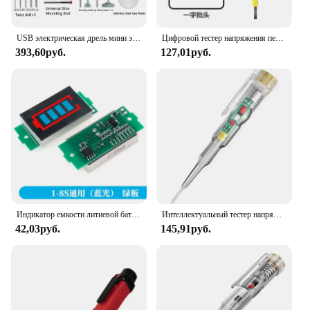
USB электрическая дрель мини электрическая шлифовальная переменная скорость вращающийся инструмент сверло гравировальная ручка DIY фрезерный инструмент для полировки
Цифровой тестер напряжения перо AC Бесконтактный индукционный тестер карандаш вольтметр детектор мощности индикатор электрической отвертки
393,60руб.
127,01руб.
Индикатор емкости литиевой батареи 1S, 2S, 3S, 3,7 в, 4,2 в, синий дисплей, тестер мощности аккумулятора электромобиля, литий-ионный
Интеллектуальный тестер напряжения перо AC Бесконтактный индукционный тестер карандаш вольтметр детектор мощности индикатор электрической отвертки
42,03руб.
145,91руб.