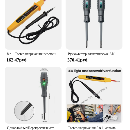
8 в 1 Тестер напряжения переменного тока постоянного тока 6-500 В 50–500 Гц Автоматический электрический детектор цепей Тестер 6-12–24–50 В постоянного тока Инструмент для измерения напряжения
Ручка-тестер электрическая ANENG B05 с индикатором, 2 шт.
162,47руб.
370,41руб.
Однослойные/Перекрестные отвертки, неоновый Индикатор лампы, измеритель электрической ручки, изолированный Карманный тестер для подсветки электрика, ручка, инструменты
Тестер напряжения 8 в 1, автоматический Электрический перьевой детектор переменного и постоянного тока 6-380 В, индукционный дисплей со стандартным инструмент для проверки электрика