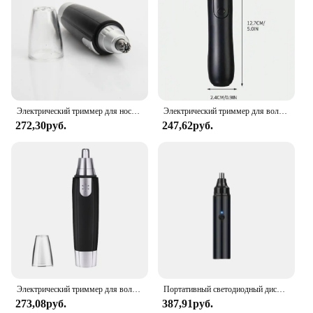
Электрический триммер для носа, инструмент для бритья, машинка для стрижки волос для мужчин и женщин, триммер для ушей, шеи и бровей, Бритва для мужчин, набор для удаления бритвы
Электрический триммер для волос в носу инструмент унисекс бритва машинка для стрижки шеи машинка для стрижки волос мужской инструмент для бритья Портативный Чистой триммер
272,30руб.
247,62руб.
Электрический триммер для волос в носу, триммер для волос в носу, бритва для бровей, триммер для волос в носу, ножницы для волос в носу
Портативный светодиодный дисплей Xiaomi, домашний аппарат для удаления волос в носу, электрический триммер для волос в носу, зарядка через USB, безопасный набор для ухода за волосами на лице
273,08руб.
387,91руб.