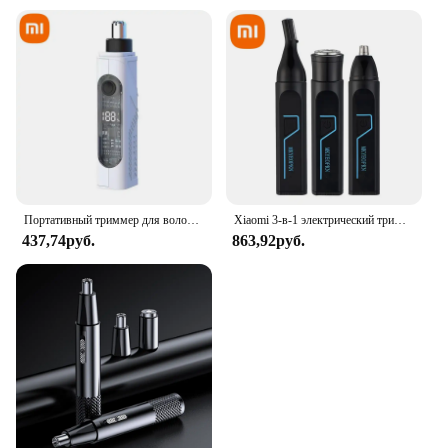
Портативный триммер для волос в носу Xiaomi, мини перезаряжаемая безболезненная машинка для стрижки волос в носу, триммер для бровей для мужчин и женщин
Xiaomi 3-в-1 электрический триммер для волос в носу, удаление волос подмышками, бровей, ушей, волос, триммер для бороды, водостойкая безболезненная электрическая бритва
437,74руб.
863,92руб.