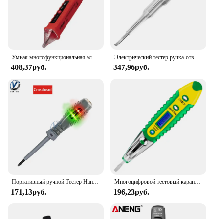
Умная многофункциональная электрическая ручка с обнаружением линий, бытовая Индукционная электрическая ручка со звуком и магнитной сигнализацией
Электрический тестер ручка-отвертка Бесконтактный индукционный тестер-карандаш вольтметр детектор мощности
408,37руб.
347,96руб.
Портативный ручной Тестер Напряжения Ручка электрическая отвертка тестер карандаш нулевой линии индукционный детектор мощности вольтметр тестер инструменты
Многоцифровой тестовый карандаш AC DC 12-250 В, Электрический шуруповерт, ЖК-дисплей, детектор напряжения, тестовая ручка, инструменты электрика
171,13руб.
196,23руб.