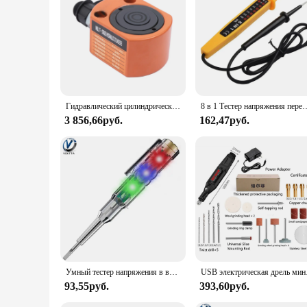
oven for your commercial space, this Electric Double Oven i
Гидравлический цилиндрический домкрат 20T, мини гидравлическая ОЗУ, используемая в электроэнергии и химической промышленности
8 в 1 Тестер напряжения переменного тока постоянного тока 6-500 В 50–500 Гц Автоматический электрический детекто
3 856,66руб.
162,47руб.
Умный тестер напряжения в виде ручки, ручка для проверки электрической отвертки, карандаш для проверки индукционной мощности, индикатор цепи
USB электрическая дрель мин
93,55руб.
393,60руб.