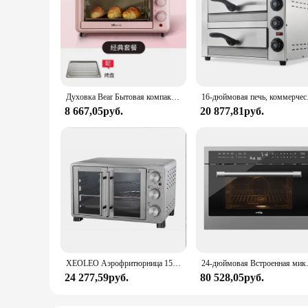
Духовка Bear Бытовая компактная двухслойная, многофункциональный автоматический тостер для выпечки, сушилка для фруктов, в
16-дюймовая печь, ко
8 667,05руб.
20 877,81руб.
XEOLEO Аэрофритюрница 1500 Вт Двухдверная электрическая печь для пиццы Однослойная кухонная микроволновая печь из нержавеющей стали
24-дюймовая Встроенная микроволновая
24 277,59руб.
80 528,05руб.