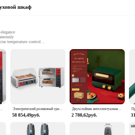
духовой шкаф
 elegance
aneously
cise temperature control
or versatile cooking
professional kitchens
to cater to the diverse cooking needs of both home chefs and professional kitc
at the same time. Whether you're hosting a dinner party or preparing a large mea
em allows for precise cooking, ensuring that your meals are cooked to perfectio
ическая печь для пиццы с камнем для пиццы, многофункциональная домашняя печь для пиццы для использования в ресторане, 120 В/3200
Электрический роликовый гриль для хот-догов с двойным контролем температуры, 7-роликовая и двухэтажная коммерческая электрическая печь для пиццы для хот-догов
Двухслойная интеллектуальная бытовая электрическая мини-духовка на 12 л
nance. Its large capacity means you can cook for larger groups, and the inclusion
58 854,49руб.
2 788,62руб.
3
ake it an adaptable addition to any kitchen. Its energy-efficient operation e
 it a go-to appliance for busy households and professional kitchens alike. Whethe