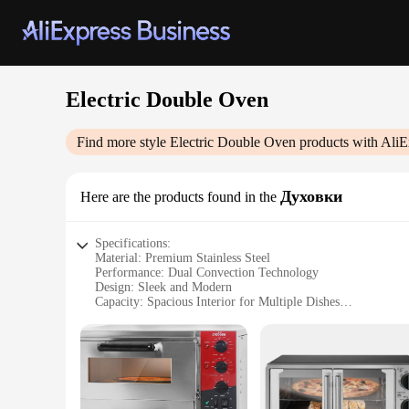
Electric Double Oven
Find more style
Electric Double Oven
products with AliE
Духовки
Here are the products found in the
Specifications:
Material: Premium Stainless Steel
Performance: Dual Convection Technology
Design: Sleek and Modern
Capacity: Spacious Interior for Multiple Dishes
Efficiency: Energy-Saving Features
Versatility: Ideal for Both Commercial and Home Use
Features:
|Wholesale|Vendors|
**Efficient Cooking Performance**