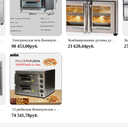
ммерческая двухслойная электрическая печь для выпечки хлеба, печенья, пиццы, кухонные принадлежности
Электрическая печь Коммерческая большая емкость двухслойные тарелки хлеб торт луна двойной выпечки газ
Комбинированная духовка для фритюрницы 360° с французской дверцей, очень большой приготовленный на 25 кв. футов, два продуктов в разных направлениях
98 453,00руб.
23 620,44руб.
2
 печь из нержавеющей стали с конвекционным нагревом и технологией холодной двери, двухфункциональный нагрев и
13-дюймовая Коммерческая электрическая выпечка XEOLEO для пиццы, двухслойная духовка из нержавеющей стали для тостов, для хлеба/печенья/курицы/пищи
74 541,78руб.