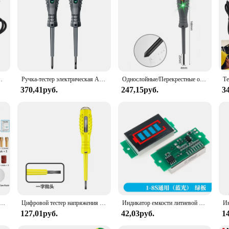
s an excellent choice.
р цепей Тестер 6-12–24–50 В постоянного тока Инструмент для измерения напряжения
Ручка-тестер электрическая ANENG B05 с индикатором, 2 шт.
Однослойные/Перекрестные отвертки, неоновый Индикатор лампы, измеритель электрической ручки, изолированный Карманный тестер для подсветки электрика, ручка, инструменты
370,41руб.
247,15руб.
3
и электрическая шлифовальная переменная скорость вращающийся инструмент сверло гравировальная ручка DIY фрезерный инструмент для полировки
Цифровой тестер напряжения перо AC Бесконтактный индукционный тестер карандаш вольтметр детектор мощности индикатор электрической отвертки
Индикатор емкости литиевой батареи 1S, 2S, 3S, 3,7 в, 4,2 в, синий дисплей, тестер мощности аккумулятора электромобиля, литий-ионный
127,01руб.
42,03руб.
1