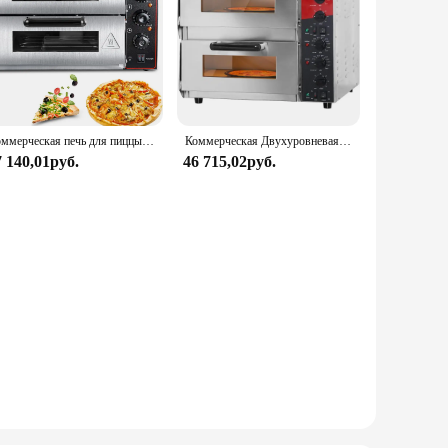
Коммерческая печь для пиццы, двойная духовка 1700 Вт, 16 дюймов, электрическая духовка для пиццы из нержавеющей стали, многофункциональная печь для пиццы и закусок
Коммерческая Двухуровневая 16-дюймовая столешница, электрическая печь для пиццы с камнем для пиццы, многофункциональная внутренняя печь для пиццы
7 140,01руб.
46 715,02руб.