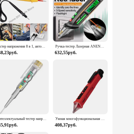
Тестер напряжения 8 в 1, автоматический Электрический перьевой детектор переменного и постоянного тока 6-380 В, индукционный дисплей со стандартным инструмент для проверки электрика
Ручка-тестер Лазерная ANENG VC1019, 12-1000 в
48,23руб.
632,55руб.
Интеллектуальный тестер напряжения перо AC Бесконтактный индукционный тестер карандаш вольтметр детектор мощности индикатор электрической отвертки
Умная многофункциональная электрическая ручка с обнаружением линий, бытовая Индукционная электрическая ручка со звуком и магнитной сигнализацией
45,91руб.
408,37руб.