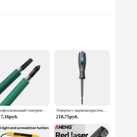
hens. With its dual-oven setup, you can cook multiple dishes
l for your family, this oven's capacity and efficiency make it
n. The oven's stainless steel construction not only adds to
Профессиональный электрический тестер 220 В, ручка, отвертка, детектор мощности, зонд, промышленная ручка для проверки напряжения, 4x75 мм вольтметр, тестовые инструменты
Отвертки с надписью/крестом, неоновый Индикатор лампы, измеритель электрической ручки, изолированный Карманный тестер для подсветки электрика, ручка, инструменты
 of a full set of accessories ensures that you have everything
17,16руб.
210,75руб.
nsures that you can cook without worrying about your
r you're looking to upgrade your kitchen or seeking a reliable