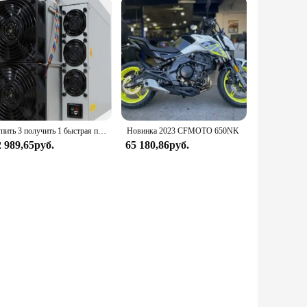
Купить 3 получить 1 быстрая продажа Antminer T21 190T 3610 Вт 380 В-415 В алгоритм фритм Биткоин Майнер BTC с шнуром питания
Новинка 2023 CFMOTO 650NK
2 989,65руб.
65 180,86руб.