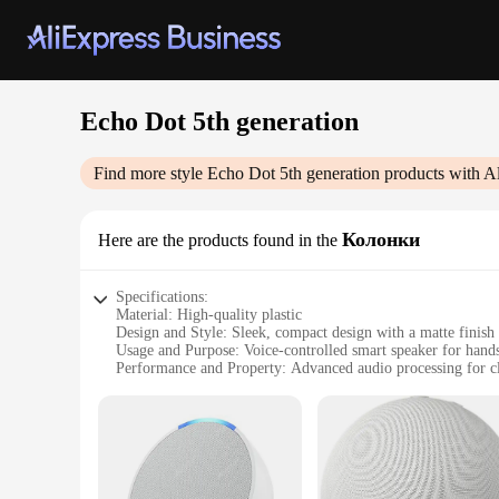
Echo Dot 5th generation
Find more style
Echo Dot 5th generation
products with A
Колонки
Here are the products found in the
Specifications:
Material: High-quality plastic
Design and Style: Sleek, compact design with a matte finish
Usage and Purpose: Voice-controlled smart speaker for hands
Performance and Property: Advanced audio processing for cl
Shape or Size or Weight or Quantity: Compact form factor, 
Typical Adaptive Scenario: Ideal for home or office use, e
Features:
|Wholesale|Vendors|
**Seamless Integration with Alexa**