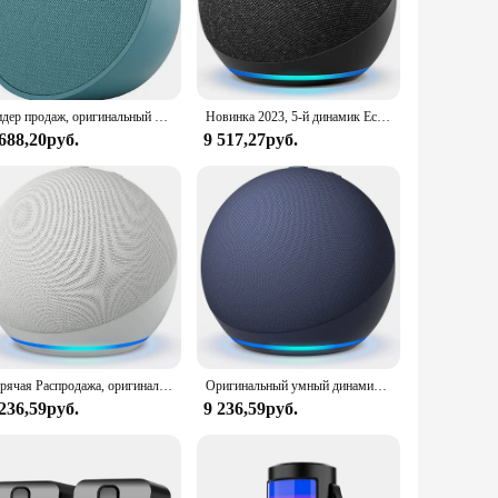
Alexa. This compact device is not just a speaker; it's a
ling smart devices, the Echo Dot 5th generation is your go-to
 listening to your favorite playlist or enjoying an
Лидер продаж, оригинальный умный звуковой гудок Alexa Echo S Dot Pop 5-го и 4-го поколения, максимальная версия, дешевый, доступен с Alexa
Новинка 2023, 5-й динамик Echo Dot, голосовой помощник Alexa для умного дома 5-го поколения, концентратор для умного дома для ПК, распродажа интеллектуальных динамиков
ellent choice for those who value both functionality and
 688,20руб.
9 517,27руб.
into any decor, while its user-friendly interface makes it
r your smart home needs. Whether you're looking to automate
m room to room, ensuring that Alexa is always within reach.
o Dot 5th generation is an excellent choice for businesses
sonal and professional use.
Горячая Распродажа, оригинальный умный звуковой гудок Alexa Dots 5-го и 4-го поколения, максимальная версия, дешевый, в наличии с Alexa
Оригинальный умный динамик эхо точек 5-го 4-го поколения с Alexa доступен для продажи с полными аксессуарами по отличной цене
 236,59руб.
9 236,59руб.