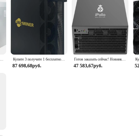
умный Antminer S19Kpro 120Th 2760 Вт BTC Биткоин Майнер Asic Майнер, Bitmain Antminer s19k pro криптовалюминирование включено
Купите 3 получите 1 бесплатно новый Jasminer X16-Q PRO 2050M 520 Вт с памятью 8 Гб WiFi X16 высокая производительность Тихая поддержка серверов Pro и т. д. ETHW ETH
Готов заказать сейчас! Новинка, iполо-гидро Майнер v1h 850m 690w 690w 6g
87 698,68руб.
47 583,67руб.
5
с поддержкой Wi-Fi 8G памяти и т. д. ZIL Octa ethw ethf Miner