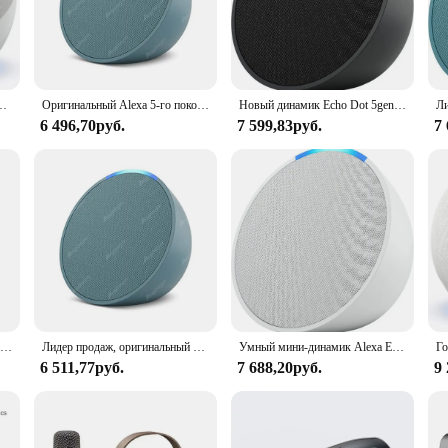
he smart home ecosystem, designed to enhance your daily life with the power of 
d responds instantly. Whether you're setting alarms, playing music, or control
 5th generation delivers crystal-clear sound that fills any room. Whether you're
нка с Wi-Fi для дома, BT, Alexa, звуковым управлением, голосовым помощником и часами, оригинал
Оригинальный Alexa 5-го поколения Echo Dot Smart Sound Control Портативный Bluetooth-динамик Домашний голосовой помощник
Новый динамик Echo Dot 5gen Alexa Voice Assistant, умный дом, концентратор 5-го поколения, умный дом для ПК, интеллектуальный динамик, распродажа
h precision. Its compact size belies its powerful audio output, making it an exc
6 496,70руб.
7 599,83руб.
7
 versatile tool that adapts to your lifestyle. Its sleek design blends seamlessly 
iety of smart home devices, the Echo Dot 5th generation is the ultimate hub fo
ity system, this device has got you covered.
panion that adapts to your needs. Its portable design allows you to take it fro
te music or podcasts without being tethered to an outlet. Additionally, the Ech
vated services. Its versatility and convenience make it a must-have for both per
Лучший продавец Умный динамик Alexa Echo Dot 5-го 4-го поколения с Alexa
Лидер продаж, оригинальный Alexa Echo Dot Pop 5-го поколения, максимальная версия, дешевый умный звуковой звуковой динамик, доступный с Alexa
Умный мини-динамик Alexa Echo S Dot 5-го поколения с поддержкой Wi-Fi
6 511,77руб.
7 688,20руб.
9