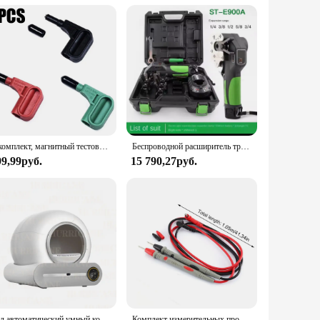
tream your favorite tunes or create playlists effortlessly.
comfort of your voice. Whether you're looking to set the
1 комплект, магнитный тестовый зонд, магнитные зонды для 4-миллиметрового тестового датчика на банане, магнитные зонды
Беспроводной расширитель труб для кондиционера, стандартная полностью автоматическая медная трубка для литиевой батареи, холодильник для кондиционера
99,99руб.
15 790,27руб.
65л автоматический умный кошачий лоток самоочищающийся APP Control полностью закрытый кошачий лоток для туалета для домашних животных лоток для кошачьих подножек
Комплект измерительных проводов для мультиметра, 2 шт., прецизионный острый измерительный провод для зонда, 1000 В, 20 А, позолоченные выводы для зонда, силиконовые, устойчивые к морозу