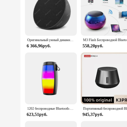
Оригинальный умный динамик Echo Dot 5-го поколения, Wi-Fi, часы Alexa для детей
M3 Flash Бес
6 366,96руб.
558,20руб.
1202 беспроводные Bluetooth-колонки, домашняя и уличная портативная маленькая колонка, сабвуфер, автомобильная аудиосистема, бас, mp3-плеер, звуковая система, фонари
623,51руб.
945,37руб.