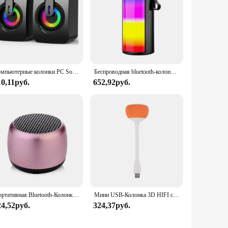
Компьютерные колонки PC Sound Box, HIFI стерео, микрофон, USB, проводной Caixa De Som, светодиодная подсветка
Беспроводная bluetooth-колонка SUPMANGO с сабвуфером
10,11руб.
652,92руб.
Портативная Bluetooth-Колонка M1, музыкальная стереосистема объемного звучания, мини-USB-колонка, аудиоплеер, микрофон
Мини USB-Колонка 3D HIFI стерео Беспроводная колонка для улицы и помещений, музыкальная стереоколонка с объемным звуком, динамик с микрофоном
24,52руб.
324,37руб.