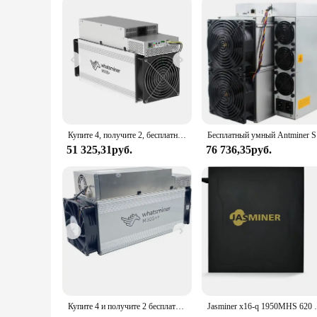
Купите 4, получите 2, бесплатная доставка, Майнер биткоинов MicroBT Whatsminer M60S 170T 186T 188T
Бесплатный 
51 325,31руб.
76 736,35руб.
Купите 4 и получите 2 бесплатно MicroBT Whatsminer M63 334T 366T 19.9J/TH, гидроохлаждающий Биткоин-Майнер
Jasminer x16-q 1950MHS 620 Вт 