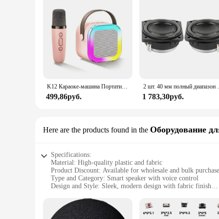
K12 Караоке-машина Портативная акустическая система Bluetooth 5,3 PA с 1-2 беспроводными микрофонами Домашний семейный пение Детские подарки
2 шт. 40 мм полный диапазон динамика 4 Ом 20 
499,86руб.
1 783,30руб.
Оборудование дл
Here are the products found in the
Specifications:
Material: High-quality plastic and fabric
Product Discount: Available for wholesale and bulk purchas
Type and Category: Smart speaker with voice control
Design and Style: Sleek, modern design with fabric finish
Usage and Purpose: Ideal for hands-free voice control and s
Performance and Property: Enhanced sound quality with Do
Parts and Accessories: Comes with power adapter and USB c