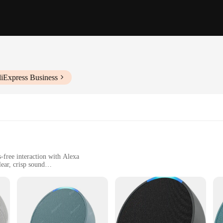
liExpress Business
-free interaction with Alexa
ear, crisp sound
lightweight for easy placement
nhancing the smart home experience