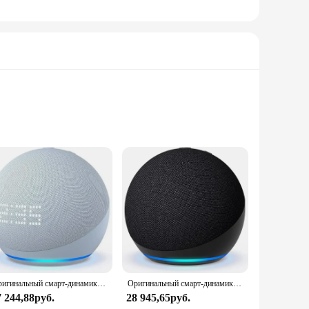
effortlessly responds to your commands, allowing you to
ho Dot is your reliable assistant, ensuring that your home
ition to any room, while the fabric-wrapped exterior adds a
Оригинальный смарт-динамик Alexa Echo Dot 5-го 4-го поколения с Alexa, доступен для продажи с полными аксессуарами по отличной цене
Оригинальный смарт-динамик Alexa Echo Dot 5-го 4-го поколения с Alexa, доступен для продажи с полными аксессуарами по отличной цене
g decor. The Echo Dot's portability allows you to move it from
7 244,88руб.
28 945,65руб.