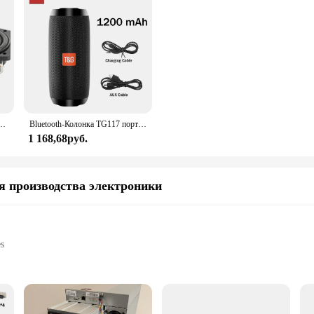
Вт Портативный Аудио 1,5 дюйма сабвуфер DIY BT громкоговоритель Bluetooth домашний кинотеатр
Bluetooth-Колонка TG117 портативная Водонепроницаемая с поддержкой TF-радио
1 168,68руб.
я производства электроники
es
mart home integration
lby processing
able