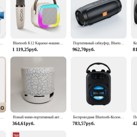
проводной Bluetooth-динамик Портативный маленький стальной пистолет Металлический тяжелый сабвуфер Открытый мини Bluetooth Маленький динамик
Bluetooth K12 Караоке-машина Портативная акустическая система 5,3 PA с 1-2 беспроводными микрофонами Домашний семейный пение Детские подарки
Портативный сабвуфер, Bluetooth-колонки, уличный стерео объемный водонепроницаемый громкоговоритель, беспроводной звуковой бокс с поддержкой FM-радио, TF-карты
1 119,25руб.
962,70руб.
8
Портативный беспроводной Bluetooth-Динамик Lenovo K3pro, стерео объемный металлический водонепроницаемый переносной оригинальный
Новый мини-портативный автомобильный аудио A9 Dazzling Crack светодиодный беспроводной Bluetooth 4.1 сабвуфер динамик TF карта
Беспроводная Bluetooth-Колонка для караоке, двойные динамики, 500 мАч
364,61руб.
783,57руб.
4