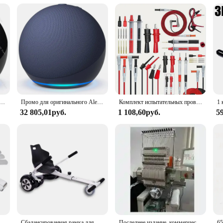
le entertainment device. With access to a wide range of music services, you can s
s means that you can control your lights, thermostats, and more, all from the 
e, the Echo Dot is your go-to assistant, ready to serve at a moment's notice.
намик Alexa Echo Dot 5-го 4-го поколения с Alexa, доступен для продажи с полными аксессуарами по отличной цене
Промо для оригинального Alexa Echo Dot 5-го поколения, умный динамик Echo Dot (5-го поколения), дисплей времени часов Echo Dot5
Комплект испытательных проводов P1308B, штекер типа банан 4 мм, сменный кабель для мультиметра, щуп, тестовый провод, зажим типа крокодил, 18 шт.
32 805,01руб.
1 108,60руб.
5
латунным зазором, измерительный инструмент, диапазон 0,04 мм, 0,88 мм, клапан, измерение мотоцикла
Сбалансированная рамка для ховерка для детей, самобалансирующийся ховерборд, регулируемые аксессуары, однополюсный
Последнее издание, коммерческая вышивка, 15 игл, машина с одной головкой PR10500X для продажи с 36 месячной гарантией ETBC для продажи