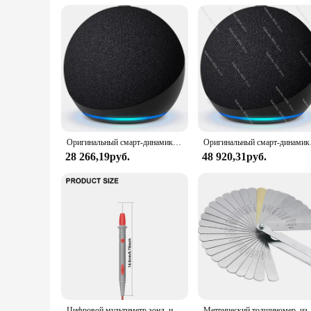
**Versatile Entertainment and Control**
The Echo Dot is not just a smart home hub; it's also a versati
The Echo Dot's compatibility with various smart home device
mood for a dinner party or just want to adjust the temperatur
Оригинальный смарт-динамик Alexa Echo Dot 5-го 4-го поколения с Alexa, доступен для продажи с полными аксессуарами по отличной цене
Оригинальный смарт-ди
28 266,19руб.
48 920,31руб.
Цифровой мультиметр зонд, измерительные Выводы 1000 в 10 А, стандартный наконечник, мультиметр, тестер, зонд, провод, ручка, кабель
Метрический толщиномер, измеритель толщины, 32 лезвия, набор Tappet с 