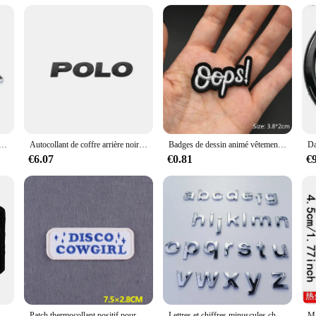
ve. They serve as a subtle nod to your love for the brand, making your kitchen a
t can enjoy the luxury of the Mercedes brand in their everyday life. With sets a
oiture en accent d'abeille chromé 3D ABS, logo noir, accessoires de voiture, S3, S4, S5, Dock S7, S8, Audi S 3, 4, 5, 6, 7, 8
Autocollant de coffre arrière noir argenté chromé 3D ABS POLO, autocollant de style de voiture, insigne de garde-boue latéral de carrosserie, étiquette d'emblème de lettres, décalcomanie de logo
Badges de dessin animé vêtements broderie Patch appliqué bricolage couture patchs de repassage décoratifs pour T-Shirt rayures vêtements autocollants
€6.07
€0.81
€
s, Citations Amusantes, à Repasser sur Vêtements, Danemark ges à Coudre, à Faire Soi-Même
Patch thermocollant positif pour vêtements, badges de slogan de bricolage, décor de vêtements, rayures brodées sur sac à dos
Lettres et chiffres minuscules chromés 3D auto-adhésifs, bricolage de votre nom, panneaux de moto, badge de logo automatique, décalcomanie, pièces de voiture, décoration