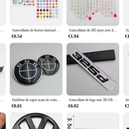
 tool for organizing your daily activities. The standard calendar size makes it ea
're a busy professional or a student, this calendar will keep you on schedule 
e à rebours de Noël, étiquette de calendrier, ornement de Noël, scrapbooking, autocollant de papeterie, boîte-cadeau, autocollant d'emballage, 24 chiffres
Autocollants de licence mensuel pour scrapbooking, autocollants d'onglets hebdomadaires, autocollants rigourde calendrier mural de bureau, fournitures de bureau, cahiers et agenda, 2 feuilles
Autocollants de 365 jours avec date pour bijou, stickers pour journal, agenda, licence, calendrier, année complète 2024, cahier, étudiant, décoration, papeterie
stand the rigors of daily use. It's resistant to wear and tear, ensuring that the
€0.54
€1.94
€
r's weather-resistant properties ensure that it remains a reliable tool for organi
ercedes memorabilia that car enthusiasts and Mercedes owners will cherish. It's a
e luxury and performance of Mercedes vehicles. With its wholesale availability a
cedes elegance to their stationery.
Autocollant d'emblème de calandre de voiture, insigne 3D ABS, logo jaune bleu noir, accessoires Audi S3 S4 S5 Dock S7 S8 S5
Emblème de capot avant de voiture BMW, logo de capot ABS, insigne de couverture de coffre, accessoires BMW E39, E46, E30, E36, G20, E87, E60, E90, 74mm, 82mm, 2 pièces
Autocollant de logo noir 3D ABS, autocollants de lettres d'emblème, insigne de coffre de voiture, 318d, SION d, 325d, 330d, 335d, 320d
€8.01
€6.02
€