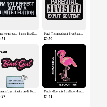
Je ne le suis pas.... Patchs Brodés pour T-shirt, Taille 4.9x10cm, Bricolage, Fer sur Rayures Appliques Vêtements Autocollants Vêtements Coudre sur Danemark ges
Patch Thermoadhésif Brodé avec Lettres Noires, Citations Amusantes, à Repasser sur Vêtements, Danemark ges à Coudre, à Faire Soi-Même
0.71
€0.50
Danemark ge militaire brodé Bad Girl, crochet et boucle, écusson brodé à coudre
Patchs décoratifs à paillettes d'animaux, flamant rose, cousus ou thermocollants, vêtements, chapeau, sac à dos, etc.
0.97
€4.41