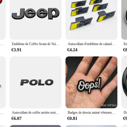
r; it's a statement piece that adds a touch of luxury to any office or hom
remains a staple in your decor for years to come. The Mercedes C250D emblem add
imepiece but also a versatile decorative element. Its sleek design makes it a p
p track of time. Whether you're a Mercedes enthusiast or simply appreciate the e
e d'emblème latéral de carrosserie, Honda SPOON SPORT Fit Accord Jazz, CRV Crosstour City, HRV Pilot, CRZ
Emblème de Coffre Avant de Voiture en Alliage, Autocollant pour Jeep Wrangler tj sbjl Grand TraffCommander Renegade Pages Compass Fosot
Autocollant d'emblème de calandre de voiture, insigne 3D ABS, logo jaune bleu noir, accessoires Audi S3 S4 S5 Dock S7 S8 S5
 The EMBLEME CALENDRE MERCEDES C250D is an excellent choice. It comes as a 
€3.91
€4.24
€
tion to your product line, offering a unique and desirable item for sale. Its com
oiture en accent d'abeille chromé 3D ABS, logo noir, accessoires de voiture, S3, S4, S5, Dock S7, S8, Audi S 3, 4, 5, 6, 7, 8
Autocollant de coffre arrière noir argenté chromé 3D ABS POLO, autocollant de style de voiture, insigne de garde-boue latéral de carrosserie, étiquette d'emblème de lettres, décalcomanie de logo
Badges de dessin animé vêtements broderie Patch appliqué bricolage couture patchs de repassage décoratifs pour T-Shirt rayures vêtements autocollants
€6.07
€0.81
€