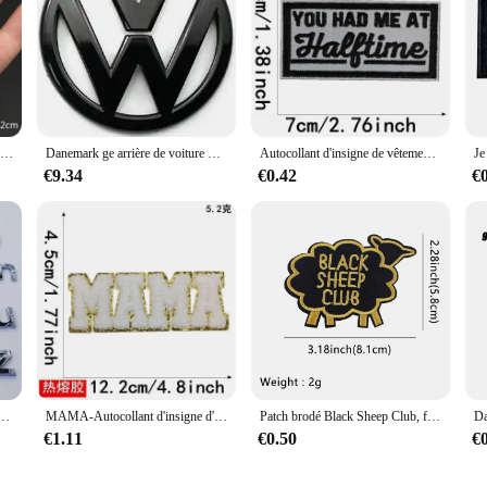
Badges de dessin animé vêtements broderie Patch appliqué bricolage couture patchs de repassage décoratifs pour T-Shirt rayures vêtements autocollants
Danemark ge arrière de voiture Volkswagen POLO, emblème, logo, VW 2010, 2011, 2012, 2013, 11cm
Autocollant d'insigne de vêtements d'emblème, autocollant de broderie brodé, patchs thermocollants, accessoires
€9.34
€0.42
€
auto-adhésifs, bricolage de votre nom, panneaux de moto, badge de logo automatique, décalcomanie, pièces de voiture, décoration
MAMA-Autocollant d'insigne d'emblème de vêtements, autocollant de broderie brodé, patchs thermocollants, accessoires vestisens
Patch brodé Black Sheep Club, fer sur patchs pour vêtements, patchs thermoadhésifs sur vêtements, badges à coudre bricolage, citations drôles
€1.11
€0.50
€