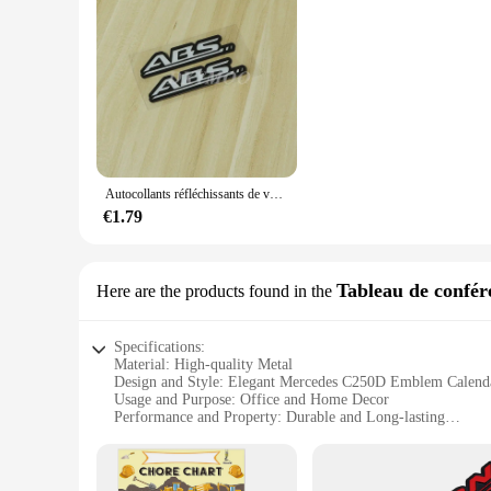
Autocollants réfléchissants de voiture, pour Suspension de garde-boue de moto, autocollants de frein ABS, décoration graphique
€1.79
Tableau de confér
Here are the products found in the
Specifications:
Material: High-quality Metal
Design and Style: Elegant Mercedes C250D Emblem Calend
Usage and Purpose: Office and Home Decor
Performance and Property: Durable and Long-lasting
Shape or Size: Compact Tableau de conférence
Parts and Accessories: Comes as a Set
Features: