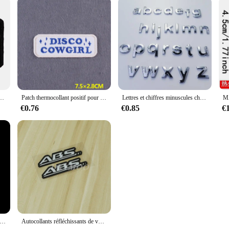
s, Citations Amusantes, à Repasser sur Vêtements, Danemark ges à Coudre, à Faire Soi-Même
Patch thermocollant positif pour vêtements, badges de slogan de bricolage, décor de vêtements, rayures brodées sur sac à dos
Lettres et chiffres minuscules chromés 3D auto-adhésifs, bricolage de votre nom, panneaux de moto, badge de logo automatique, décalcomanie, pièces de voiture, décoration
€0.76
€0.85
€
coratifs à paillettes d'animaux, flamant rose, cousus ou thermocollants, vêtements, chapeau, sac à dos, etc.
Autocollants réfléchissants de voiture, pour Suspension de garde-boue de moto, autocollants de frein ABS, décoration graphique