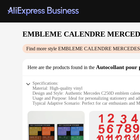
EMBLEME CALENDRE MERCEDE
Find more style
EMBLEME CALENDRE MERCEDES
Autocollant pour 
Here are the products found in the
Specifications:
Material: High-quality vinyl
Design and Style: Authentic Mercedes C250D emblem calen
Usage and Purpose: Ideal for personalizing stationery and ad
Typical Adaptive Scenario: Perfect for car enthusiasts and 
Shape or Size or Weight or Quantity: Standard calendar size,
Performance and Property: Durable and weather-resistant, en
Features:
**Elegant Design and Superior Quality**
The EMBLEME CALENDRE MERCEDES C250D Autocollant pour pape
Mercedes C250D emblem, making it a must-have for car enthu