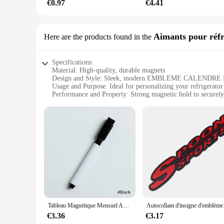
€0.97
€4.41
Aimants pour réfr
Here are the products found in the
Specifications:
Material: High-quality, durable magnets
Design and Style: Sleek, modern EMBLEME CALENDRE
Usage and Purpose: Ideal for personalizing your refrigerator
Performance and Property: Strong magnetic hold to securely
Quantity: Available in sets for a complete, cohesive look
Applicable Scenario: Perfect for Mercedes enthusiasts lookin
Features:
|Wholesale|
**Elegant and Functional Decor**
The EMBLEME CALENDRE MERCEDES C250D refrigerator magnet
C250D emblem, these magnets are the perfect blend of form a
Whether you're a Mercedes owner or simply appreciate the br
**Versatile and Durable**
Crafted from high-quality materials, these magnets are built t
Tableau Magnétique Mensuel A3 pour Licence et Calendrier, Effaçable à Sec, Blanc, Autocollant pour Réfrigérateur, Message, Menu
Autocollant d'insign
design complements any kitchen decor. The magnets are not ju
papers on your desk. Their versatility makes them a valuable
€3.36
€3.17