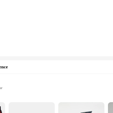
ence
ar