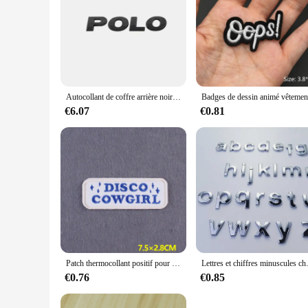
Autocollant de coffre arrière noir argenté chromé 3D ABS POLO, autocollant de style de voiture, insigne de garde-boue latéral de carrosserie, étiquette d'emblème de lettres, décalcomanie de logo
€6.07
€0.81
Patch thermocollant positif pour vêtements, badges de slogan de bricolage, décor de vêtements, rayures brodées sur sac à dos
Lettres et chiffres minuscules chromés 3D 
€0.76
€0.85