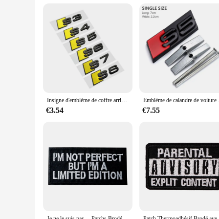
**Perfect for Mercedes Enthusiasts**
If you're a Mercedes aficionado, these magnets are a must-ha
for Mercedes owners or collectors, ensuring that the recipien
personal style or that of your loved ones.
Insigne d'emblème de coffre arrière de voiture noir, autocollant de logo 3D ABS, accessoire pour Audi S3, S4, S5, Dock S7, S8
Emblème de calandre de v
€3.54
€7.55
Je ne le suis pas.... Patchs Brodés pour T-shirt, Taille 4.9x10cm, Bricolage, Fer sur Rayures Appliques Vêtements Autocollants Vêtements Coudre sur Danemark ges
Patch Thermoadhésif Brodé avec Lettres Noire