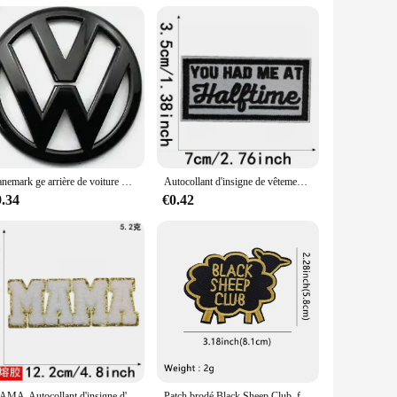
 reflection of your passion. They are also an excellent gift
vailable, you can create a cohesive look that aligns with your
Danemark ge arrière de voiture Volkswagen POLO, emblème, logo, VW 2010, 2011, 2012, 2013, 11cm
Autocollant d'insigne de vêtements d'emblème, autocollant de broderie brodé, patchs thermocollants, accessoires
9.34
€0.42
MAMA-Autocollant d'insigne d'emblème de vêtements, autocollant de broderie brodé, patchs thermocollants, accessoires vestisens
Patch brodé Black Sheep Club, fer sur patchs pour vêtements, patchs thermoadhésifs sur vêtements, badges à coudre bricolage, citations drôles