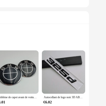
d sophistication. Designed to mimic the iconic Mercedes
s in place while adding a touch of luxury to your kitchen.
being attached to your refrigerator door, while their sleek
Emblème de capot avant de voiture BMW, logo de capot ABS, insigne de couverture de coffre, accessoires BMW E39, E46, E30, E36, G20, E87, E60, E90, 74mm, 82mm, 2 pièces
Autocollant de logo noir 3D ABS, autocollants de lettres d'emblème, insigne de coffre de voiture, 318d, SION d, 325d, 330d, 335d, 320d
ng cabinets, whiteboards, or even as a unique way to hold
8.01
€6.02