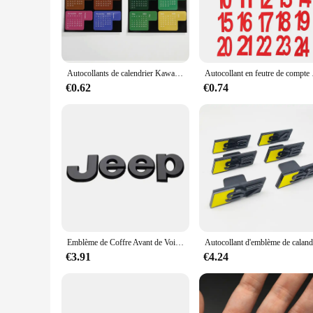
your stationery stands out with a touch of elegance.
**Versatile and Functional**
This calendar is not just a decorative piece; it's a practical
keep track of important dates and appointments. Whether you
Autocollants de calendrier Kawaii, étiquettes d'index de licence de journal, signets pour ordinateur portable, étiquette d'agenda, bureau d'acquisition, 2025, 2026
Autocollant en feutre de compt
**Durable and Weather-Resistant**
Crafted from durable vinyl, this calendar is designed to with
€0.62
€0.74
year. Whether you're using it indoors or outdoors, the calenda
**A Must-Have for Mercedes Enthusiasts**
This calendar is not just a functional tool; it's a piece of M
items and makes a thoughtful gift for those who appreciate th
used by individuals or vendors looking to add a touch of Mer
Emblème de Coffre Avant de Voiture en Alliage, Autocollant pour Jeep Wrangler tj sbjl Grand TraffCommander Renegade Pages Compass Fosot
€3.91
€4.24