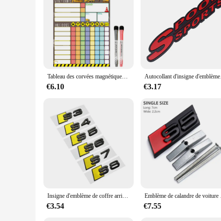
**Elegant Design and Durability**
The EMBLEME CALENDRE MERCEDES C250D is not just a calenda
is designed to withstand the test of time, ensuring that it 
those who appreciate the finer things in life.
**Versatile Decor for Any Space**
This compact tableau de conférence is not only a functional t
aesthetics of the space while providing a practical way to kee
Tableau des corvées magnétiques pour enfants, calendrier visuel hebdomadaire, graphiques de comportement effaçables à sec avec 2 marqueurs, calendrier de réfrigérateur
Autocollant d'insign
**Ideal for Gifting and Wholesale**
Looking for a thoughtful gift for a colleague or friend?
€6.10
€3.17
For vendors and suppliers, this calendar is an excellent addi
those looking to add a touch of luxury to their decor.
Insigne d'emblème de coffre arrière de voiture noir, autocollant de logo 3D ABS, accessoire pour Audi S3, S4, S5, Dock S7, S8
Emblème de calandre de v
€3.54
€7.55