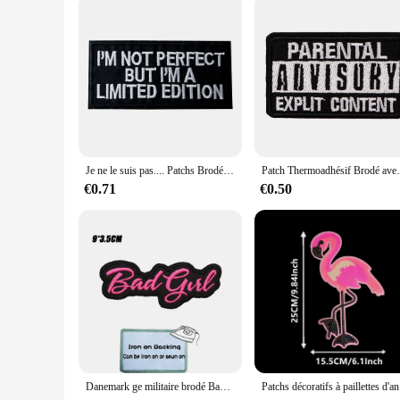
Je ne le suis pas.... Patchs Brodés pour T-shirt, Taille 4.9x10cm, Bricolage, Fer sur Rayures Appliques Vêtements Autocollants Vêtements Coudre sur Danemark ges
Patch Thermoadhésif Brodé avec Lettres Noire
€0.71
€0.50
Danemark ge militaire brodé Bad Girl, crochet et boucle, écusson brodé à coudre
Patchs dé