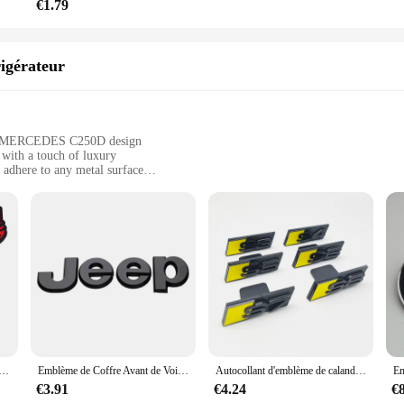
€1.79
igérateur
 MERCEDES C250D design
 with a touch of luxury
 adhere to any metal surface
g to showcase their passion in their kitchen
s are not just any ordinary accessories; they are a statement of style an
nd function. They serve as a practical way to keep notes, reminders, and photo
and's aesthetic, these magnets are an excellent addition to your home.
o last. Their robust construction ensures they can withstand the daily rigors of 
e d'emblème latéral de carrosserie, Honda SPOON SPORT Fit Accord Jazz, CRV Crosstour City, HRV Pilot, CRZ
Emblème de Coffre Avant de Voiture en Alliage, Autocollant pour Jeep Wrangler tj sbjl Grand TraffCommander Renegade Pages Compass Fosot
Autocollant d'emblème de calandre de voiture, insigne 3D ABS, logo jaune bleu noir, accessoires Audi S3 S4 S5 Dock S7 S8 S5
st for refrigerators; they can also be used on other metal surfaces such as fili
 addition to any household or office space.
€3.91
€4.24
€