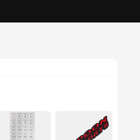
. This high-quality vinyl calendar features the iconic
uxurious aesthetic of the Mercedes brand, ensuring that