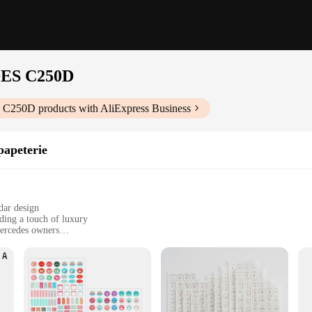
S C250D
 C250D
products with AliExpress Business
papeterie
dar design
ding a touch of luxury
Mercedes owners
 easy to apply
suring long-lasting use
terie is not just a calendar; it's a statement of style and sophistication
siasts and Mercedes owners. The design is meticulously crafted to mimic the l