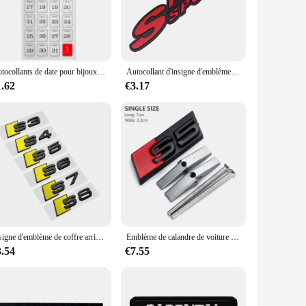
sy to integrate into your planner or notebook, allowing you to
while showcasing your love for the Mercedes brand.
Autocollants de date pour bijoux, étiquette de calendrier 365, papeterie, journal, agenda, licence, scrapbooking, 12 feuilles, 2025 jours
Autocollant d'insigne d'emblème latéral de carrosserie, Honda SPOON SPORT Fit Accord Jazz, CRV Crosstour City, HRV Pilot, CRZ
 Mercedes emblem remains vibrant and legible throughout the
1.62
€3.17
zing your life, no matter the conditions.
n excellent addition to any collection of Mercedes-related
nd ease of application, it's a versatile product that can be
Insigne d'emblème de coffre arrière de voiture noir, autocollant de logo 3D ABS, accessoire pour Audi S3, S4, S5, Dock S7, S8
Emblème de calandre de voiture en accent d'abeille chromé 3D ABS, logo noir, accessoires de voiture, S3, S4, S5, Dock S7, S8, Audi S 3, 4, 5, 6, 7, 8
3.54
€7.55