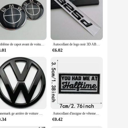
e setting. Crafted from high-quality metal, this calendar
s a touch of sophistication, making it an ideal accessory for
erfect addition to any desk or conference room, enhancing the
legance of this calendar, it is sure to impress.
Emblème de capot avant de voiture BMW, logo de capot ABS, insigne de couverture de coffre, accessoires BMW E39, E46, E30, E36, G20, E87, E60, E90, 74mm, 82mm, 2 pièces
Autocollant de logo noir 3D ABS, autocollants de lettres d'emblème, insigne de coffre de voiture, 318d, SION d, 325d, 330d, 335d, 320d
set, making it ready to be gifted right out of the box.
8.01
€6.02
pact size and elegant design make it a popular choice for
Danemark ge arrière de voiture Volkswagen POLO, emblème, logo, VW 2010, 2011, 2012, 2013, 11cm
Autocollant d'insigne de vêtements d'emblème, autocollant de broderie brodé, patchs thermocollants, accessoires
9.34
€0.42