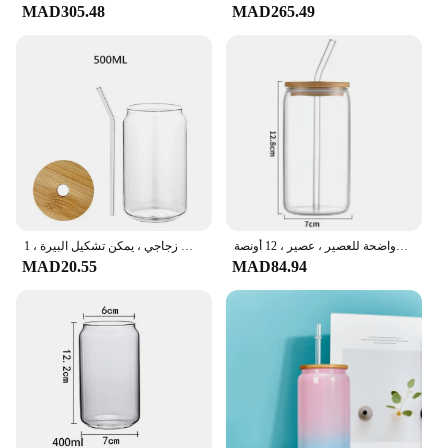
MAD305.48
MAD265.49
أكواب للشرب بأغطية من الخيزران وقش ، أكواب قهوة مثلجة طويلة وواضحة للعصير ، عصير ، 12 أونصة
أكواب قهوة شفافة مقاومة للحرارة ، كوب بهلوان مع غطاء من الخيزران وقش زجاجي ، يمكن تشكيل البيرة ، 1 * *
MAD20.55
MAD84.94