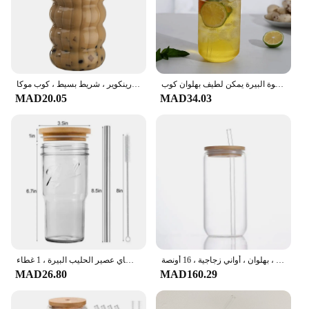
شرب أكواب مع الخيزران الأغطية و الزجاج القش 470/550 مللي أكواب الزجاج الشفاف مثلج أكواب القهوة البيرة يمكن لطيف بهلوان كوب
أكواب القهوة الزجاج الشفاف مع غطاء والقش ، جرة ميسون ، عصير ، كوب الحليب مع أغطية الخيزران ، درينكوير ، شريط بسيط ، كوب موكا
MAD20.05
MAD34.03
أكواب زجاجية بأغطية وقش ، فنجان قهوة مثلج ، أغطية خيزران ، أكواب شرب ، بهلوان ، أواني زجاجية ، 16 أونصة
أكواب الشرب مع الخيزران والقش ، كوب زجاجي شفاف قابل لإعادة الاستخدام للقهوة المثلجة ، فقاعات الشاي عصير الحليب البيرة ، 1 غطاء
MAD26.80
MAD160.29