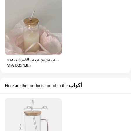
أكواب زجاجية بعقدة فراشية لطيفة بغطاء وقش من الخيزران ، مثلجة ، قهوة ساخنة ، زجاج عصير ، كوب بهلوان ، من من من من من من من من من الخيزران ، هدية
MAD254.05
أكواب
Here are the products found in the