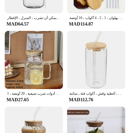
أكواب الشرب مع أغطية الخيزران ومجموعة القش الزجاجي ، أكواب زجاجية على شكل علب ، بيرة ، قهوة مثلجة ، بهلوان ، 1 ، 2 ، 4 أكواب ، 16 أونصة
كوب زجاجي مع غطاء من الخيزران ، كولا كوب ماء للشراب البارد ، القهوة ، الحليب ، العصير ، القش ، البيرة ، يمكن أن تشرب ، المنزل ، الإفطار ، C Up ، 300 مللي ، 550 مللي
MAD64.57
MAD114.87
كوب قهوة مثلج بغطاء من الخيزران ، نظارات شرب ، كوب شفاف ، أغطية وقش ، أكواب فئة ، سائبة
برطمان ماسون أكواب زجاجية بأغطية من الخيزران وقش ، كوب قهوة مثلج ، هدايا أدوات شرب صيفية ، 20 أونصة ، 1
MAD27.65
MAD112.76