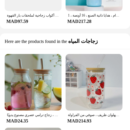
برطمان زجاجي لامع بغطاء خيزران ، بهلوان ، كوب بيرة ، زجاج شرب على شكل علبة ، قش قابل لإعادة الاستخدام ، هدايا ذاتية الصنع ، 16 أونصة ، 1 * *
أكواب زجاجية مع أغطية من الخيزران وقش شرب أكواب كوب قهوة مثلج ، يمكن البيرة على شكل أكواب زجاجية لملحقات بار القهوة
MAD97.59
MAD217.28
زجاجات المياه
Here are the products found in the
كوب زجاجي كاواي مع غطاء خيزران وقش ، أكواب قهوة ساخنة مثلجة ، هدية بهلوان ظريف ، صوفي من الفراولة
غطاء خيزران ، أنيق متعدد الاستخدامات ، ماصات متينة قابلة لإعادة الاستخدام ، هدية أواني شرب ، زجاج ترامي عصري مصنوع يدويًا
MAD24.35
MAD214.93