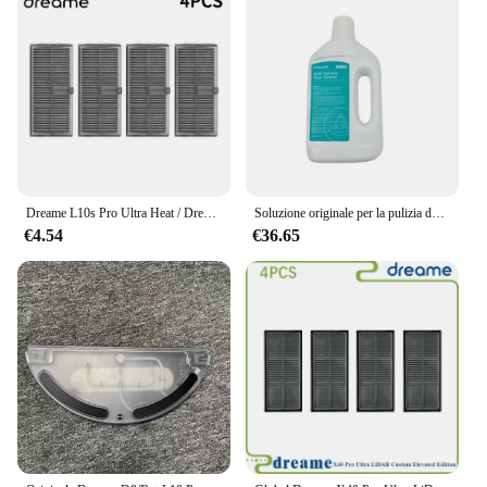
Dreame L10s Pro Ultra Heat / Dreame Bot X30 Ultra / X30 Pro / S10 Pro Ultra Parti Rullo Spazzola Laterale Filtro Mop Sacchetto per la Polvere Scatola
Soluzione originale per la pulizia dei pavimenti per Dreame X40 Ultra X30 Ultra Parti per aspirapolvere Detergente Liquido per la pulizia Lavapavimenti Antibatterico
€4.54
€36.65