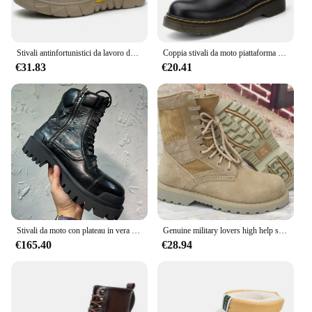
Stivali antinfortunistici da lavoro da uomo in vera pelle di nuova moda Scarpe da saldatura antiscivolo antiscottatura Scarpe protettive in pelle scamosciata di mucca Calzature
Coppia stivali da moto piattaforma antiscivolo comoda moda resistente all'usura alta altezza primavera e autunno spinta principale
€31.83
€20.41
Stivali da moto con plateau in vera pelle con lavaggio retrò fatti a mano
Genuine military lovers high help stivali maschili strato di testa in pelle desert work stivali in pelle autunno e inverno
€165.40
€28.94