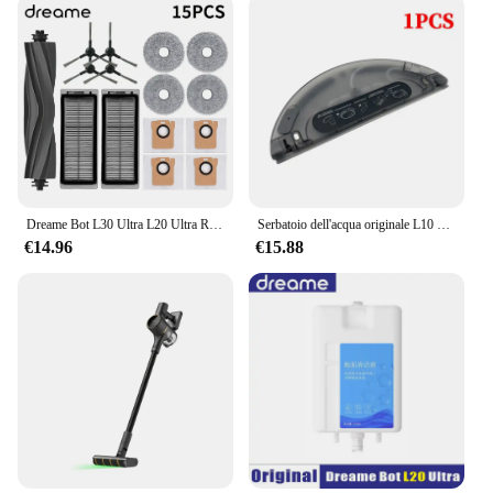
Dreame Bot L30 Ultra L20 Ultra Robot Aspirapolvere Pezzi di ricambio Materiali di consumo Spazzola laterale principale Filtro Hepa Mop Panno Sacchetto per la polvere Accessori
Serbatoio dell'acqua originale L10 Pro per Dreame D9 Pro D9 Plus D9 Max Finder RLS3 aspirapolvere pulizia Mop accessori di ricambio
€14.96
€15.88