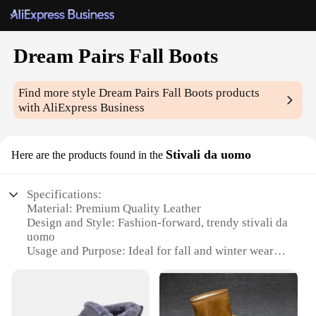
Dream Pairs Fall Boots
Find more style
Dream Pairs Fall Boots
products
with AliExpress Business
Stivali da uomo
Here are the products found in the
Specifications:
Material: Premium Quality Leather
Design and Style: Fashion-forward, trendy stivali da
uomo
Usage and Purpose: Ideal for fall and winter wear
Performance and Property: Durable, water-resistant
construction
Shape or Size or Weight or Quantity: Available in
multiple sizes and styles