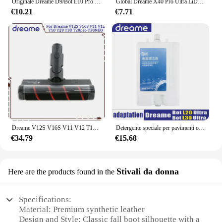
Originale Dreame D9/Bot L10 Pro serbatoio dell'acqua Robot aspirapolvere pezzi di ricambio ricambio serbatoio dell'acqua accessori straccio
Global Dreame X40 Pro Ultra LiDAR Custom Elevated Edition, parti per aspirapolvere S30 Pro UItra; spazzola laterale principale a rullo, sacchetto per la polvere
€10.21
€7.71
Dreame V12S V16S V11 V12 T10 T20 T30 T20pro T30NEO Aspirapolvere portatile senza fili Elettrico Morbido velluto Spazzola per pavimenti Testa Nero
Detergente speciale per pavimenti originale Dreame L20 ultra L10 Prime X10 X10plus X20 X20plus 450ml
€34.79
€15.68
Stivali da donna
Here are the products found in the
Specifications:
Material: Premium synthetic leather
Design and Style: Classic fall boot silhouette with a