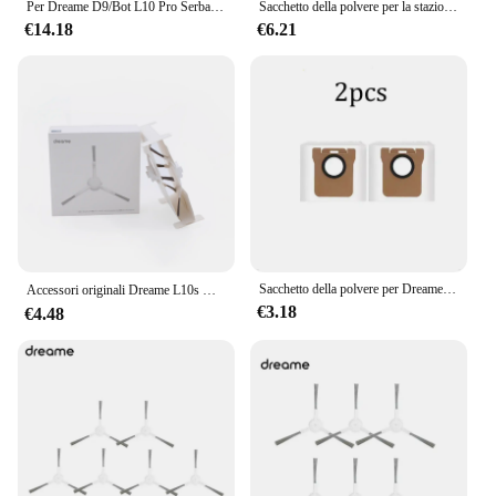
Per Dreame D9/Bot L10 Pro Serbatoio dell'acqua Robot Aspirapolvere Pezzi di ricambio di ricambio Panno lavabile Mop Serbatoio dell'acqua Straccio Accessori
Sacchetto della polvere per la stazione Dreame Z10/accessori per pezzi di ricambio di ricambio della stazione combinata H30
€14.18
€6.21
Sacchetto della polvere per Dreame L20 Ultra L10s Ultra S10 S10 Pro parti dell'aspirapolvere per XIAOMl Mijia Omni 1S B101CN Robot X10 + accessori
Accessori originali Dreame L10s Ultra, accessori L10 ultra, spazzola a rullo, filtro, sacchetto per la polvere, panno per scopa, spazzola laterale【Opzionale】
€3.18
€4.48