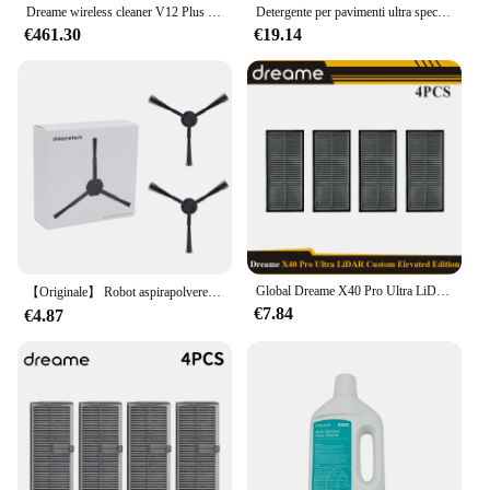
Dreame wireless cleaner V12 Plus rilevatore laser/2024 ultima certificazione/KC/dreame ufficiale come supporto
Detergente per pavimenti ultra speciale originale Dreame L20 ultra L30 450ml
€461.30
€19.14
Global Dreame X40 Pro Ultra LiDAR Custom Elevated Edition, parti per aspirapolvere S30 Pro UItra; spazzola laterale principale a rullo, sacchetto per la polvere
【Originale】 Robot aspirapolvere Dreame L20 Ultra opzionale, spazzola a rullo, filtro, sacchetto per la polvere, panno per scopa, accessori per spazzole laterali
€7.84
€4.87