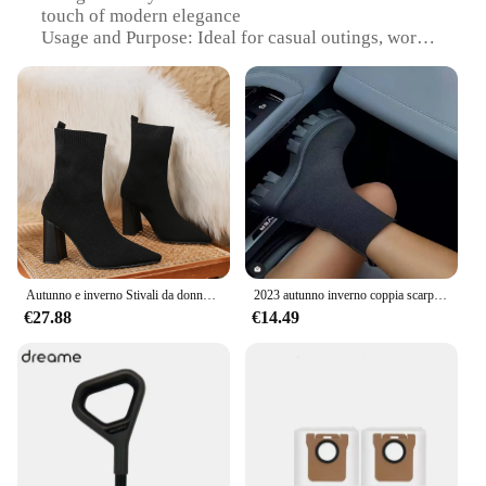
touch of modern elegance
Usage and Purpose: Ideal for casual outings, work,
or even a night out
Typical Adaptive Scenario: Perfect for cooler
weather, pairing seamlessly with jeans, skirts, or
dresses
Shape or Size or Weight or Quantity: True to size,
offering a comfortable fit with a manageable weight
Performance and Property: Durable construction
with a non-slip sole for added stability
Features:
|Wholesale|Vendors|
Autunno e inverno Stivali da donna con tacco largo e punta a punta Stivali con tacco alto Stivaletti alla moda sexy
2023 autunno inverno coppia scarpe donna suola spessa Casual grandi dimensioni rosso lavorato a maglia stivaletti moda donna taglia 36-41
€27.88
€14.49
**Elegant Craftsmanship and Comfort**
Crafted with meticulous attention to detail, the
Dream Pairs Fall Boots embody a harmonious blend
of style and comfort. The boots' premium synthetic
leather exterior not only exudes a luxurious feel but
also promises durability and easy maintenance. The
classic fall boot silhouette is reimagined with a
modern twist, ensuring that these boots are as