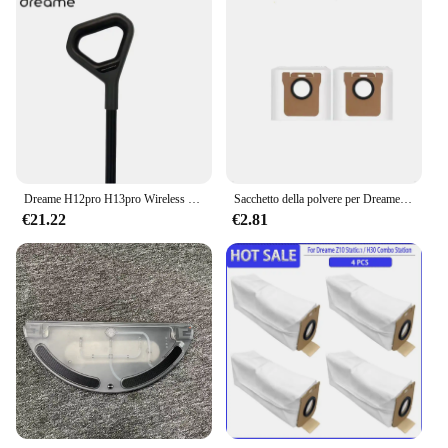
Dreame H12pro H13pro Wireless Dry Wet Intelligent Vertical aspirapolvere accessori tubo di biella in metallo
Sacchetto della polvere per Dreame L20 Ultra L10s Ultra S10 S10 Pro parti dell'aspirapolvere per XIAOMl Mijia Omni 1S B101CN Robot X10 + accessori
€21.22
€2.81