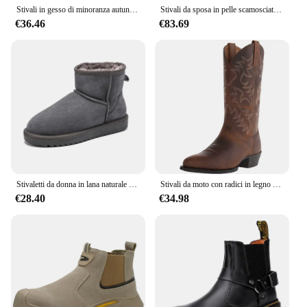
Stivali in gesso di minoranza autunno e inverno per il tempo libero Vulcanizzati alti e al polpaccio Scarpe da esterno antiscivolo resistenti all'usura Scarpe da uomo
Stivali da sposa in pelle scamosciata fatti a mano di alta qualità di design classico Harris lavello delicato abito da sposa con punta a spillo Botas
€36.46
€83.69
Stivaletti da donna in lana naturale Nuovo stile di stivale da neve Stivali corti invernali in pelle di pecora Scarpe basse calde alla caviglia foderate in pelliccia
Stivali da moto con radici in legno ricamati comodi con tacchi alti primaverili e autunnali Stivali da cowboy occidentali alti alla moda
€28.40
€34.98