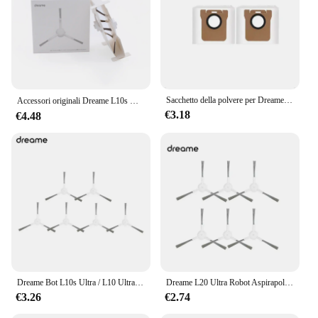
makes them easy to wear for extended periods,
while the robust materials promise longevity. With
their versatile appeal and practical design, these
boots are a must-have for any fashion-forward
individual looking to elevate their footwear game.
Sacchetto della polvere per Dreame L20 Ultra L10s Ultra S10 S10 Pro parti dell'aspirapolvere per XIAOMl Mijia Omni 1S B101CN Robot X10 + accessori
Accessori originali Dreame L10s Ultra, accessori L10 ultra, spazzola a rullo, filtro, sacchetto per la polvere, panno per scopa, spazzola laterale【Opzionale】
€3.18
€4.48
Dreame Bot L10s Ultra / L10 Ultra Robot Aspirapolvere Accessori Mop Sacchetto per la polvere Spazzola principale Spazzola laterale Sostituzione del filtro Hepa
Dreame L20 Ultra Robot Aspirapolvere Pezzi di ricambio Dreame L30 Ultra Gomma Spazzole laterali principali Panni per mocio Filtri HEPA Accessori per sacchetti per la polvere
€3.26
€2.74