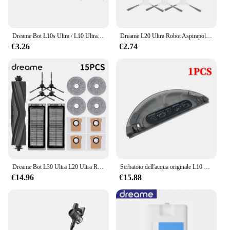
Dreame Bot L10s Ultra / L10 Ultra Robot Aspirapolvere Accessori Mop Sacchetto per la polvere Spazzola principale Spazzola laterale Sostituzione del filtro Hepa
Dreame L20 Ultra Robot Aspirapolvere Pezzi di ricambio Dreame L30 Ultra Gomma Spazzole laterali principali Panni per mocio Filtri HEPA Accessori per sacchetti per la polvere
€3.26
€2.74
Dreame Bot L30 Ultra L20 Ultra Robot Aspirapolvere Pezzi di ricambio Materiali di consumo Spazzola laterale principale Filtro Hepa Mop Panno Sacchetto per la polvere Accessori
Serbatoio dell'acqua originale L10 Pro per Dreame D9 Pro D9 Plus D9 Max Finder RLS3 aspirapolvere pulizia Mop accessori di ricambio
€14.96
€15.88