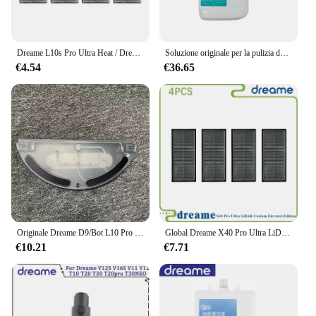
Dreame L10s Pro Ultra Heat / Dreame Bot X30 Ultra / X30 Pro / S10 Pro Ultra Parti Rullo Spazzola Laterale Filtro Mop Sacchetto per la Polvere Scatola
Soluzione originale per la pulizia dei pavimenti per Dreame X40 Ultra X30 Ultra Parti per aspirapolvere Detergente Liquido per la pulizia Lavapavimenti Antibatterico
€4.54
€36.65
Originale Dreame D9/Bot L10 Pro serbatoio dell'acqua Robot aspirapolvere pezzi di ricambio ricambio serbatoio dell'acqua accessori straccio
Global Dreame X40 Pro Ultra LiDAR Custom Elevated Edition, parti per aspirapolvere S30 Pro UItra; spazzola laterale principale a rullo, sacchetto per la polvere
€10.21
€7.71