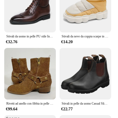
Stivali da uomo in pelle PU stile Inghilterra Stivali da lavoro alti vintage in pelle Stivali Chelsea da uomo Stivali da moto con cinturino
Stivali da neve da coppia scarpe in cotone caldo peluche inverno suola spessa uomo e donna antiscivolo comfort outdoor low top stivali casual
€32.76
€14.20
Rivetti ad anello con fibbia in pelle scamosciata con punta a punta Pionted stivali in Denim delicato
Stivali in pelle da uomo Casual Slip On stivali da Oxfords formali stivali da coppia Vintage
€99.64
€22.77