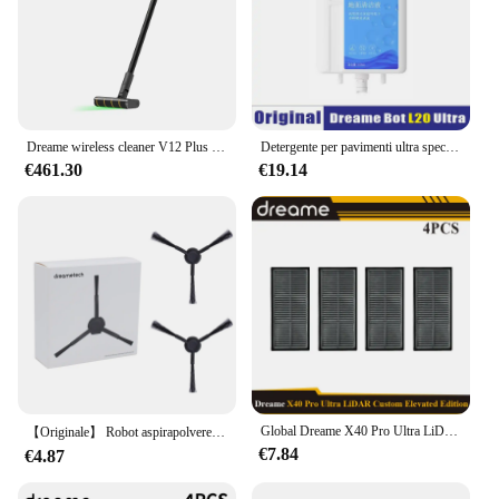
Dreame wireless cleaner V12 Plus rilevatore laser/2024 ultima certificazione/KC/dreame ufficiale come supporto
Detergente per pavimenti ultra speciale originale Dreame L20 ultra L30 450ml
€461.30
€19.14
Global Dreame X40 Pro Ultra LiDAR Custom Elevated Edition, parti per aspirapolvere S30 Pro UItra; spazzola laterale principale a rullo, sacchetto per la polvere
【Originale】 Robot aspirapolvere Dreame L20 Ultra opzionale, spazzola a rullo, filtro, sacchetto per la polvere, panno per scopa, accessori per spazzole laterali
€7.84
€4.87