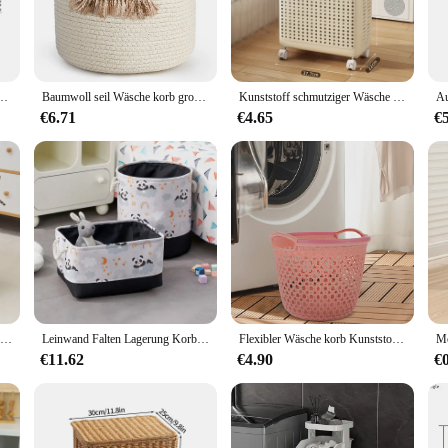
t fashionable piece to your home, this hamper is the perfect choice.
eeds. Its generous size allows you to store a significant amount of laundry, ma
le compartments offer a clear separation between clean and dirty clothes, ensu
ep their laundry sorted, making the laundry process more manageable and efficie
ufbewahrungskörbe aus Korbgeflecht mit Deckel, Wäsche-Weidenkorb, Raumaufbewahrungskorb, Heimdekoration
Baumwoll seil Wäsche korb großer Baumwoll seil Wäsche korb gewebter Korb mit Griffen gewebter Korb für Decken Kissen Handtücher
Kunststoff schmutziger Wäsche korb mit Rad faltbar Haushalt schmutzige Kleidung Aufbewahrung skorb große Kapazität Bad Wäsche korb
€6.71
€4.65
€
ition to your home but also a smart investment for vendors and wholesalers. It
nstruction and stylish appearance ensure that it remains a popular choice for th
ct is sure to be a hit with your customers, offering both practicality and style.
AOLIVIYA Offizieller Aufbewahrungskorb für Kleidung, Wäschekorb, Rattan, gewebt, großer Stoffkorb mit Deckel, gewebt, für den Haushalt
Leinwand Falten Lagerung Korb Cartoon Print Lagerung Stoff Kleiderschrank Schlafzimmer Schlafsaal Schrank Spielzeug Wäsche Korb Hause Lagerung
Flexibler Wäsche korb Kunststoff korb schmutziger Wäsche korb Spielzeug behälter tragbarer runder Behälter Tragegriffe Kleidung Schlafzimmer
€11.62
€4.90
€