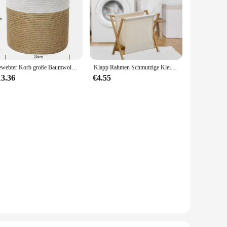
Gewebter Korb große Baumwolle Wäsche korb Spielzeug schmutzige Kleidung Weben Home Organisation und Lagerung mit Griff große Behaglichkeit
Klapp Rahmen Schmutzige Kleidung Korb Halten Schmutzig Wäsche Ordentlich Weg Gespeichert Einfach Tragen Langlebig Familie Wesentliche Open Top Design
13.36
€4.55