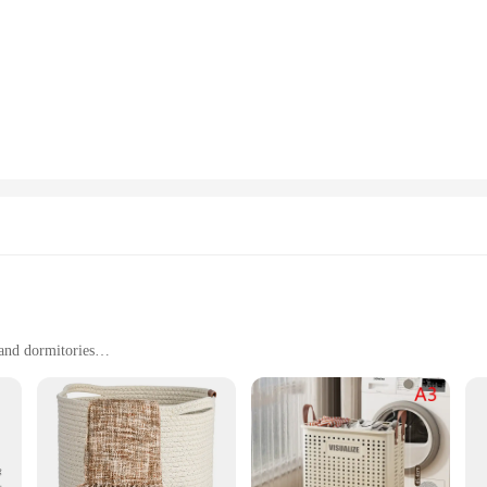
o frequently do laundry. The beige color adds a touch of elegance to any room,
s the rigors of daily use, making it a reliable choice for long-term organization
rsatile addition to your home. The double design allows for sorting laundry into
sturdy structure makes it easy to move around, and the large opening makes it 
ganize a guest room, this hamper is an indispensable tool for keeping your spac
y laundry hampers, this product is an excellent choice. The double laundry hampe
le design and large capacity make it a popular choice for homeowners and busines
ition to any inventory.
and dormitories
ficant amount of laundry
ouch for easy handling
on; it's a statement piece that adds a touch of elegance to any room. The class
le linen fabric ensures that the hamper is not only stylish but also resilient, c