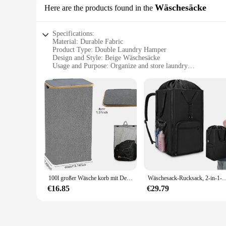
Wäschesäcke
Here are the products found in the
Specifications:
Material: Durable Fabric
Product Type: Double Laundry Hamper
Design and Style: Beige Wäschesäcke
Usage and Purpose: Organize and store laundry
Shape and Size: Spacious and compact
Performance and Property: Easy to clean and maintain
Features:
**Efficient Organization for Your Home**
The Double Laundry Hamper Beige is an essential addition to 
also brings a touch of elegance to your space with its beige 
Whether you're a busy family or a single individual, this ham
**Versatile and Convenient Storage Solution**
The versatility of the Double Laundry Hamper Beige makes it 
family member's laundry, this set caters to all your needs. 
material is not only easy to clean but also resistant to wear
100l großer Wäsche korb mit Deckel, Wäsche korb mit Deckel und abnehmbarer Beutel hohe Wäsche freistehender zusammen klappbarer Wäsche korb
Wäschesack-Rucksack, 2-in-1-Wäschekorb in Übergrö
**Designed for Ease and Efficiency**
€16.85
€29.79
With the Double Laundry Hamper Beige, you can say goodbye t
convenience without compromising on style. The double compa
touch of warmth to any room, making it a seamless addition to
wholesale, vendors, and suppliers looking to offer a quality 