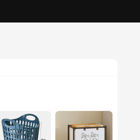
laundry. Crafted from durable cotton canvas, this hamper is