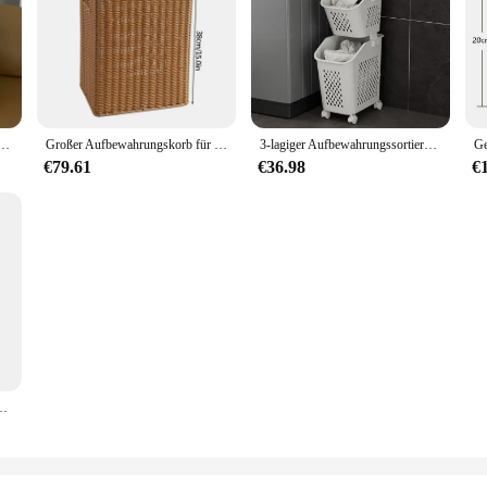
ewahrung skorb wasch bar Organizer Reiß verschluss Deckel Tasche faltbar Raum Schrank Regal Cartoon Wäsche korb
Großer Aufbewahrungskorb für Kleidung mit Deckel, handgefertigt, gewebt, Wäschekörbe, Wohnzimmer, Kleinigkeiten, Spielzeug, Behälter aus Kunststoff
3-lagiger Aufbewahrungssortierer für schmutzige Kleidung, Körbe, Universalräder, ausgehöhlter Haushaltsklassifizierungs-Wäschekorb, Heimbehälter
€79.61
€36.98
€
er Wäsche Korb Spielzeug Box Lagerung Box Startseite Organizer