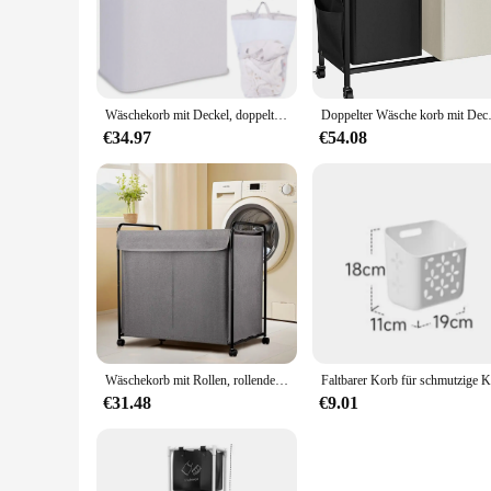
designed to withstand the rigors of daily use while maintaini
whites stay pristine and your colors remain vibrant. The ha
**Designed for Your Convenience**
The thoughtful design of this laundry hamper doesn't stop at
Wäschekorb mit Deckel, doppelte 2 abnehmbare Beutel, Abschnittenkorb, Bambusgriffe für Badezimmer, Schlafzimmer und Zimmer, 140 l Beige
Doppelter Wäsche korb mit Deckel r
not only facilitate easy transportation but also serve as a st
addition to your home for years to come.
€34.97
€54.08
**Versatile and Practical for Every Home**
Whether you're a busy family or a single individual, the Do
options make it an ideal choice for businesses looking to prov
household, ensuring that your laundry routine is as efficient 
Wäschekorb mit Rollen, rollender Wäschekorb, 39 Gallonen (150 l), Wäschekorb, Deckenaufbewahrung mit großem Fassungsvermögen,
€31.48
€9.01