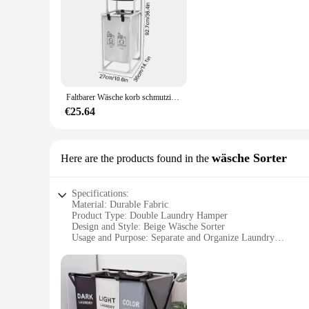
Faltbarer Wäsche korb schmutzige Kleidung behindern Wäsche kleidung sortier bare Korb ablage mit Regal Waschküche Veranstalter
€25.64
wäsche Sorter
Here are the products found in the
Specifications:
Material: Durable Fabric
Product Type: Double Laundry Hamper
Design and Style: Beige Wäsche Sorter
Usage and Purpose: Separate and Organize Laundry
Typical Adaptive Scenario: Home or Apartment
Shape and Size: Large Capacity for Efficient Storage
Features:
**Efficient Organization and Storage**
The Double Laundry Hamper Beige is a thoughtful addition to 