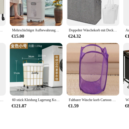
ng its classic beige aesthetic. The large double compartment design allows for t
ndy handles make it effortless to move the hamper from room to room, making i
 its functionality. The beige color adds a touch of elegance to any room, blendi
ollender Wäsche korb Organizer mit Rädern Eisen gemacht Wäsche sortierer mit oberem Regal schwarz beige
Mehrschichtiger Aufbewahrungskorb für Kleidung, Wäschekorb mit großer Kapazität, stanzfreier Korb für schmutzige Kleidung, Bodenkorb für schmutzige Kleidung
Doppelter Wäschekorb mit Deckel und abnehmbaren Wäschesäcken, großer zusammenklappbarer 2-Trennkorb für schmutzige Kleidung mit Griffen
ylish accent to the hamper's overall design. The ease of cleaning and maintenance
€15.00
€24.32
€
uble Laundry Hamper Beige is the perfect solution for keeping your laundry sort
ide their customers with high-quality, functional laundry accessories. This set i
and hassle-free as possible.
Faltbarer Korb für schmutzige Kleidung, großes Fassungsvermögen und tragender Aufbewahrungskorb für Kleidung, für Zuhause, Wandmontage, Badezimmer, Wäschekörbe
60 stück Kleidung Lagerung Korb Licht Luxus Ins Schmutzige Kleidung Korb mit Bad Scheibe Wäsche Korb Kleinigkeiten Organizer
Faltbarer Wäsche korb Cartoon Pop-up-Korb offenes Netz Wäsche schmutzige Sortier körbe Kinderspiel zeug Kleinigkeiten Home Aufbewahrung sbox Beutel
€121.87
€1.59
€