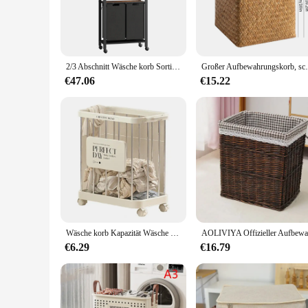
looking to keep your laundry sorted or to add a functional ye
**Versatile and Practical**
The Lagerungskorb is designed to cater to all your laundry n
for those who prefer to do laundry less frequently. The doub
feature is particularly beneficial for those who prefer to ke
2/3 Abschnitt Wäsche korb Sortierer mit Kleider stange und Holz regal 2/3 x 13gal Wäsche korb Organizer
Großer Aufbewahrungskorb, schmutziger Wäschekorb, A
**Ideal for Wholesale and Vendors**
€47.06
€15.22
This Double Laundry Hamper Beige is not only a practical add
choice for a wide range of customers. The hamper's sturdy co
accessories. Whether you're a retailer or a vendor, this produ
Wäsche korb Kapazität Wäsche korb Kapazität Wäsche korb mit Rädern für schmutzige Kleidung Spielzeug Lagerung robust
€6.29
€16.79