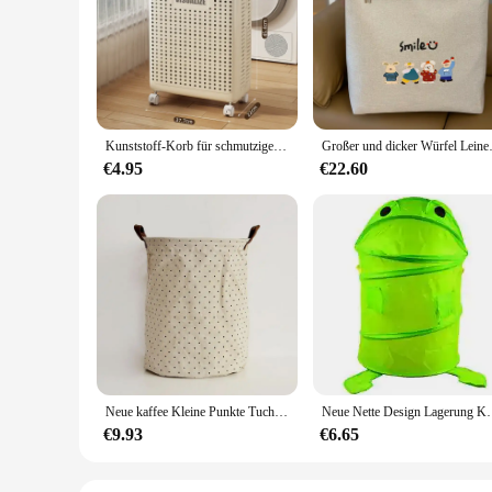
Kunststoff-Korb für schmutzige Kleidung mit Rad, faltbarer Aufbewahrungskorb für schmutzige Kleidung, Badezimmer-Wäschekorb mit großer Kapazität
Großer und dicker Würfel Leinen Aufb
€4.95
€22.60
Neue kaffee Kleine Punkte Tuch Wäschekorb Kleidung Ablagekörbe Hause kleidung barrel Taschen kinder spielzeug speicherorganisator korb
Neue Nette Design Lagerung Korb Klapp Zylind
€9.93
€6.65