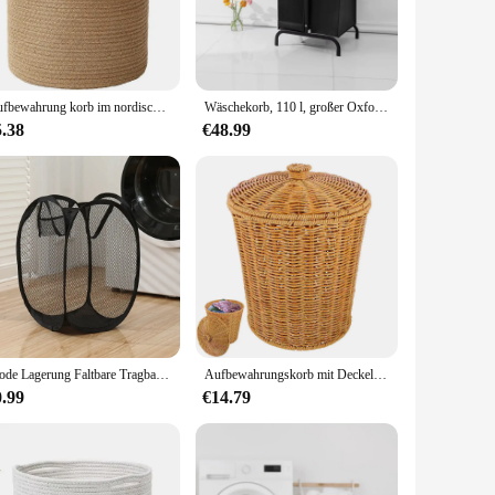
king it ideal for households with multiple family members or
ring that your laundry remains organized and hygienic. This
nt.
Aufbewahrung korb im nordischen Stil mit Griffen, Baumwoll-Wäsche korb, Spielzeug-Organizer, Schlafzimmer, Wohnzimmer
Wäschekorb, 110 l, großer Oxford-Kleiderkorbsortierer, 2-teiliger Wäschesortierer mit Sortierkarten für Schlafzimmer, Badezimmer, Wohnheim
5.38
€48.99
s versatile design and neutral color make it an excellent
ose looking to stock high-quality, functional laundry
Mode Lagerung Faltbare Tragbare Net Grid Wäsche Korb Schmutzige Kleidung Korb Schmutzige Kleidung Korb Hause Lagerung Kleidung
Aufbewahrungskorb mit Deckel, Make-up-Organisation, Schlafzimmer, gewebte Kleidung, Wäscherei, Desktop, tragbarer Kleiderkorb
0.99
€14.79