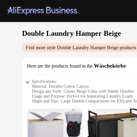
Double Laundry Hamper Beige
Find more style
Double Laundry Hamper Beige
products 
Wäschekörbe
Here are the products found in the
Specifications:
Material: Durable Cotton Canvas
Design and Style: Classic Beige Color with Handy Handles
Usage and Purpose: Perfect for Separating Laundry Loads
Shape and Size: Large Double Compartment for Efficient So
Performance and Property: Easy to Clean and Maintain
Parts and Accessories: Includes Handles for Convenient Mo
Features:
**Efficient Organization for Your Laundry**
The Double Laundry Hamper Beige is a quintessential additio