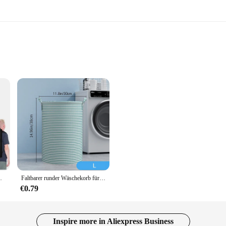
any household, designed to keep your laundry neatly sorted and easily accessibl
color and sleek design. The sturdy fabric construction ensures durability, whil
per set is perfect for organizing your laundry in a stylish and practical manner
a perfect choice for various scenarios. Whether you're looking to separate dar
The double compartments allow for efficient sorting, and the lightweight desig
 and tear, ensuring that your laundry hamper remains a staple in your home for y
ße für Studentenwohnheime
Faltbarer runder Wäschekorb für schmutzige Kleidung, Haushalt, Badezimmer, Aufbewahrungseimer, Spielzeugkleidung, Aufbewahrungstasche, Organizer
€0.79
o cluttered laundry rooms and hello to a tidy and organized space. The design
rtments make it easy to separate laundry, and the lightweight construction allo
 your home decor. This set is not only a practical solution for laundry organiza
product to their customers.
Inspire more in Aliexpress Business