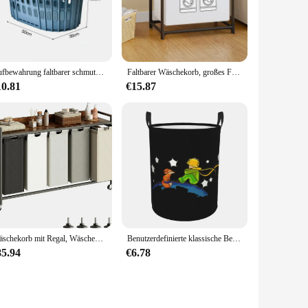
he separation of dark and light laundry, ensuring that your
t an ideal choice for busy households.
ng seamlessly with various interior styles. The handy handles
Aufbewahrung faltbarer schmutziger Wäsche korb für die Wand halterung im Badezimmer Wäsche korb mit großer Kapazität für Aufbewahrung körbe im Badezimmer
Faltbarer Wäschekorb, großes Fassungsvermögen, doppelstöckiges Wäschezubehör, anwendbar auf die Toilette für schmutzige Kleidung im Haushalt
 ensures that this hamper remains a practical and stylish
10.81
€15.87
ed and organized. Its wholesale availability and vendor
s not only for sale but also designed to be a staple in any
Wäschekorb mit Regal, Wäschekorb, 5-teiliger Wäschesortierer mit ausziehbaren, herausnehmbaren großen 5-Farben-Beuteln und beweglichen Rädern
Benutzerdefinierte klassische Belletristik Der kleine Prinz Wäschekorb Frankreich Märchen Spielzeug Kleidungskorb Aufbewahrungsbehälter für Kinderzimmer
85.94
€6.78