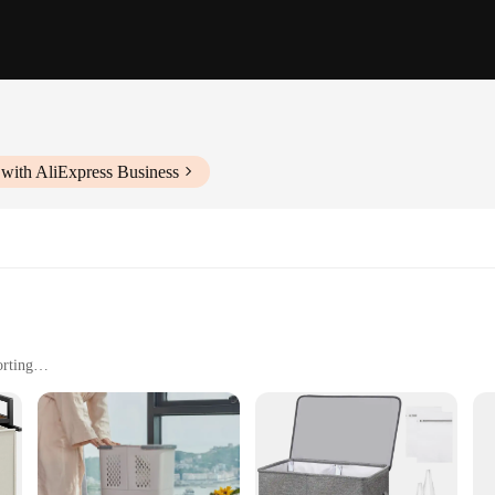
with AliExpress Business
rting
vement
n to any home, providing a practical and stylish solution for organizing your 