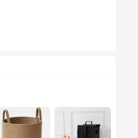
 blending seamlessly with various interior decor styles. The
.
 two separate compartments, keeping darks and lights, or
simple to add or remove items. Whether you're looking to
e tidy and organized.
r beige is available for wholesale purchase, offering a
ses alike. With its neutral beige color, this hamper is sure to
ic beige color and sleek design blend seamlessly with any
apable of withstanding the rigors of daily use. Whether you're