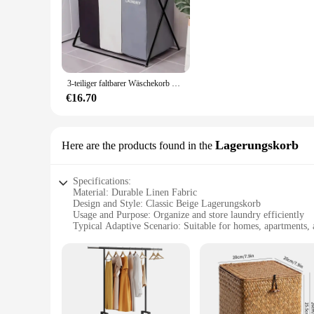
for households with multiple family members or for those wh
durable fabric construction ensures that the hamper withstand
**Versatile and Convenient**
This laundry hamper is not just a storage solution; it's a ve
delicates and towels, neatly separated. The lightweight yet 
declutter your bedroom, maintain a neat laundry room, or or
3-teiliger faltbarer Wäschekorb mit wasserdichten Oxford-Taschen und Aluminiumrahmen – dunkler heller Druck für die Aufbewahrung von Kleidung zu Hause
**For Vendors and Wholesale**
€16.70
If you're a vendor or supplier looking to stock up on qualit
practical and stylish solution for your customers. Its versati
appeal to a wide range of customers, making it a reliable add
Lagerungskorb
Here are the products found in the
Specifications:
Material: Durable Linen Fabric
Design and Style: Classic Beige Lagerungskorb
Usage and Purpose: Organize and store laundry efficiently
Typical Adaptive Scenario: Suitable for homes, apartments, 
Shape or Size: Generous dimensions to accommodate a signi
Performance and Property: Sturdy construction with a soft t
Features:
**Effortless Organization and Style**
The Double Laundry Hamper Beige is not just a storage soluti
decor, making it a versatile addition to your space. The durab