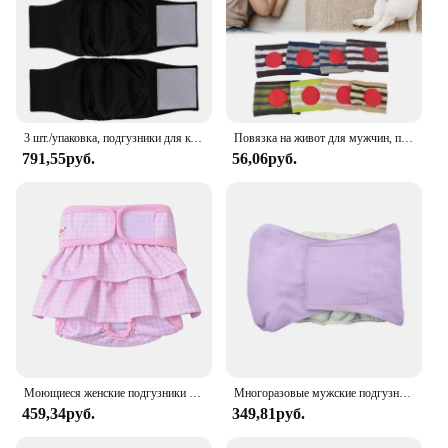
3 шт./упаковка, подгузники для кобелей и собак
Повязка на живот для мужчин, прочная герметичная прочная дышащая лента на живот, с высокой впитывающей способностью, для трусов-боксеров
791,55руб.
56,06руб.
Моющиеся женские подгузники для собак, милое платье с рисунком «гусиные лапки», короткое нижнее белье, полоски для живота, многоразовые подгузники для гигиенических брюк
Многоразовые мужские подгузники для собак, физиологические штаны, моющиеся подгузники, водонепроницаемые подгузники для живота, подгузники для собак
459,34руб.
349,81руб.