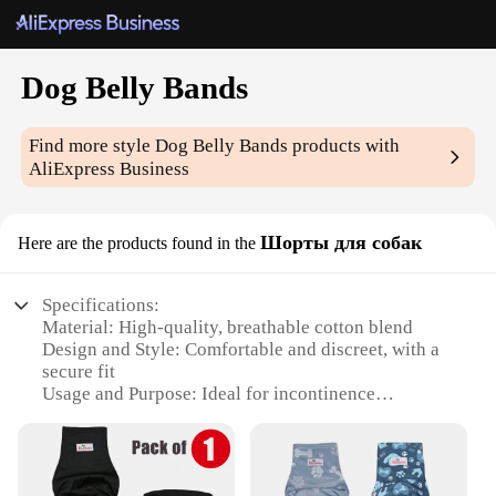
Dog Belly Bands
Find more style
Dog Belly Bands
products with
AliExpress Business
Шорты для собак
Here are the products found in the
Specifications:
Material: High-quality, breathable cotton blend
Design and Style: Comfortable and discreet, with a
secure fit
Usage and Purpose: Ideal for incontinence
management and post-surgery recovery
Typical Adaptive Scenario: Suitable for dogs of
various sizes and breeds
Shape or Size or Weight or Quantity: Available in