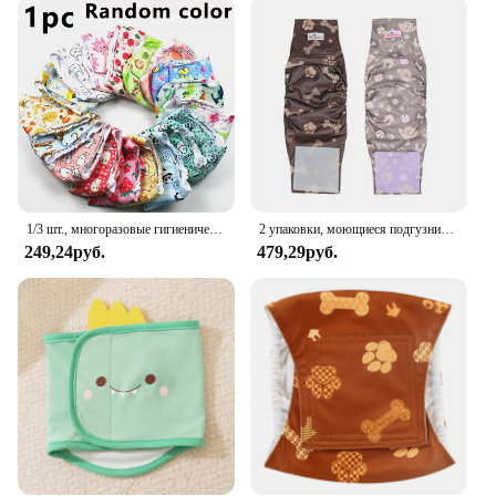
various sizes and breeds, ensuring a snug fit for
every pooch. The belly bands are not only
functional but also stylish, blending seamlessly with
your dog's daily wear. They are easy to clean,
making them a practical choice for busy pet owners.
The wholesale and vendor options make these belly
bands accessible to a wide range of customers, from
individual pet owners to veterinary clinics and pet
supply stores.
1/3 шт., многоразовые гигиенические подгузники для собак
2 упаковки, моющиеся подгузники для собак, милые многоразовые физиологические гигиенические штаны с принтом лапы для домашних животных, впитывающие подгузники с высокой впитывающей способностью, пояс для живота
**Designed for Everyday Use**
249,24руб.
479,29руб.
Our Dog Belly Bands are designed to be a part of
your pet's everyday routine. The durable
construction ensures that they can withstand the
wear and tear of daily use, while the easy-to-clean
material means that they can be maintained without
much hassle. Whether you're looking for a reliable
solution for incontinence management or post-
surgery recovery, these belly bands are an excellent
choice. With their discreet design and practical
functionality, they are an essential addition to any
pet owner's toolkit.