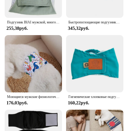
Подгузник BIAI мужской, многоразовый, с защитой от протечек
Быстропоглощающие подгузники для домашних животных, физиологические штаны, регулируемые герметичные мужские подгузники для живота, подгузники с высокой впитывающей способностью
255,38руб.
345,32руб.
Моющиеся мужские физиологические штаны для собак, многоразовое гигиеническое нижнее белье, повязка на живот, хлопковые подгузники для больших и маленьких и средних собак
Гигиенические хлопковые подгузники для мужчин, трусы для собак, короткие трусики для собак, обертывание живота, физиологическое нижнее белье
176,03руб.
160,22руб.