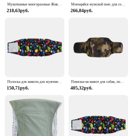
Мультяшные многоразовые Животные Собака мужские физиологические штаны регулируемое гигиеническое нижнее белье повязка на живот хлопковые подгузники щенок
Моющийся мужской пояс для собаки, высокопоглощающий подгузник для собак для собак, регулируемые шорты для собак с мультяшным принтом, физиологические штаны
218,63руб.
266,84руб.
Полоска для живота для мужчин, физиологические штаны с высокой впитывающей способностью, регулируемая лента для обучения
Повязки на живот для собак, подгузники для собак, моющиеся повязки на живот для собак, удобные многоразовые обертывания на живот для собак, щенков
150,71руб.
405,32руб.