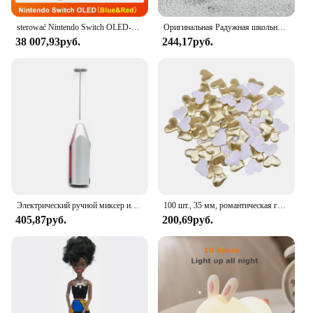
sterować Nintendo Switch OLED-модель, белый набор, 7-дюймовый цветной экран, ручка Joy Con, улучшенная аудиорегулируема консоль, стабильный режим телевизора
Оригинальная Радужная школьная кукла, можно выбрать обувь, каблук, сапоги, игрушки для девочек «сделай сам»
38 007,93руб.
244,17руб.
Электрический ручной миксер из нержавеющей стали, Легкий Блендер для выпечки и приготовления пищи
100 шт., 35 мм, романтическая губка, атласная ткань, лепестки в форме сердца, свадебные конфетти, настольная кровать, лепестки в форме сердца, свадебное украшение на день Святого Валентина
405,87руб.
200,69руб.