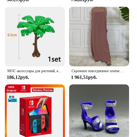
MOC аксессуары для растений, кирпичи 3471 2435 6064 3778, городской дом, деревья, сосна, колючая кущ, зеленая трава, военные строительные кирпичи, игрушки
Скромное повседневное платье Abaya Femme, универсальное внутреннее платье без рукавов, мусульманское платье для женщин, халат макси, кафтан, марокканская исламская одежда
186,12руб.
1 961,51руб.