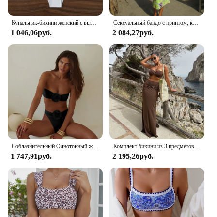
Купальник-бикини женский с высокой талией, пикантный белый купальник с цветочным 3D принтом, бандо, купальный костюм из двух предметов
Сексуальный бандо с принтом, комплект из трех предметов, бикини, сексуальный женский купальник, женский купальник, комплект бикини, купальный костюм, купальные костюмы, пляжная одежда, бикини
1 046,06руб.
2 084,27руб.
Соблазнительный Однотонный женский Бюстгальтер-бандо из двух предметов с объемным цветочным рисунком 2023, черный комплект бикини, купальник, купальный костюм, пляжная одежда, бикини
Комплект бикини из 3 предметов, бикини-бандо, 2024, сексуальный женский купальник, платье макси, женский купальник с принтом, купальный костюм, пляжная одежда, накидка
1 747,91руб.
2 195,26руб.