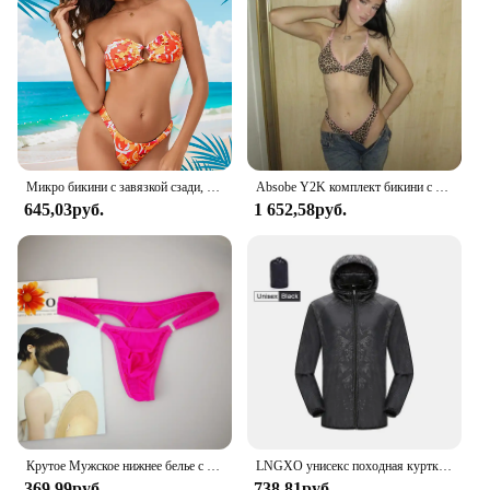
Микро бикини с завязкой сзади, женские купальники с пуш-ап, сексуальный женский купальник, бразильский комплект бикини, стринги, купальные костюмы, пляжная одежда с принтом
Absobe Y2K комплект бикини с леопардовым принтом, женский кружевной лоскутный купальник с бантом и цветными блоками, разделенный купальник, комплект из двух предметов для горячих девушек, пляжная одежда
645,03руб.
1 652,58руб.
Крутое Мужское нижнее белье с пуговицами, сексуальное эротическое нижнее белье для мужчин, стринги для геев, Размеры M L XL
LNGXO унисекс походная куртка для мужчин и женщин водонепроницаемая быстросохнущая ветровка для кемпинга треккинговая рыбалка дождевик уличная анти-УФ-одежда
369,99руб.
738,81руб.