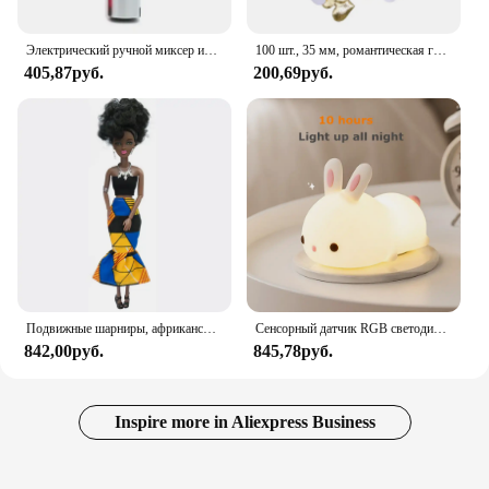
Электрический ручной миксер из нержавеющей стали, Легкий Блендер для выпечки и приготовления пищи
100 шт., 35 мм, романтическая губка, атласная ткань, лепестки в форме сердца, свадебные конфетти, настольная кровать, лепестки в форме сердца, свадебное украшение на день Святого Валентина
405,87руб.
200,69руб.
Подвижные шарниры, африканская черная кукла для американских кукол, аксессуары, тело Nudy с одеждой для Барби, игрушка для девочки, ролевая детская игрушка, подарок
Сенсорный датчик RGB светодиодный ночник с кроликом, 16 цветов, USB перезаряжаемая силиконовая лампа в виде кролика для детей, детские игрушки, подарок на фестиваль
842,00руб.
845,78руб.
Inspire more in Aliexpress Business