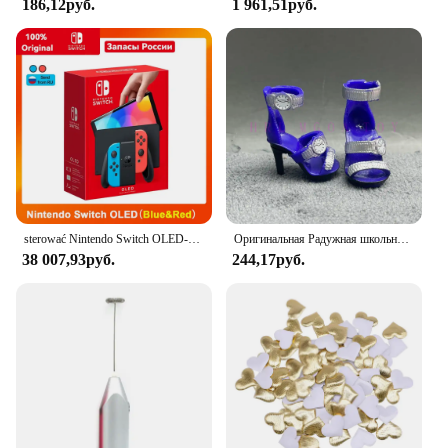
186,12руб.
1 961,51руб.
sterować Nintendo Switch OLED-модель, белый набор, 7-дюймовый цветной экран, ручка Joy Con, улучшенная аудиорегулируема консоль, стабильный режим телевизора
Оригинальная Радужная школьная кукла, можно выбрать обувь, каблук, сапоги, игрушки для девочек «сделай сам»
38 007,93руб.
244,17руб.