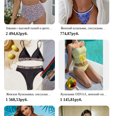
Бикини с высокой талией и цветочным принтом
Женский купальник, сексуальный яркий цветочный Комплект из двух предметов, купальный костюм, топ-бандо с цветными вставками
2 494,62руб.
774,87руб.
Женские Купальники, сексуальный яркий цветочный купальный костюм из 2 предметов, купальный костюм, топ-бандо с цветными вставками
Купальник OIINAA, женский сексуальный комплект бикини с цветочным принтом, купальник на шнуровке, бикини с разрезом и бантом, купальный костюм из двух предметов, лето 2024
1 568,53руб.
1 145,81руб.