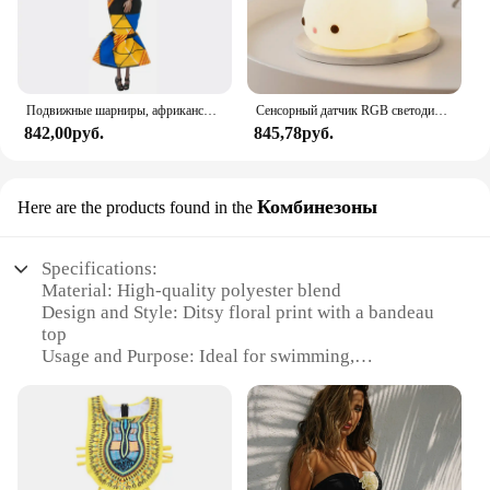
Подвижные шарниры, африканская черная кукла для американских кукол, аксессуары, тело Nudy с одеждой для Барби, игрушка для девочки, ролевая детская игрушка, подарок
Сенсорный датчик RGB светодиодный ночник с кроликом, 16 цветов, USB перезаряжаемая силиконовая лампа в виде кролика для детей, детские игрушки, подарок на фестиваль
842,00руб.
845,78руб.
Комбинезоны
Here are the products found in the
Specifications:
Material: High-quality polyester blend
Design and Style: Ditsy floral print with a bandeau
top
Usage and Purpose: Ideal for swimming,
sunbathing, and beach outings
Shape and Size: Available in a variety of sizes to fit
different body types
Performance and Property: Durable, quick-drying
fabric for comfort and longevity
Parts and Accessories: Includes matching bottoms