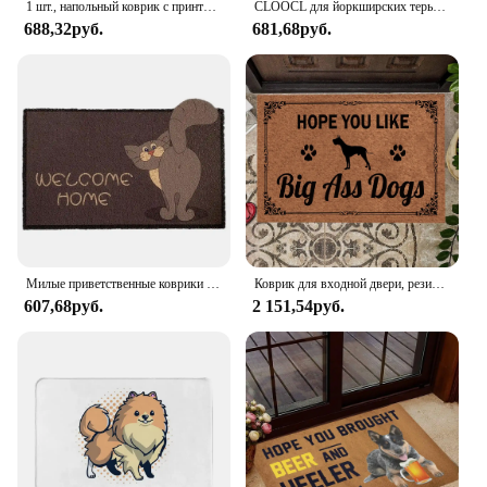
1 шт., напольный коврик с принтом «Hello Madafakas»
CLOOCL для йоркширских терьеров, собаки, искусственная кожа, напольный коврик, кухонный коврик, домашние/ванные Противоскользящие коврики, дверные коврики
688,32руб.
681,68руб.
Милые приветственные коврики для входной двери для улицы для входной двери сверхпрочный дверной коврик для щенков кошек животных напольный коврик для легкой чистки
Коврик для входной двери, резиновый, нескользящий, 23,6x15,7 дюйма
607,68руб.
2 151,54руб.