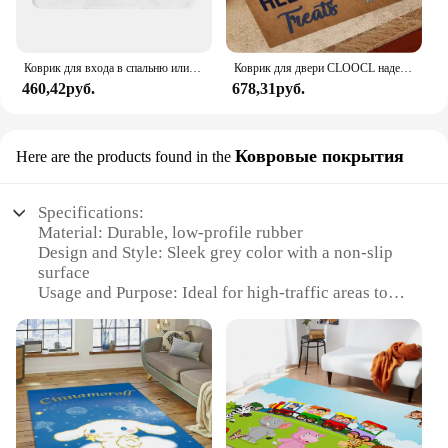
Коврик для входа в спальню или на балконе, из полиэстера
Коврик для двери CLOOCL надеюсь, что вы принесли пиво и бишон фризе, коврик для собак, подарок для любителей пива, 3D Противоскользящий абсорбирующий дверной коврик
460,42руб.
678,31руб.
Ковровые покрытия
Here are the products found in the
Specifications:
Material: Durable, low-profile rubber
Design and Style: Sleek grey color with a non-slip
surface
Usage and Purpose: Ideal for high-traffic areas to
trap dirt and moisture
Typical Adaptive Scenario: Perfect for indoor and
outdoor use, especially near entryways
Shape or Size or Weight or Quantity: Available in
multiple sizes to fit various door sizes
Performance and Property: Easy to clean, maintains
its shape over time