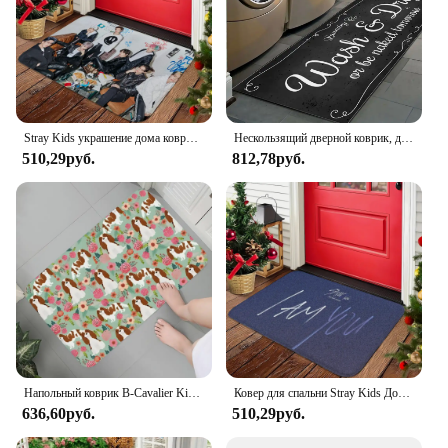
Stray Kids украшение дома коврики для ванной комнаты коврики для спальни коврики для ванной коврик коврик для входной двери милый декор комнаты ковры
Нескользящий дверной коврик, для прачечной, пола, входной дверной коврик, декор для ванной, кухни, ковер с надписью
510,29руб.
812,78руб.
Напольный коврик B-Cavalier King Charles Spaniel с графическим принтом для ванной комнаты, кухни, домашний декор
Ковер для спальни Stray Kids Домашние входные коврики Коврики для ванной Коврик для ванной Коврик для кухни Ковры Коврик для входной двери Ноги
636,60руб.
510,29руб.