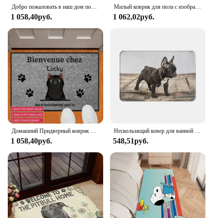
Добро пожаловать в наш дом под заказ, напольный коврик с именем собаки, кошки, персонализированные напольные коврики, ковер всех цветов, аксессуары для домашнего декора с любым логотипом
Милый коврик для пола с изображением собаки таксы, фланелевые коврики с графическим принтом для ванной комнаты, кухни, входной ковер, домашний декор
1 058,40руб.
1 062,02руб.
Домашний Придверный коврик Bienvenue у домашних животных, персонализированный коврик для собак и кошек, коврик для прихожей, напольные коврики, ковер, аксессуары для домашнего декора
Нескользящий ковер для ванной комнаты с французским бульдогом, портретный коврик для спальни, коврик для входной двери, домашний декор, ковер
1 058,40руб.
548,51руб.