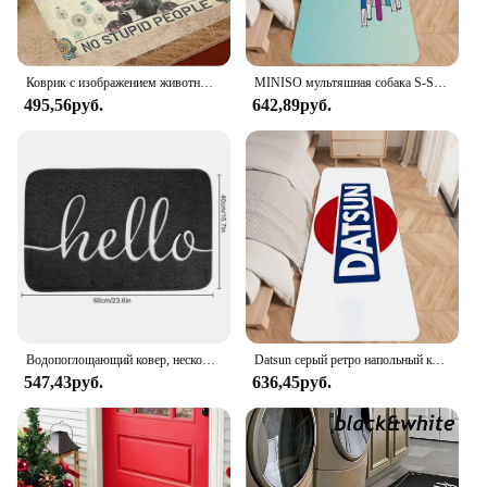
Коврик с изображением животных 3D Придверный коврик для домашних животных, собак, питбуля, Нескользящий Впитывающий ковер для ванной, коврики и ковры для дома, гостиной
MINISO мультяшная собака S-Snoopy милый напольный коврик с графическим принтом фотография для ванной комнаты кухни фотообои домашний декор
495,56руб.
642,89руб.
Водопоглощающий ковер, нескользящий коврик для унитаза с резиновой подложкой, прочный коврик для приветствия, входной коврик для ванной комнаты, кухни
Datsun серый ретро напольный коврик с графическим принтом для ванной комнаты, кухни, Декор для дома
547,43руб.
636,45руб.