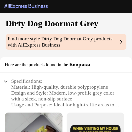
Dirty Dog Doormat Grey
Find more style
Dirty Dog Doormat Grey
products
with AliExpress Business
Коврики
Here are the products found in the
Specifications:
Material: High-quality, durable polypropylene
Design and Style: Modern, low-profile grey color
with a sleek, non-slip surface
Usage and Purpose: Ideal for high-traffic areas to
capture dirt and debris from pets
Typical Adaptive Scenario: Perfect for indoor or
outdoor use, especially for pet owners
Shape or Size or Weight or Quantity: Available in