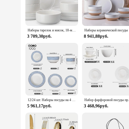
The Dinnerware Set for 4 is a stunning addition to any table s
your dining experience. Crafted from premium porcelain, this
gathering, this set is designed to impress.
**Versatile and Convenient**
This dinnerware set is not just about looks; it's about practic
Наборы тарелок и мисок, 18-местные фарфоровые наборы столовой посуды Наборы посуды Керамика, устойчивая к сколам
Наборы кер
perfect for everyday dining, as well as special occasions. Th
3 709,30руб.
8 941,88руб.
**Perfect for Every Occasion**
Whether you're a busy family looking for a durable and stylis
purchase, making it an attractive option for businesses. The 
performance and property ensure that it will stand up to the 
12/24 шт. Наборы посуды на 4 человека, фарфоровые тарелки и набор мисок, кухонные тарелки для салата, десертные тарелки, миски и кружки для хлопьев
Набор фарфоровой посуды премиум-клас
5 961,17руб.
3 468,96руб.