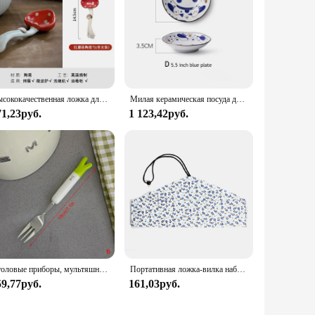
Высококачественная ложка для супа, милая мультяшная десертная ложка, керамическая кофейная ложка для грибов, подглазурованная цветная посуда, набор
Милая керамическая посуда для кошек, дизайнерская посуда в японском стиле для рисовой лапши, тарелка для соуса, 4,5/5,5/6,5/7 дюймов, 1 шт.
71,23руб.
1 123,42руб.
Столовые приборы, мультяшная луковая ложка, вилка, палочки для еды, наборы портативной столовой посуды из нержавеющей стали, аксессуары для кухни
Портативная ложка-вилка набор деревянных столовых приборов, многоразовая, из бамбука
59,77руб.
161,03руб.