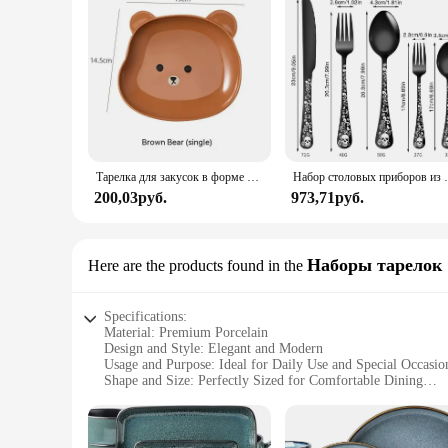
Тарелка для закусок в форме мультяшного медведя, кавайные пластиковые тарелки для фруктов, торта, тарелка для суши, соуса, чашка, тарелка, кухонная посуда, посуда
Набор столовых приборов из 5 предметов, Готическая 
200,03руб.
973,71руб.
Наборы тарелок
Here are the products found in the
Specifications:
Material: Premium Porcelain
Design and Style: Elegant and Modern
Usage and Purpose: Ideal for Daily Use and Special Occasio
Shape and Size: Perfectly Sized for Comfortable Dining
Performance and Property: Durable and Resistant to Chips a
Parts and Accessories: Includes 4 Dinner Plates, 4 Soup Bow
Features: