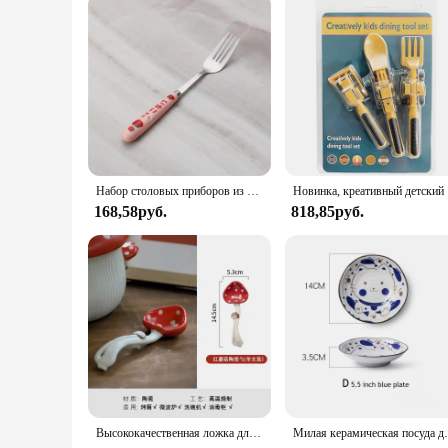
Набор столовых приборов из нержавеющей стали, с футляром
Новинка, кре
168,58руб.
818,85руб.
Высококачественная ложка для супа, милая мультяшная десертная ложка, керамическая кофейная ложка для грибов, подглазурованная цветная посуда, набор
Милая керамическая посуда для кошек, дизайнерс