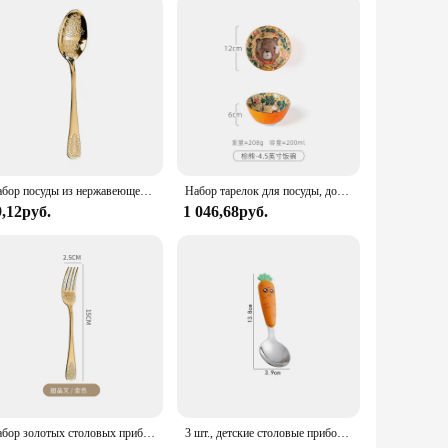
Набор посуды из нержавеющей стали 430, вилка, ложка, рельефная посуда для путешествий
Набор тарелок для посуды, домашние креативные керамические миски и палочки для еды в скандинавском стиле, набор посуды, комбинация мисок и тарелок, набор посуды
9,12руб.
1 046,68руб.
Набор золотых столовых приборов из нержавеющей стали, вилка, ложки, нож, женский роскошный набор столовых приборов, столовая посуда для дома, кухни, ресторана
3 шт., детские столовые приборы из нержавеющей стали