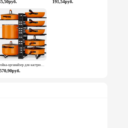
35,50руб.
191,54руб.
Стойка-органайзер для кастрюль, 8-х ярусный органайзер для кастрюль и сковородок, органайзер для крышек кастрюли для кухонного шкафа, органайзеры для посуды и хранения, обновленный
 570,90руб.