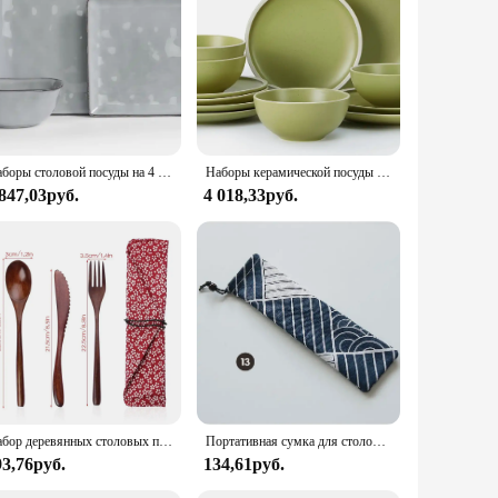
of elegance to any table setting. The set's sophisticated look
ls or as a centerpiece for special occasions.
rance. The durable material resists chips and cracks, ensuring
Наборы столовой посуды на 4 человека, наборы кухонных тарелок и мисок Ocean Square из 12 предметов, можно использовать в микроволновой печи и в посудомоечной машине, устойчивые к царапинам,
Наборы керамической посуды на 4 человека, наборы тарелок и мисок из крапчатого камня, набор безопасных посуды для микроволновой печи и духовки
 847,03руб.
4 018,33руб.
dinner plates, 4 soup bowls, 4 dessert plates, and 4 tea cups,
 look on the table, enhancing the dining experience for all
Набор деревянных столовых приборов ложка-вилка, многоразовая деревянная бамбуковая посуда с сумкой, портативная посуда, столовая посуда, студенческие принадлежности для обеда
Портативная сумка для столовых приборов, тканевая льняная посуда, бамбуковые палочки для еды, нож, вилки, ложка, контейнер, сумка для посуды в японском стиле для путешествий
93,76руб.
134,61руб.