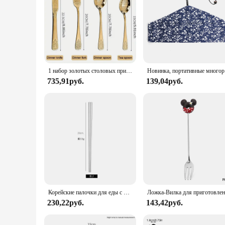
1 набор золотых столовых приборов, вилка из нержавеющей стали, ложки, нож, женский роскошный набор столовых приборов, столовая посуда для дома, кухни, ресторана
Новинка, порта
735,91руб.
139,04руб.
Корейские палочки для еды с длинной ручкой, ложка, столовые приборы, многоразовые палочки из нержавеющей стали, Нескользящие палочки для суши, еды
230,22руб.
143,42руб.