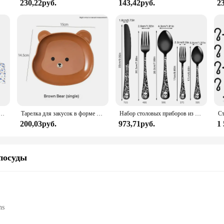
230,22руб.
143,42руб.
2
ка набор деревянных столовых приборов, многоразовая, из бамбука
Тарелка для закусок в форме мультяшного медведя, кавайные пластиковые тарелки для фруктов, торта, тарелка для суши, соуса, чашка, тарелка, кухонная посуда, посуда
Набор столовых приборов из 5 предметов, Готическая ложка, вилка, нож из нержавеющей стали с рисунком черепа на Хэллоуин, столовые приборы в западном стиле
200,03руб.
973,71руб.
1
посуды
ns
ng