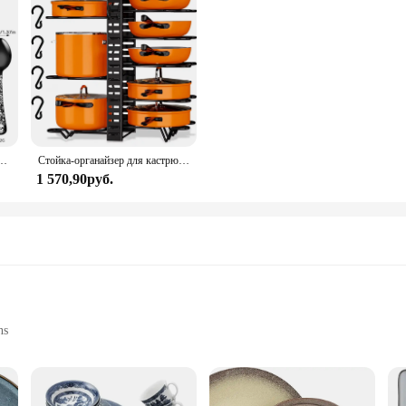
ложка, вилка, нож из нержавеющей стали с рисунком черепа на Хэллоуин, столовые приборы в западном стиле
Стойка-органайзер для кастрюль, 8-х ярусный органайзер для кастрюль и сковородок, органайзер для крышек кастрюли для кухонного шкафа, органайзеры для посуды и хранения, обновленный
1 570,90руб.
ns
nd Cracks
ls, 4 Dessert Plates, and 4 Tea Cups