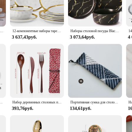
etting. The set includes dinner plates, salad plates, and bowls, all adorned with
 dinnerware set is not only visually appealing but also boasts exceptional dura
ality too. The set is microwave and dishwasher safe, making it a breeze to clean up
амической посуды на 4 человека, набор тарелок и мисок с ручной росписью, 12 предметов с терракотом в деревенском стиле.
12-компонентные наборы тарелок и мисок, наборы фарфоровой посуды белого и золотого цвета, круглые обеденные тарелки
Наборы столовой посуды Black Gold Splash, наборы мраморных керамических тарелок и мисок из 12 предметов, современная фарфоровая тарелка
e set's size is thoughtfully designed to accommodate a variety of meals, from he
3 637,43руб.
3 073,64руб.
4
h dinnerware set or a vendor or supplier looking to stock up on quality products,
set's size and design make it suitable for a wide range of scenarios, from casua
rigors of daily use, making it a reliable choice for any household or business.
са, 16/20/24 предметов, элегантная белая керамическая бытовая кухонная посуда с мисками, тарелками и чашками
Набор деревянных столовых приборов ложка-вилка, многоразовая деревянная бамбуковая посуда с сумкой, портативная посуда, столовая посуда, студенческие принадлежности для обеда
Портативная сумка для столовых приборов, тканевая льняная посуда, бамбуковые палочки для еды, нож, вилки, ложка, контейнер, сумка для посуды в японском стиле для путешествий
393,76руб.
134,61руб.
1