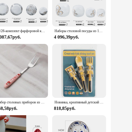
 an exquisite floral pattern that adds a touch of elegance to
bility. Whether you're hosting a casual dinner or a formal
 after meals. The set's versatility extends to its use; it's
14/28-комплект фарфоровой кухонной посуды с тарелками, мисками, диском и кружками, устойчивый к сколам керамический набор посуды, обеденная посуда
Наборы столовой посуды из 12/28 предметов на 4, включая фарфоровые тарелки, миски, кружки, чашки и блюдце, набор керамической тарелки и миски для подарков
arty family dinners to intimate gatherings with friends.
 087,67руб.
4 096,39руб.
 this set is an excellent choice. It's available for wholesale
l family meals to more formal dining experiences. The set's
Набор столовых приборов из нержавеющей стали, с футляром
Новинка, креативный детский набор посуды для автомобиля, обеденная тарелка, ложка, бульдозер, экскаватор, столовая посуда, наборы кухонной посуды
68,58руб.
818,85руб.