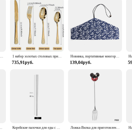
ативный детский набор посуды для автомобиля, обеденная тарелка, ложка, бульдозер, экскаватор, столовая посуда, наборы кухонной посуды
1 набор золотых столовых приборов, вилка из нержавеющей стали, ложки, нож, женский роскошный набор столовых приборов, столовая посуда для дома, кухни, ресторана
Новинка, портативные многоразовые деревянные столовые приборы, бамбуковые столовые приборы с мешками, ложка, вилка, резак, столовая посуда, столовые приборы, наборы посуды
735,91руб.
139,04руб.
5
кая посуда в японском стиле для рисовой лапши, тарелка для соуса, 4,5/5,5/6,5/7 дюймов, 1 шт.
Корейские палочки для еды с длинной ручкой, ложка, столовые приборы, многоразовые палочки из нержавеющей стали, Нескользящие палочки для суши, еды
Ложка-Вилка для приготовления пончиков, из нержавеющей стали