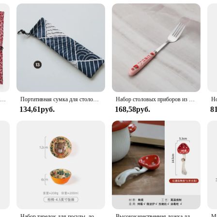
es, Bowls, and Mugs
t's a statement of style and sophistication. Each piece in this set is crafted fro
e to complement any table setting, whether you're hosting a casual dinner or a 
ng experience.
so about practicality. The set is perfect for everyday use, whether you're servi
daily use, while the sleek design makes it a stylish addition to your kitchenware
e setting for four guests.
Набор деревянных столовых приборов ложка-вилка, многоразовая деревянная бамбуковая посуда с сумкой, портативная посуда, столовая посуда, студенческие принадлежности для обеда
Портативная сумка для столовых приборов, тканевая льняная посуда, бамбуковые палочки для еды, нож, вилки, ложка, контейнер, сумка для посуды в японском стиле для путешествий
Набор столовых приборов из нержавеющей стали, с футляром
134,61руб.
168,58руб.
8
ing a set for your restaurant or catering business, the Dinnerware Set for 4 is v
king it perfect for both casual and formal dining. The set's durability also make
and practicality make it a top choice for wholesale vendors and suppliers looki
веющей стали 430, вилка, ложка, рельефная посуда для путешествий
Набор тарелок для посуды, домашние креативные керамические миски и палочки для еды в скандинавском стиле, набор посуды, комбинация мисок и тарелок, набор посуды
Высококачественная ложка для супа, милая мультяшная десертная ложка, керамическая кофейная ложка для грибов, подглазурованная цветная посуда, набор