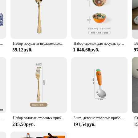
тивные многоразовые деревянные столовые приборы, бамбуковые столовые приборы с мешками, ложка, вилка, резак, столовая посуда, столовые приборы, наборы посуды
Набор посуды из нержавеющей стали 430, вилка, ложка, рельефная посуда для путешествий
Набор тарелок для посуды, домашние креативные керамические миски и палочки для еды в скандинавском стиле, набор посуды, комбинация мисок и тарелок, набор посуды
59,12руб.
1 046,68руб.
9
Ложка-Вилка для приготовления пончиков, из нержавеющей стали
Набор золотых столовых приборов из нержавеющей стали, вилка, ложки, нож, женский роскошный набор столовых приборов, столовая посуда для дома, кухни, ресторана
3 шт., детские столовые приборы из нержавеющей стали
235,50руб.
191,54руб.
1