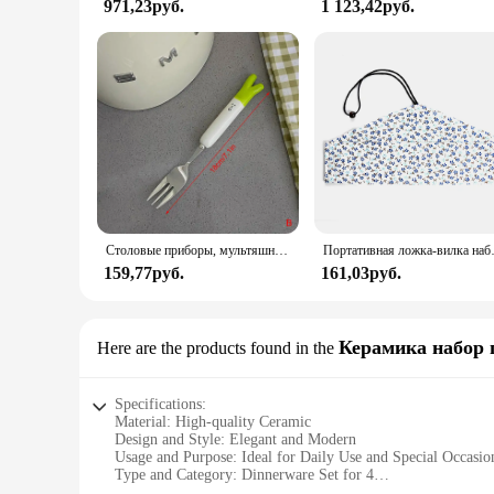
971,23руб.
1 123,42руб.
Столовые приборы, мультяшная луковая ложка, вилка, палочки для еды, наборы портативной столовой посуды из нержавеющей стали, аксессуары для кухни
Портативная ложка-вил
159,77руб.
161,03руб.
Керамика набор 
Here are the products found in the
Specifications:
Material: High-quality Ceramic
Design and Style: Elegant and Modern
Usage and Purpose: Ideal for Daily Use and Special Occasio
Type and Category: Dinnerware Set for 4
Performance and Property: Durable and Resistant to Chippi