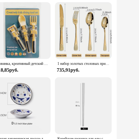
m high-quality ceramic, ensuring both durability and a
formal gathering. The set includes dinner plates, dessert
ng a hearty meal or enjoying a light snack. The durable ceramic
 collection. The set is also ideal for those who enjoy
Новинка, креативный детский набор посуды для автомобиля, обеденная тарелка, ложка, бульдозер, экскаватор, столовая посуда, наборы кухонной посуды
1 набор золотых столовых приборов, вилка из нержавеющей стали, ложки, нож, женский роскошный набор столовых приборов, столовая посуда для дома, кухни, ресторана
18,85руб.
735,91руб.
ersatile enough to suit various scenarios. The set's design is
s it a great choice for commercial use, as it can withstand
ng to offer a high-quality product to their customers.
Милая керамическая посуда для кошек, дизайнерская посуда в японском стиле для рисовой лапши, тарелка для соуса, 4,5/5,5/6,5/7 дюймов, 1 шт.
Корейские палочки для еды с длинной ручкой, ложка, столовые приборы, многоразовые палочки из нержавеющей стали, Нескользящие палочки для суши, еды