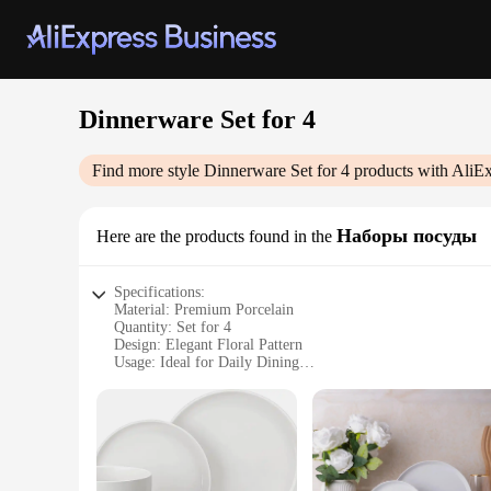
Dinnerware Set for 4
Find more style
Dinnerware Set for 4
products with AliEx
Наборы посуды
Here are the products found in the
Specifications:
Material: Premium Porcelain
Quantity: Set for 4
Design: Elegant Floral Pattern
Usage: Ideal for Daily Dining
Category: Dinnerware Set
Performance: Microwave and Dishwasher Safe
Features:
|Vendors|
**Elegant Design and Durability**