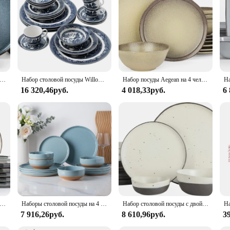
statement of style. The sleek, modern design of the porcelain pieces adds a touch 
al gatherings. The set's versatility ensures that it can be used for everyday mea
esigned to withstand the rigors of daily use while maintaining its pristine appea
're serving a hearty meal or a light snack, this set is built to last.
мической посуды на 4 человека, 12 предметов, каменные тарелки и миски, посуда с реактивной глазурью - устойчивые к царапинам
Набор столовой посуды Willow Blue, 20 предметов, кухонная посуда, сервиз для 4 обеденных тарелок, полная посуда, тарелки, обеденные наборы, блюдо для столовой
Набор посуды Aegean на 4 человека, наборы тарелок и мисок, обеденный набор из 12 предметов, устойчивый к царапинам керамогранит
16 320,46руб.
4 018,33руб.
6
includes all the essentials for a complete dining experience. The set includes 4 
g small gatherings. The set's uniformity in design and size ensures a harmonious
мической посуды на 4 человека, наборы тарелок и мисок из 12 предметов, посуда с реактивной глазурью - устойчивые к царапинам
Наборы столовой посуды на 4 штуки, 12 тарелок и мисок с ручной росписью и подложкой из терракота в деревенском стиле
Набор столовой посуды с двойной чашей и стразами, 4 шт. (16 шт.), белый и черный
7 916,26руб.
8 610,96руб.
3