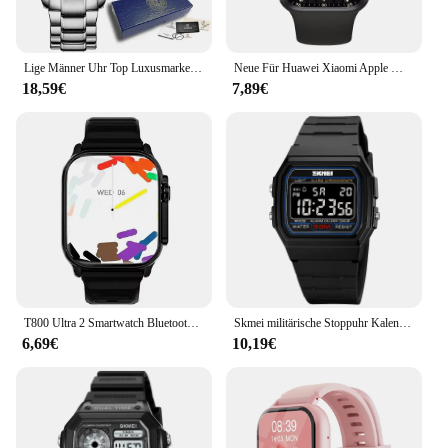
Lige Männer Uhr Top Luxusmarke Sport Militär uhren Herren Chronograph Quarz Armbanduhr Datum digitale männliche Uhr reloj hombre
Neue Für Huawei Xiaomi Apple Männer Frauen Smart Uhr Bluetooth Anruf Diy uhr gesicht Sporte PPG + EKG Smart Uhr IWO 10 Für Android IOS
18,59€
7,89€
T800 Ultra 2 Smartwatch Bluetooth Talk Muisc Smartwatch Nachrichtenalarm Herzfrequenzmesser Sportuhr für Android IOS Männer Frauen
Skmei militärische Stoppuhr Kalender digitale Armbanduhr Herren 5bar wasserdicht Wecker Hintergrund beleuchtung Sport uhren reloj hombre
6,69€
10,19€