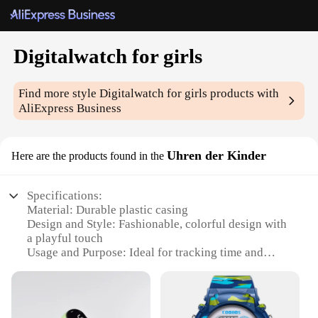
Digitalwatch for girls
Find more style
Digitalwatch for girls
products with
AliExpress Business
Uhren der Kinder
Here are the products found in the
Specifications:
Material: Durable plastic casing
Design and Style: Fashionable, colorful design with
a playful touch
Usage and Purpose: Ideal for tracking time and
enhancing style
Performance and Property: Accurate digital display
with easy-to-read numbers
Parts and Accessories: Comes with a comfortable