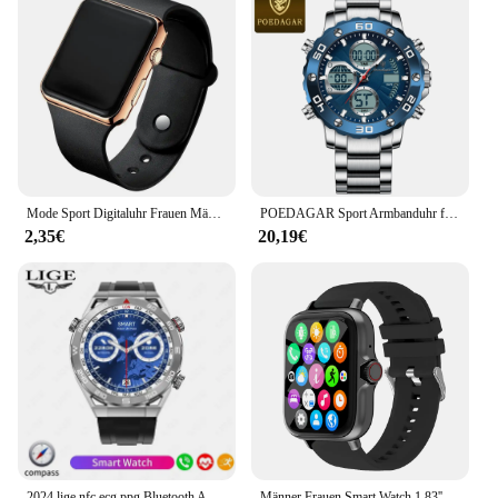
Mode Sport Digitaluhr Frauen Männer Quadrat LED Uhren Silikon gürtel elektronische Frauen Digitaluhren Uhr montre femme
POEDAGAR Sport Armbanduhr für Mann LED Alarm Dual Time Display Digital Quarz Männer Uhr Elektronische Wasserdichte herren Uhren Reloj
2,35€
20,19€
2024 lige nfc ecg ppg Bluetooth Anruf Smartwatch GPS Tracker Motion Armband Fitness für Huawei Uhren ultimative Smartwatch Männer
Männer Frauen Smart Watch 1,83'' Wasserdichte Fitness Sport Uhr Antwort Anruf Schlaf Sport Schrittzähler Informationen Warnungen Smartwatch