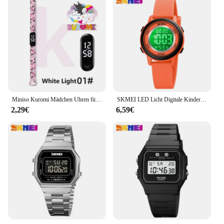
Miniso Kuromi Mädchen Uhren für Kinder Sport Armband Touch Armband wasserdichte Kinder Digitaluhr Frauen Uhr Relogio Montre
SKMEI LED Licht Digitale Kinder Sport Uhren Stoppuhr Kalender Uhr 5Bar Wasserdichte Kinder Armbanduhr Für Jungen Mädchen Geschenk
2,29€
6,59€