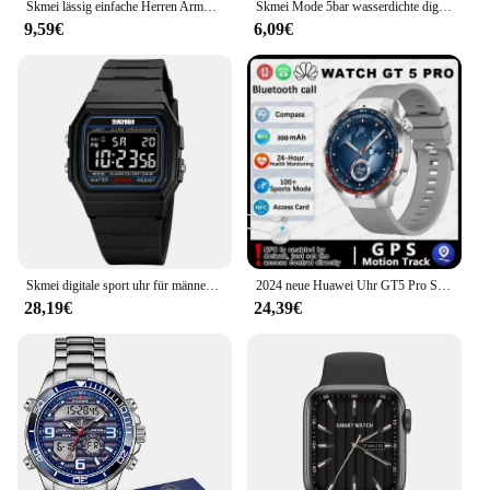
Skmei lässig einfache Herren Armbanduhren Edelstahl band wasserdichte Uhr Männer reloj hombre Retro führte digitale Herren uhren
Skmei Mode 5bar wasserdichte digitale Armbanduhr Militär Chronograph Datum Woche für Männer Wecker Reloj Hombre Sport Wat
9,59€
6,09€
Skmei digitale sport uhr für männer militär wasserdicht kalender datum woche herren armbanduhren elektronische dünne uhr reloj
2024 neue Huawei Uhr GT5 Pro Smart Uhr HD AMOLED Bildschirm NFC GPS Tracker Bluetooth Anruf Gesundheit Wasserdichte Smartwatch Männer Frauen
28,19€
24,39€