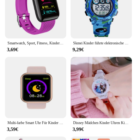
Smartwatch, Sport, Fitness, Kinderuhr, 2024, Kinderuhren für Mädchen und Jungen, Geschenk, LED, elektronisches Armband, digitale Armbanduhr für Herren
Skmei Kinder führte elektronische Digitaluhr Stoppuhr Uhr 2 Mal Kinder Sport uhren 50m wasserdichte Armbanduhr für Jungen Mädchen
3,69€
9,29€
Multi-farbe Smart Uhr Für Kinder Junge Mädchen Mode LED Digital Armbanduhren Silikon Armband Sport Uhr Männer Frauen armband
Disney Mädchen Kinder Uhren Kinder Uhr Gefrorene Prinzessin Aisha Sophia Leuchtende Student Bunte LED Licht Frauen Dame Uhr
3,59€
3,99€