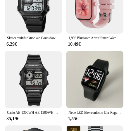
Skmei multifunktion ale Countdown Hintergrund beleuchtung digitale Armbanduhr Herren elektronische Sport uhren 5bar wasserdichte Stoppuhr reloj hombre
1,99" Bluetooth Anruf Smart Watch Männer Frauen Full Touch Screen Sport Fitness Schrittzähler Smartwatch für Android iPhone
6,29€
10,49€
Casio AE-1300WH AE-1200WH Kleine Block Digital Display Elektrische Uhr Männliche Wasserdichte Aktivismus Uhr Multifunktionale Stoppuhr
Neue LED Elektronische Uhr Regenbogen Quadratische Wasserdichte Digitale Outdoor Sport Studenten Uhr Elektronische Uhr Relogio feminino
35,19€
1,55€