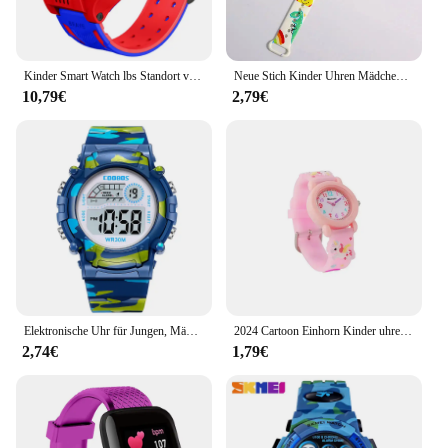
Kinder Smart Watch lbs Standort verfolgung, Kamera, Telefon, Chat, Spiele, sos, Touchscreen Jungen und Mädchen sehen
Neue Stich Kinder Uhren Mädchen reloj inteli gente para niños niña reloj Hallo Kitty Digitaluhr Frauen relógio infantil
10,79€
2,79€
Elektronische Uhr für Jungen, Mädchen, Kinder, leuchtendes Zifferblatt, Militär-Sportuhren für Kinder, wasserdichte Multifunktions-Digitaluhr
2024 Cartoon Einhorn Kinder uhren neue süße Mädchen elektronische Uhr Student Quarzuhr Award Geschenk Uhr für Kinder relojes
2,74€
1,79€