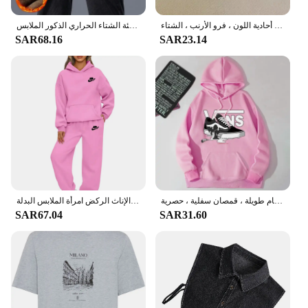
قبعات البيسبول أفخم للرجال والنساء ، قمة صلبة ، قبعات عادية ، رسالة معدنية ، سميكة ، قبعة الشمس الدافئة ، أحادية اللون ، فرو الأرنب ، الشتاء
الصوف الرجال سروال قصير سراويل تقليدية الشنيل تمتد بلون الأعمال السراويل سميكة الدافئة الشتاء الحراري الذكور الملابس
SAR68.16
SAR23.14
كولاب سترات بغطاء رأس للرجال والنساء ، سترات كاجوال ، بلوزات برقبة مستديرة ، بلوفرات بأكمام طويلة ، قمصان سفلية ، حصرية
أزياء المرأة قطعتين مجموعة الشتاء الدافئة هوديس + السراويل البلوفرات بلوزات الإناث الركض امرأة الملابس البدلة
SAR67.04
SAR31.60