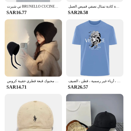
ديكي الدنيم وهمية طوق مكافحة النباح للكلاب بلوزة بيضاء المرأة متأنق سيدة كاذبة تمثال نصفي قميص العمل
تي شيرت BRUNELLO CUCINELLI صيفي أنيق بأكمام قصيرة، مطبوع عليه حرف واحد فقط من القطن للرجال والنساء
SAR16.77
SAR20.58
تيشيرت رجالي بحروف بسيطة ، ملابس مريحة جيدة التهوية للشارع في الهواء الطلق ، أزياء غير رسمية ، قطن ، الصيف
المرأة شتاء دافئ ميلارد محبوك قبعة الصوف المخلوطة التراص قبعة هوديي تنوعا محبوك قبعة قطري حقيبة كروس
SAR14.71
SAR26.57