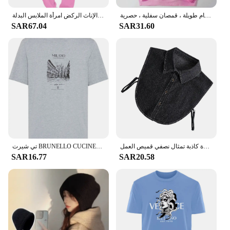
كولاب سترات بغطاء رأس للرجال والنساء ، سترات كاجوال ، بلوزات برقبة مستديرة ، بلوفرات بأكمام طويلة ، قمصان سفلية ، حصرية
أزياء المرأة قطعتين مجموعة الشتاء الدافئة هوديس + السراويل البلوفرات بلوزات الإناث الركض امرأة الملابس البدلة
SAR67.04
SAR31.60
ديكي الدنيم وهمية طوق مكافحة النباح للكلاب بلوزة بيضاء المرأة متأنق سيدة كاذبة تمثال نصفي قميص العمل
تي شيرت BRUNELLO CUCINELLI صيفي أنيق بأكمام قصيرة، مطبوع عليه حرف واحد فقط من القطن للرجال والنساء
SAR16.77
SAR20.58