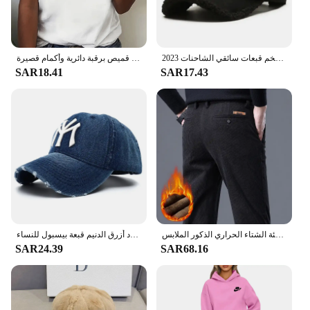
vendors and suppliers.
2023 العصرية إلكتروني كبير التطريز الرجال الشتاء القبعات الأبيض البني امبسوول قبعة بيسبول للنساء الدافئة أفخم قبعات سائقي الشاحنات Gorras
تي شيرت نسائي كاجوال أنيق وجذاب برسومات قناة - قميص برقبة دائرية وأكمام قصيرة
SAR18.41
SAR17.43
الصوف الرجال سروال قصير سراويل تقليدية الشنيل تمتد بلون الأعمال السراويل سميكة الدافئة الشتاء الحراري الذكور الملابس
عالية الجودة أسود أزرق الدنيم قبعة بيسبول للنساء Snapback قبعة Casquette أوم قابل للتعديل الفاخرة أبي القبعات للرجال 2023
SAR24.39
SAR68.16