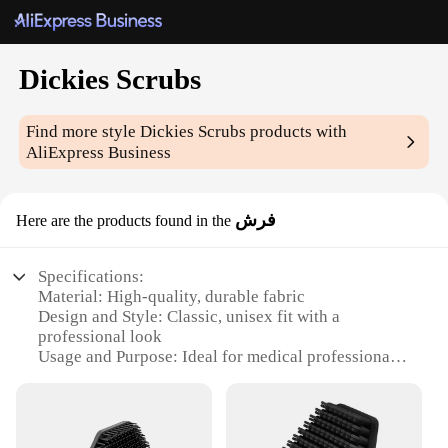
Dickies Scrubs
Find more style
Dickies Scrubs
products with
AliExpress Business
فرش
Here are the products found in the
Specifications:
Material: High-quality, durable fabric
Design and Style: Classic, unisex fit with a
professional look
Usage and Purpose: Ideal for medical professionals
and healthcare workers
Performance and Property: Easy to clean and
maintain
Parts and Accessories: Comes with a set of scrubs,