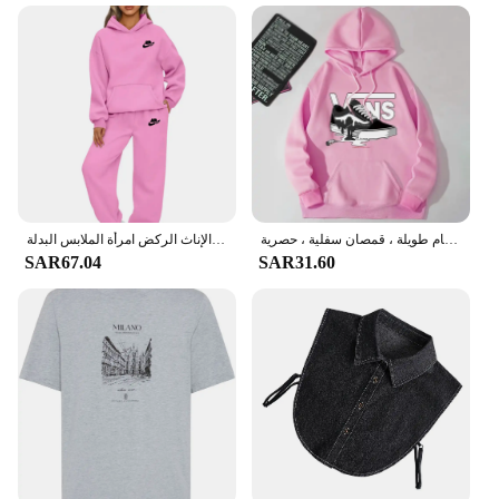
كولاب سترات بغطاء رأس للرجال والنساء ، سترات كاجوال ، بلوزات برقبة مستديرة ، بلوفرات بأكمام طويلة ، قمصان سفلية ، حصرية
أزياء المرأة قطعتين مجموعة الشتاء الدافئة هوديس + السراويل البلوفرات بلوزات الإناث الركض امرأة الملابس البدلة
SAR67.04
SAR31.60