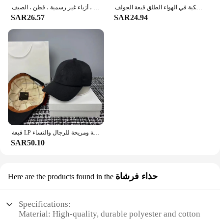
أزياء المرأة قبعة للجنسين قبعة بيسبول القطن قبعة باردة عارضة الرجال لينة أعلى قبعات البيسبول قبعة سائق الشاحنة الكلاسيكية في الهواء الطلق قبعة الجولف
تيشيرت رجالي بحروف بسيطة ، ملابس مريحة جيدة التهوية للشارع في الهواء الطلق ، أزياء غير رسمية ، قطن ، الصيف
SAR26.57
SAR24.94
قبعة LP من الكشمير للخريف والشتاء، قبعات بيسبول كاجوال مطرزة دافئة ومريحة للرجال والنساء
SAR50.10
حذاء فرشاة
Here are the products found in the
Specifications:
Material: High-quality, durable polyester and cotton