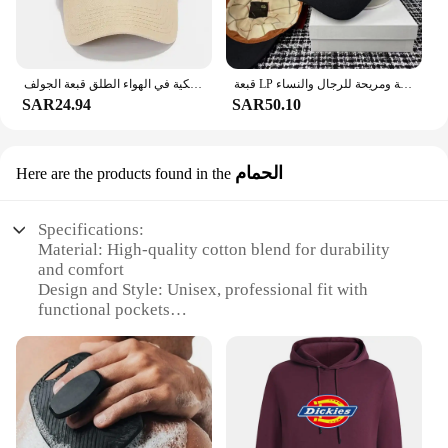
قبعة LP من الكشمير للخريف والشتاء، قبعات بيسبول كاجوال مطرزة دافئة ومريحة للرجال والنساء
أزياء المرأة قبعة للجنسين قبعة بيسبول القطن قبعة باردة عارضة الرجال لينة أعلى قبعات البيسبول قبعة سائق الشاحنة الكلاسيكية في الهواء الطلق قبعة الجولف
SAR24.94
SAR50.10
الحمام
Here are the products found in the
Specifications:
Material: High-quality cotton blend for durability
and comfort
Design and Style: Unisex, professional fit with
functional pockets
Usage and Purpose: Ideal for medical professionals
and healthcare workers
Performance and Property: Stain-resistant and easy
to clean
Shape or Size or Weight or Quantity: Available in a
variety of sizes and sets to suit different needs