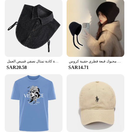
المرأة شتاء دافئ ميلارد محبوك قبعة الصوف المخلوطة التراص قبعة هوديي تنوعا محبوك قبعة قطري حقيبة كروس
ديكي الدنيم وهمية طوق مكافحة النباح للكلاب بلوزة بيضاء المرأة متأنق سيدة كاذبة تمثال نصفي قميص العمل
SAR20.58
SAR14.71