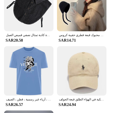
المرأة شتاء دافئ ميلارد محبوك قبعة الصوف المخلوطة التراص قبعة هوديي تنوعا محبوك قبعة قطري حقيبة كروس
ديكي الدنيم وهمية طوق مكافحة النباح للكلاب بلوزة بيضاء المرأة متأنق سيدة كاذبة تمثال نصفي قميص العمل
SAR20.58
SAR14.71
أزياء المرأة قبعة للجنسين قبعة بيسبول القطن قبعة باردة عارضة الرجال لينة أعلى قبعات البيسبول قبعة سائق الشاحنة الكلاسيكية في الهواء الطلق قبعة الجولف
تيشيرت رجالي بحروف بسيطة ، ملابس مريحة جيدة التهوية للشارع في الهواء الطلق ، أزياء غير رسمية ، قطن ، الصيف
SAR26.57
SAR24.94