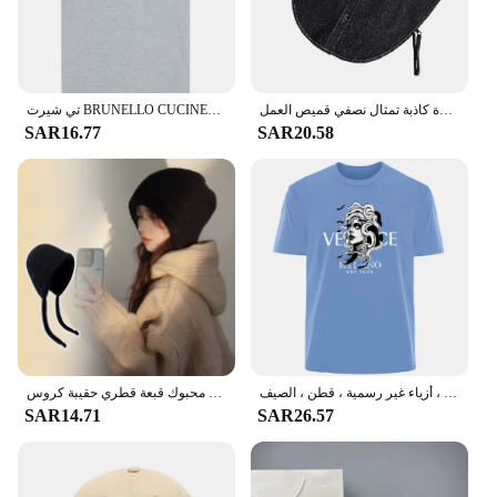
ديكي الدنيم وهمية طوق مكافحة النباح للكلاب بلوزة بيضاء المرأة متأنق سيدة كاذبة تمثال نصفي قميص العمل
تي شيرت BRUNELLO CUCINELLI صيفي أنيق بأكمام قصيرة، مطبوع عليه حرف واحد فقط من القطن للرجال والنساء
SAR16.77
SAR20.58
تيشيرت رجالي بحروف بسيطة ، ملابس مريحة جيدة التهوية للشارع في الهواء الطلق ، أزياء غير رسمية ، قطن ، الصيف
المرأة شتاء دافئ ميلارد محبوك قبعة الصوف المخلوطة التراص قبعة هوديي تنوعا محبوك قبعة قطري حقيبة كروس
SAR14.71
SAR26.57