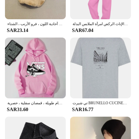
أزياء المرأة قطعتين مجموعة الشتاء الدافئة هوديس + السراويل البلوفرات بلوزات الإناث الركض امرأة الملابس البدلة
قبعات البيسبول أفخم للرجال والنساء ، قمة صلبة ، قبعات عادية ، رسالة معدنية ، سميكة ، قبعة الشمس الدافئة ، أحادية اللون ، فرو الأرنب ، الشتاء
SAR23.14
SAR67.04
تي شيرت BRUNELLO CUCINELLI صيفي أنيق بأكمام قصيرة، مطبوع عليه حرف واحد فقط من القطن للرجال والنساء
كولاب سترات بغطاء رأس للرجال والنساء ، سترات كاجوال ، بلوزات برقبة مستديرة ، بلوفرات بأكمام طويلة ، قمصان سفلية ، حصرية
SAR31.60
SAR16.77