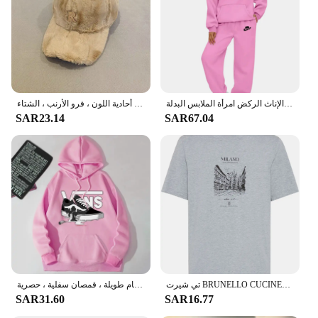
أزياء المرأة قطعتين مجموعة الشتاء الدافئة هوديس + السراويل البلوفرات بلوزات الإناث الركض امرأة الملابس البدلة
قبعات البيسبول أفخم للرجال والنساء ، قمة صلبة ، قبعات عادية ، رسالة معدنية ، سميكة ، قبعة الشمس الدافئة ، أحادية اللون ، فرو الأرنب ، الشتاء
SAR23.14
SAR67.04
تي شيرت BRUNELLO CUCINELLI صيفي أنيق بأكمام قصيرة، مطبوع عليه حرف واحد فقط من القطن للرجال والنساء
كولاب سترات بغطاء رأس للرجال والنساء ، سترات كاجوال ، بلوزات برقبة مستديرة ، بلوفرات بأكمام طويلة ، قمصان سفلية ، حصرية
SAR31.60
SAR16.77