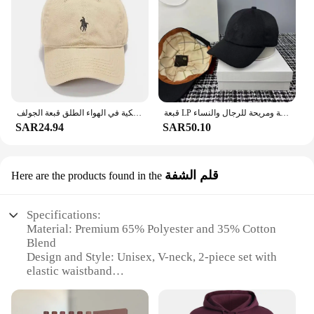
قبعة LP من الكشمير للخريف والشتاء، قبعات بيسبول كاجوال مطرزة دافئة ومريحة للرجال والنساء
أزياء المرأة قبعة للجنسين قبعة بيسبول القطن قبعة باردة عارضة الرجال لينة أعلى قبعات البيسبول قبعة سائق الشاحنة الكلاسيكية في الهواء الطلق قبعة الجولف
SAR24.94
SAR50.10
قلم الشفة
Here are the products found in the
Specifications:
Material: Premium 65% Polyester and 35% Cotton
Blend
Design and Style: Unisex, V-neck, 2-piece set with
elastic waistband
Usage and Purpose: Ideal for healthcare
professionals requiring a durable and comfortable
uniform