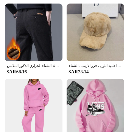
wholesale vendors, suppliers, and individuals
looking for high-quality, durable scrubs.
قبعات البيسبول أفخم للرجال والنساء ، قمة صلبة ، قبعات عادية ، رسالة معدنية ، سميكة ، قبعة الشمس الدافئة ، أحادية اللون ، فرو الأرنب ، الشتاء
الصوف الرجال سروال قصير سراويل تقليدية الشنيل تمتد بلون الأعمال السراويل سميكة الدافئة الشتاء الحراري الذكور الملابس
SAR68.16
SAR23.14