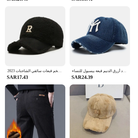
and can be tumble dried, ensuring that they are
ready for use quickly. For healthcare facilities
looking to stock up on scrubs, the Dickies Scrubs
are available for wholesale purchase, making them
an economical choice for vendors and suppliers.
The sets are also for sale, providing an accessible
option for individuals seeking high-quality medical
attire.
عالية الجودة أسود أزرق الدنيم قبعة بيسبول للنساء Snapback قبعة Casquette أوم قابل للتعديل الفاخرة أبي القبعات للرجال 2023
2023 العصرية إلكتروني كبير التطريز الرجال الشتاء القبعات الأبيض البني امبسوول قبعة بيسبول للنساء الدافئة أفخم قبعات سائقي الشاحنات Gorras
SAR17.43
SAR24.39