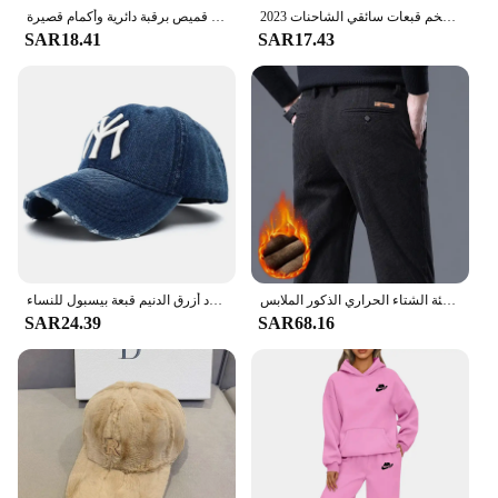
2023 العصرية إلكتروني كبير التطريز الرجال الشتاء القبعات الأبيض البني امبسوول قبعة بيسبول للنساء الدافئة أفخم قبعات سائقي الشاحنات Gorras
تي شيرت نسائي كاجوال أنيق وجذاب برسومات قناة - قميص برقبة دائرية وأكمام قصيرة
SAR18.41
SAR17.43
الصوف الرجال سروال قصير سراويل تقليدية الشنيل تمتد بلون الأعمال السراويل سميكة الدافئة الشتاء الحراري الذكور الملابس
عالية الجودة أسود أزرق الدنيم قبعة بيسبول للنساء Snapback قبعة Casquette أوم قابل للتعديل الفاخرة أبي القبعات للرجال 2023
SAR24.39
SAR68.16