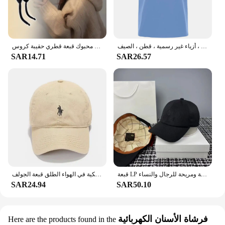
تيشيرت رجالي بحروف بسيطة ، ملابس مريحة جيدة التهوية للشارع في الهواء الطلق ، أزياء غير رسمية ، قطن ، الصيف
المرأة شتاء دافئ ميلارد محبوك قبعة الصوف المخلوطة التراص قبعة هوديي تنوعا محبوك قبعة قطري حقيبة كروس
SAR14.71
SAR26.57
قبعة LP من الكشمير للخريف والشتاء، قبعات بيسبول كاجوال مطرزة دافئة ومريحة للرجال والنساء
أزياء المرأة قبعة للجنسين قبعة بيسبول القطن قبعة باردة عارضة الرجال لينة أعلى قبعات البيسبول قبعة سائق الشاحنة الكلاسيكية في الهواء الطلق قبعة الجولف
SAR24.94
SAR50.10
فرشاة الأسنان الكهربائية
Here are the products found in the