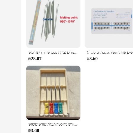
מעבדת שיניים חומרים גבוהה טמפרטורת ריתוך מוט NiCr סגסוגת עבור PFM הלחמה
₪28.07
₪3.60
פרוץ אצבע דנטלי קבצים אנדוטי שורש נירוסטה תעלת שורש שימוש cor ניקוי
₪3.60