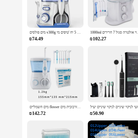
replacement heads are engineered to provide a thorough clean
**Superior Performance and Hygiene**
The Dental Cleanser is designed with the user's comfort and 
infection and ensuring a hygienic oral care routine. The too
grip, making it suitable for extended use. The product is ava
 אבקת ספא חיטוי אולטרה סגול 7 חרירים
מים פולסים v300g אוראלי מחליק אוראלי 5 יח 'טיפים מי flosser ניקוי חשמלי 800 מ ל "ל היגיינת הפה דנטלי לטיפול אוראלי
**Tailored for Professional Use and Home Care**
₪74.49
₪102.27
Whether you're a dental professional or a health-conscious ind
clinics and personal use at home. The product's performance a
features and comprehensive set, the Dental Cleanser is a valu
מים חשמליים flosser הזרקת מים חשמליים 600 מ "ל שיניים שיניים ניקוי 8 זרבובית מים flosser flosser שיניים ניקוי שיניים מנקה
₪142.72
₪50.90