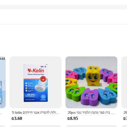
in professional settings
ts for sale
ed to provide a deep clean that targets plaque and bacteria. Its gentle yet effe
 feeling refreshed and healthy. Whether you're a dental professional or a health-c
 about convenience. The ergonomic packaging is thoughtfully designed to fit co
, making it an ideal choice for wholesale or vendor purchases. The compact siz
20pcs טוחנת בצורת שן גומי מחקי רופא שיניים שיניים מרפאת בית ספר מתנת תלמיד גומי
Y-kelin טיהור טבלט 30/60/90 כרטיסיות ניקוי גלולות להסרת אנטי חיידקים
הטאבלט ניקוי 100 כרטיסיות ניקוי הלבנה להסי
₪3.60
₪8.95
₪
m individuals to dental professionals. Its versatile nature makes it a perfect fit