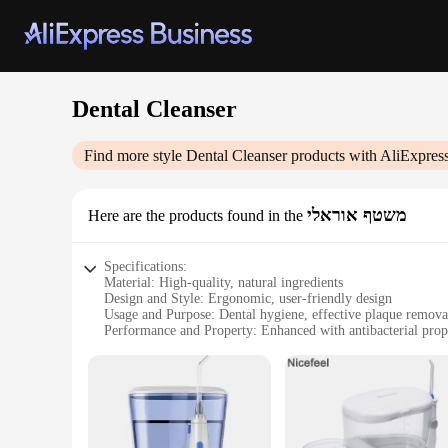
Dental Cleanser
Find more style
Dental Cleanser
products with AliExpres
משטף אוראלי
Here are the products found in the
Specifications:
Material: High-quality, natural ingredients
Design and Style: Ergonomic, user-friendly design
Usage and Purpose: Dental hygiene, effective plaque remova
Performance and Property: Enhanced with antibacterial prop
Parts and Accessories: Comes with a toothbrush and a set of
Quantity: Available in bulk sets for wholesale and vendor pu
Features:
**Advanced Dental Care for Everyone**
The Dental Cleanser is an essential tool for maintaining opti
experience. Its ergonomic design is not only aesthetically ple