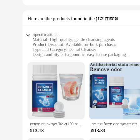
טיפוח שנן
Here are the products found in the
Specifications:
Material: High-quality, gentle cleansing agents
Product Discount: Available for bulk purchases
Type and Category: Dental Cleanser
Design and Style: Ergonomic, easy-to-use packaging
Usage and Purpose: Enhances oral hygiene and fresh breath
Typical Adaptive Scenario: Suitable for daily use at home or 
Shape or Size or Weight or Quantity: Comes in convenient se
Features:
**Advanced Oral Care**
The Dental Cleanser is a breakthrough in oral hygiene, design
safe for daily use, ensuring that your teeth and gums are left
your oral care routine.
**Convenience and Efficiency**
The Dental Cleanser is not just about performance; it's also
maneuver around your mouth. The product is available in sets
ר ריח רע ריח רע ניקוי הפה טיפול ניקוי ריח
ניקוי שיניים תותבות Tablet 100 כרטיסיות ניקוי גלולות הלבנת להסיר ריחות רעים אוראלי ניקוי טיפול טרי נשימה ניקוי כתמים
making it accessible whenever you need it.
₪13.18
₪13.83
**For Everyone, Everywhere**
The Dental Cleanser is suitable for a wide range of users, fro