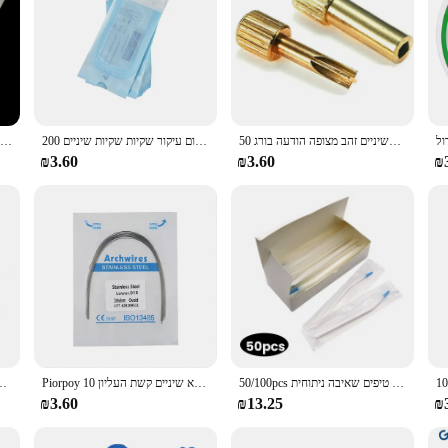
שיניים זהב מצופה הודעה בורג 50Pcs תיק חומרי שיניים לרופא שיניים כלי רפואת שיניים להשתמש הודעה
200 יח'\אריזה רפואת שיניים רפואי כיתה נייר עצמי איטום עיקור שקיות שקיות שיניים Odontologia קעקוע כלים נייל אמנות Acces
10 חבילות שיניים אורתודונטי Niti קשת חוט סופר אלסטי עגול מלבני דמוי ביצה Archwires טופס שיניים סד רופא שיניים חומרים
₪3.60
₪3.60
₪
50/100pcs מרפאת שיניים חד פעמיים מרפאת שיניים כירורגית טיפים שאיבה ניתוחית
Piorpoy 10 יח 'נירוסטה שיניים חוט עגול/מלבני חוט מארכיתיל רפואת שיניים חומר רופא שיניים קשת העליון
12 יח'\קופסא שיניים נירוסטה הפה מראה שיניים 4/5 אנטי ערפל מול פני השטח 
₪3.60
₪13.25
₪