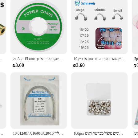
 care expertise. Whether you're at home or in a professional setting, the Dental C
10 יח'\שקית מומנט שיניים חיצוני האביב אורתודונטי מומנט קפיצי קפיץ המומנט קפיץ סהר באביב עבור חוט ארכיץ
אזדנט שיניים אורתודונטית אלסטית גומי רשת חשמל גומי אולטרה פס צבע שקוף אורך ארוך טווח 15 רגל/רול
שיניים זהב מצופה הודעה בורג 50Pcs תיק חומרי שיניים לרופ
₪3.60
₪3.60
₪
100pcs שיניים מעבדה ניילון תפס קטן שטוח ליטוש לטש טיפול מונע מברשות חד פעמי שיניים טיפול מברשת ראש
10 יח'\אריזה קשת שיניים שיניים אורתודונטית סופר אלסטי ניטי עגול מלבן קשתות תחתון/עליון 012/014/016/018/020/16x1 6/16x22
50/100pcs מרפאת שיניים חד פעמיים מרפאת שיניים כירורגית טיפים ש