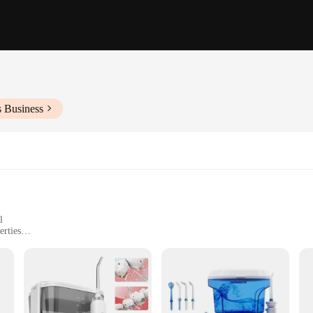
s Business
l
erties
 replacement heads
rchases
mal oral health. This dental care product is meticulously crafted from premium n
asing but also user-friendly, making it accessible for individuals of all ages an