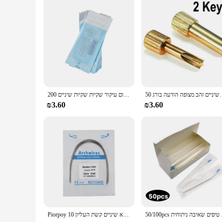
designed to be user-friendly, catering to all levels of dental
fresh breath.
א שיניים כלי רפואת שיניים להשתמש הודעה
200 יח'\אריזה רפואת שיניים רפואי כיתה נייר עצמי איטום עיקור שקיות שקיות שיניים Odontologia קעקוע כלים נייל אמנות Acces
₪3.60
₪3.60
איבה ניתוחית
Piorpoy 10 יח 'נירוסטה שיניים חוט עגול/מלבני חוט מארכיתיל רפואת שיניים חומר רופא שיניים קשת העליון