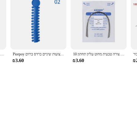
10 יח'\אריזה אזדנט שיניים אורתודונטי חום חום מופעל ניטי מלבני עגול קשת חוטי צורה טבעית מחוט עליון תחתון
Piorpoy שיניים שיניים אלסטית אלסטית אלסטית שיניים/40 מקלות צבעוניות עבור ברצועות שיניים ברדס ברזים backets braces ortho טיפול mate
1 אריזה שיניים אורתודונטית מלברקים סוגר mim monoblock מיני roth mbt 022 018 חריץ ווים 345 רופא שיניים מעבדה סוגר מעבדה
₪3.60
₪3.60
₪