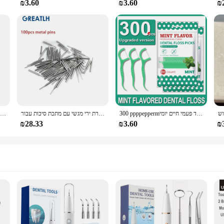
₪3.60
₪3.60
₪
300 ppppeppermמנטה שקית גדולה מקלות שיניים-לנקות את הפערים בין שיניים-חזה נייד חד פעמי חיים יומי
שיניים עגול כוורת ירי מגשי עם מתכת סיכות עבור Sintering מחבת מעגל מדף צלחת בעל שיניים טכנאי ציוד
10 יח'\אריזה אזדנט שיניים אורתודונטי חום חום מופעל ניטי מלבני עגול קשת חוטי צורה טבעית מחוט עליון תחתון
₪28.33
₪3.60
₪