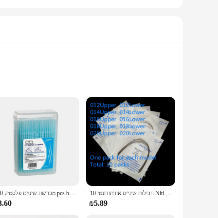
ctive formula is crafted from premium ingredients that are
onscious individual, this cleanser is an essential addition to
mfortably in your hand, making it easy to apply and
e ensures that it can be easily stored in any bathroom,
10 חבילות שיניים אורתודונטי Niti קשת חוט סופר אלסטי עגול מלבני דמוי ביצה Archwires טופס שיניים סד רופא שיניים חומרים
מברשת שיניים פלסטיק 200 pcs boothed פלסטיק שיניים מברשת שיניים חד פעמי שיניים מברשת שיניים בחירת חוט דנטלי
3.60
₪5.89
 for both personal and professional use. The product is