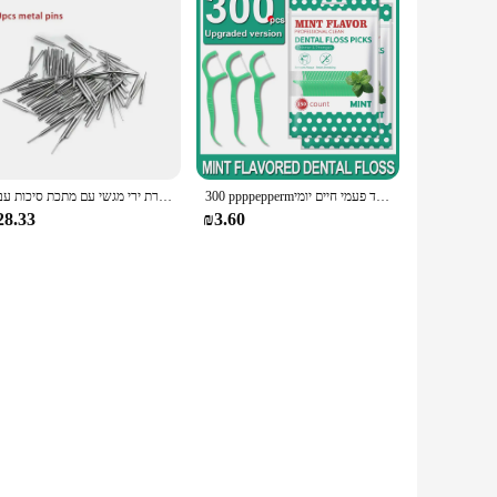
300 ppppeppermמנטה שקית גדולה מקלות שיניים-לנקות את הפערים בין שיניים-חזה נייד חד פעמי חיים יומי
שיניים עגול כוורת ירי מגשי עם מתכת סיכות עבור Sintering מחבת מעגל מדף צלחת בעל שיניים טכנאי ציוד
28.33
₪3.60