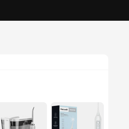
atural ingredients, ensuring a gentle yet effective cleaning
d skill levels. The toothbrush and its accompanying set of