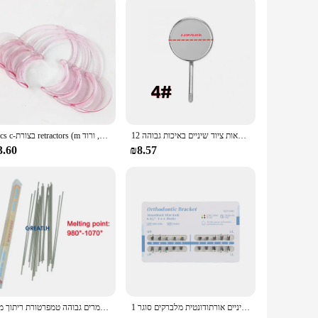
leanser is a reliable tool to maintain your oral health and
12 יח'\קופסא שיניים נירוסטה הפה מראה שיניים 4/5 אנטי ערפל מול פני השטח שיניים רפואת שיניים מראות ציוד שיניים באיכות גבוהה
5pcs c-בצורת retractors (m גודל, ורוד) הפה פותחן שיניים טיפול פותחן שיניים עבור תיקון ציוד שיניים
3.60
₪8.57
1 אריזה שיניים אורתודונטית מלברקים סוגר mim monoblock מיני roth mbt 022 018 חריץ ווים 345 רופא שיניים מעבדה סוגר מעבדה
מעבדת שיניים חומרים גבוהה טמפרטורת ריתוך מוט NiCr סגסוגת עבור PFM הלחמה