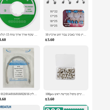
10 יח'\שקית מומנט שיניים חיצוני האביב אורתודונטי מומנט קפיצי קפיץ המומנט קפיץ סהר באביב עבור חוט ארכיץ
אזדנט שיניים אורתודונטית אלסטית גומי רשת חשמל גומי אולטרה פס צבע שקוף אורך ארוך טווח 15 רגל/רול
3.60
₪3.60
100pcs שיניים מעבדה ניילון תפס קטן שטוח ליטוש לטש טיפול מונע מברשות חד פעמי שיניים טיפול מברשת ראש
10 יח'\אריזה קשת שיניים שיניים אורתודונטית סופר אלסטי ניטי עגול מלבן קשתות תחתון/עליון 012/014/016/018/020/16x1 6/16x22
3.60
₪3.60