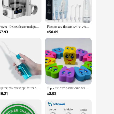
e growth of harmful microorganisms, reducing the risk of
 the mouth, while the ergonomic handle provides a comfortable
es, ensuring that you always have a fresh supply on hand.
Flossers מים flossers אוראלי נטענת נייד שיניים 3 מצבי מים טנק לשיניים 300 מ "ל שיניים עמיד למים שיניים
אוראלית משחיפת flosser multipectinal שן מנקה 600 מ "ל חשמלי שיניים היגייני דרך הפה חרירי 10 מצבים 4 טיפים סילון ipx7
67.93
₪50.09
ts versatile design caters to both professional use in dental
ice for maintaining oral hygiene. With its easy-to-use
20pcs טוחנת בצורת שן גומי מחקי רופא שיניים שיניים מרפאת בית ספר מתנת תלמיד גומי
ידני לחץ שיניים בלחץ גבוה ניקוי שיניים בית אוראלי משחיפת שיניים נקיות מים דנטלי ניקוי שיניים מים ידני קיסם
10.21
₪8.95