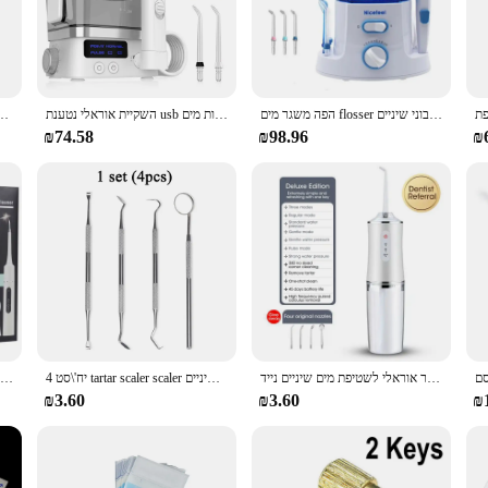
, targeting plaque and bacteria effectively.
safety in mind. The antibacterial properties of the product work to prevent th
thbrush head's design allows for a deep clean, reaching hard-to-reach areas of
ilable in bulk sets, making it an ideal choice for wholesale and vendor purchas
הפה משגר מים flosser שיניים ניקוי הפה הלבנת שיניים 7 זרבובית מים חשמלי עבור מסיר מחשבוני שיניים
השקיית אוראלי נטענת usb נטענת 10 רמות מים flosser נייד מים שיניים 600 מ "ל מיכל מים שיניים ביתי מנקה
1000ml חשמלי אוראלי משטף שיניים אבקת אוראלי ניקוי סוכן אוראלי טיפול שיניים
₪74.58
₪98.96
₪
ividual, the Dental Cleanser is the perfect addition to your oral care regimen. I
nd property are designed to deliver consistent results, making it a reliable cho
able asset for anyone looking to improve their dental health.
משגר אוראלי לשטיפת מים שיניים נייד flosser usb נטענת מים דנטלי ULL 220 מ "ל 3 מצבי שיניים מנקה
4 יח'\סט tartar scaler scaler מגרד את השיניים ניקוי כלי שיניים שיניים היגיינת ערכת טיפול שיניים
מסיר אבנית שיניים נייד מסיר אבנית כלי מקצועי לניקוי שיניים לניקוי שיניים יעיל
₪3.60
₪3.60
₪