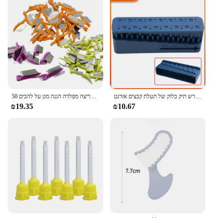
דנטלי שליט אנדודונטי שליט אנדו שורש תיק בלוק של תעלת קבצים אזדנט
50 שיניים ראש הממשלה יח'\קופסא שיניים באופן קרוב לפלסטיק עם מטריצה מפלדה הגנה מגן על להבים
₪19.35
₪10.67