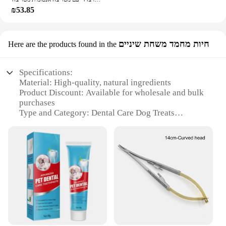
₪53.85
חיות מחמד משחת שיניים
Here are the products found in the
Specifications:
Material: High-quality, natural ingredients
Product Discount: Available for wholesale and bulk
purchases
Type and Category: Dental Care Dog Treats
Design and Style: Unique chew shape for effective
plaque removal
Usage and Purpose: Promotes oral hygiene and
fresh breath
Typical Adaptive Scenario: Suitable for dogs of all
sizes and breeds
Shape or Size or Weight or Quantity: Available in
sets for sale
Features:
**Enhanced Oral Health for Your Canine