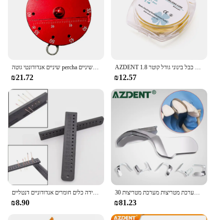
AZDENT שיניים גומי סכר ייצוב כבל בינוני גודל קוטר 1.8mm טריזי קו מלחציים גיליונות אלסטי 2.1 מטר צהוב
שיניים אנדודונטי גוטה percha נקודות חותך מד עם סרגל מדידה עגול אלומיניום גלגל שיניים כלים שיניים
₪21.72
₪12.57
30 יח 'מטריצת שיניים עורפית מטריצת מתכת קדמית רצועות מערכת מטריצות מערכת מטריצות
סרגל מדידה דנטלי מדידת טווח מכשירים עם טמפרטורות גבוהות בקנה מידה כלים חומרים אנדודוניים דנטליים
₪8.90
₪81.23