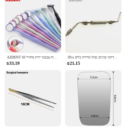
1Pcs מד עומק עמוק בדיקה שיניים שתל מדידת כלים
AZDENT 10 יח'\סט שיניים אנטי ערפל פה בחינת משטח מראה מראות צבעוני ידית מחזירי Autoclavable שיניים הלבנת כלי
₪33.19
₪21.15