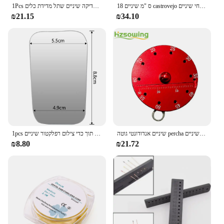
18 ס "מ שיניים castrovejo שיניים בעל מחט כירורגית מספריים אורתודונטי מחזיק מלקחי שיניים
1Pcs מד עומק עמוק בדיקה שיניים שתל מדידת כלים
₪21.15
₪34.10
שיניים אנדודונטי גוטה percha נקודות חותך מד עם סרגל מדידה עגול אלומיניום גלגל שיניים כלים שיניים
1pcs אזדנט שיניים אורתודונטית צילום מראה דו-צדדית מראות חומר זכוכית תוך כדי צילום רפלקטור שיניים
₪8.80
₪21.72