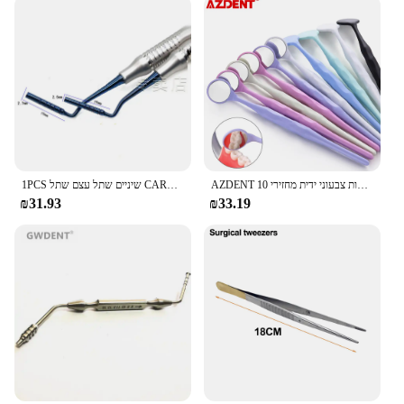
ages, making them a versatile option for pet owners
looking to maintain their dog's oral health. Whether
you're a pet owner looking for a reliable dental care
solution or a vendor looking to expand your
product range, our dental care dog treats are a
perfect choice.
AZDENT 10 יח'\סט שיניים אנטי ערפל פה בחינת משטח מראה מראות צבעוני ידית מחזירי Autoclavable שיניים הלבנת כלי
1PCS שיניים שתל עצם שתל CARRIER טיטניום PLUGGERS פקר השתלת שיניים
₪31.93
₪33.19