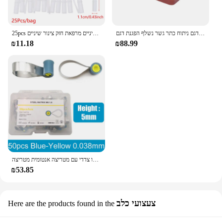
שיניים 4 פעמים שתל שיניים דגם ניתוח כתר גשר נשלף הפגנת דגם Dentisty מחקר אימון הוראת דגם
25pcs שלנו חד פעמי רוק ניקוי שיניים כירורגי טיפים שאיבה רזה סוג ארוך רפואת שיניים מרפאת חזק צינור שיניים
₪11.18
₪88.99
מטריצה שיניים חדשות מטריצות מתכת 5 מ "מ דו צדדי עם מטריצה אנטומית מטריצה m6
₪53.85
צעצועי כלב
Here are the products found in the