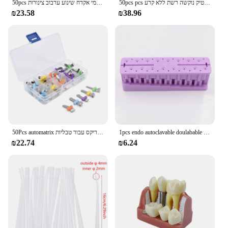
50pcs pcs הרושם שיניים חד פעמי מגשים ערכות רישום המגש עם מסגרת פלסטיק נוקשה רשת ללא קרע
50pcs שיניים ערבוב טיפים הפנוי סיליקון גומי ערבוב ראש רפואת שיניים חומרים סיליקון גומי אקדח שינוע ערבוב צינורות
₪23.58
₪38.96
1pcs endo autoclavable doulabable docontic docontic block שיניים מכשיר שיניים חודרנית
50Pcs automatrix שיניים ערכת מטריקס להקות עם הלבשה שיניים מטריקס מטריצות חתך מטריקס עבור טבליות
₪22.74
₪6.24