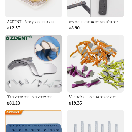
סרגל מדידה דנטלי מדידת טווח מכשירים עם טמפרטורות גבוהות בקנה מידה כלים חומרים אנדודוניים דנטליים
AZDENT שיניים גומי סכר ייצוב כבל בינוני גודל קוטר 1.8mm טריזי קו מלחציים גיליונות אלסטי 2.1 מטר צהוב
₪12.57
₪8.90
50 שיניים ראש הממשלה יח'\קופסא שיניים באופן קרוב לפלסטיק עם מטריצה מפלדה הגנה מגן על להבים
30 יח 'מטריצת שיניים עורפית מטריצת מתכת קדמית רצועות מערכת מטריצות מערכת מטריצות
₪81.23
₪19.35