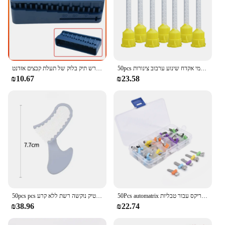
50pcs שיניים ערבוב טיפים הפנוי סיליקון גומי ערבוב ראש רפואת שיניים חומרים סיליקון גומי אקדח שינוע ערבוב צינורות
דנטלי שליט אנדודונטי שליט אנדו שורש תיק בלוק של תעלת קבצים אזדנט
₪10.67
₪23.58
50Pcs automatrix שיניים ערכת מטריקס להקות עם הלבשה שיניים מטריקס מטריצות חתך מטריקס עבור טבליות
50pcs pcs הרושם שיניים חד פעמי מגשים ערכות רישום המגש עם מסגרת פלסטיק נוקשה רשת ללא קרע
₪38.96
₪22.74