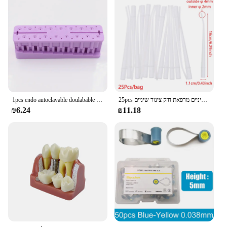
25pcs שלנו חד פעמי רוק ניקוי שיניים כירורגי טיפים שאיבה רזה סוג ארוך רפואת שיניים מרפאת חזק צינור שיניים
1pcs endo autoclavable doulabable docontic docontic block שיניים מכשיר שיניים חודרנית
₪6.24
₪11.18