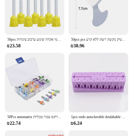
50pcs pcs הרושם שיניים חד פעמי מגשים ערכות רישום המגש עם מסגרת פלסטיק נוקשה רשת ללא קרע
50pcs שיניים ערבוב טיפים הפנוי סיליקון גומי ערבוב ראש רפואת שיניים חומרים סיליקון גומי אקדח שינוע ערבוב צינורות
₪23.58
₪38.96
1pcs endo autoclavable doulabable docontic docontic block שיניים מכשיר שיניים חודרנית
50Pcs automatrix שיניים ערכת מטריקס להקות עם הלבשה שיניים מטריקס מטריצות חתך מטריקס עבור טבליות
₪22.74
₪6.24