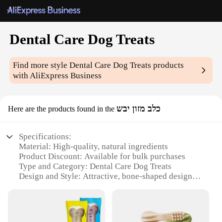
Dental Care Dog Treats
Find more style
Dental Care Dog Treats
products
with AliExpress Business
כלב מזון יבש
Here are the products found in the
Specifications:
Material: High-quality, natural ingredients
Product Discount: Available for bulk purchases
Type and Category: Dental Care Dog Treats
Design and Style: Attractive, bone-shaped design
Usage and Purpose: Promotes dental health and
hygiene
Typical Adaptive Scenario: Suitable for dogs of all
sizes