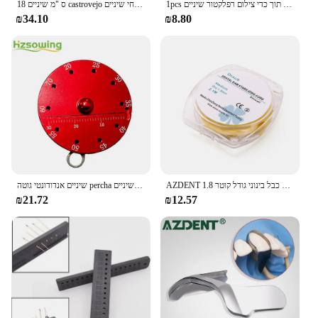
1pcs אזדנט שיניים אורתודונטית צילום מראה דו-צדדית מראות חומר זכוכית תוך כדי צילום רפלקטור שיניים
18 ס "מ שיניים castrovejo שיניים בעל מחט כירורגית מספריים אורתודונטי מחזיק מלקחי שיניים
₪34.10
₪8.80
AZDENT שיניים גומי סכר ייצוב כבל בינוני גודל קוטר 1.8mm טריזי קו מלחציים גיליונות אלסטי 2.1 מטר צהוב
שיניים אנדודונטי גוטה percha נקודות חותך מד עם סרגל מדידה עגול אלומיניום גלגל שיניים כלים שיניים
₪21.72
₪12.57