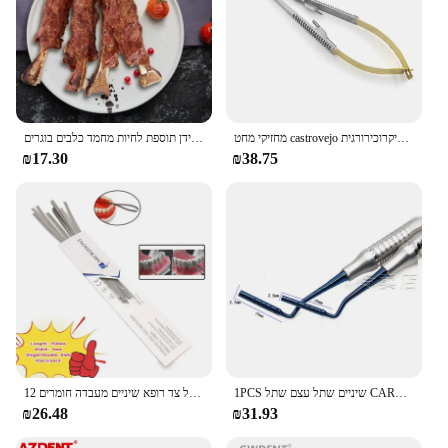
מחזיקי מחט castrovejo ישר/מעוקל עם מחט נעילה מחזיק מלקחיים 14 ס "מ/16 ס" מ מיקרוכירורגית
סטייק חדש מזון לחיות מחמד כף יד 80 גרם חטיפים כלבים לטהר את השיניים עצם תזונה בשר בקר טהור תוספי סידן תוספת לחיות מחמד כלבים בוגרים
₪17.30
₪38.75
1PCS שיניים שתל עצם שתל CARRIER טיטניום PLUGGERS פקר השתלת שיניים
12 יח'\סט שיניים מתכת ליטוש מקל רצועות אלומינה מצופה מלטש משטח יחיד כפול צד רופא שיניים מעבדה חומרים
₪26.48
₪31.93