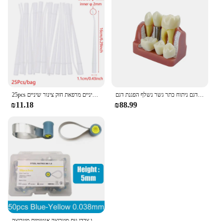
שיניים 4 פעמים שתל שיניים דגם ניתוח כתר גשר נשלף הפגנת דגם Dentisty מחקר אימון הוראת דגם
25pcs שלנו חד פעמי רוק ניקוי שיניים כירורגי טיפים שאיבה רזה סוג ארוך רפואת שיניים מרפאת חזק צינור שיניים
₪11.18
₪88.99
מטריצה שיניים חדשות מטריצות מתכת 5 מ "מ דו צדדי עם מטריצה אנטומית מטריצה m6