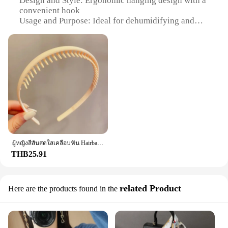
Design and Style: Ergonomic hanging design with a
addition to any room.
convenient hook
Usage and Purpose: Ideal for dehumidifying and
**Versatile and Efficient**
controlling moisture in enclosed spaces
This hanging bag is not just a product; it's a
Performance and Property: Effective in reducing
solution. Its performance and property are
humidity levels by up to 30%
unmatched, as it effectively absorbs excess
Quantity: Available in sets of 2 or 4
moisture, keeping your belongings dry and fresh.
Size: Compact and lightweight, designed to fit in
Whether you're a wholesaler, vendor, or simply
various spaces
looking to purchase for personal use, the DampRid
Hanging Bag is an excellent choice. It's a product
Features:
that's as practical as it is stylish, ensuring that you
|Wholesale|
can maintain a healthy and comfortable
environment without compromising on aesthetics.
**Efficient Moisture Control**
The DampRid Hanging Bag is a powerful ally in the
ผู้หญิงสีสันสดใสเคลือบฟัน Hairbands หักการตกแต่งแถบคาดศีรษะกลางแจ้งผม Hoop Headwear แฟชั่นอุปกรณ์เสริมผม
**Designed for Convenience**
battle against excess moisture and dampness.
THB25.91
The DampRid Hanging Bag is not just a product; it's
Crafted from robust polypropylene, this
a solution that's designed for convenience. Its
dehumidifying solution is designed to hang
modern aesthetic ensures that it blends seamlessly
discreetly in any room, ensuring a comfortable and
with any decor, while its ease of use makes it a
related Product
Here are the products found in the
dry environment. The hanging design not only
breeze to set up and maintain. Whether you're
makes it easy to install but also allows for better air
looking to prevent musty odors in your storage
circulation, which in turn enhances its effectiveness
areas or keep your clothes fresh in your closet, this
in reducing humidity levels by up to 30%. Whether
hanging bag is the perfect solution. It's an essential