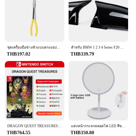
coverage
Applicable Scenarios: Ideal for use in closets,
storage areas, and basements
Features:
**Efficient Moisture Control for Your Home**
The DampRid Hanging Bag is a revolutionary
solution for maintaining a healthy and dry
ชุดเครื่องมือช่างหัวแบบตรงงอปากแหลมพิเศษแบบ DIY คลิปประแจอุปกรณ์กำจัดด้วยมือชุดดูแลรถยนต์อุปกรณ์เสริมรถยนต์
สําหรับ BMW 1 2 3 4 Series F20 F30 F31 F32 F36 2012 - UP 320i 328i 330d 335i M3 M4 ดูเปลี่ยนสไตล์คาร์บอนไฟเบอร์ฝาครอบกระจก
environment in your home. Designed to combat the
THB197.02
THB339.79
dampness that can lead to mold and mildew growth,
this product is a must-have for anyone looking to
preserve the integrity of their belongings and the air
quality in their living spaces. With its space-saving
hanging design, the DampRid Hanging Bag is an
unobtrusive addition to any room, blending
seamlessly into your surroundings while doing its
job.
**Versatile and Convenient for Every Space**
Whether you're dealing with a damp basement, a
musty closet, or a humid storage area, the DampRid
DRAGON QUEST TREASURES ข้อเสนอเกม Nintendo Switch 100% Original การ์ดเกมทางกายภาพ RPG Action ประเภทสําหรับสวิทช์ OLED Lite
แต่งหน้ากระจกหลอดไฟ LED สีขาว Daylight กระจกเงาโต๊ะเครื่องแป้งที่ถอดออกได้/ฐานจัดเก็บข้อมูล3โหมดกระจก Light ของขวัญ USB สาย
Hanging Bag is the perfect tool for tackling
THB764.55
THB350.80