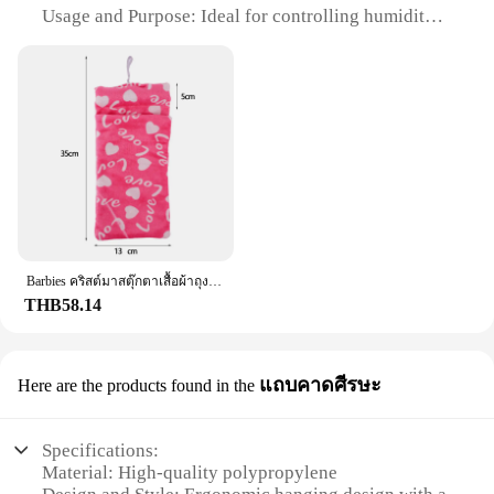
Usage and Purpose: Ideal for controlling humidity
in small spaces
Typical Adaptive Scenario: Perfect for closets,
bathrooms, and storage areas
Shape or Size or Weight or Quantity: Compact and
lightweight, easy to hang
Performance and Property: Effectively absorbs
excess moisture, keeping items dry and fresh
Features:
**Optimal Humidity Control**
The DampRid Hanging Bag is an essential tool for
maintaining a comfortable and dry environment in
Barbies คริสต์มาสตุ๊กตาเสื้อผ้าถุงนอนชุดนอนผ้านิ่มอุปกรณ์เสริมตุ๊กตาเสื้อผ้าสำหรับตุ๊กตาบาร์บี้และตุ๊กตา1/6 BJD Blythe ตุ๊กตาของเล่นเด็กหญิง
your home or office. Crafted from high-quality,
THB58.14
durable plastic, this bag is designed to absorb
excess moisture and prevent mold and mildew
growth. Its sleek, hanging design ensures that it can
แถบคาดศีรษะ
Here are the products found in the
be easily hung in closets, bathrooms, or storage
areas, making it a versatile solution for various
adaptive scenarios. The compact and lightweight
Specifications:
nature of the bag allows for easy placement without
Material: High-quality polypropylene
taking up unnecessary space, making it an ideal