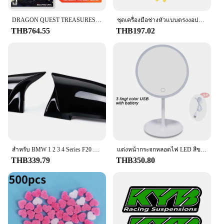
solution for maintaining a dry and fresh
environment in small spaces. The bag's innovative
DRAGON QUEST TREASURES ข้อเสนอเกม Nintendo Switch 100% Original การ์ดเกมทางกายภาพ RPG Action ประเภทสําหรับสวิทช์ OLED Lite
ชุดเครื่องมือช่างหัวแบบตรงงอปากแหลมพิเศษแบบ DIY คลิปประแจอุปกรณ์กำจัดด้วยมือชุดดูแลรถยนต์อุปกรณ์เสริมรถยนต์
design allows it to hang discreetly, making it an
THB764.55
THB197.02
ideal choice for homes, offices, and commercial
establishments. Each bag is meticulously crafted
from high-quality, durable plastic, ensuring
longevity and resilience against the elements. The
hanging feature not only adds convenience but also
maximizes the bag's effectiveness by allowing it to
circulate air more efficiently, enhancing its
moisture-absorbing capabilities.
**Versatile and Easy to Use**
Whether you're looking to prevent mold and mildew
in your closet or maintain a dry atmosphere in your
สําหรับ BMW 1 2 3 4 Series F20 F30 F31 F32 F36 2012 - UP 320i 328i 330d 335i M3 M4 ดูเปลี่ยนสไตล์คาร์บอนไฟเบอร์ฝาครอบกระจก
แต่งหน้ากระจกหลอดไฟ LED สีขาว Daylight กระจกเงาโต๊ะเครื่องแป้งที่ถอดออกได้/ฐานจัดเก็บข้อมูล3โหมดกระจก Light ของขวัญ USB สาย
storage room, the DampRid Hanging Bag is your
THB339.79
THB350.80
go-to solution. Its sleek, modern design
complements any space, making it an unobtrusive
addition to your home or office. The activated
charcoal within the bag is known for its ability to
absorb excess moisture, keeping your belongings
dry and preventing damage. With a set of two bags