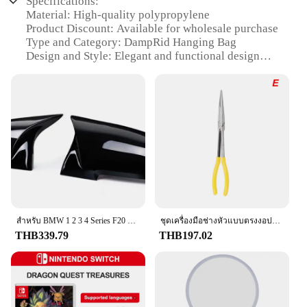
Specifications:
Material: High-quality polypropylene
Product Discount: Available for wholesale purchase
Type and Category: DampRid Hanging Bag
Design and Style: Elegant and functional design
Usage and Purpose: Ideal for moisture control in
enclosed spaces
Typical Adaptive Scenario: Perfect for closets,
storage rooms, and more
Shape or Size or Weight or Quantity: Lightweight
and easy to hang
Features:
**Efficient Moisture Control**
The DampRid Hanging Bag is a versatile solution
for managing humidity in various environments.
Made from durable high-quality polypropylene, this
สําหรับ BMW 1 2 3 4 Series F20 F30 F31 F32 F36 2012 - UP 320i 328i 330d 335i M3 M4 ดูเปลี่ยนสไตล์คาร์บอนไฟเบอร์ฝาครอบกระจก
ชุดเครื่องมือช่างหัวแบบตรงงอปากแหลมพิเศษแบบ DIY คลิปประแจอุปกรณ์กำจัดด้วยมือชุดดูแลรถยนต์อุปกรณ์เสริมรถยนต์
bag is designed to absorb excess moisture, ensuring
THB339.79
THB197.02
your belongings stay dry and protected. Whether
you're dealing with dampness in a closet, storage
room, or any other enclosed space, this hanging bag
is your reliable ally in the fight against moisture. Its
compact size and lightweight design make it easy to