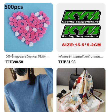
moisture issues. Its versatility extends to various
scenarios, making it an essential item for both
residential and commercial settings. The ease of use
is unmatched; simply hang the bag in the desired
location, and watch as it absorbs excess moisture,
ensuring a dry and comfortable environment. With
its efficient performance and long-lasting effect, the
DampRid Hanging Bag is a reliable choice for both
homeowners and businesses alike.
**Optimized for Bulk Purchases and Wholesale**
Understanding the importance of a comprehensive
500 ชิ้น/ถุงของขวัญกล่อง Fluffy Slime FILLER ตะกอนดินหัวใจสีชมพู Love ลูกปัดโฟม Strip Slime DIY งานแต่งงานโปรดปรานดอกไม้กล่อง FILLER
สติกเกอร์รถมอเตอร์ไซค์วิบากแบบสะท้อนแสงสติกเกอร์ติดรถ KYB WP Suspension สำหรับ Yamaha Honda Suzuki KTM KAWASAKI Benelli
moisture control solution, the DampRid Hanging
THB98.58
THB31.98
Bag is available in sets, making it an ideal choice
for bulk purchases and wholesale vendors. This
ensures that you can tackle moisture issues in
multiple areas of your home or business with ease.
The product's design and style are not only
functional but also aesthetically pleasing, blending
seamlessly into any decor. With its high-quality
plastic construction and performance-driven design,
the DampRid Hanging Bag is a testament to
durability and reliability, ensuring that you get the