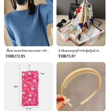
consistent level of moisture control. Whether you're
looking to protect your wardrobe, electronics, or
any other items that are sensitive to humidity, this
bag is designed to provide consistent performance
and property retention. It's a smart choice for
anyone who values the longevity and integrity of
their belongings.
เสื้อสเวตเตอร์คอกลมแขนยาวสำหรับผู้หญิง, เสื้อสเวตเตอร์คอกลมเสื้อสเวตเตอร์ตัวยาวสีพื้นเสื้อสเวตเตอร์ตัวยาวให้ความอบอุ่นสำหรับฤดูใบไม้ร่วงฤดูหนาว
ผ้าพันคอหรูหรูสำหรับผู้หญิงผ้าคลุมไหล่ผ้าไหมผ้าซาตินพิมพ์ลายผ้าพันคอฮิญาบผ้าพันคอหญิงผ้าพันคอสี่เหลี่ยม70*70ซม. ผ้าพันคอสำหรับผู้หญิง2024
THB272.95
THB75.97