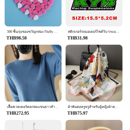
included, you can easily tackle moisture issues in
multiple areas, ensuring a consistent dry
environment across your living or working space.
**Tailored for Wholesale and Retail**
As a wholesale or retail vendor, the DampRid
500 ชิ้น/ถุงของขวัญกล่อง Fluffy Slime FILLER ตะกอนดินหัวใจสีชมพู Love ลูกปัดโฟม Strip Slime DIY งานแต่งงานโปรดปรานดอกไม้กล่อง FILLER
สติกเกอร์รถมอเตอร์ไซค์วิบากแบบสะท้อนแสงสติกเกอร์ติดรถ KYB WP Suspension สำหรับ Yamaha Honda Suzuki KTM KAWASAKI Benelli
Hanging Bag is an excellent addition to your
THB98.58
THB31.98
product line. Its practicality and ease of use make it
a popular choice among homeowners and
businesses alike. The bags are available in sets,
making them an attractive option for customers
looking to purchase in bulk. The hanging design not
only adds convenience but also ensures that the
bags are easily accessible, making them a valuable
asset for anyone looking to maintain a dry and
healthy environment.
เสื้อสเวตเตอร์คอกลมแขนยาวสำหรับผู้หญิง, เสื้อสเวตเตอร์คอกลมเสื้อสเวตเตอร์ตัวยาวสีพื้นเสื้อสเวตเตอร์ตัวยาวให้ความอบอุ่นสำหรับฤดูใบไม้ร่วงฤดูหนาว
ผ้าพันคอหรูหรูสำหรับผู้หญิงผ้าคลุมไหล่ผ้าไหมผ้าซาตินพิมพ์ลายผ้าพันคอฮิญาบผ้าพันคอหญิงผ้าพันคอสี่เหลี่ยม70*70ซม. ผ้าพันคอสำหรับผู้หญิง2024
THB272.95
THB75.97