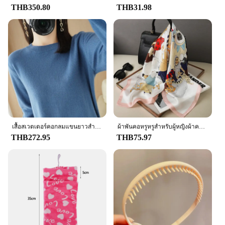
away.
THB350.80
THB31.98
**Reliable and Long-Lasting**
DampRid is renowned for its commitment to quality
and performance, and the Hanging Bag is no
exception. This product is not only effective at
reducing dampness but also designed to last. The
durable polymer material ensures that the bag
maintains its effectiveness over time, making it a
reliable and cost-effective solution for maintaining
a dry and healthy environment. Its lightweight and
portable nature also make it an eco-friendly choice,
เสื้อสเวตเตอร์คอกลมแขนยาวสำหรับผู้หญิง, เสื้อสเวตเตอร์คอกลมเสื้อสเวตเตอร์ตัวยาวสีพื้นเสื้อสเวตเตอร์ตัวยาวให้ความอบอุ่นสำหรับฤดูใบไม้ร่วงฤดูหนาว
ผ้าพันคอหรูหรูสำหรับผู้หญิงผ้าคลุมไหล่ผ้าไหมผ้าซาตินพิมพ์ลายผ้าพันคอฮิญาบผ้าพันคอหญิงผ้าพันคอสี่เหลี่ยม70*70ซม. ผ้าพันคอสำหรับผู้หญิง2024
reducing the need for frequent replacements and
THB272.95
THB75.97
contributing to a greener planet. With the DampRid
Hanging Bag, you can trust that your humidity
control needs are in good hands.