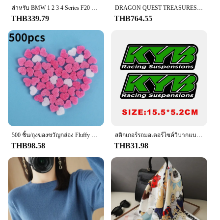
สําหรับ BMW 1 2 3 4 Series F20 F30 F31 F32 F36 2012 - UP 320i 328i 330d 335i M3 M4 ดูเปลี่ยนสไตล์คาร์บอนไฟเบอร์ฝาครอบกระจก
DRAGON QUEST TREASURES ข้อเสนอเกม Nintendo Switch 100% Original การ์ดเกมทางกายภาพ RPG Action ประเภทสําหรับสวิทช์ OLED Lite
**Versatile and Convenient**
THB339.79
THB764.55
The DampRid Hanging Bag is not just a product; it's
a versatile solution for various scenarios. Its
modern hanging bag design ensures that it can be
hung in any corner or space, making it a convenient
addition to your home or office. The sleek design
blends seamlessly with your surroundings, while the
practicality of the product shines through in its
ability to tackle moisture issues in a discreet and
effective manner. Whether you're looking to protect
your belongings from moisture damage or simply
want to maintain a healthy and comfortable
environment, the DampRid Hanging Bag is the
500 ชิ้น/ถุงของขวัญกล่อง Fluffy Slime FILLER ตะกอนดินหัวใจสีชมพู Love ลูกปัดโฟม Strip Slime DIY งานแต่งงานโปรดปรานดอกไม้กล่อง FILLER
สติกเกอร์รถมอเตอร์ไซค์วิบากแบบสะท้อนแสงสติกเกอร์ติดรถ KYB WP Suspension สำหรับ Yamaha Honda Suzuki KTM KAWASAKI Benelli
perfect choice.
THB98.58
THB31.98
**Quality and Value**
Crafted from high-quality plastic, the DampRid
Hanging Bag is built to last. Its durability ensures
that it can withstand the rigors of daily use, making
it a reliable choice for both personal and
commercial settings. The wholesale and vendor