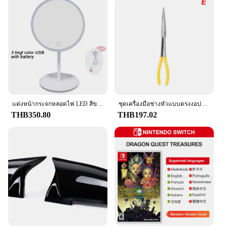
Typical Adaptive Scenario: Ideal for closets, storage
rooms, and other damp areas
Shape or Size or Weight or Quantity: Compact and
lightweight, easy to hang
Performance and Property: Contains DampRid
moisture absorbing crystals
Features:
|Vendors|
**Efficient Moisture Control**
แต่งหน้ากระจกหลอดไฟ LED สีขาว Daylight กระจกเงาโต๊ะเครื่องแป้งที่ถอดออกได้/ฐานจัดเก็บข้อมูล3โหมดกระจก Light ของขวัญ USB สาย
ชุดเครื่องมือช่างหัวแบบตรงงอปากแหลมพิเศษแบบ DIY คลิปประแจอุปกรณ์กำจัดด้วยมือชุดดูแลรถยนต์อุปกรณ์เสริมรถยนต์
The DampRid Hanging Bag is an essential tool for
THB350.80
THB197.02
maintaining a dry and fresh environment in any
enclosed space. Its design incorporates DampRid's
renowned moisture absorbing crystals, which work
tirelessly to absorb excess moisture and prevent the
growth of mold and mildew. Whether you're dealing
with dampness in your closet, storage room, or any
other area prone to moisture, this hanging bag is the
perfect solution. Its compact size and lightweight
construction make it easy to hang and move around,
ensuring that you can tackle moisture issues
wherever they arise.