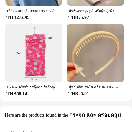
most out of your investment.
เสื้อสเวตเตอร์คอกลมแขนยาวสำหรับผู้หญิง, เสื้อสเวตเตอร์คอกลมเสื้อสเวตเตอร์ตัวยาวสีพื้นเสื้อสเวตเตอร์ตัวยาวให้ความอบอุ่นสำหรับฤดูใบไม้ร่วงฤดูหนาว
ผ้าพันคอหรูหรูสำหรับผู้หญิงผ้าคลุมไหล่ผ้าไหมผ้าซาตินพิมพ์ลายผ้าพันคอฮิญาบผ้าพันคอหญิงผ้าพันคอสี่เหลี่ยม70*70ซม. ผ้าพันคอสำหรับผู้หญิง2024
THB272.95
THB75.97
Barbies คริสต์มาสตุ๊กตาเสื้อผ้าถุงนอนชุดนอนผ้านิ่มอุปกรณ์เสริมตุ๊กตาเสื้อผ้าสำหรับตุ๊กตาบาร์บี้และตุ๊กตา1/6 BJD Blythe ตุ๊กตาของเล่นเด็กหญิง
ผู้หญิงสีสันสดใสเคลือบฟัน Hairbands หักการตกแต่งแถบคาดศีรษะกลางแจ้งผม Hoop Headwear แฟชั่นอุปกรณ์เสริมผม
THB58.14
THB25.91
กระจก และ ครอบคลุม
Here are the products found in the