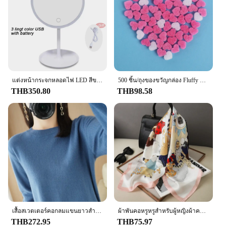
make them unobtrusive and easy to move as needed.
Available in sets, these bags are an economical
choice for those looking to manage moisture in
multiple areas of their home or business.
**Trusted by Professionals**
DampRid Hanging Bags are a trusted choice among
wholesalers, vendors, and suppliers. Their
consistent performance and property make them a
แต่งหน้ากระจกหลอดไฟ LED สีขาว Daylight กระจกเงาโต๊ะเครื่องแป้งที่ถอดออกได้/ฐานจัดเก็บข้อมูล3โหมดกระจก Light ของขวัญ USB สาย
500 ชิ้น/ถุงของขวัญกล่อง Fluffy Slime FILLER ตะกอนดินหัวใจสีชมพู Love ลูกปัดโฟม Strip Slime DIY งานแต่งงานโปรดปรานดอกไม้กล่อง FILLER
go-to product for those looking to maintain a
THB350.80
THB98.58
healthy and dry environment. These bags are not
only suitable for home use but also find their place
in commercial settings such as hotels, offices, and
retail stores. With their efficient moisture control
and versatile design, they are a valuable addition to
any space where humidity management is crucial.
เสื้อสเวตเตอร์คอกลมแขนยาวสำหรับผู้หญิง, เสื้อสเวตเตอร์คอกลมเสื้อสเวตเตอร์ตัวยาวสีพื้นเสื้อสเวตเตอร์ตัวยาวให้ความอบอุ่นสำหรับฤดูใบไม้ร่วงฤดูหนาว
ผ้าพันคอหรูหรูสำหรับผู้หญิงผ้าคลุมไหล่ผ้าไหมผ้าซาตินพิมพ์ลายผ้าพันคอฮิญาบผ้าพันคอหญิงผ้าพันคอสี่เหลี่ยม70*70ซม. ผ้าพันคอสำหรับผู้หญิง2024
THB272.95
THB75.97