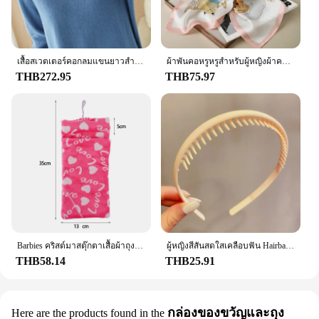
options available make it an excellent choice for
businesses looking to offer their customers a quality
product at a competitive price. The DampRid
Hanging Bag is not just a solution; it's an
เสื้อสเวตเตอร์คอกลมแขนยาวสำหรับผู้หญิง, เสื้อสเวตเตอร์คอกลมเสื้อสเวตเตอร์ตัวยาวสีพื้นเสื้อสเวตเตอร์ตัวยาวให้ความอบอุ่นสำหรับฤดูใบไม้ร่วงฤดูหนาว
ผ้าพันคอหรูหรูสำหรับผู้หญิงผ้าคลุมไหล่ผ้าไหมผ้าซาตินพิมพ์ลายผ้าพันคอฮิญาบผ้าพันคอหญิงผ้าพันคอสี่เหลี่ยม70*70ซม. ผ้าพันคอสำหรับผู้หญิง2024
investment in a healthier, drier environment that
THB272.95
THB75.97
your customers and employees will appreciate.
Barbies คริสต์มาสตุ๊กตาเสื้อผ้าถุงนอนชุดนอนผ้านิ่มอุปกรณ์เสริมตุ๊กตาเสื้อผ้าสำหรับตุ๊กตาบาร์บี้และตุ๊กตา1/6 BJD Blythe ตุ๊กตาของเล่นเด็กหญิง
ผู้หญิงสีสันสดใสเคลือบฟัน Hairbands หักการตกแต่งแถบคาดศีรษะกลางแจ้งผม Hoop Headwear แฟชั่นอุปกรณ์เสริมผม
THB58.14
THB25.91
กล่องของขวัญและถุง
Here are the products found in the