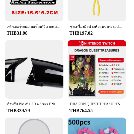
renters, and businesses
Features:
**Efficient Moisture Control**
DampRid Hanging Bags are the perfect solution for
สติกเกอร์รถมอเตอร์ไซค์วิบากแบบสะท้อนแสงสติกเกอร์ติดรถ KYB WP Suspension สำหรับ Yamaha Honda Suzuki KTM KAWASAKI Benelli
ชุดเครื่องมือช่างหัวแบบตรงงอปากแหลมพิเศษแบบ DIY คลิปประแจอุปกรณ์กำจัดด้วยมือชุดดูแลรถยนต์อุปกรณ์เสริมรถยนต์
maintaining a dry and fresh environment in any
THB31.98
THB197.02
space. These bags are designed to absorb excess
moisture, effectively preventing the growth of mold
and mildew. Their high-quality plastic construction
ensures durability, making them a reliable choice
for long-term use. Whether you're looking to
control humidity in a closet, basement, or storage
area, these hanging bags are an effective and
convenient solution.
**Versatile and Convenient**
The sleek, hanging design of the DampRid Hanging
Bags makes them easy to install and use. The
สําหรับ BMW 1 2 3 4 Series F20 F30 F31 F32 F36 2012 - UP 320i 328i 330d 335i M3 M4 ดูเปลี่ยนสไตล์คาร์บอนไฟเบอร์ฝาครอบกระจก
DRAGON QUEST TREASURES ข้อเสนอเกม Nintendo Switch 100% Original การ์ดเกมทางกายภาพ RPG Action ประเภทสําหรับสวิทช์ OLED Lite
included hooks allow for quick and secure
THB339.79
THB764.55
attachment to any hanging surface, making them
ideal for closets, wardrobes, or even in your car.
Their compact size and lightweight construction