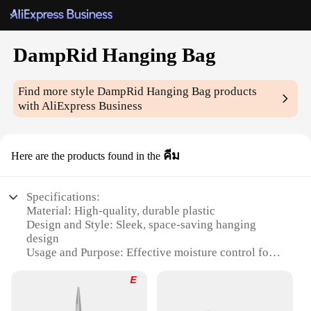
DampRid Hanging Bag
Find more style
DampRid Hanging Bag
products
with AliExpress Business
คีม
Here are the products found in the
Specifications:
Material: High-quality, durable plastic
Design and Style: Sleek, space-saving hanging
design
Usage and Purpose: Effective moisture control for
enclosed spaces
Performance and Property: Absorbs excess
moisture, preventing mold and mildew growth
Quantity: Available in sets for comprehensive