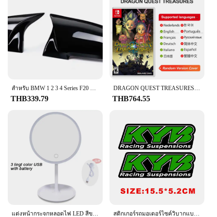
bag is engineered to efficiently absorb and lock in
moisture, keeping your environment dry and mold-
free. Its sleek, hanging design ensures that it can be
easily installed in a variety of spaces, from closets
to basements, without taking up valuable floor or
shelf space. The lightweight and portable nature of
the bag makes it an ideal solution for those who are
constantly on the move or need to adapt to changing
environments.
สําหรับ BMW 1 2 3 4 Series F20 F30 F31 F32 F36 2012 - UP 320i 328i 330d 335i M3 M4 ดูเปลี่ยนสไตล์คาร์บอนไฟเบอร์ฝาครอบกระจก
DRAGON QUEST TREASURES ข้อเสนอเกม Nintendo Switch 100% Original การ์ดเกมทางกายภาพ RPG Action ประเภทสําหรับสวิทช์ OLED Lite
**Versatile and Convenient**
THB339.79
THB764.55
Whether you're a homeowner looking to maintain a
healthy indoor environment or a vendor seeking
reliable humidity control solutions for your
customers, the DampRid Hanging Bag is a versatile
choice. Its design is not only aesthetically pleasing
but also functional, making it a valuable addition to
any home or business. The bag's lightweight nature
and portability make it an excellent choice for those
who need to manage humidity in multiple locations,
from storage units to offices. The included hanging
hook simplifies installation, ensuring that you can
get started on your humidity control journey right
แต่งหน้ากระจกหลอดไฟ LED สีขาว Daylight กระจกเงาโต๊ะเครื่องแป้งที่ถอดออกได้/ฐานจัดเก็บข้อมูล3โหมดกระจก Light ของขวัญ USB สาย
สติกเกอร์รถมอเตอร์ไซค์วิบากแบบสะท้อนแสงสติกเกอร์ติดรถ KYB WP Suspension สำหรับ Yamaha Honda Suzuki KTM KAWASAKI Benelli