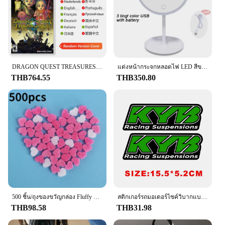
hang and move around as needed.
**Convenient and Space-Saving Solution**
The DampRid Hanging Bag is not just about
efficiency; it's also about convenience. Its hanging
design allows for easy placement in hard-to-reach
areas, making it a perfect fit for spaces where
DRAGON QUEST TREASURES ข้อเสนอเกม Nintendo Switch 100% Original การ์ดเกมทางกายภาพ RPG Action ประเภทสําหรับสวิทช์ OLED Lite
แต่งหน้ากระจกหลอดไฟ LED สีขาว Daylight กระจกเงาโต๊ะเครื่องแป้งที่ถอดออกได้/ฐานจัดเก็บข้อมูล3โหมดกระจก Light ของขวัญ USB สาย
traditional moisture control methods may not
THB764.55
THB350.80
suffice. Its sleek and unobtrusive style ensures that
it blends seamlessly into your surroundings, adding
a touch of elegance to your storage solutions. With
its wholesale availability, this product is an
excellent choice for vendors and suppliers looking
to offer reliable moisture control solutions to their
customers.
**Versatile and Long-Lasting**
This DampRid Hanging Bag is not a one-time
solution; it's a long-term investment in the
preservation of your items. Its durable construction
500 ชิ้น/ถุงของขวัญกล่อง Fluffy Slime FILLER ตะกอนดินหัวใจสีชมพู Love ลูกปัดโฟม Strip Slime DIY งานแต่งงานโปรดปรานดอกไม้กล่อง FILLER
สติกเกอร์รถมอเตอร์ไซค์วิบากแบบสะท้อนแสงสติกเกอร์ติดรถ KYB WP Suspension สำหรับ Yamaha Honda Suzuki KTM KAWASAKI Benelli
means it can withstand repeated use, making it a
THB98.58
THB31.98
cost-effective choice for those looking to maintain a