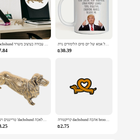
קרמי אמא חתרנית קפה יד לשטוף רק מכתב מבודדת סביב מתנה למבוגרים ליום של אמא של יום סיום הלימודים נרת
Dachshund כלב קישוטי פליז מפסלים בעלי חיים פיסתן מיניאטורי שולחן עבודה בעיצוב משרד
7.84
₪30.39
קריקטורה dachshund אהבה brooch תיק קישוט בגדים אביזרים תואם סגסוגת חמוד שמן מטפטף תג סיכה
טריינטים וינטג 'dachshund כלב קישוטי משרד פליז בעלי חיים פסלים מלאכה
8.25
₪2.75