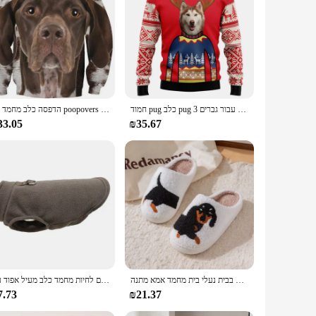
חמוד pug כלב pug חמוד סוודר עבור גברים 3D מודפס חיות מחמד corgi מכוער חדש סווטשירטים נשים חולצות שרוול ארוך קפוצ 'ונים
3d הדפסה כלב מחמד poopovers גברים גבול בעלי החיים הגבול צבע כלב סתיו אופנה ארוך שרוולים סווטשירט הצוואר
33.05
₪35.67
תבנית חיית מחמד רקמה רקמה ממולאת הבית העבה הבלעדית כותנה שופעת נעלי בית חם ללא החלקה בבית נעלי בית מחמד אמא מתנה
חם צמר כלבי בגדים לחיות מחמד כלב מעיל אפוד עם D-טבעת עבור קטן כלב חתולי בגדי צרפתית בולדוג תלבושות צ 'יוואווה מעיל
7.73
₪21.37