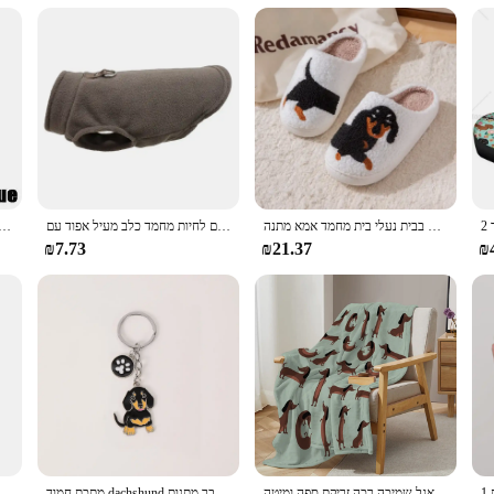
ryday use
 Pullover Hoodie, a statement piece that blends the charm of your favorite pet
, particularly the adorable Dachshund breed. The intricate 3D printing technique
layering piece to add to your wardrobe, this hoodie caters to all your needs. Th
תבנית חיית מחמד רקמה רקמה ממולאת הבית העבה הבלעדית כותנה שופעת נעלי בית חם ללא החלקה בבית נעלי בית מחמד אמא מתנה
חם צמר כלבי בגדים לחיות מחמד כלב מעיל אפוד עם D-טבעת עבור קטן כלב חתולי בגדי צרפתית בולדוג תלבושות צ 'יוואווה מעיל
חורף פרווה בגדים לכלבים חורף בגדים חם כלב לכלבים קטנים חג המולד גדול כלב מעיל חורף 
or layer it under a jacket for added warmth. The hoodie's lightweight nature mak
₪7.73
₪21.37
₪
ppreciates unique and eye-catching fashion. The wholesale availability and vendo
ift for friends, family, or even as a treat for yourself. The hoodie's universal a
nted Pullover Hoodie, a blend of fashion and canine charm that's sure to turn 
את הדכונד תנוחת שמיכה מודפסת לזרוק שמיכה פלאנל שמיכה פלאנל שמיכה רכה זריקת ספה ומיטה
מתכת חמוד dachshund בולדוג כלב מפתחות רכב טבעת מפתח חיית המחמד כלבים תג לב גברים מפתח מתנה מתכת תליון מתנה חבר הטוב ביותר חבר מתנות
קריקטורה חמוד dachshund אמייל סיכת אהבה קריאטיבית לב חיה כלב דש סיכה תג תרמיל גב ביגוד כובע אביזרים