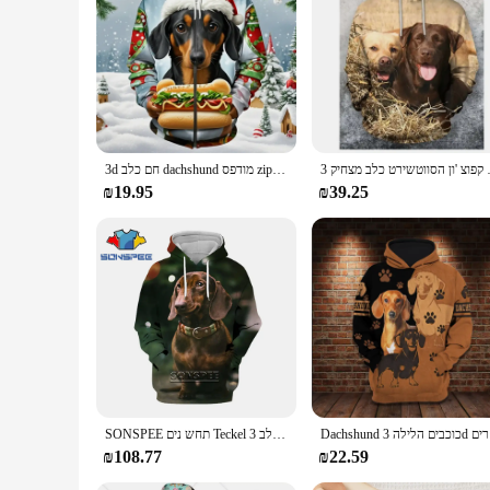
י יומיומי הביתה ברדס עם כיס
3d חם כלב dachshund מודפס zip קפוצ 'ט קפוצ' ט-אפ קפוצ 'ון מעיל החורף חג המולד מעיל
₪19.95
₪39.25
ב מתנה
SONSPEE תחש נים Teckel סוודרים לגברים של לדאקל כלב 3D הדפסת טי חולצות רחב מימדים נשים חמוד בגדי Homme ארוך שרוול
₪108.77
₪22.59