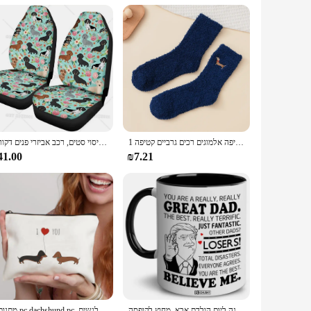
 with the comfort of a cozy hoodie. This hoodie is not just
 brings the Dachshund's playful spirit to life, making it a
e soft polyester blend ensures a comfortable fit, while the
1 זוגות כלבים חדוך כלב מעובות החורף חם רך גרביים גברים גרביים קטיפה אלמוגים רכים גרביים קטיפה
קריקטורה תחש הדפסת רכב מושב כיסוי סטים, רכב אביזרי פנים דקור 2Pcs מגיני רכב משאית רכבי השטח קריקטורה
es it suitable for various climates, making it a year-round
41.00
₪7.21
r support make it an ideal choice for retailers looking to
ppeal transcends age and gender, making it a versatile addition
heads and warm hearts.
אבא מתנות ספל, אבא שודד יום אבא, אתה באמת ספל קפה של אבא, באמת טוב אבא, מתנה ליום הולדת אבא, מחוץ לקופסה!
1 מתנות pc dachshund pc, שקית איפור מתנות לנשים, dachshunds קוסמטיקה תיק איפור, מתנות כלב נואם