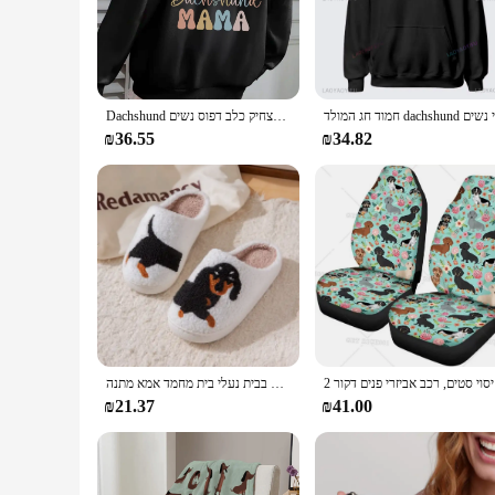
charming dogs in a stylish and comfortable way. The high-qu
stepping out for a casual outing, this hoodie is your go-to 
**Versatile and Functional**
This hoodie isn't just about style; it's also about functiona
Dachshund אמא מצחיק כלב דפוס נשים hoody harajuku עגול בגדים אופנה אופנה רך שרוול ארוך סתיו ברדס חם קפוצ 'ונים
print adds a playful element to your attire, ensuring that yo
collection.
₪36.55
₪34.82
**For Every Dachshund Enthusiast**
The Dachshund 3D Printed Pullover Hoodie is not just for Da
suppliers, or individuals looking to add a unique touch to t
is the perfect accessory. It's a must-have for anyone who wan
קריקטורה
תבנית חיית מחמד רקמה רקמה ממולאת הבית העבה הבלעדית כותנה שופעת נעלי בית חם ללא החלקה בבית נעלי בית מחמד אמא מתנה
₪21.37
₪41.00