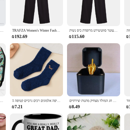
ality polyester blend ensures durability and a soft touch, making it perfect f
choice for a touch of whimsy in your wardrobe.
lity. The breathable fabric keeps you cool and comfortable, making it suitable f
טרפזה אופנה חורף של נשים סתיו חורף מגוון רוכסן מעוטר סווטשירט מרופדת כיס נשית
TRAFZA Women's Winter Fashion Versatile Zipper Decorated Loose Hooded Sweatshirt Female Elegant Pocket Street Casual Coat Mujer
חמוד חג המולד dachshund כמו סנטה קלאוס יוניסקס קפוצ 'ון קריקטורה חג המולד כלב גרפי נשים
u stand out in a crowd. The matching hoodie in the set makes it a perfect gift f
₪192.69
₪115.60
₪
chshund owners; it's for anyone who appreciates the charm of these short-legge
heir wardrobe. Whether you're attending a Dachshund-themed event or simply wan
ts to express their love for Dachshunds in a stylish and practical way.
חג המולד מעניין מתנה מתיחה מתנה אמצע אצבע תיבת חג המולד תיבת חג המולד מצחיק מתנות יצירתיים
1 זוגות כלבים חדוך כלב מעובות החורף חם רך גרביים גברים גרביים קטיפה אלמוגים רכים גרביים קטיפה
קריקטורה תחש הדפסת רכב מושב כיסוי סטים, רכב אביזרי פנים דקור 2Pcs מגיני רכב משאית רכבי השטח 
₪7.21
₪8.49
₪