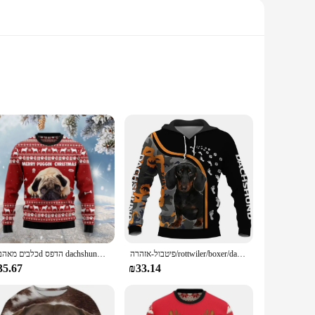
omfortable polyester blend, this hoodie offers a cozy feel
 it a conversation starter and a fun way to show off your
or everyday wear. Whether you're out for a walk or just
gatherings to outdoor adventures.
פיטבול-אזהרה/rottwiler/boxer/dachshund מודפס קפוצ 'ון נשים עבור גברים סובבים רחוב רחוב אהבה כלב אהבה מתנה
כלבים מאהב 3d הדפס dachshund כלב נשים גברים נשים סוודר חג המולד מכוער מסיבת זוג גברים נשים נשים סוודרים חג המולד
 support from vendors and suppliers make it an ideal choice
35.67
₪33.14
 is a great addition to any set for sale. It's a must-have for