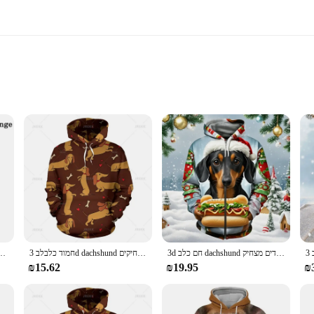
rant colors
llover Hoodie, a must-have for any dog enthusiast. Designed with a soft and c
nique 3D printed Dachshund motif adds a playful touch to your wardrobe, making
to last. The high-quality fabric ensures durability, making it a reliable choice f
 Its versatile design makes it suitable for a variety of occasions, from casual 
3d חם כלב dachshund מודפס רוכסן סווטשרט רוכסן לגברים נשים ילד בגדים מצחיק y2k zip-up קפוצ 'ון/סתיו חורף מעיל חג המולד מעיל
חמוד כלבלב 3d dachshund דפוס קפוצ 'ון לגברים מצחיק נקניק גברים מצחיקים
סתיו וחורף סווטשירטים pullover 3d dachshund כלב חיית מחמד גברים נשים יו
 of clothing; it's a statement of love for dogs. The wholesale availability and
₪15.62
₪19.95
₪
hether you're looking to gift a friend or add to your own collection, this hoodie
ds in a fashionable way.