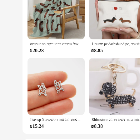
לב נואם
את הדכונד תנוחת שמיכה מודפסת לזרוק שמיכה פלאנל שמיכה פלאנל שמיכה רכה זריקת ספה ומיטה
₪20.28
₪8.85
 מפתחות מפתחות עבור נשים מתנה
Jisensp 5 יח'\חבילה יפה חיית מחמד חדוה כלב כלה עגיל פלדה נירוסטה גור עגיל אופנה מתנות תכשיטים
₪15.24
₪8.38