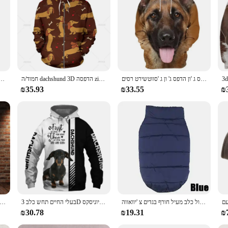
סווטשרט רעם ברדס ג 'ון הדפס ג' ון ג 'סווטשירט רסים
חמוד/ה dachshund 3D הדפסה zip למעלה קפוצ 'ון מצחיק כלבלב dachshund גרפי zip swarshirt נשים בגדי גברים מזדמנים
גברים של סוודר קפוצ 'ון הסווטשירט כלב מצחיק 3d מודפס פסים פסים בעלי חיים גרפי יומ
₪35.93
₪33.55
₪
חורף פרווה בגדים לכלבים חורף בגדים חם כלב לכלבים קטנים חג המולד גדול כלב מעיל חורף בגדים צ 'יוואווה
בעלי החיים תחש כלב 3D מודפס יוניסקס Deluxe הסווטשרט גברים/נשים סווטשירט Streetwear Zip סוודר מזדמן מעיל אימונית
Dachshund כוכבים הלילה 3d מודפס נשים קפוצ 'ון עבור גברים pullove רחוב אהבה כל
₪30.78
₪19.31
₪