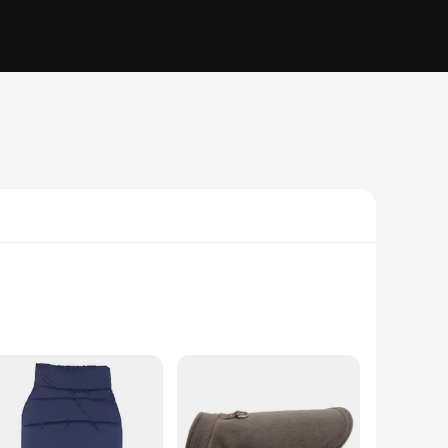
his hoodie is designed to showcase your affection for these