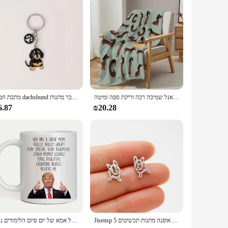
את הדכונד תנוחת שמיכה מודפסת לזרוק שמיכה פלאנל שמיכה פלאנל שמיכה רכה זריקת ספה ומיטה
מתכת חמוד dachshund בולדוג כלב מפתחות רכב טבעת מפתח חיית המחמד כלבים תג לב גברים מפתח מתנה מתכת תליון מתנה חבר הטוב ביותר חבר מתנות
6.87
₪20.28
Jisensp 5 יח'\חבילה יפה חיית מחמד חדוה כלב כלה עגיל פלדה נירוסטה גור עגיל אופנה מתנות תכשיטים
קרמי אמא חתרנית קפה יד לשטוף רק מכתב מבודדת סביב מתנה למבוגרים ליום של אמא של יום סיום הלימודים נרת