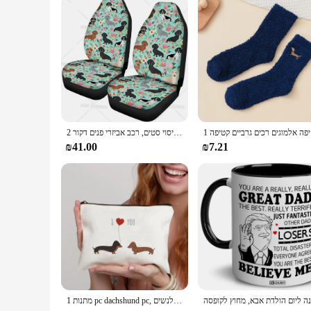
ם קטיפה
קריקטורה תחש הדפסת רכב מושב כיסוי סטים, רכב אביזרי פנים דקור 2Pcs מגיני רכב משאית רכבי השטח קריקטורה
₪41.00
₪7.21
1 מתנות pc dachshund pc, שקית איפור מתנות לנשים, dachshunds קוסמטיקה תיק איפור, מתנות כלב נואם