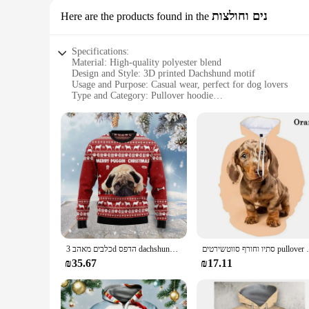
נים וחולצות
Here are the products found in the
Specifications:
Material: High-quality polyester blend
Design and Style: 3D printed Dachshund motif
Usage and Purpose: Casual wear, perfect for dog lovers
Type and Category: Pullover hoodie
Performance and Property: Soft, comfortable fabric with vib
Parts and Accessories: None
Features:
**Comfort Meets Style**
Embrace the warmth and style of our Dachshund 3D Printed Pu
that's perfect for casual outings or relaxing at home. The u
love for these charming canines.
**Versatile and Durable**
This pullover hoodie is not just about looks; it's also built 
lounging at home, this hoodie will keep you warm and stylish.
ניסקס מגניב קפוצ 'ונים ארוך שרוולים
כלבים מאהב 3d הדפס dachshund כלב נשים גברים נשים סוודר חג המולד מכוער מסיבת זוג גברים נשים נשים סוודרים חג המולד
**For Dog Lovers Everywhere**
Our Dachshund 3D Printed Pullover Hoodie is not just a piece
₪35.67
₪17.11
for retailers looking to stock up on unique and fun apparel. W
dog lovers who want to express their affection for Dachshun