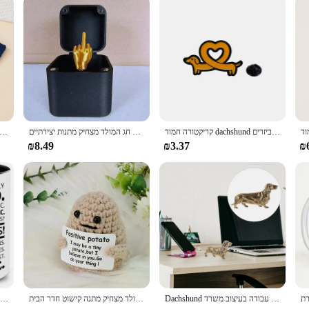
קריקטורה חמוד dachshund אמייל סיכת אהבה קריאטיבית לב חיה כלב דש סיכה תג תרמיל גב ביגוד כובע אביזרים
חג המולד מעניין מתנה מתיחה מתנה אמצע אצבע תיבת חג המולד תיבת חג המולד מצחיק מתנות יצירתיים
1 זוגות כלבים חדוך כלב מעובות החורף חם רך גרביים גברים גרביים קטיפה אלמוגים רכים גרביי
₪8.49
₪3.37
₪
Dachshund כלב קישוטי פליז מפסלים בעלי חיים פיסתן מיניאטורי שולחן עבודה בעיצוב משרד
חדש תפוחי אדמה חיבוק אנרגיה חיובית חדש כיס מיני צמר בעבודת יד סריגה בובה עם כרטיס חג המולד מצחיק מתנה קישוט חדר הבית
אבא מתנות ספל, אבא שודד יום אבא, אתה באמת ספל קפה של אבא, באמת טוב אבא, מתנה ליום הולדת אבא, מחוץ לקופסה!