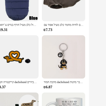
or everyday wear. Whether you're lounging at home or
or various activities and environments. The 3D Dachshund
חם צמר כלבי בגדים לחיות מחמד כלב מעיל אפוד עם D-טבעת עבור קטן כלב חתולי בגדי צרפתית בולדוג תלבושות צ 'יוואווה מעיל
חורף פרווה בגדים לכלבים חורף בגדים חם כלב לכלבים קטנים חג המולד גדול כלב מעיל חורף בגדים צ 'יוואווה
or Dachshund lovers or a stylish addition to your own
19.31
₪7.73
d dogs. It's an ideal choice for wholesale vendors,
t to show off your love for these adorable pets, this hoodie
מתכת חמוד dachshund בולדוג כלב מפתחות רכב טבעת מפתח חיית המחמד כלבים תג לב גברים מפתח מתנה מתכת תליון מתנה חבר הטוב ביותר חבר מתנות
קריקטורה חמוד dachshund אמייל סיכת אהבה קריאטיבית לב חיה כלב דש סיכה תג תרמיל גב ביגוד כובע אביזרים
3.37
₪6.87