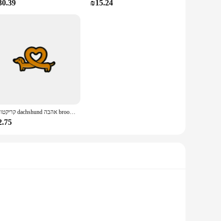
30.39
₪15.24
קריקטורה dachshund אהבה brooch תיק קישוט בגדים אביזרים תואם סגסוגת חמוד שמן מטפטף תג סיכה
2.75