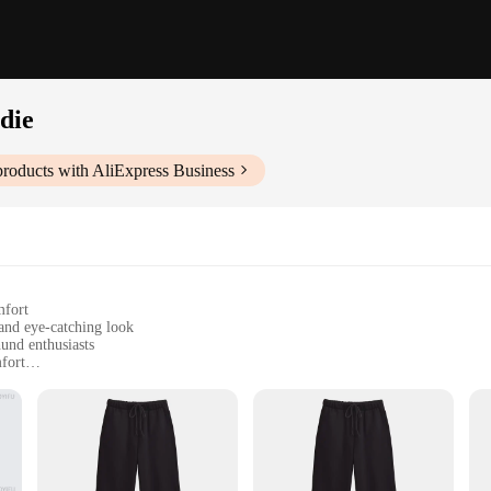
die
roducts with AliExpress Business
mfort
and eye-catching look
und enthusiasts
fort
es to fit a wide range of body types
dinated set
 of clothing; it's a statement of your love for the adorable Dachshund breed. T