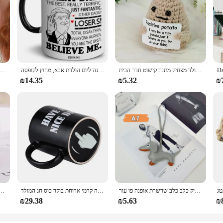
חדש תפוחי אדמה חיבוק אנרגיה חיובית חדש כיס מיני צמר בעבודת יד סריגה בובה עם כרטיס חג המולד מצחיק מתנה קישוט חדר הבית
אבא מתנות ספל, אבא שודד יום אבא, אתה באמת ספל קפה של אבא, באמת טוב אבא, מתנה ליום הולדת אבא, מחוץ לקופסה!
1 מתנות pc dachshund pc, שקית איפור מתנות לנשים, dachshunds קוסמטיקה תיק איפור, מתנות כ
₪14.35
₪5.32
₪
קלאסי חמוד כלבלב תיק כלב כלב שרשרת אופנה פו עור dachshund מפתחות אביזרים טבעת מפתח
אנכי כוס אמצע אצבע קריאייטיב אנימה מוצרי טלוויזיה ומוצרי טלוויזיה קרמי מצחיק קפה קרמי ארוחת בוקר כוס חג המולד
Rhinestone קריסטל חמוד כלב חמוד/שרשרת מפתחות מחזיק מפתחות מפתחות טבעת מפתחות מפתחות טבעת
₪29.38
₪5.63
₪