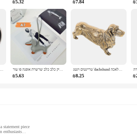
₪5.32
₪7.84
₪
טריינטים וינטג 'dachshund כלב קישוטי משרד פליז בעלי חיים פסלים מלאכה
קלאסי חמוד כלבלב תיק כלב כלב שרשרת אופנה פו עור dachshund מפתחות אביזרים טבעת מפתח
אנכי כוס אמצע אצבע קריאייטיב אנימה מוצרי טלוויזיה ומוצרי טלוויזיה קרמי מצחיק קפה קרמי ארוחת בוקר כוס
₪5.63
₪8.25
₪
 a statement piece
n enthusiasts
es to fit a range of body types