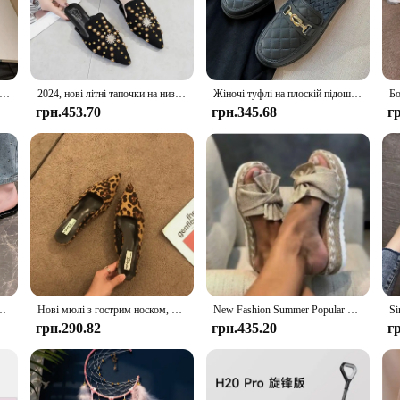
not only stylish but also built to last. The durable construction ensures that yo
hoes come in a variety of sizes, ensuring that you can find the perfect fit for
d Toe Women Mules Slipper Fashion Candy Color Ladies Elegant Dress Sandal Square Low Heel Slip on Slides Shoes
2024, нові літні тапочки на низькому каблуці з гострим носком, повсякденні модні плоскі тапочки для жінок, дихаючі вуличні напівтапочки, жіноче взуття
Жіночі туфлі на плоскій підошві Тапочки на низькому каблуці Повсякденні лофери на відкритому повітрі Кругла форма Однотонні нековзні модні одинарні
грн.453.70
грн.345.68
г
ctical addition to your wardrobe. The chunky low heel provides stability and su
h a variety of outfits, from casual jeans to more formal attire. Whether you're 
 DREAM PAIRS Women Chunk Low Heel Жіночі Тапочки are a smart choice.
низьким каблуком, літо 2024, новий стиль, гострий носок Baotou
Нові мюлі з гострим носком, модні жіночі тапочки з леопардовим принтом, повсякденне жіноче взуття, жіночі туфлі на низьких підборах, елегантні жіночі гірки на відкритому повітрі
New Fashion Summer Popular Wedge Women's Sandals Cute Bow Decoration Comfortable Low Heel Women's Shoes Size35-43 Zapatos Mujer
грн.290.82
грн.435.20
г