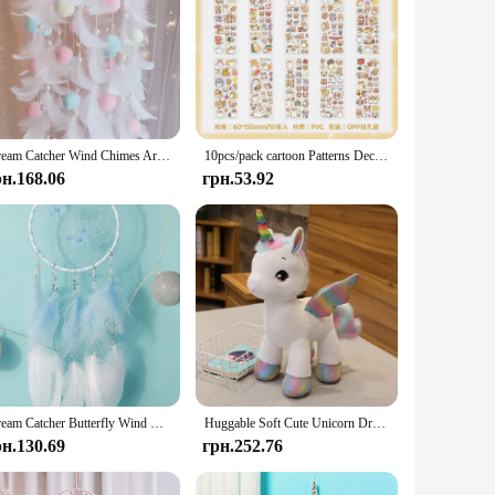
Dream Catcher Wind Chimes Art Chimes Girls Room Decorations Bedroom Pendant Accessories Bedroom Decoration Gift Handmade Feather
10pcs/pack cartoon Patterns Decorative Stationery Stickers Colorful Dream Scrapbooking DIY Diary Album Planner custom stickers
рн.168.06
грн.53.92
Dream Catcher Butterfly Wind Chimes Girls Room Pendant Bedroom Garden Outdoor Decorations Birthday Gift Creative Home Crafts
Huggable Soft Cute Unicorn Dream Rainbow Plush Toy High Quality Pink Horse Sweet Girl Home Decor Sleeping Pillow Gift For Kids
рн.130.69
грн.252.76