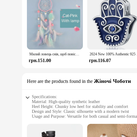
Милий ловець снів, щоб повісити прикраси дому, зірка, місяць, ловець снів, пір’яні прикраси, настінний інтер’єр, декор будинку для дитячої кімнати
2024 New 100% Authent
грн.151.00
грн.116.07
Жіночі Чоботи
Here are the products found in the
Specifications:
Material: High-quality synthetic leather
Heel Height: Chunky low heel for stability and comfort
Design and Style: Classic silhouette with a modern twist
Usage and Purpose: Versatile for both casual and semi-forma
Typical Adaptive Scenario: Perfect for everyday wear, from 
Shape or Size or Weight or Quantity: Available in multiple siz
Features: