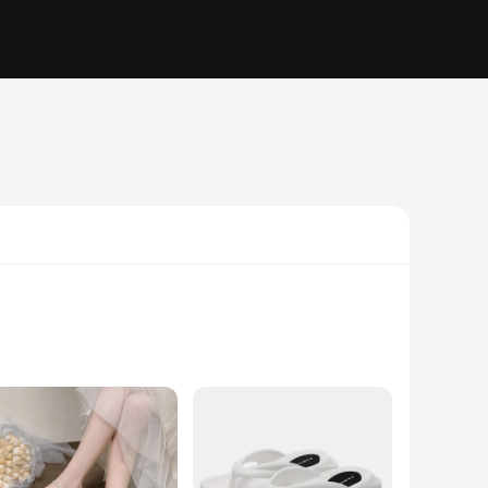
e shoes offer a touch of elegance without compromising
 Whether you're heading to the office or enjoying a casual