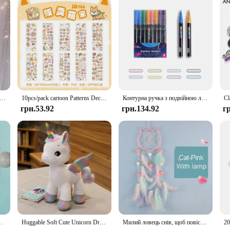
her Wind Chimes Art Chimes Girls Room Decorations Bedroom Pendant Accessories Bedroom Decoration Gift Handmade Feather
10pcs/pack cartoon Patterns Decorative Stationery Stickers Colorful Dream Scrapbooking DIY Diary Album Planner custom stickers
Контурна ручка з подвійною лінією для дітей, металевий колір мрії, флуоресцентна ручка для облікового запису рук, вітальна листівка, дитяче графіті, кольоровий костюм
грн.53.92
грн.134.92
г
tdoor Decorations Birthday Gift Creative Home Crafts
Huggable Soft Cute Unicorn Dream Rainbow Plush Toy High Quality Pink Horse Sweet Girl Home Decor Sleeping Pillow Gift For Kids
Милий ловець снів, щоб повісити прикраси дому, зірка, місяць, ловець снів, пір’яні прикраси, настінний інтер’єр, декор будинку для дитячої кімнати