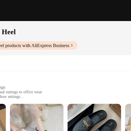
 Heel
el
products with AliExpress Business
sign
ual outings to office wear
door settings
es to fit a variety of foot shapes
ortable fit
 the epitome of style and comfort. Designed with a chunky low heel, thes
ho appreciate a contemporary look while maintaining a professional appearance.