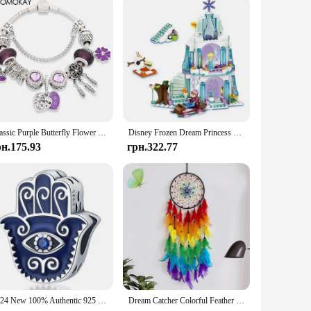
Classic Purple Butterfly Flower Pendant Charm Bracelet Silver Color Dream Catcher Bead Bracelets Purple Crystal Jewelry
Disney Frozen Dream Princess Elsa Ice Castle Princess Magic Castle Set Building Blocks Подарункові іграшки
рн.175.93
грн.322.77
2024 New 100% Authentic 925 Sterling Silver Dream Catcher Feather Tassel Charm Beads for Original Pandora Bracelet DIY Jewelry
Dream Catcher Colorful Feather Handmade Wind Chimes Creative Living Room Bedroom Hanging Ornaments Wall Pendant Home Decorations