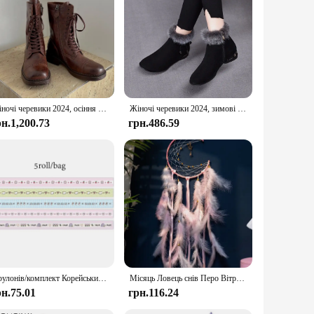
hetic leather, these shoes offer a luxurious feel with
 your outfit. Whether you're attending a casual meeting or
ures that they are a timeless addition to your shoe
Жіночі черевики 2024, осіння мода, коричневі, ретро, британські робочі черевики на товстій підошві, шнурівка, комфортні лицарські черевики на низькому каблуці з квадратним носком
Жіночі черевики 2024, зимові ботильйони, круглий носок, низький каблук, плюшеві плюшеві бавовняні черевики, зручне тепле протиковзке морозостійке робоче взуття
, ensuring that you can find the perfect fit for your feet.
рн.1,200.73
грн.486.59
 ideal for a variety of scenarios, from work to social
not just about aesthetics; they are designed to provide
oking and feeling your best.
5 рулонів/комплект Корейський тонкий спалах Washi Tape Set Dream Selling Galaxy Cute Girl Sticker Handbook DIY Material Loop Stickers
Місяць Ловець снів Перо Вітряні куранти Ручна робота Настінні прикраси для спальні Подарунки на день народження Фестиваль Прикраси дому Ремесла
рн.75.01
грн.116.24