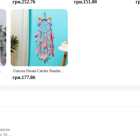
грн.252.76
грн.151.00
г
кришталевий камінь каваї висячі прикраси Декор дитячої кімнати Різдвяні прикраси Подарунок
Unicorn Dream Catcher Handmade Feather Hanging Ornaments Creative Bedroom Wall Decor Birthday Festival Gifts Home Accessories
грн.177.86
asions
e fit