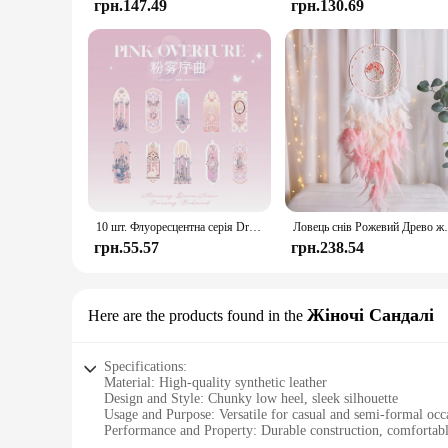
грн.147.49
грн.130.69
10 шт. Флуоресцентна серія Dream Закладка ПВХ Книжкова позначка для читання Kawaii Книжкова сторінка Маркер Листівка з повідомленнями Канцтовари
Ловець снів Рожевий Древо життя Лікувальний 
грн.55.57
грн.238.54
Жіночі Сандалі
Here are the products found in the
Specifications:
Material: High-quality synthetic leather
Design and Style: Chunky low heel, sleek silhouette
Usage and Purpose: Versatile for casual and semi-formal occ
Performance and Property: Durable construction, comfortabl
Size and Fit: True to size for a secure fit