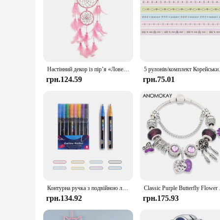
Настінний декор із пір’я «Ловець снів» для домашнього офісу - ручна робота «Краса для гарних мрій» Орнамент «Колокольчик вітру» для спальні
5 рулонів/комплект Корейський тон
грн.124.59
грн.75.01
Контурна ручка з подвійною лінією для дітей, металевий колір мрії, флуоресцентна ручка для облікового запису рук, вітальна листівка, дитяче графіті, кольоровий костюм
Classic Purple Butt
грн.134.92
грн.175.93