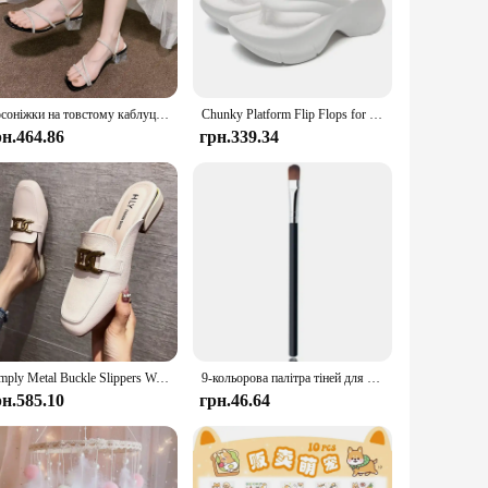
ur footwear withstands the rigors of daily wear, making them a
 your foot shape. Their lightweight design means you can wear
Босоніжки на товстому каблуці зі стразами. Жіноче взуття для верхнього одягу 2024. Нова літня мода. Темпераментні повсякденні босоніжки.
Chunky Platform Flip Flops for Women 2024 Summer Clip Toe Wedge Heel Sandals Woman Thick Sole Non Slip Beach Slippers Eva Slides
рн.464.86
грн.339.34
pport, making them ideal for extended periods of standing or
a vendor looking for a reliable wholesale supplier or an
Simply Metal Buckle Slippers Women Cover Toe Mules Flats Low Heels Shoes Ladies Casual Slip On Slides House Pantuflas Femme
9-кольорова палітра тіней для повік із блискітками «Сніжинка» Dream Girl Pearly Eye Shadow Matte Matte Highlights Cool Tone Charming Eyes Makeup
рн.585.10
грн.46.64