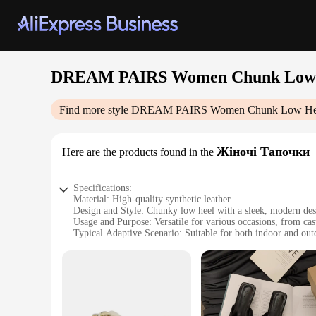
DREAM PAIRS Women Chunk Low
Find more style
DREAM PAIRS Women Chunk Low He
Жіночі Тапочки
Here are the products found in the
Specifications:
Material: High-quality synthetic leather
Design and Style: Chunky low heel with a sleek, modern de
Usage and Purpose: Versatile for various occasions, from cas
Typical Adaptive Scenario: Suitable for both indoor and out
Shape or Size or Weight or Quantity: Available in multiple siz
Performance and Property: Durable construction with a comf
Features:
**Elegant Comfort for Every Occasion**
The DREAM PAIRS Women Chunk Low Heel Жіночі Тапочки are
on comfort. The sleek, modern design is perfect for those w