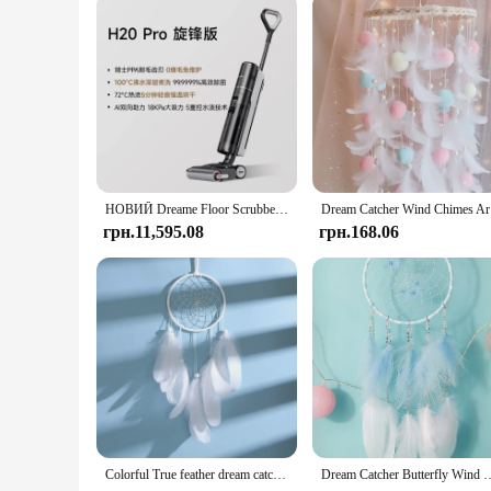
НОВИЙ Dreame Floor Scrubber H20 Pro Integrated Washing and Mopping Machine з подвійним помічником гарячого прання, швидкого висихання
Dream Catc
грн.11,595.08
грн.168.06
Colorful True feather dream catcher lights up Creative dreamcatcher girls practical special birthday gifts home decoration
Dream Catcher Butterfly Wind Chimes Girls Room Pendant Bedroom Garden Ou