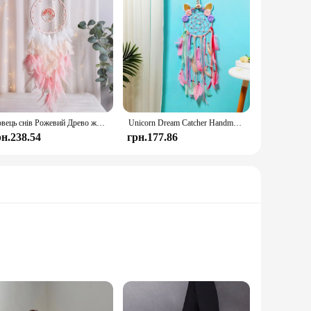
Ловець снів Рожевий Древо життя Лікувальний кришталевий камінь каваї висячі прикраси Декор дитячої кімнати Різдвяні прикраси Подарунок
Unicorn Dream Catcher Handmade Feather Hanging Ornaments Creative Bedroom Wall Decor Birthday Festival Gifts Home Accessories
рн.238.54
грн.177.86