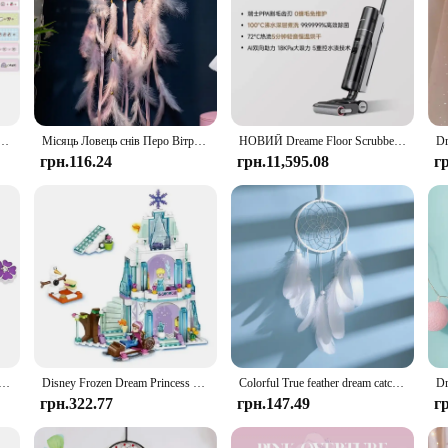
кий спалах Washi Tape Set Dream Selling Galaxy Cute Girl Sticker Handbook DIY Material Loop Stickers
Місяць Ловець снів Перо Вітряні куранти Ручна робота Настінні прикраси для спальні Подарунки на день народження Фестиваль Прикраси дому Ремесла
НОВИЙ Dreame Floor Scrubber H20 Pro Integrated Washing and Mopping Machine з подвійним помічником гарячого прання, швидкого висихання
грн.116.24
грн.11,595.08
г
erfly Flower Pendant Charm Bracelet Silver Color Dream Catcher Bead Bracelets Purple Crystal Jewelry
Disney Frozen Dream Princess Elsa Ice Castle Princess Magic Castle Set Building Blocks Подарункові іграшки
Colorful True feather dream catcher lights up Creative dreamcatcher girls practical special birthday gifts home decoration
грн.322.77
грн.147.49
г