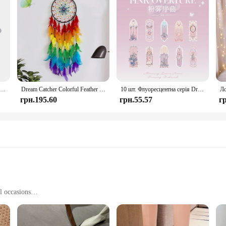
ic 925 Sterling Silver Dream Catcher Feather Tassel Charm Beads for Original Pandora Bracelet DIY Jewelry
Dream Catcher Colorful Feather Handmade Wind Chimes Creative Living Room Bedroom Hanging Ornaments Wall Pendant Home Decorations
10 шт. Флуоресцентна серія Dream Закладка ПВХ Книжкова позначка для читання Kawaii Книжкова сторінка Маркер Листівка з повідомленнями Канцтовари
грн.195.60
грн.55.57
г
l occasions
work to social gatherings
es to fit a variety of foot shapes