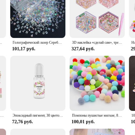
авров, для мальчиков и девочек, слепая коробка ручной работы, головоломка с сокровищами
Голографический лазер Серебряная серия полимерные блестки для эпоксидной смолы наполнитель силиконовая форма для ручной работы DIY Resina Epoxi комплект
3D наклейка «сделай сам», трехмерная кабина, укладка и наклейка, ручная учетная запись, милый новый дизайн
101,17 руб.
327,64 руб.
29
Бумажная игрушка-кукла «сделай сам», мультяшная 3D кукла Монтессори для одежды, бесшумная книга, игрушки, подвижная бумажная кукла
Эпоксидный пигмент, 30 цветов, жидкая эпоксидная УФ-краска, прозрачный краситель для УФ-смолы, окраска, сделай сам, смола, художественные инструменты для изготовления ювелирных изделий
Помпоны пушистые мягкие, 8/10/15/20/25/30 мм, 30-300 шт.
72,76 руб.
100,01 руб.
10