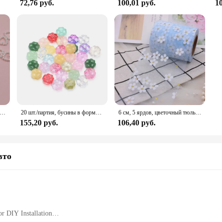
72,76 руб.
100,01 руб.
10
АБС-пластик, полый жемчуг, белый цвет, свободные бусины, имитация жемчуга, пластиковая нашивка, сделай сам, изготовление украшений для волос, поделки
20 шт./партия, бусины в форме четырехлистного клевера, 10 мм
6 см, 5 ярдов, цветочный тюль, ромашка, рулон ленты, сделай сам, ручная работа, украшение для волос, выпечка, цветы вишни, сетчатая ткань с принтом, принадлежности
155,20 руб.
106,40 руб.
вто
or DIY Installation
isibility