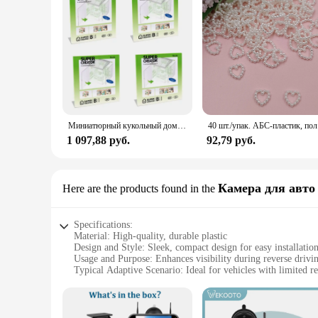
Миниатюрный кукольный домик Robotime DIY с аксессуарами, комплект для магазина поставок моделей со светодиодом для сборки, приличный подарок на день рождения
40 шт./упак. 
1 097,88 руб.
92,79 руб.
Камера для авто
Here are the products found in the
Specifications:
Material: High-quality, durable plastic
Design and Style: Sleek, compact design for easy installatio
Usage and Purpose: Enhances visibility during reverse drivi
Typical Adaptive Scenario: Ideal for vehicles with limited rea
Performance and Property: Solar-powered for eco-friendly o
Parts and Accessories: Comes with all necessary hardware fo
Features: