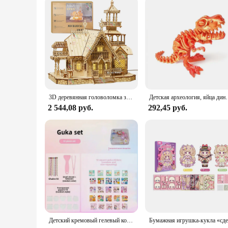
3D деревянная головоломка замок домашняя вилла DIY модель строительный комплект унисекс идеальный подарок для детей и взрослых
Детская археология, яйца динозавра, игрушка, ископаемые диноз
2 544,08 руб.
292,45 руб.
Детский кремовый гелевый костюм для карточек, игрушка, материал «сделай сам», наклейки, студенческий брелок, плато, полный набор, детские принадлежности для рукоделия