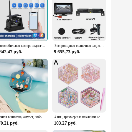
 of professional installation. Designed with a user-friendly
 operates without the need for constant battery replacements,
e's aesthetics, ensuring that it doesn't compromise on style.
h tight parking spaces or backing out of your driveway, the
Автомобильная камера заднего вида Podofo, Wi-Fi, беспроводная, с солнечной батареей, 1080P, инфракрасное ночное видение, магнитная фотокамера, водонепроницаемая
Беспроводная солнечная задняя передняя камера заднего номерного знака 1080P с монитором 4,3 дюйма для IPhone Android IOS Телефон Грузовик Автомобиль Ван
842,47 руб.
9 655,73 руб.
e availability and support from vendors and suppliers make it
lity with a wide range of vehicles, making it a valuable
 to upgrade their vehicle's safety features.
Ручная вышивка, амулет, набор для рукоделия, легкая вышивка, Набор тканевых материалов для шитья, подвеска для автомобиля, рукоделие для начинающих
4 шт., трехмерные наклейки «сделай сам»
0,21 руб.
103,27 руб.