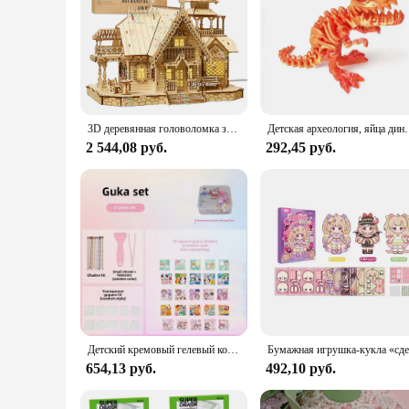
3D деревянная головоломка замок домашняя вилла DIY модель строительный комплект унисекс идеальный подарок для детей и взрослых
Детская археология, яйца динозавра, игрушка, ископаемые диноз
2 544,08 руб.
292,45 руб.
Детский кремовый гелевый костюм для карточек, игрушка, материал «сделай сам», наклейки, студенческий брелок, плато, полный набор, детские принадлежности для рукоделия
654,13 руб.
492,10 руб.