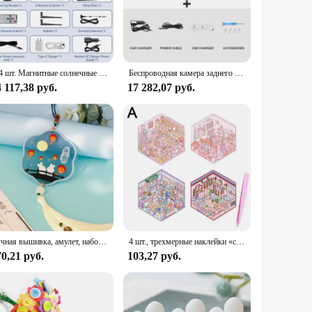
d with a sleek, modern aesthetic, this backup camera is not
 providing continuous power, making it an ideal choice for
amera in minutes, without the need for professional
1-4 шт. Магнитные солнечные резервные камеры Wi-Fi 1080P 9 "4CH DVR Монитор Солнечные резервные камеры для автофургонов Беспроводная система для сцепления грузовика на автофургоне
Беспроводная камера заднего вида на солнечной энергии с AHD 7-дюймовым камерой заднего вида, видеорегистратором, монитором записи для кемпера/грузовика/сцепки/прицепа
feature ensures that you can rely on the camera's performance
 117,38 руб.
17 282,07 руб.
duct fits the bill. Its lightweight design makes it easy to
lastic construction ensure that it can withstand the rigors
Ручная вышивка, амулет, набор для рукоделия, легкая вышивка, Набор тканевых материалов для шитья, подвеска для автомобиля, рукоделие для начинающих
4 шт., трехмерные наклейки «сделай сам»
0,21 руб.
103,27 руб.