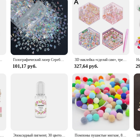
авров, для мальчиков и девочек, слепая коробка ручной работы, головоломка с сокровищами
Голографический лазер Серебряная серия полимерные блестки для эпоксидной смолы наполнитель силиконовая форма для ручной работы DIY Resina Epoxi комплект
3D наклейка «сделай сам», трехмерная кабина, укладка и наклейка, ручная учетная запись, милый новый дизайн
101,17 руб.
327,64 руб.
29
Бумажная игрушка-кукла «сделай сам», мультяшная 3D кукла Монтессори для одежды, бесшумная книга, игрушки, подвижная бумажная кукла
Эпоксидный пигмент, 30 цветов, жидкая эпоксидная УФ-краска, прозрачный краситель для УФ-смолы, окраска, сделай сам, смола, художественные инструменты для изготовления ювелирных изделий
Помпоны пушистые мягкие, 8/10/15/20/25/30 мм, 30-300 шт.