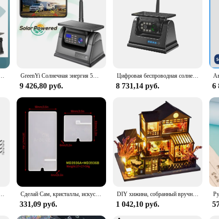
olution for drivers seeking to improve their vehicle's safety without the hassle
heir vehicle's rear visibility. The solar-powered feature ensures that the camera
us drivers.
 with limited rear visibility. Its compact design fits seamlessly into the vehicl
rability, withstanding the rigors of daily use. Whether you're navigating throug
ucted views, significantly reducing the risk of accidents.
мера 5-дюймовый монитор HD 1080P Обновление Автоматическое включение/выключение Камера ночного видения Перезаряжаемая камера заднего вида
GreenYi Солнечная энергия 5G Wi-Fi Магнитная беспроводная резервная камера грузовика с прицепом для автофургонов Камера заднего вида 1080 ИК ночного видения для IPhone Android
Цифровая беспроводная солнечная панель iпостер с магнитной основой, резервная камера заднего вида для экрана iпостера 7, 9, 10,1 дюйма
9 426,80 руб.
8 731,14 руб.
6 
t; it's a solution for drivers seeking reliability and convenience. Its wholesal
products to their customers. The camera's versatility is evident in its compatibi
d all necessary hardware included, this camera is a must-have for anyone looking
мобиля, рамка номерного знака США, водонепроницаемая резервная камера заднего вида на солнечных батареях с монитором 4,3 дюйма
Сделай Сам, кристаллы, искусственная кожа, простой держатель, украшение, простая универсальная силиконовая форма для поворотного стола
DIY хижина, собранный вручную мини-дом, модель виллы, игрушечные украшения для гостиной, креативный танабата, подарок на день рождения
331,09 руб.
1 042,10 руб.
57