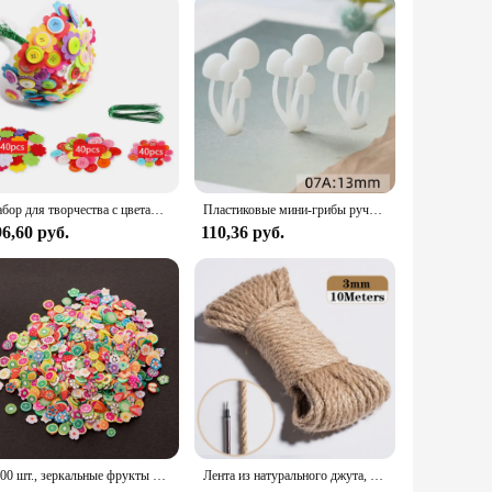
Набор для творчества с цветами, букет с пуговицами и вазой из войлока, художественная игрушка, проект для творчества, детские игрушки «сделай сам» для детей, подарок для мальчиков и девочек
Пластиковые мини-грибы ручной работы, полимерные принадлежности для изготовления ювелирных изделий, полимерный наполнитель «сделай сам», маленький гриб с микроландшафтом
6,60 руб.
110,36 руб.
1000 шт., зеркальные фрукты для эпоксидной силиконовой формы
Лента из натурального джута, шнурок для рукоделия, винтажный, для свадьбы, вечеринки, домашние аксессуары, 5 метров