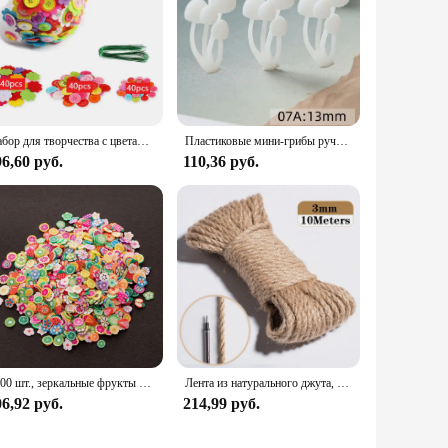
Набор для творчества с цветами, букет с пуговицами и вазой из войлока, художественная игрушка, проект для творчества, детские игрушки «сделай сам» для детей, подарок для мальчиков и девочек
Пластиковые мини-грибы ручной работы, полимерные принадлежности для изготовления ювелирных изделий, полимерный наполнитель «сделай сам», маленький гриб с микроландшафтом
6,60 руб.
110,36 руб.
1000 шт., зеркальные фрукты для эпоксидной силиконовой формы
Лента из натурального джута, шнурок для рукоделия, винтажный, для свадьбы, вечеринки, домашние аксессуары, 5 метров
6,92 руб.
214,99 руб.