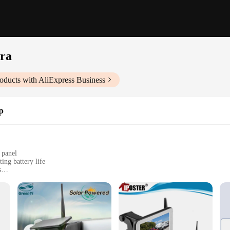
era
oducts with AliExpress Business
р
 panel
ing battery life
s