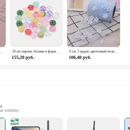
АБС-пластик, полый жемчуг, белый цвет, свободные бусины, имитация жемчуга, пластиковая нашивка, сделай сам, изготовление украшений для волос, поделки
20 шт./партия, бусины в форме четырехлистного клевера, 10 мм
6 см, 5 ярдов, цветочный тюль, ромашка, рулон ленты, сделай сам, ручная работа, украшение для волос, выпечка, цветы вишни, сетчатая ткань с принтом, принадлежности
155,20 руб.
106,40 руб.
n
ng
r visibility
peration
r DIY installation