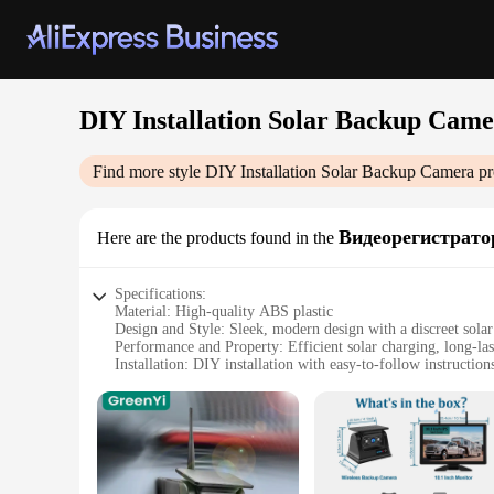
DIY Installation Solar Backup Cam
Find more style
DIY Installation Solar Backup Camera
pr
Видеорегистрато
Here are the products found in the
Specifications:
Material: High-quality ABS plastic
Design and Style: Sleek, modern design with a discreet solar
Performance and Property: Efficient solar charging, long-last
Installation: DIY installation with easy-to-follow instruction
Compatibility: Versatile compatibility with various vehicles
Weight: Lightweight for easy mounting
Features:
|Wholesale|Vendors|
**Enhanced Safety and Convenience**