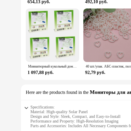
654,13 руб.
492,10 руб.
Миниатюрный кукольный домик Robotime DIY с аксессуарами, комплект для магазина поставок моделей со светодиодом для сборки, приличный подарок на день рождения
40 шт./упак. 
1 097,88 руб.
92,79 руб.
Мониторы для а
Here are the products found in the
Specifications:
Material: High-quality Solar Panel
Design and Style: Sleek, Compact, and Easy-to-Install
Performance and Property: High-Resolution Imaging
Parts and Accessories: Includes All Necessary Components f
Typical Adaptive Scenario: Ideal for Vehicles with Limited V