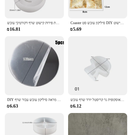
Coaster סיליקון עובש סט DIY קריסטל אפוקסי שרף עובש אחסון מטבח אנטי לחלוט חום בידוד בית שולחן העבודה קישוט
לא סדיר ארומתרפי מגש סיליקון עובש גיבס תכשיטים אחסון צלחת קישוט פירות קישוט צלחת פירות קישוט שרף דקורטיבי עובש
₪16.81
₪5.69
סטריאוסקופית נר קריסטל יורד שרף עובש diy נר gypsum סיליקון עובש קישוט הבית קישוט אחסון
DIY קריסטל אפוקסי שרף עובש יד מראת איפור שולחן העבודה מראה סיליקון עובש עבור שרף
₪6.63
₪6.12