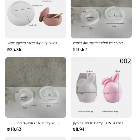
בחורה diy מחזיק כוכבים ב במעגל הכנס את תבנית סיליקון קישוט gypsum שרף epoxy עובש קישוט הבית אפוקסי הבית קישוט
מאפר סיליקון עובש diy dify קטורת מבער מכוסה עגול אחסון מיכל שרף עובש אפוקסי בית קישוט
₪25.36
₪10.62
האסטר ביצת נר ארנב קישוט תבניות סיליקון diy gypsum ארומתרפיה כפול ארנב קישוט האוזן ארנב כפול שרף עובש עבודות יד הביתה
בחורה diy במעגל האכלה סוס להכניס את הסוס בסיס עובש סיליקון קישוט שרף אפוקסי עובש קישוט הבית אפוקסי
₪10.62
₪8.94