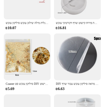
לא סדיר ארומתרפי מגש סיליקון עובש גיבס תכשיטים אחסון צלחת קישוט פירות קישוט צלחת פירות קישוט שרף דקורטיבי עובש
מכתב אהבה סיליקון עובש קישוט משפחה בית אנגלית מילה שילוב עובש סיליקון עובש
₪10.07
₪16.81
DIY קריסטל אפוקסי שרף עובש יד מראת איפור שולחן העבודה מראה סיליקון עובש עבור שרף
Coaster סיליקון עובש סט DIY קריסטל אפוקסי שרף עובש אחסון מטבח אנטי לחלוט חום בידוד בית שולחן העבודה קישוט
₪5.69
₪6.63