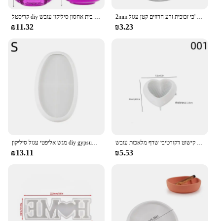
2mm קסם זכוכית חרוזים צ 'כי זכוכית זרע חרוזים קטן עגול Loose חרוז לdiy תכשיטי ביצוע עגילי צמיד
קריסטל diy אפוקסי שרף עובש פטריות בית אחסון סיליקון עובש
₪11.32
₪3.23
רשת כפור ארוגים בצורת לב נארוגים בצורת לב נר ארומתרפיה פנר קישוט דקורטיבי שרף מלאכות עובש
מגש אליפטי עגול סיליקון diy gypsum אחסון תכשיטים צלחת שולחן עבודה קישוט שולחן עבודה קישוט קישוט שרף אפוקסי שרף אפוקסי
₪13.11
₪5.53