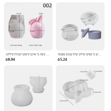
גביע נר פסים שילוב שרף עובש טפטוף diy עם מכסה אחסון גבס סיליקון עובש קישוט הבית קישוט קישוטים אחסון
האסטר ביצת נר ארנב קישוט תבניות סיליקון diy gypsum ארומתרפיה כפול ארנב קישוט האוזן ארנב כפול שרף עובש עבודות יד הביתה
₪8.94
₪5.24