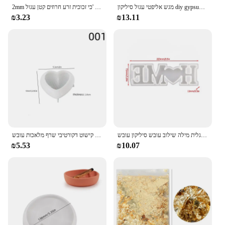
מגש אליפטי עגול סיליקון diy gypsum אחסון תכשיטים צלחת שולחן עבודה קישוט שולחן עבודה קישוט קישוט שרף אפוקסי שרף אפוקסי
2mm קסם זכוכית חרוזים צ 'כי זכוכית זרע חרוזים קטן עגול Loose חרוז לdiy תכשיטי ביצוע עגילי צמיד
₪3.23
₪13.11
מכתב אהבה סיליקון עובש קישוט משפחה בית אנגלית מילה שילוב עובש סיליקון עובש
רשת כפור ארוגים בצורת לב נארוגים בצורת לב נר ארומתרפיה פנר קישוט דקורטיבי שרף מלאכות עובש
₪5.53
₪10.07