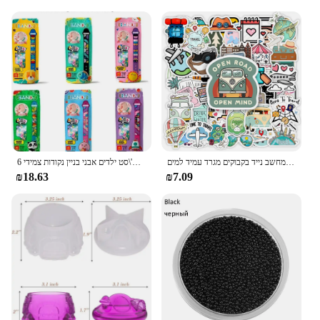
קריקטורה חמודה העולם נסיעות מדבקות צעצוע מתנה גרפיטי דקסל דקורטיבי עבור מזוודות מחשב נייד בקבוקים מגרד עמיד למים
6 יח'\סט ילדים אבני בניין נקודות צמידי DIY Creative מלאכת ידידות צמיד ביצוע ערכת לילדים יום הולדת חג מתנה
₪18.63
₪7.09