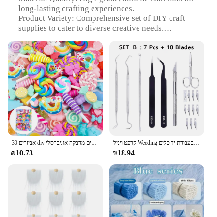
long-lasting crafting experiences.
Product Variety: Comprehensive set of DIY craft
supplies to cater to diverse creative needs.
Design and Style: Aesthetically pleasing
components that enhance craft projects' visual
appeal.
Usage and Purpose: Ideal for both beginners and
seasoned crafters, perfect for a range of DIY
projects.
Performance and Property: Designed for optimal
performance and consistent results in crafting.
Quantity and Value: Generous quantity at wholesale
prices, offering exceptional value for vendors and
suppliers.
קרפט ויניל Weeding כלי סט מיובש פרח בסיסי בעבודת יד כלים DIY ערכת צלליות Cameos אותיות רעיונות
30 אביזרים diy אקראיים, אביזרי שיער, קישוטים מדבקה אוניברסלי, diy diy
₪10.73
₪18.94
Features:
|Vendors|
**Unleash Your Creativity**
Embrace the joy of DIY crafting with our extensive
and versatile DIY Craft Supplies Kit. Whether