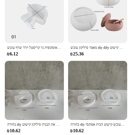
מאפר סיליקון עובש diy dify קטורת מבער מכוסה עגול אחסון מיכל שרף עובש אפוקסי בית קישוט
סטריאוסקופית נר קריסטל יורד שרף עובש diy נר gypsum סיליקון עובש קישוט הבית קישוט אחסון
₪6.12
₪25.36
בחורה diy במעגל האכלה סוס להכניס את הסוס בסיס עובש סיליקון קישוט שרף אפוקסי עובש קישוט הבית אפוקסי
בחורה diy מחזיק כוכבים ב במעגל הכנס את תבנית סיליקון קישוט gypsum שרף epoxy עובש קישוט הבית אפוקסי הבית קישוט
₪10.62
₪10.62