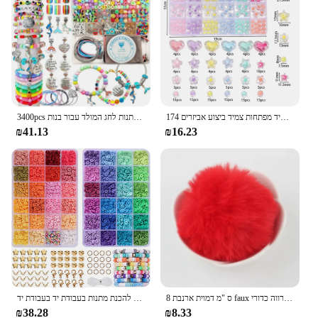
174 לב יח'\קופסא הלב חרוזים אקריליים פרח עגול עגול רופפים רופפים עבור צמיד מפתחות צמיד ביצוע אביזרים
3400pcs צמיד ידידות צמיד ביצוע חרוזים קימות תכשיטים הכנת ערכת ציוד לידות יום הולדת מתנות לחג המולד עבור בנות
₪41.13
₪16.23
8 ס "מ דמוית ארנבת faux ארנב פרווה כדורי pomom כדורי פרווה עם רצועת גומי בעבודת יד סרוג בעבודת יד
צמיד חרוזי חימר שהופך את ערכת ידידות שטוחה עגולה פולימר להגדיר תכשיטים להכנת מתנות בעבודת יד בעבודת יד
₪38.28
₪8.33