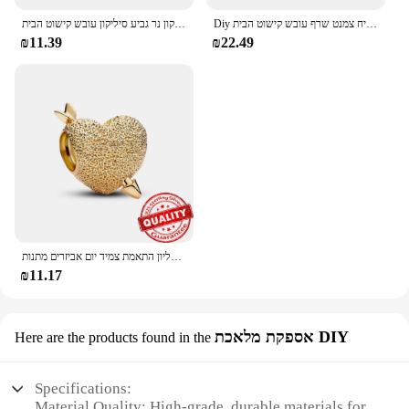
Diy לב בצורת נר קישוט סיליקון תבנית נר עיטור בסיס טיח צמנט שרף עובש קישוט הבית
ארנבת אחסון תיבת שילוב נר שרף יורד עובש חתוך לידות תחרה גביע סיליקון נר גביע סיליקון עובש קישוט הבית
₪11.39
₪22.49
יפה 925 סטרלינג כסף יום אהבה אדום סוף אהבה רוז תליון התאמת צמיד יום אביזרים מתנות
₪11.17
אספקת מלאכת DIY
Here are the products found in the
Specifications:
Material Quality: High-grade, durable materials for