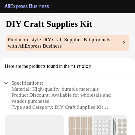
DIY Craft Supplies Kit
Find more style
DIY Craft Supplies Kit
products
with AliExpress Business
קבוצות נר
Here are the products found in the
Specifications:
Material: High-quality, durable materials
Product Discount: Available for wholesale and
vendor purchases
Type and Category: DIY Craft Supplies Kit
Design and Style: Aesthetically pleasing, versatile
design
Usage and Purpose: Ideal for various DIY projects
Typical Adaptive Scenario: Suitable for crafters,