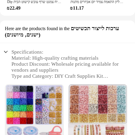
יפה 925 סטרלינג כסף יום אהבה אדום סוף אהבה רוז תליון התאמת צמיד יום אביזרים מתנות
Diy לב בצורת נר קישוט סיליקון תבנית נר עיטור בסיס טיח צמנט שרף עובש קישוט הבית
₪22.49
₪11.17
ערכות לייצור תכשיטים
Here are the products found in the
(ישנים, מיושנים)
Specifications:
Material: High-quality crafting materials
Product Discount: Wholesale pricing available for
vendors and suppliers
Type and Category: DIY Craft Supplies Kit
Design and Style: Versatile set for creating timeless,
vintage-inspired jewelry
Usage and Purpose: Ideal for hobbyists and
professionals alike
Typical Adaptive Scenario: Perfect for home
crafting sessions or small-scale production
Shape or Size or Weight or Quantity:
Comprehensive set with diverse components