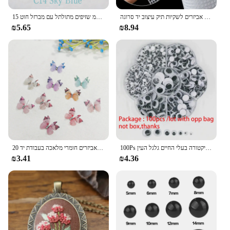
לוחות רשת פלסטיק להרותבות סריגה אביזרים לשקיות תיק עיצוב יד סרוגה
15 מ "מ שזיפים מתולתל עם מברזל חוט diy פסלונים צעצוע בובות מלאכת קישוט הבית
₪5.65
₪8.94
100Ps דביק מתנדנד גוגלי עין בובת מטלטלין סימולציה קריקטורה בעלי החיים גלגל העין DIY ילדי גן אספקת מלאכה
20 חתיכה 3 ס "מ צבעוני פרפר פוליאסטר אוורירי פרפר דייי עבודת יד אביזרים חומרי מלאכה בעבודת יד
₪3.41
₪4.36