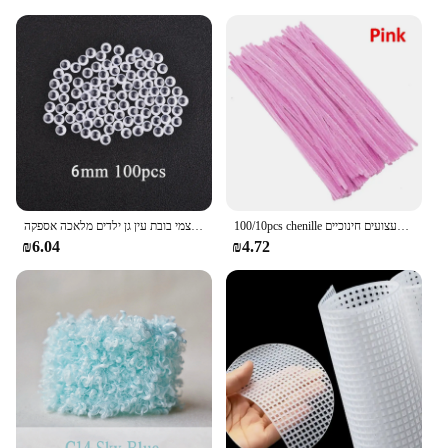
100/10pcs chenille צבעוני גבעולי צינור שוקע שוקע מקלות טוויסט מקל שיער רצועת צעצוע די מלאכה צעצועים חינוכיים
דימודות עיניים ריעות הדמיות גלגל העין שחור לבן דבק עצמי בובת עין גן ילדים מלאכה אספקה
₪6.04
₪4.72