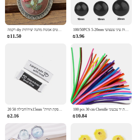
100/50PCS 5-20mm שחור פלסטיק בטיחות עיני צעצועי Amigurumi Diy ערכת מלאכות דובון צעצוע עין בובת קישוט אביזרים
רקמה diy ערכת תליון צלב מודפס דפוס רקום שרשרת תליון עם חוט מחטים אמנות מתנה יצירתית
₪11.50
₪3.96
100 pcs 30 cm Chenille גבעולים צנרת שואבי ילדים חינוכיים בעבודת יד צבעוני Chenille נובע צינור עבור DIY קרפט ספקי
20 יח'\חבילה 50x15mm "בעבודת יד באהבה" תגים ארוג מודפס תוויות בגדי בגד אספקת תווית DIY תגיות קרפט תפירת אביזרים
₪2.16
₪10.84