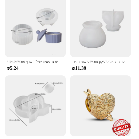
ארנבת אחסון תיבת שילוב נר שרף יורד עובש חתוך לידות תחרה גביע סיליקון נר גביע סיליקון עובש קישוט הבית
גביע נר פסים שילוב שרף עובש טפטוף diy עם מכסה אחסון גבס סיליקון עובש קישוט הבית קישוט קישוטים אחסון
₪5.24
₪11.39