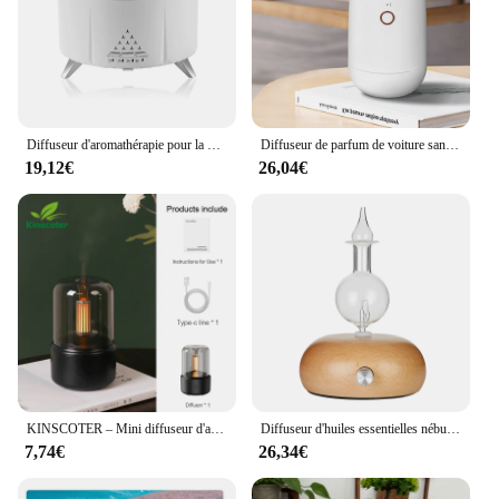
Diffuseur d'aromathérapie pour la maison et la chambre, diffuseur de brume de méduse d'apparence fraîche, grand château essentiel, livraison directe, 350ml
Diffuseur de parfum de voiture sans eau, mini diffuseur de château essentiel, aromathérapie, atomisation supérieure, désodorisant pour la maison
19,12€
26,04€
KINSCOTER – Mini diffuseur d'arôme Portable USB, humidificateur d'air, huile essentielle, veilleuse, brumisateur froid, pulvérisateur pour maison, cadeau
Diffuseur d'huiles essentielles nébulisant sans eau, bois, Mars, nébuliseur A
7,74€
26,34€