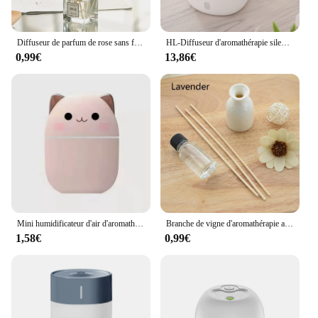
Diffuseur de parfum de rose sans fleur, parfum frais sans feu, longue durée, aromathérapie, décoration de chambre, maison, ménage
HL-Diffuseur d'aromathérapie silencieux et portable, machine de brume ultrasonique d'huile essentielle et d'arôme
0,99€
13,86€
Mini humidificateur d'air d'aromathérapie mignon, diffuseur d'huiles essentielles, supporter ficateur d'air pour la maison et la voiture, 250ml
Branche de vigne d'aromathérapie avec parfum, ensembles de diffuseurs de roseau WUNICEF, bouteille en verre, air frais, décor de chambre à coucher, bureau d'accueil
1,58€
0,99€