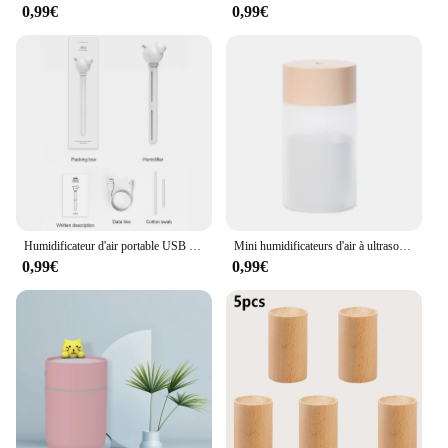
0,99€
0,99€
Humidificateur d'air portable USB à LED, diffuseur silencieux, supporter ficateur de voiture, diffuseur d'arômes, brumisateur pour la maison, le bureau, les poignées d'humidification amovibles
Mini humidificateurs d'air à ultrasons, diffuseur USB, supporter ficateur d'huiles essentielles, lumière LED, arôme, anion, brumisateur pour voiture et maison, 260ml
0,99€
0,99€