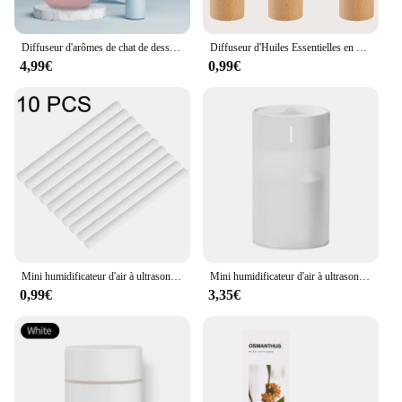
Diffuseur d'arômes de chat de dessin animé avec veilleuse, humidificateur d'air, machine d'aromathérapie, brumisateur froid USB, supporter ficateur d'air frais à la maison
Diffuseur d'Huiles Essentielles en Bois, Portable, Aromathérapie, Voiture, Maison, Nik, Intervalles Ronds, Épandeur de sexuellement, 5/10 Pièces
4,99€
0,99€
Mini humidificateur d'air à ultrasons USB, diffuseur d'huiles essentielles, brumisateur frais, supporter ficateur, arôme romantique, maison, voiture, 260ml
Mini humidificateur d'air à ultrasons, diffuseur d'aromathérapie, pulvérisateur portable, atomiseur d'huiles essentielles USB, lampe LED pour la maison et la voiture, 260ml
0,99€
3,35€