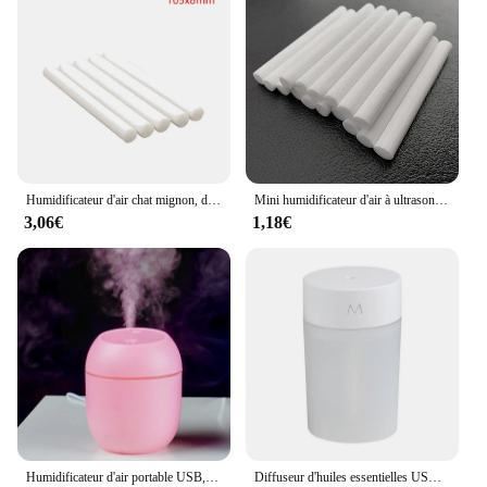
Humidificateur d'air chat mignon, diffuseur d'arômes, chargement USB ou batterie, veilleuse, brume fraîche muette, maison, chambre, bureau
Mini humidificateur d'air à ultrasons portable, diffuseur d'arômes de voiture, supporter ficateurs de château essentiels USB, lampe LED, produits de parfum pour la maison, 250ml
3,06€
1,18€
Humidificateur d'air portable USB, diffuseur d'huiles essentielles, mode arrêt automatique avec lumière LED, brumisateur pour la maison et la voiture, 220ml
Diffuseur d'huiles essentielles USB pour bureau, mini humidificateur d'air pour voiture, brumisateur domestique, pulvérisateur avec veilleuses LED, 260ml