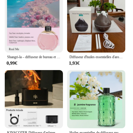
Shangri-la – diffuseur de bureau et maison, Machine d'aromathérapie, purificateur d'air intelligent USB avec affichage, pour voiture, salle de bain, désodorisation de l'air
Diffuseur d'huiles essentielles d'aromathérapie, humidificateur d'air à ultrasons télécommandé, bois Mars, frais avec 7 documents, lumière LED, 350ml
0,99€
1,93€
KINSCOTER-Diffuseur d'arômes à LED, humidificateur d'air à ultrasons, brumisateur frais, brumisateur, diffuseur de lampe à flamme d'huile essentielle
Huiles essentielles de diffuseur mural huile essentielle naturelle pure relaxante pour hôtel domestique pour diffuseurs de maison et de voiture huile essentielle