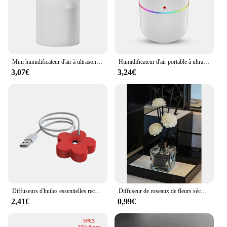
Mini humidificateur d'air à ultrasons, diffuseur d'aromathérapie, vaporisateur portable monté sur véhicule, USB, parfum essentiel, chambre familiale, 260ml
Humidificateur d'air portable à ultrasons USB, diffuseur d'huiles essentielles et d'arômes, supporter ficateur d'air pour la maison, le bureau et la voiture, brumisateur frais
3,07€
3,24€
Diffuseurs d'huiles essentielles rechargeables par USB, diffuseur de parfum de grande capacité, hydratant la peau, Charleroi, veille de la fatigue, muet, décorations de bureau
Diffuseur de roseaux de fleurs séchées, parfum, arôme sans feu, huile essentielle, parfum pour la maison, 50ml
2,41€
0,99€