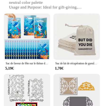
neutral color palette
Usage and Purpose: Ideal for gift-giving,
packaging, and storage
Typical Adaptive Scenario: Perfect for a variety of
occasions, from birthdays to weddings
Shape or Size or Weight or Quantity: Available in
multiple sizes, with lightweight construction for
easy handling
Performance and Property: Sturdy and eco-friendly,
designed for repeated use
Features:
**Elegant and Versatile Gift Packaging**
Sac de faveur de fête sur le thème de la vie marine et de l'océan, animal dans la mer, poignée découpée, baleine, requin, sacs cadeaux d'anniversaire, 50 pièces
Sac de kit de récupération de gueule de bois de mariage, fil de proximité réutilisable, tissage uni, gril fin, cadeau de mariée, fête de poule, 3 pièces
5,19€
1,70€
The DIE GIFT BAG is more than just a gift bag; it's
a statement of style and sophistication. Designed to
cater to a diverse range of gift-giving scenarios,
these boîtes et sacs cadeaux are the epitome of
elegance. The neutral color palette ensures that your
gifts are the center of attention, while the durable
cardboard material provides a sturdy and reliable
base for your treasures. Whether you're looking to