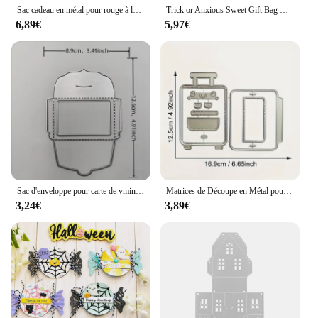
Sac cadeau en métal pour rouge à lèvres, matrices de découpe en métal, bricolage carte de Scrapbooking, pochoir en papier artisanal, décoration faite à la main pour manuel d'album
Trick or Anxious Sweet Gift Bag Metal Dies Cutting, 2021 Card Executive Scrapbooking Stencils Crafts
6,89€
5,97€
Sac d'enveloppe pour carte de vministériels x, outil de découpe pour bricolage manuel, scrapbooking, nouvelle collection 2024
Matrices de Découpe en Métal pour Bagages, Décoration de Scrapbooking, Cailloux Faits à la Main, Carte de Bricolage, Moule, Modèle Artisanal, Cadeaux pour Enfants, Nouvelle Collection 2024
3,24€
3,89€