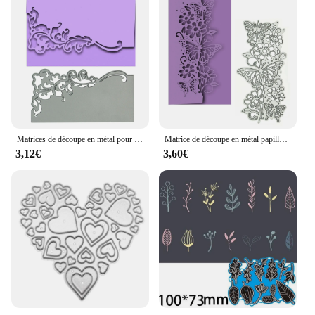
Matrices de découpe en métal pour couverture d'enveloppe, motif de cuir chevelu de vigne végétale, carte d'invitation de scrapbooking, coupe-bordure de surface, moule artisanal
Matrice de découpe en métal papillon dans un arbuste de fleurs, décoration de bordure de carte de voeux, couverture de carte postale de scrapbooking, poinçon coupé, galets
3,12€
3,60€