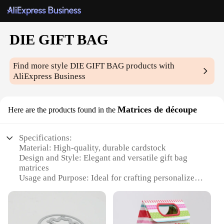
DIE GIFT BAG
Find more style
DIE GIFT BAG
products with
AliExpress Business
Matrices de découpe
Here are the products found in the
Specifications:
Material: High-quality, durable cardstock
Design and Style: Elegant and versatile gift bag
matrices
Usage and Purpose: Ideal for crafting personalized
gift bags
Shape or Size: Available in various shapes and sizes
to suit different gift items
Performance and Property: Sturdy enough to hold