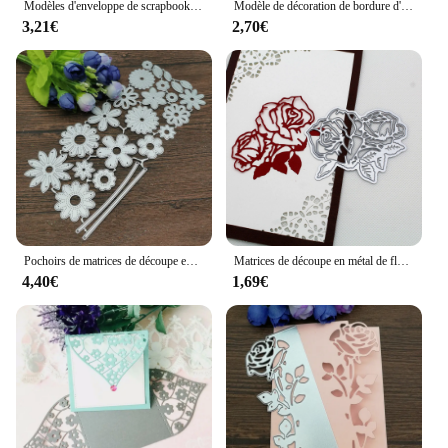
Modèles d'enveloppe de scrapbooking en métal découpé, carte de papier de gaufrage mignon, galets 3d de haute qualité
Modèle de décoration de bordure d'enveloppe de bord de couverture de carte de papier de bricolage, découpage en métal de fleur, galets découpés, gaufrage de moule, scrapbooking
3,21€
2,70€
Pochoirs de matrices de découpe en métal pour bricolage, modèle d'artisanat de gaufrage décoratif, feuilles de fleurs et d'arbres, scrapbooking
Matrices de découpe en métal de fleur de Rose, pochoirs découpés pour bricolage, carte d'album en papier gaufrage
4,40€
1,69€