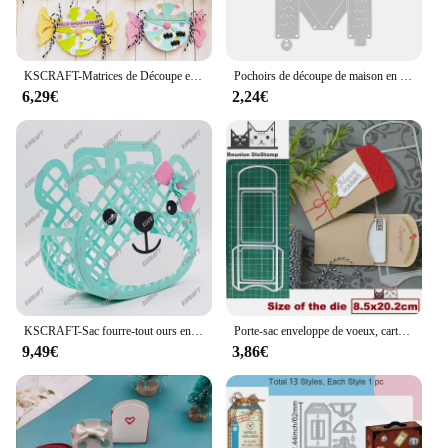
KSCRAFT-Matrices de Découpe en Métal, Pochoirs pour Bricolage, Scrapbooking, Gaufrage Décoratif, Cartes en Papier
Pochoirs de découpe de maison en métal pour bricolage, boîte cadeau de sac 3D, scrapbooking, timbre, album photo, gaufrage décoratif, cartes en papier
6,29€
2,24€
KSCRAFT-Sac fourre-tout ours en MSI, matrices de découpe en métal, pochoirs pour bricolage Scrapbooking, gaufrage décoratif, cartes en papier bricolage
Porte-sac enveloppe de voeux, carte-cadeau confortable, matrices de découpe en métal, scrapbooking, papier, album photo, artisanat, cartes de moule, pochoirs à poinçonner
9,49€
3,86€