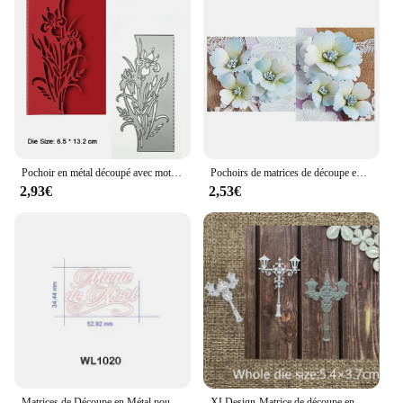
Pochoir en métal découpé avec motif de chrysanthème et fleur, pochoir fait à la main, carte de vœux, couverture, bordure, clip, Scrapbooking
Pochoirs de matrices de découpe en métal pour bricolage Scrapbooking, modèle d'artisanat de gaufrage décoratif, fleurs
2,93€
2,53€
Matrices de Découpe en Métal pour Carte de Vministériels x, Lettres Françaises, Cailloux de Mot, pour Scrapbooking, DIY, Nouvelle Collection 2022
XLDesign-Matrice de découpe en métal artisanale, 25 sortes de feuilles de fleurs de lapin, album de scrapbooking à bulles en dentelle, carte en papier, gaufrage