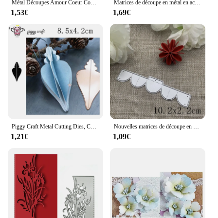
Métal Découpes Amour Coeur Coupe Matrices Pochoir BRICOLAGE Gabarit De Découpe Scrapbooking
Matrices de découpe en métal en acier au carbone, petit cuir chevelu bricolage, scrapbooking
1,53€
1,69€
Piggy Craft Metal Cutting Dies, Cut Die Mold, Scrapbook Paper Craft, Knife Mold, Blade Punch, Stencils, 8 Kinds of 3D Flowers
Nouvelles matrices de découpe en métal de fleurs pliées, pochoirs pour bricolage, Scrapbooking décoratif, gaufrage artisanal, gabarit de découpe, moule
1,21€
1,09€