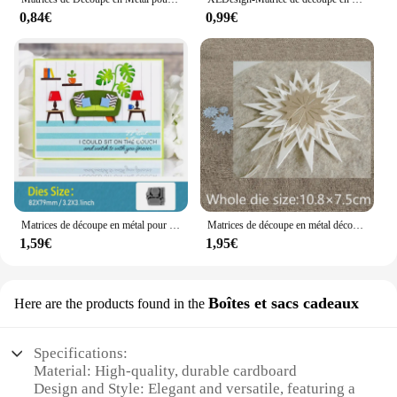
0,84€
0,99€
Matrices de découpe en métal pour canapé, artisanat découpé, scrapbooking, couverture d'album, cartes en papier, outil exécutif, production manuelle
Matrices de découpe en métal découpées, étoile, fleur, décoration, scrapbooking, album, carte en papier, gaufrage, artisanat, nouveau design, 3 pièces
1,59€
1,95€
Boîtes et sacs cadeaux
Here are the products found in the
Specifications:
Material: High-quality, durable cardboard
Design and Style: Elegant and versatile, featuring a