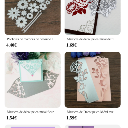
to adapt to any occasion, making it a staple in your
gift-giving arsenal. The bags' performance and
property are top-notch, ensuring that your gifts are
presented in the best possible light. The ease of use
and the ability to reuse these bags make them a
cost-effective and sustainable choice for your gift-
giving needs.
Pochoirs de matrices de découpe en métal pour bricolage, modèle d'artisanat de gaufrage décoratif, feuilles de fleurs et d'arbres, scrapbooking
Matrices de découpe en métal de fleur de Rose, pochoirs découpés pour bricolage, carte d'album en papier gaufrage
4,40€
1,69€
Matrices de découpe en métal fleur de prunier, pochoirs découpés pour bricolage, Scrapbooking, gaufrage de carte en papier d'album
Matrices de Découpe en Métal avec Bordure de Feuilles Roses, Pochoirs Découpés, Bricolage, Scrapbooking, Album, Gaufrage de Cartes en Papier
1,54€
1,59€