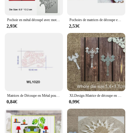
Pochoir en métal découpé avec motif de chrysanthème et fleur, pochoir fait à la main, carte de vœux, couverture, bordure, clip, Scrapbooking
Pochoirs de matrices de découpe en métal pour bricolage Scrapbooking, modèle d'artisanat de gaufrage décoratif, fleurs
2,93€
2,53€
Matrices de Découpe en Métal pour Carte de Vministériels x, Lettres Françaises, Cailloux de Mot, pour Scrapbooking, DIY, Nouvelle Collection 2022
XLDesign-Matrice de découpe en métal artisanale, 25 sortes de feuilles de fleurs de lapin, album de scrapbooking à bulles en dentelle, carte en papier, gaufrage
0,84€
0,99€