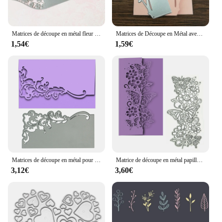
Matrices de découpe en métal fleur de prunier, pochoirs découpés pour bricolage, Scrapbooking, gaufrage de carte en papier d'album
Matrices de Découpe en Métal avec Bordure de Feuilles Roses, Pochoirs Découpés, Bricolage, Scrapbooking, Album, Gaufrage de Cartes en Papier
1,54€
1,59€
Matrices de découpe en métal pour couverture d'enveloppe, motif de cuir chevelu de vigne végétale, carte d'invitation de scrapbooking, coupe-bordure de surface, moule artisanal
Matrice de découpe en métal papillon dans un arbuste de fleurs, décoration de bordure de carte de voeux, couverture de carte postale de scrapbooking, poinçon coupé, galets
3,12€
3,60€