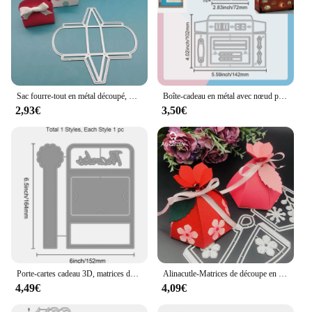
Sac fourre-tout en métal découpé, matrices de découpe, galets de gaufrage, scrapbooking bricolage, décor d'album photo, carte en papier, cadeau d'anniversaire exécutif, Cra
Boîte-cadeau en métal avec nœud papillon, matrices de découpe, découpes de bonbons, boîte-cadeau creuse, découpes de sac en métal pour bricolage, scrapbooking, album photo, 2 pièces
2,93€
3,50€
Porte-cartes cadeau 3D, matrices de découpe, enveloppe artisanale, sac, matrices de découpe, cadre, gaufrage, galets en métal, 1 pièce
Alinacutle-Matrices de découpe en métal pour scrapbooking, matrices de découpe de modèle de carte faites à la main, fleur découpée, boîte soutenante, sac cadeau, papier artisanal, album
4,49€
4,09€