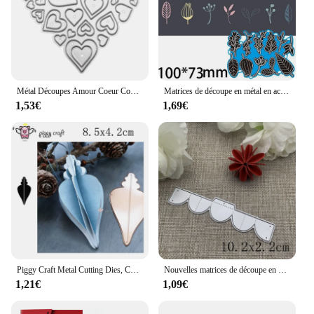
Métal Découpes Amour Coeur Coupe Matrices Pochoir BRICOLAGE Gabarit De Découpe Scrapbooking
Matrices de découpe en métal en acier au carbone, petit cuir chevelu bricolage, scrapbooking
1,53€
1,69€
Piggy Craft Metal Cutting Dies, Cut Die Mold, Scrapbook Paper Craft, Knife Mold, Blade Punch, Stencils, 8 Kinds of 3D Flowers
Nouvelles matrices de découpe en métal de fleurs pliées, pochoirs pour bricolage, Scrapbooking décoratif, gaufrage artisanal, gabarit de découpe, moule
1,21€
1,09€