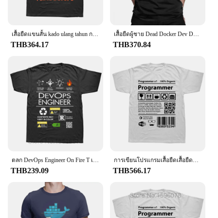
durable and easy to care for, ensuring that they
remain a staple in your wardrobe for years to come.
With wholesale and vendor options available, these
เสื้อยืดแขนสั้น kado ulang tahun กราฟิกผ้าคอตตอนเสื้อยืดสไตล์ฤดูร้อนแนวสตรีทแวร์เสื้อยืดลายตลกวิศวกรคอมพิวเตอร์ระบบคลาวด์ฉันเกลียด
เสื้อยืดผู้ชาย Dead Docker Dev DevOps การเขียนโปรแกรมเสื้อขนาดใหญ่ผ้าฝ้าย100เปอร์เซ็นต์
shirts are an excellent choice for businesses looking
THB364.17
THB370.84
to provide their employees with high-quality,
performance-enhancing attire. The DEVOPS
Thermocompression Shirts are not just clothing;
they are an investment in your health, comfort, and
productivity.
ตลก DevOps Engineer On Fire T เสื้อฤดูร้อนกราฟิกฝ้าย Streetwear แขนสั้น Kado Ulang Tahun เสื้อยืดบุรุษเสื้อผ้า
การเขียนโปรแกรมเสื้อยืดเสื้อยืดวิศวกรซอฟต์แวร์การเขียนโปรแกรมเสื้อยืดเสื้อยืดโปรแกรมเมอร์เสื้อยืดพิมพ์ลายสแต็คแบบตลก
THB239.09
THB566.17