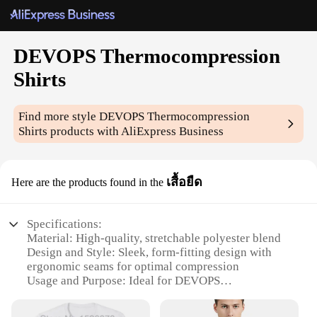
DEVOPS Thermocompression
Shirts
Find more style
DEVOPS Thermocompression
Shirts
products with AliExpress Business
เสื้อยืด
Here are the products found in the
Specifications:
Material: High-quality, stretchable polyester blend
Design and Style: Sleek, form-fitting design with
ergonomic seams for optimal compression
Usage and Purpose: Ideal for DEVOPS
professionals seeking enhanced performance and
comfort during long hours of work