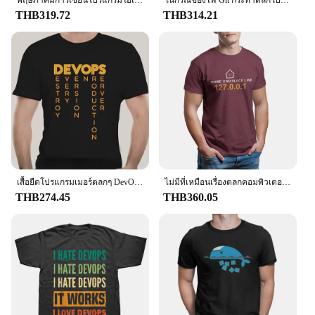
especially for those who spend long hours at their
พฤษภาคมการเขียนโปรแกรมโอเพนซอร์สซอฟต์แวร์ DevOps ตลกลินุกซ์จาวาเสื้อยืด
ในกรณีของไฟ Git กระทำตลกโปรแกรมเมอร์ DevOps เครือข่าย sysadmin geek เสื้อยืดสำหรับผู้ชาย100% เสื้อยืดพิมพ์ลายผ้าฝ้าย
desks or engaging in physically demanding tasks.
THB319.72
THB314.21
**Versatile and Adaptable**
Whether you're working in a fast-paced
environment or participating in outdoor activities,
these shirts are versatile enough to keep up with
your lifestyle. The sleek, form-fitting design is not
only stylish but also functional, allowing for a full
range of motion without compromising on comfort.
The shirts are available in sets, making it easy to
build a coordinated wardrobe that meets your
professional and casual needs. Whether you're
looking for a set of shirts to wear to work or a
เสื้อยืดโปรแกรมเมอร์ตลกๆ DevOps DevOps-ความหมายที่แท้จริงของ DevOps TEE DevOps คอมพิวเตอร์ nerd geek โปรแกรมเมอร์เสื้อเสียดสี
ไม่มีที่เหมือนเรื่องตลกคอมพิวเตอร์127.0.0สำหรับโปรแกรมเมอร์ DevOps Network sysadmin geek เสื้อยืด100% สำหรับผู้ชาย
complete wardrobe solution, the DEVOPS
THB274.45
THB360.05
Thermocompression Shirts are the perfect choice
for those who value both style and performance.
**Tailored for the DEVOPS Professional**
Understanding the unique demands of the DEVOPS
profession, these shirts are specifically tailored to
meet the needs of individuals who require both
functionality and style. The shirts are designed to be