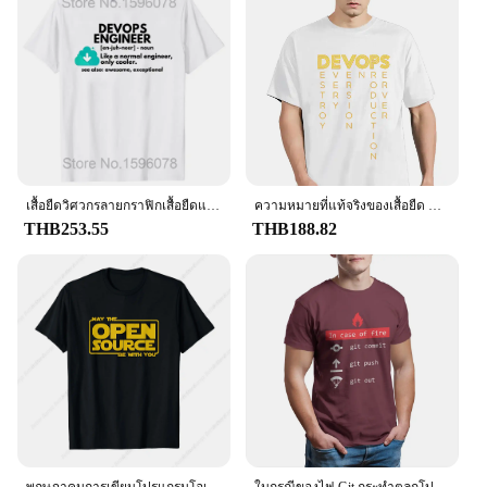
Performance and Property: Thermocompression
technology to increase blood flow and reduce
muscle fatigue
Parts and Accessories: Available in sets for a
complete wardrobe solution
Applicable People: Suitable for men and women
involved in DEVOPS roles or similar high-intensity
occupations
Features:
เสื้อยืดวิศวกรลายกราฟิกเสื้อยืดแขนสั้นสำหรับ kado ulang tahun ฤดูร้อนเสื้อผ้าแนวสตรีทผ้าฝ้ายกราฟิกคำจำกัดความวิศวกร
ความหมายที่แท้จริงของเสื้อยืด DevOps เสื้อยืดนักเขียนโปรแกรมเด็กเรียนคอมพิวเตอร์เหน็บแนมตลกๆเสื้อยืดสุดน่ารักสุดเจ๋ง
**Enhanced Performance and Comfort**
THB253.55
THB188.82
The DEVOPS Thermocompression Shirts are
engineered to provide a superior level of comfort
and performance for professionals in the field of
software development and operations. The shirts are
crafted from a premium blend of stretchable
polyester, ensuring a snug fit that moves with you as
you work. The thermocompression technology
integrated into the fabric is designed to increase
blood flow, which aids in reducing muscle fatigue
and enhancing recovery time. This makes these
shirts an indispensable addition to your work attire,