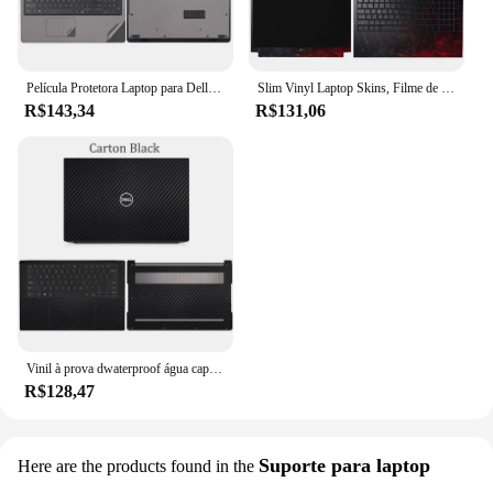
Película Protetora Laptop para Dell XPS 15-9530/9575/9570/9500/7590 Pele Decalque Do Vinil para Dell XPS Series 15-9560/9550 Protetor
Slim Vinyl Laptop Skins, Filme de impressão, Decalque para DELL G15, 5520, 5521, 5525, 5530, G16, 7620, 7630, G15, 5510, 5511, 5515
R$143,34
R$131,06
Vinil à prova dwaterproof água capa da pele do portátil para dell xps 13 9310 2in1 9305 9370 7390 9380 filme de tela para xps 15 9510 9500 9575 pré-corte
R$128,47
Suporte para laptop
Here are the products found in the