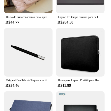
Bolsa de armazenamento para laptop para MacBook Air 13 Pro, 13.6 ", 14", 15 ", 15.6", Xiaomi, Lenovo, Dell Notebook, Soft Case, Ipad10.5, 10.9, 11Sleeve Pouch
Laptop lcd tampa traseira para dell vostro 14 v5401, v5402, v5405, 5401, 5402, moldura frontal, base inferior, novo
R$44,77
R$284,50
Original Pan Tela de Toque capacitiva para Dell Laptop, Escrever Pen, Dell Inspiron 13, 7347, 7348, 7352, New Stylus, livre
Bolsa para Laptop Portátil para Homens e Mulheres, Capa de Manga, Notebook, Bolso de Computador, Macbook, Xiaomi, HP, Dell, Lenovo, 14, 15.6
R$34,46
R$11,89