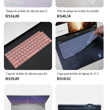
Tampa do teclado de silicone para dell inspiron 16, 5620, 5625, 5630, 7620, 7630, 16 polegadas
Pele da tampa do teclado do portátil do silicone, Dell Inspiron 15 (2022), 3525, 3520, 5510, 5515, 5518, 7510, 3510, 3511, 3515, 2022, 15,6"
R$34,80
R$40,58
Capa de teclado de silicone para dell latitude 5440 (2023) (13ª geração intel), 2 em 1 2023 protetor
Capa para teclado de laptop de 12.5 polegadas, dell latitude 7290, 7280, 7380, 7390, e7370, 13.3, e7250, e5250, e7270, e5270, e7389, e5270
R$39,89
R$10,92