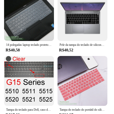
14 polegadas laptop teclado protetor tampa, dell latitude e7450, e7470, e5470, e7480, 5480, 5490, 7480, 7480, 7470, 7490
Pele da tampa do teclado de silicone para Dell, Dell Latitude 5540, 2023 Laptop, 13ª Geração, Dell Latitude 5520, 5521, 15 em, 2022, 2021
R$40,58
R$40,52
Tampa do teclado para Dell, caso da pele do protetor do silicone, Dell G3, jogo, G5, G7, 15, 17, G15, G16, 3500, 3579, 3590, 3779, 5500, 5587, SE, 5590
Tampa do teclado do portátil do silicone para Dell Latitude 14, Dell Inspiron 14, 3320, 3420, 14 Além disso 7420, Dell Inspiron 14 7435 7430 7425 7420