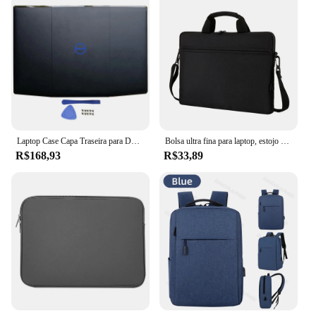
Laptop Case Capa Traseira para DELL, LCD Tampa Traseira, Frame Frontal, Dobradiças, Palmrest, Caixa Inferior, Acessórios para Laptop, 15 G3, 3500, 3590, Novo
Bolsa ultra fina para laptop, estojo de manga, bolsa para notebook, bolsa de ombro para Lenovo HP Dell Asus e Samsung, 13,3 pol, 14 pol, 15,6 pol
R$168,93
R$33,89