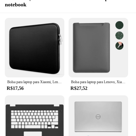
notebook
Bolsa para laptop para Xiaomi, Lenovo, Computador Notebook Dell, Manga para MacBook Air Pro, Retina 13 polegadas, 14 polegadas, 15 polegadas, 15,6 polegadas
Bolsa para laptop para Lenovo, Xiaomi, Acer, HP, Dell, 12, 13, 14, 15, 16, Notebook, Manga para Macbook Air Pro, Capa
R$17,56
R$27,52