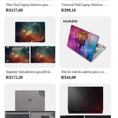
Slim Vinyl Laptop Adesivos para Dell, Dell Latitude, filme para Dell Latitude 7440, 7430, 7420, 7410, 7520, 7340, 7330, 7320, 9420, 9410
Universal Vinil Laptop Adesivos, DIY Decore Decalque, peles protetoras, MacBook, Lenovo, HP, Asus, Dell, Acer, 13 ", 15.6", 17"
R$157,69
R$99,10
Imprimir vinil adesivos para dell inspiron 15, 3510, 3511, 3515, 3520, 3525, 3530, para 15, 3502, 3583, 3585
Pele do vinil do caderno para o computador, decalque para Acer, HP, Dell, Mac, Mac, etiqueta do computador, 12 ", 14", 15 ", 15.6"
R$172,28
R$44,00