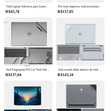
Vinil Laptop Adesivos para Lenovo Asus HP, Decalque Tampa, Padrão Borboleta, DIY, 15.6 "Tampa, HP, Dell, 14", 15.6 ", 15.6", Venda Quente, 2023
Pré-corte impresso vinil acessórios do portátil decalque adesivo filme de pele para 2023 2022 dell g15 5530 5525 5521 5520 5515 5511 5510 g16
R$45,78
R$157,85
Anti Fingerprint Pré-Cut Vinil Adesivo, Laptop Skin Acessórios, Dell Precision 16 15.6 14.6 polegada 5680 5570 5560 7540 3480
Anti-scratch filme adesivo de vinil para laptop, anti-scratch adesivos para dell inspiron 4 plus 7440/inspiron 3558 5510 5515 7510 7610
R$137,04
R$143,34