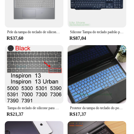
Pele da tampa do teclado de silicone para Dell, Dell Latitude 5540, 2023 Laptop com 13ª Geração Dell Latitude 5520, 5521, 15 em 2022, 2021
Silicone Tampa do teclado padrão para PC Desktop, 104-Key, USB com fio, Capa mecânica, Dell SK 8115 3205 8135 L100
R$37,60
R$87,04
Tampa do teclado de silicone para Dell Inspiron, AMD, capa de pele, AMD, 13, 5368, 5370, 5378, 5379, 7368, 7370, 7372, 7373, 7375, 7378, 7380, 7386
Protetor da tampa do teclado do portátil do silicone, precisão de Dell, 3530, 5530, 7530, 7540, 7730, 3510, E3510, E3530, E5530, E7530, E7730, 15,6"
R$21,37
R$17,37