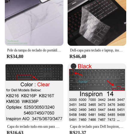
Pele da tampa do teclado do portátil do silicone, Dell Inspiron 14 7420 7425 7435 7430 7415 7420 7415 5430 5410 5415 5418 5420 5425
Dell-capa para teclado e laptop, inspiron 15, 3567, 7567, 7577, 7559, 3000, 5000 e 17.3
R$34,80
R$46,40
Capa do teclado tudo-em-um para dell kb216 km636 kb216p optiplex 7050 7450 inspiron axio 3475 3670 3477
Capa de teclado para Dell Inspiron, Silicone Protector, Skin Case, 14, 3000, 3442, 3446, 3447, 3451, 3452, 3465, 3473, 3476, 3480, 3482, 3490, 3493
R$16,63
R$21,37