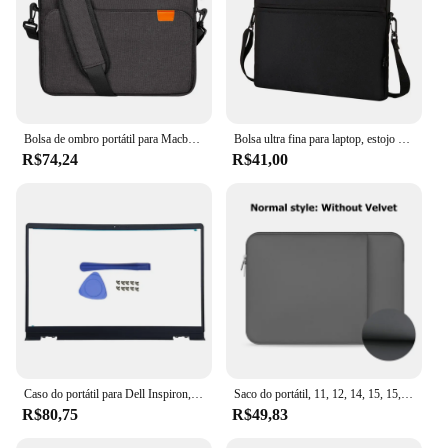
Bolsa de ombro portátil para Macbook Air Pro, M1, M2, Lenovo, Dell, Huawei, bolsa, pasta, bolsa de ombro, 14,1 ", 15,6", 17,3"
Bolsa ultra fina para laptop, estojo de manga, bolsa para notebook, bolsa de ombro para Lenovo HP Dell Asus e Samsung, 13,3 pol, 14 pol, 15,6 pol
R$74,24
R$41,00
Caso do portátil para Dell Inspiron, LCD tampa traseira, moldura frontal, dobradiça, palmrest, caderno inferior, 15 3510 3511 3515 3520 3521 3525
Saco do portátil, 11, 12, 14, 15, 15,6 polegadas, para macbook pro air retina 13, xiaomi, huawei, hp, dell, lenovo
R$80,75
R$49,83