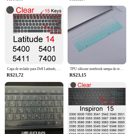
Capa de teclado para Dell Latitude, Silicone Skin Case, 2 em 1, Dell Latitude 14, 7400, 7404, 7410, 7414, 7420, 7424, 7430, 7480, 7490, 9420, 9410
TPU silicone notebook tampa do teclado do portátil, protetor de pele, apto para Dell G16 7620 2022, Dell G16 7630 2023 16"
R$21,72
R$23,15