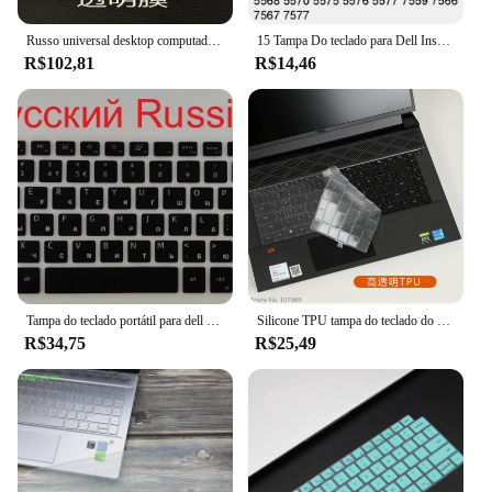
Russo universal desktop computador pc teclado capa filme para lenovo hp dell película de proteção da pele muitos 19 21 23 24 27 34 polegada
15 Tampa Do teclado para Dell Inspiron 5501 5502 5505 5508 5509 5584 5590 5593 5594 5598 Urban Fit Protetor Da Pele de Silicone Caso
R$102,81
R$14,46
Tampa do teclado portátil para dell vostro 3400 3401 3405 5300 5301 5390 5391 5401 7405 7409 7490 5405 5406 5490 5493 5498 5300
Silicone TPU tampa do teclado do portátil, protetor da pele para Dell G16 7620 2022, Dell G16 7630 2023 16"
R$34,75
R$25,49