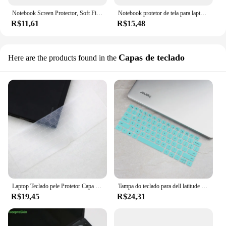
Notebook Screen Protector, Soft Film, Display Ratio 16:9, Fit para DELL, ASUS, Samsung, Lenovo, Toshiba Laptop, 15,6"
Notebook protetor de tela para laptop, filme macio, 13,3 polegadas, 14,1 polegadas, 15,6 polegadas, relação de exibição 16:9, DELL, ASUS, Samsung, Lenovo, Toshiba, Tablet
R$11,61
R$15,48
Capas de teclado
Here are the products found in the
Laptop Teclado pele Protetor Capa para 2021 15 Novo Dell Inspiron 3000 3501 3502 3505 3593, inspiron 15 5501 5502 5505 5508
Tampa do teclado para dell latitude 7420 7430 5430 5420 5421 5431 7520 p137g, acessórios do portátil, película de proteção
R$19,45
R$24,31