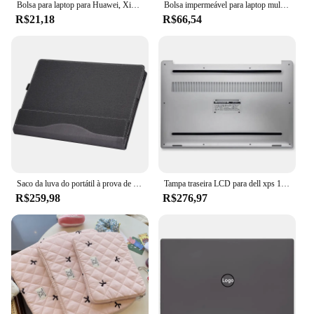
Bolsa para laptop para Huawei, Xiaomi, Dell, Lenovo, Macbook Air, 13 Case, Pro 11, 13, 15, 15,6 Polegadas, Capa, Capa Acessórios
Bolsa impermeável para laptop multi-bolsos, mochila USB para Macbook Air Pro, Lenovo, Asus, HP, Dell, grande capacidade, viajando
R$21,18
R$66,54
Saco da luva do portátil à prova de choque, capa para Dell Inspiron 15 3000 3515 3511 3520 3530 Vostro 3510 3530 Series 15.6
Tampa traseira LCD para dell xps 15, 9550, 9560, precisão 5520, m5510, p56f, dobradiças j83x5
R$259,98
R$276,97