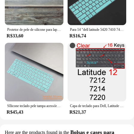
Protetor de pele de silicone para laptop, 15 15.6 polegadas, para dell inspiron 15 5584 5586, cobertura de teclado para notebook 7590 7591
Para 14 "dell latitude 5420 7410 7420 7520 / 15" 15.6 "dell latitude 9000 9510 9520 portátil silicone teclado capa protetor da pele
R$33,60
R$16,74
SIlicone teclado pele tampa acessórios, Dell Latitude 7340 5000 5320 5330 5340 13.3 3000 3340
Capa de teclado para Dell, Latitude 12, 5250, E5250, E5270, 7220, E7250, 7275, E7270, 7280, 7285, 7290, 5000, Protector Skin Case
R$45,43
R$21,37
Bolsas e cases para
Here are the products found in the