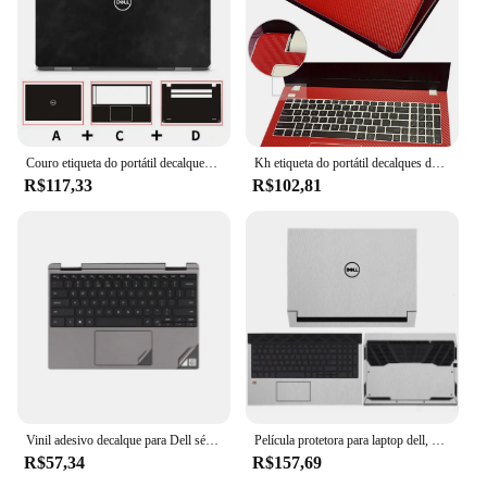
Couro etiqueta do portátil decalques da pele protetor capa para dell G7-7500 G7-7700 G7-7790 G7-7590 G5-5590 G3-3579 G7-7588 G3-3779
Kh etiqueta do portátil decalques da pele capa protetor guarda para dell alienware m11x r1 r2 (2012)
R$117,33
R$102,81
Vinil adesivo decalque para Dell série Latitude, cor opcional, pele do portátil para Dell Latitude 7470/7480, 5480, 7470/7480
Película protetora para laptop dell, vinil adesivo para g15, 5530, 5525, 5521, 5520, g16, 7620, 7630, g15, 5510, 5511, 5515
R$57,34
R$157,69