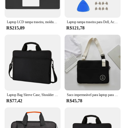
Laptop LCD tampa traseira, moldura frontal, teclado Palmrest, Top Case EUA, caixa inferior, Dell Latitude 3490 L3490 E3490 P89G, Novo
Laptop tampa traseira para Dell, Acessórios para Notebook, Frente Fram, Dobradiça Case, Dell Inspiron 15, 3510, 3511, 3515, 3520, 3521, 00DM9D, 00WPN8
R$215,89
R$121,78
Laptop Bag Sleeve Case, Shoulder Handbag, Notebook Pouch, Pastas para Lenovo HP, Huawei, Asus, Dell, Samsung, 133 ", 14", 156"
Saco impermeável para laptop para Macbook Air Pro, capa de manga para Xiaomi, Huawei, HP, Dell, Lenovo, Notebook Case, M1, M2, M3, 11 ", 13"
R$77,42
R$45,78