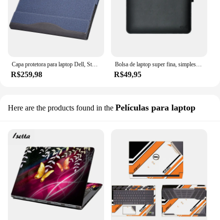
Capa protetora para laptop Dell, Stylus Presentes, Stylus para Dell Inspiron 16 Pro 5620 5625 5630 7630 Vostro 7620 5630 Plus 7640 PU
Bolsa de laptop super fina, simples e ultrafina, para dell xps 13 15(9350 9360 9370 9550 9560 9570), estilo transversal
R$259,98
R$49,95
Películas para laptop
Here are the products found in the