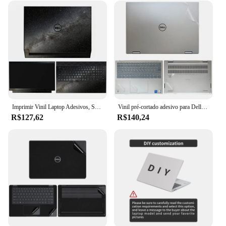
Imprimir Vinil Laptop Adesivos, Skins de Filme, DELL G15, 5520, 5521, 5525, 5530, G16, 7620, 7630, G15, 5515, 5511, 5510, 2021
Vinil pré-cortado adesivo para Dell Laptop pele, tampa do teclado TPU, filme de tela HD, Dell, Inspiron 16, 7620, 2in 1, 7630, 7610, 5630, 5620, 5625
R$127,62
R$140,24