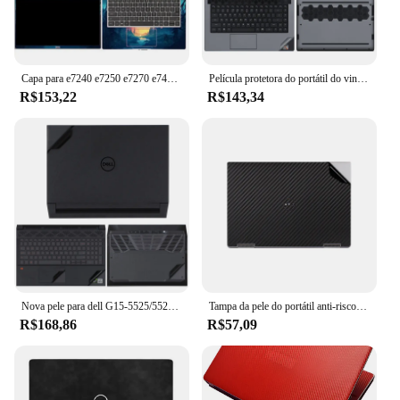
Capa para e7240 e7250 e7270 e7440 e7450 e7470 pré-corte protetor do portátil adesivo pele para dell latitude e7000 12.5 14.6 polegadas
Película protetora do portátil do vinil do PVC, decalque, Alienware, M17, R5, X14, R1, X17, R2, M15, R4, M17, R4
R$153,22
R$143,34
Nova pele para dell G15-5525/5520 super fino pvc portátil película protetora adesivo para dell G15-5510/5515/5511 notebook
Tampa da pele do portátil anti-risco, tampa da pele para Dell Latitude 5410, 5401, 7280, 7290, 7480, 7450, 7350, 3540, 7640, 3440, 7380, pré-corte
R$168,86
R$57,09