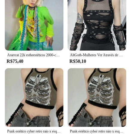
Ararrcat 22k estheestéticos 2000-camisa 2000s araarajuku--meninas shirt hort shirt leeve shirt camisa etal etal yyber ic hic ops ops unk unk tytyle all todos looth lolt lolothes
AltGoth-Mulheres Ver Através de Colheita Tank Tops, Sexy O-pescoço Patchwork, Harajuku Streetwear Gótico Vintage, Cyber Y2K Buraco Colete
R$75,40
R$50,10
Punk estético cyber retro raio x esqueleto impressão costela sem mangas colete armygreen colheita topo roupas de grife feminino verão emo
Punk estético cyber retro raio x esqueleto impressão costela sem mangas colete armygreen colheita topo roupas de grife feminino 2023 verão emo