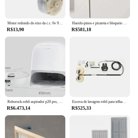
Motor redondo do eixo da c.c. 6v 9v 12v micro 32mm do motor rc500 para a vassoura do robô
Haoshi-pinos-r picareta e bloqueio decodificador, ferramentas, nova chegada
R$13,90
R$581,18
Roborock-robô aspirador p20 pro, aspirador 18500pa, sucção ciclone compatível, varrendo, esfregando, limpeza de água quente
Escova de lavagem robô para telhado, Solar Farm Power Plant, Máquina limpa do painel solar, 2 escovas rotativas
R$6.473,14
R$525,33