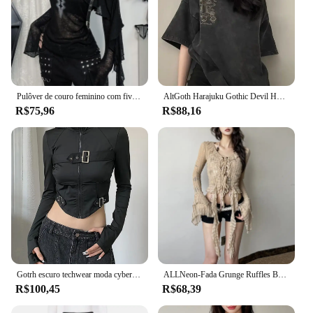
Pulôver de couro feminino com fivela estampada, camisetas de malha pura, babados góticos techwear, grunge techwear dos anos 90, escuro Cyber Y2K Alt
AltGoth Harajuku Gothic Devil Horn T-shirt Mulheres Vintage Streetwear Cyber Punk Y2k Emo Impresso Buraco Manga Curta Com Capuz Tee Tops
R$75,96
R$88,16
Gotrh escuro techwear moda cyber gótico camisetas grunge com capuz bodycon zip up blusas y2k punk preto streetwear colheita topos feminino
ALLNeon-Fada Grunge Ruffles Borlas Colheita, Lace Tops, Ver Através Streetwear, Cyber Y2K, Falre Manga, Blusa Bandage, Camiseta Slim
R$100,45
R$68,39