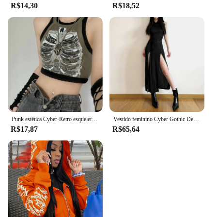
R$14,30
R$18,52
Punk estética Cyber-Retro esqueleto de raio-X feminino costela colete sem mangas, top crop ArmyGreen, roupas de grife, colete verão, 2024
Vestido feminino Cyber Gothic Desert Walker com capuz, Y2K Punk Grunge, Vestido Midi oco, Sexy Split Side, Streetwear sólido, Goth escuro
R$17,87
R$65,64