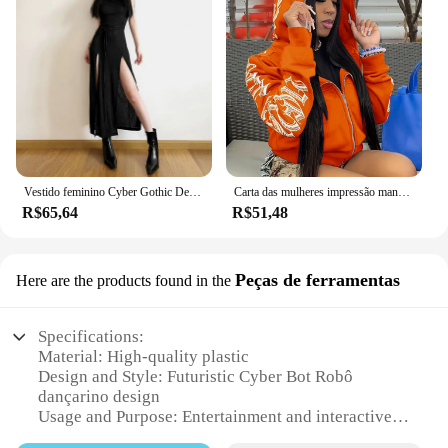
Vestido feminino Cyber Gothic Desert Walker com capuz, Y2K Punk Grunge, Vestido Midi oco, Sexy Split Side, Streetwear sólido, Goth escuro
Carta das mulheres impressão manga longa zip up hoodies, moletom punk gótico, Cyber Y2K roupas
R$65,64
R$51,48
Peças de ferramentas
Here are the products found in the
Specifications:
Material: High-quality plastic
Design and Style: Futuristic Cyber Bot Robô
dançarino design
Usage and Purpose: Entertainment and interactive
play