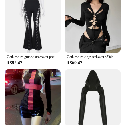
Goth escuro grunge streetwear preto bandagem calças cyber gótico punk oco para fora calças flare mulheres emo cintura alta sexy alt inferior
Goth escuro e-girl techwear sólido oco para fora manga longa magro bodysuits cyber y2k com decote em v topos feminino gótico bodysuit streetwear
R$92,47
R$69,47