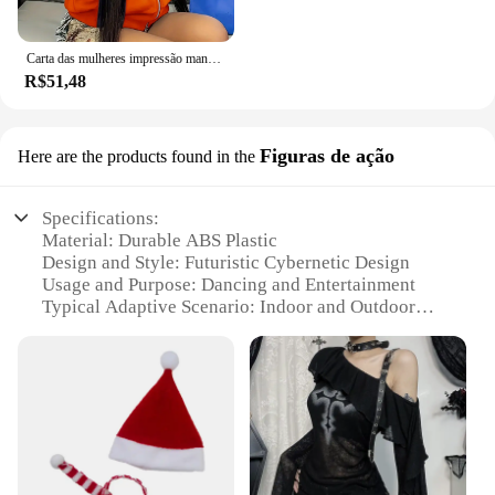
Carta das mulheres impressão manga longa zip up hoodies, moletom punk gótico, Cyber Y2K roupas
R$51,48
Figuras de ação
Here are the products found in the
Specifications:
Material: Durable ABS Plastic
Design and Style: Futuristic Cybernetic Design
Usage and Purpose: Dancing and Entertainment
Typical Adaptive Scenario: Indoor and Outdoor
Events
Shape or Size or Weight or Quantity: Robust and
Portable Size
Performance and Property: Interactive and
Responsive Movements
Features:
**Enthralling Entertainment for All Ages**