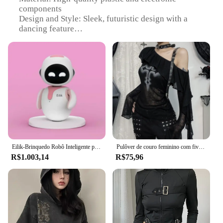
components
Design and Style: Sleek, futuristic design with a
dancing feature
Usage and Purpose: Interactive entertainment and
voice recognition
Performance and Property: Responsive to voice
commands, capable of dancing
Shape or Size or Weight or Quantity: Compact and
lightweight, easy to handle
Applicable People: Ideal for children and tech
enthusiasts
Features:
|Wholesale|Vendors|
Eilik-Brinquedo Robô Inteligente para Crianças, Brinquedo Divertido, Interação Emocional, Pet com Tecnologia AI, Infinito, Presente
Pulôver de couro feminino com fivela estampada, camisetas de malha pura, babados góticos techwear, grunge techwear dos anos 90, escuro Cyber Y2K Alt
R$1.003,14
R$75,96
**Engaging Interactive Experience**
The Cyber Bot Robô dançarino is a marvel of
modern technology, designed to captivate and
entertain users of all ages. This interactive robot is
not just a toy; it's a companion that listens and
responds to your voice commands. With its
advanced voice recognition capabilities, the Cyber