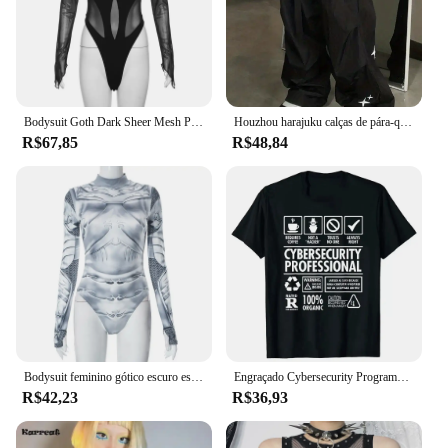
Bodysuit Goth Dark Sheer Mesh Patchwork para mulheres, camisetas de motociclista, bodysuit de manga longa, bodycon gótico, punk, cyber, Y2K, oco
Houzhou harajuku calças de pára-quedas mulheres oversized cyber y2k hip hop perna larga carga calças baggy preto corredores coreano streetwear
R$67,85
R$48,84
Bodysuit feminino gótico escuro estampado, camisetas de manga comprida, streetwear grunge, bodysuits na moda Y2K, cyber, punk, bodycon
Engraçado Cybersecurity Programmer T-shirt para Mulheres, Você clicou no link, Hacker Segurança, Cyber Hack, Presentes de aniversário, 70324
R$42,23
R$36,93