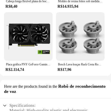
Cabeça longa flexível plana do bocal de sucção, Universal Aspirador Peças Sobressalentes, Fenda de mangueira de vácuo Too, 32mm, 1Pc
Moldes de resina feitos sob medida, feitos à mão, robô humanóide hiper realista, máscara de silicone, estátua, escultura para parque de diversões
R$8,40
R$14.935,94
Placa gráfica PNY GeForce Gaming, Placa de vídeo do jogo, RTX 4060Ti, venda quente, 8GB
Bosch Lava-louças Rack Cesta Rodas, Aspirador Peças De Reposição, Bosch, Siemens, Neff, 4pcs
R$2.114,74
R$17,96
Robô de reconhecimento
Here are the products found in the
de voz
Specifications:
Material: High-quality plastic and electronic