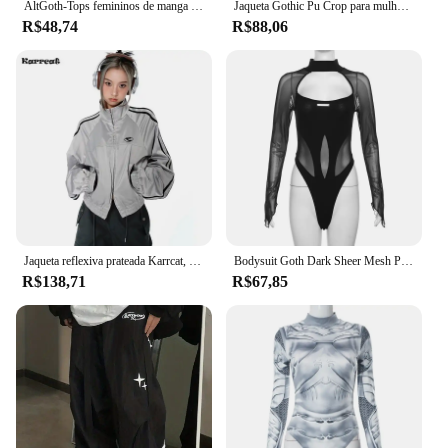
AltGoth-Tops femininos de manga comprida de gola alta, t-shirt gótica escura, Emo Alternative Cyber Punk Streetwear, T estampado da Cruz Vermelha, Y2K
Jaqueta Gothic Pu Crop para mulheres, manga comprida, casacos com capuz, alternativa emo, cibernética, streetwear punk, shopping Y2K, estética, Harajuku, 2024
R$48,74
R$88,06
Jaqueta reflexiva prateada Karrcat, Cyber Y2K, vintage Techwear, estética grunge, casaco de zíper duplo, streetwear esportivo estilo coreano
Bodysuit Goth Dark Sheer Mesh Patchwork para mulheres, camisetas de motociclista, bodysuit de manga longa, bodycon gótico, punk, cyber, Y2K, oco
R$138,71
R$67,85