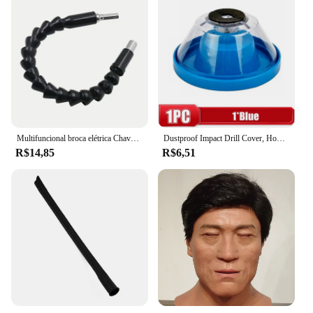
Multifuncional broca elétrica Chave de fenda, cobra universal, mangueira flexível, conexão do eixo Cardan, extensão macia Rod Link
Dustproof Impact Drill Cover, Household Electric Broca, Dustproof Conexão, Bowl, Acessórios Ferramenta
R$14,85
R$6,51