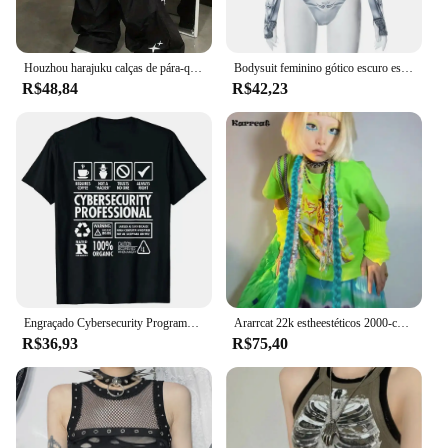
Houzhou harajuku calças de pára-quedas mulheres oversized cyber y2k hip hop perna larga carga calças baggy preto corredores coreano streetwear
Bodysuit feminino gótico escuro estampado, camisetas de manga comprida, streetwear grunge, bodysuits na moda Y2K, cyber, punk, bodycon
R$48,84
R$42,23
Engraçado Cybersecurity Programmer T-shirt para Mulheres, Você clicou no link, Hacker Segurança, Cyber Hack, Presentes de aniversário, 70324
Ararrcat 22k estheestéticos 2000-camisa 2000s araarajuku--meninas shirt hort shirt leeve shirt camisa etal etal yyber ic hic ops ops unk unk tytyle all todos looth lolt lolothes
R$36,93
R$75,40