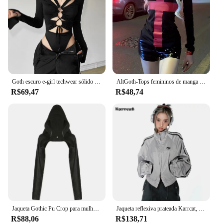
addition to your collection, the Cyber Bot Robô
dançarino is sure to delight and inspire.
Goth escuro e-girl techwear sólido oco para fora manga longa magro bodysuits cyber y2k com decote em v topos feminino gótico bodysuit streetwear
AltGoth-Tops femininos de manga comprida de gola alta, t-shirt gótica escura, Emo Alternative Cyber Punk Streetwear, T estampado da Cruz Vermelha, Y2K
R$69,47
R$48,74
Jaqueta Gothic Pu Crop para mulheres, manga comprida, casacos com capuz, alternativa emo, cibernética, streetwear punk, shopping Y2K, estética, Harajuku, 2024
Jaqueta reflexiva prateada Karrcat, Cyber Y2K, vintage Techwear, estética grunge, casaco de zíper duplo, streetwear esportivo estilo coreano
R$88,06
R$138,71