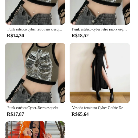
Punk estético cyber retro raio x esqueleto impressão costela sem mangas colete armygreen colheita topo roupas de grife feminino verão emo
Punk estético cyber retro raio x esqueleto impressão costela sem mangas colete armygreen colheita topo roupas de grife feminino 2023 verão emo
R$14,30
R$18,52
Punk estética Cyber-Retro esqueleto de raio-X feminino costela colete sem mangas, top crop ArmyGreen, roupas de grife, colete verão, 2024
Vestido feminino Cyber Gothic Desert Walker com capuz, Y2K Punk Grunge, Vestido Midi oco, Sexy Split Side, Streetwear sólido, Goth escuro
R$17,87
R$65,64