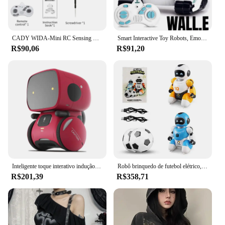
CADY WIDA-Mini RC Sensing Robot, Brinquedo Inteligente, Programação Educação, Música Dance Robots, Auto Follow Gesto Controle Brinquedos para Criança
Smart Interactive Toy Robots, Emo Robot, Comando por Voz, Controle de Toque, Cantar, Dança, Presente para Crianças
R$90,06
R$91,20
Inteligente toque interativo indução cantando dança robô brinquedos para crianças, bebê inteligente robôs brinquedo, controle gesto de voz, menino
Robô brinquedo de futebol elétrico, brinquedo educacional, de simulação de futebol, robô rc, adulto, infantil, 1 conjunto/2 peças
R$201,39
R$358,71