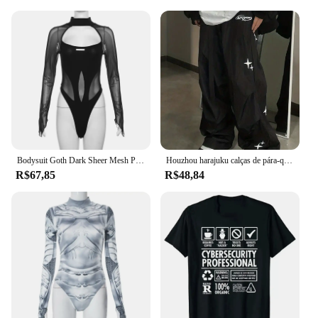
Bodysuit Goth Dark Sheer Mesh Patchwork para mulheres, camisetas de motociclista, bodysuit de manga longa, bodycon gótico, punk, cyber, Y2K, oco
Houzhou harajuku calças de pára-quedas mulheres oversized cyber y2k hip hop perna larga carga calças baggy preto corredores coreano streetwear
R$67,85
R$48,84