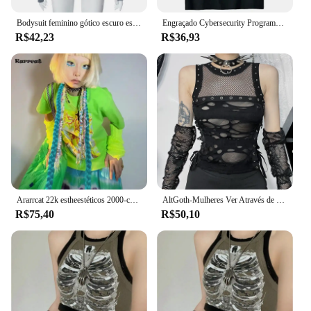
Bodysuit feminino gótico escuro estampado, camisetas de manga comprida, streetwear grunge, bodysuits na moda Y2K, cyber, punk, bodycon
Engraçado Cybersecurity Programmer T-shirt para Mulheres, Você clicou no link, Hacker Segurança, Cyber Hack, Presentes de aniversário, 70324
R$42,23
R$36,93
Ararrcat 22k estheestéticos 2000-camisa 2000s araarajuku--meninas shirt hort shirt leeve shirt camisa etal etal yyber ic hic ops ops unk unk tytyle all todos looth lolt lolothes
AltGoth-Mulheres Ver Através de Colheita Tank Tops, Sexy O-pescoço Patchwork, Harajuku Streetwear Gótico Vintage, Cyber Y2K Buraco Colete
R$75,40
R$50,10