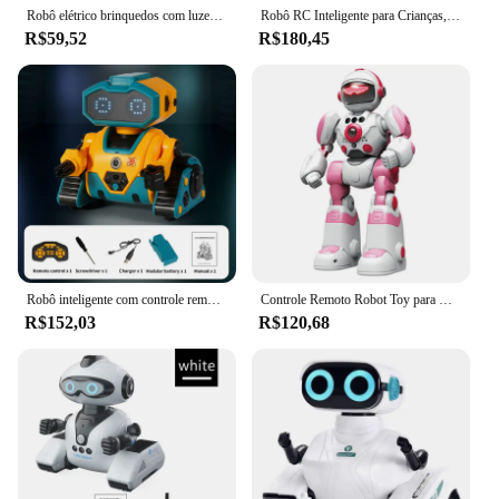
Robô elétrico brinquedos com luzes de música para crianças, caminhada e dança brinquedos para crianças, bebê e criança, educação infantil, bonecas elétricas para meninos e meninas, 2 a 4 anos
Robô RC Inteligente para Crianças, Sensoriamento por Gesto por Voz, Controle Remoto, Programação, Canto, Caminhada, Dança, Robô para Meninos
R$59,52
R$180,45
Robô inteligente com controle remoto, 2.4g, indução, interativo, adorável, robô com luz, dança, música, quebra-cabeça, brinquedo para presente de criança
Controle Remoto Robot Toy para Crianças, RC Robótica Toy, Programação Inteligente, Dancing Gesture Sensing, Voice Controlled
R$152,03
R$120,68