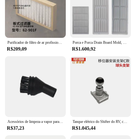
Purificador de filtro de ar profissional para carpintaria, controle remoto, limpeza de poeira, tipo pendurado 62-450
Porca e Porca Drain Board Mold, Molde plástico para engorda Celeiros, Piso de concreto ripas, Canetas em pé
R$209,09
R$1.600,92
Acessórios de limpeza a vapor para olsheng wj528 spray redondo escova espelho robô aspirador de pó bocal cabeça da escova
Tanque elétrico do Shifter do RV, carro do Mover do RV
R$37,23
R$1.045,44