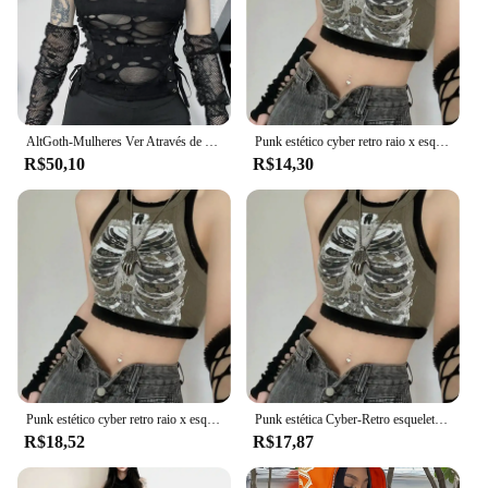
AltGoth-Mulheres Ver Através de Colheita Tank Tops, Sexy O-pescoço Patchwork, Harajuku Streetwear Gótico Vintage, Cyber Y2K Buraco Colete
Punk estético cyber retro raio x esqueleto impressão costela sem mangas colete armygreen colheita topo roupas de grife feminino verão emo
R$50,10
R$14,30
Punk estético cyber retro raio x esqueleto impressão costela sem mangas colete armygreen colheita topo roupas de grife feminino 2023 verão emo
Punk estética Cyber-Retro esqueleto de raio-X feminino costela colete sem mangas, top crop ArmyGreen, roupas de grife, colete verão, 2024
R$18,52
R$17,87