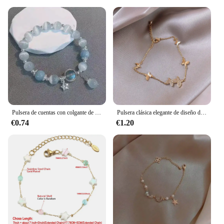
Pulsera de cuentas con colgante de mariposa y flores de cristal rosa coreano para mujer, pulseras de cadena de cuentas dulces, regalos de joyería para novia
Pulsera clásica elegante de diseño de mariposa para mujer, brazalete de cadena de diamantes de imitación de color dorado, conjuntos de joyería para fiesta al por mayor
€0.74
€1.20