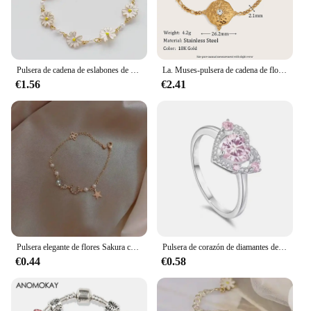
Pulsera de cadena de eslabones de cuero con colgante de margaritas coloridas para mujer, joyería de temperamento, estilo Kpop
La. Muses-pulsera de cadena de flores de circón para mujer, pulsera de acero inoxidable con múltiples estilos, resistente al agua, regalo de joyería
€1.56
€2.41
Pulsera elegante de flores Sakura con circonita de cristal rosa de Hada para mujer Y2K, regalos de joyería con nudo de lazo de Luna y flor de cerezo
Pulsera de corazón de diamantes de imitación rosa brillante para mujer, pulsera ajustable delicada y elegante de hada Y2K, regalo de joyería de moda para fiesta
€0.44
€0.58