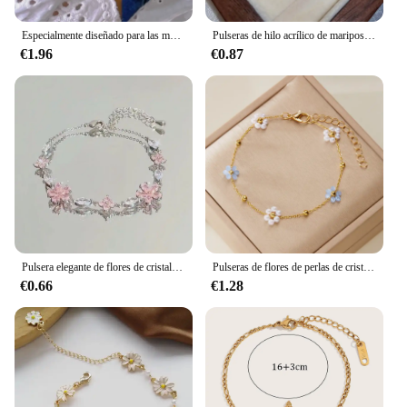
Especialmente diseñado para las mujeres La pulsera de perlas es exquisita, sencilla, moderna y versátil. La longitud de la pulsera es de 16 cm.
Pulseras de hilo acrílico de mariposa de cristal para mujeres y niñas, joyería de mano romántica coreana, regalo de moda
€1.96
€0.87
Pulsera elegante de flores de cristal para mujer, pulseras de circón con lazo de flor de cerezo y Luna, regalo de joyería de lujo, Y2K
Pulseras de flores de perlas de cristal para mujer, cadena de Color dorado, collar, joyería, venta al por mayor
€0.66
€1.28