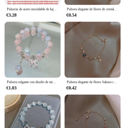
Pulseras de acero inoxidable de lujo para mujer, cuentas de estrella de concha Natural, encanto de joyería Multicolor Bohemia, venta al por mayor, 7, 8, 9 pulgadas
Pulsera elegante de flores de cristal para mujer Y2K, pulseras de circón con lazo de flor de cerezo y Luna para niñas dulces, regalo de joyería de diseñador de lujo
€3.28
€0.54
Pulsera colgante con diseño de nicho de moda para mujer, superhada, estrella, accesorios de novia versátiles y dulces, joyería, regalo para mujer
Pulsera elegante de flores Sakura con circonita de cristal rosa de Hada para mujer Y2K, regalos de joyería con nudo de lazo de Luna y flor de cerezo
€1.03
€0.42