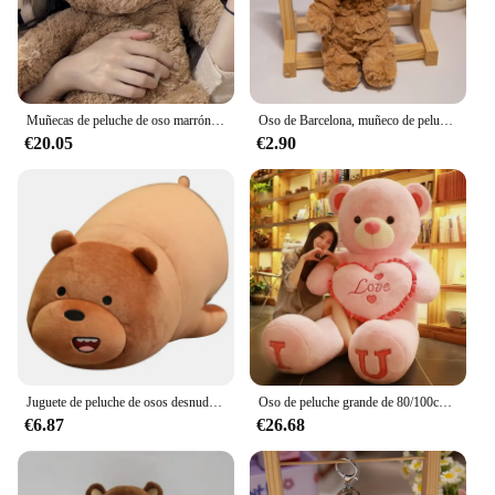
Muñecas de peluche de oso marrón con dibujos animados de 28-40cm, muñecos grandes Kawaii para niños, muñecos de oso marrón suaves rellenos para niños, regalos de cumpleaños
Oso de Barcelona, muñeco de peluche, juguete para regalo, lindo oso de peluche de dibujos animados, llavero de muñeco, juguete de peluche suave, llavero colgante de oso
€20.05
€2.90
Juguete de peluche de osos desnudos de gran tamaño, encantador Panda Grizzly, oso de hielo, peluches, muñeco de oso de peluche, almohada muy suave, regalos
Oso de peluche grande de 80/100cm, animal de peluche gigante, rosa, suave, almohada, muñeca, amiga, niña, esposa, cumpleaños, día de San Valentín
€6.87
€26.68