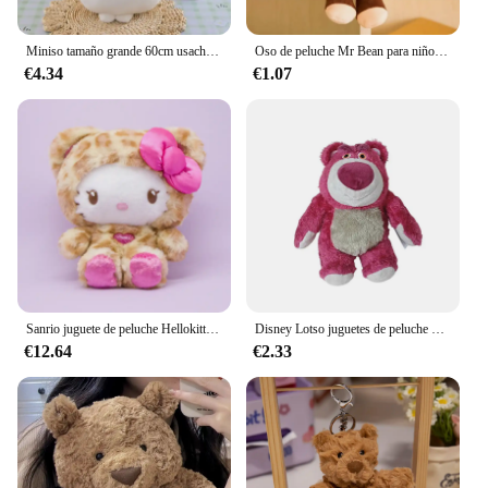
Miniso tamaño grande 60cm usachi Chiikawa muñeca Kawaii juguete de peluche periférico auto-depreparable oso Xiaoba almohada cojín regalo
Oso de peluche Mr Bean para niños, juguetes de peluche de película, regalos de cumpleaños, 30/40cm
€4.34
€1.07
Sanrio juguete de peluche Hellokitty Latte estampado de leopardo serie de osos de peluche juguete de peluche Kawaii Melody Cinnamoroll ornamento de Navidad
Disney Lotso juguetes de peluche perfumados Toy Story 3 dibujos animados y lindo el oso muñecos de peluche decoración del hogar regalo de cumpleaños para chico novia
€12.64
€2.33