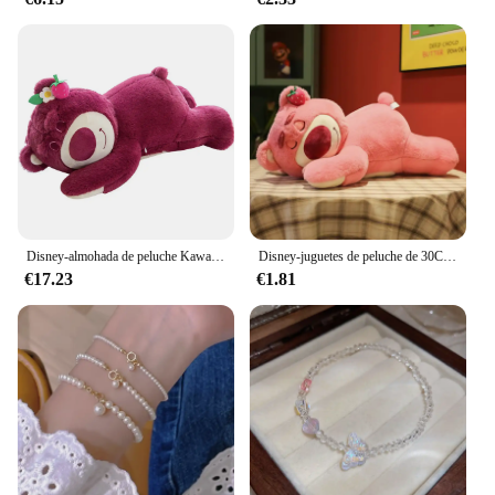
Disney-almohada de peluche Kawaii Toy Story, sofá de oso Lotso y fresa, juguetes de peluche para niños, niñas, amigos, festivales, regalo de cumpleaños, nuevo
Disney-juguetes de peluche de 30Cm para niñas, bonita historia, Anime Kawaii, oso de fresa, muñeco suave de gran tamaño, almohada rellena, regalo de cumpleaños para niños
€17.23
€1.81