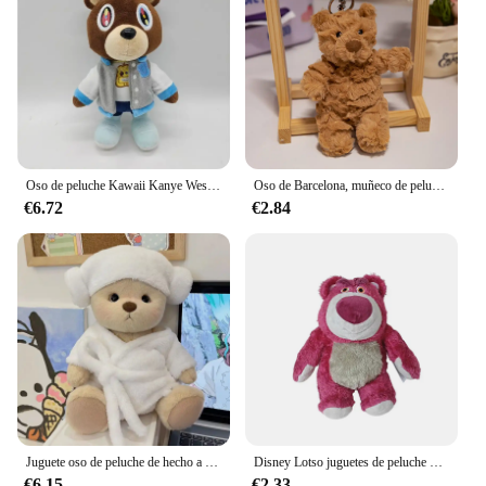
Oso de peluche Kawaii Kanye West, muñeco de peluche de caída, relleno suave, decoración de la habitación del hogar, regalo de cumpleaños, 26cm, 1 unidad, 4 piezas
Oso de Barcelona, muñeco de peluche, juguete para regalo, lindo oso de peluche de dibujos animados, llavero de muñeco, juguete de peluche suave, llavero colgante de oso
€6.72
€2.84
Juguete oso de peluche de hecho a mano, vestido de cambio, bolsa de miel, abrazo de niña, muñeca peluda para novia, regalo de Navidad
Disney Lotso juguetes de peluche perfumados Toy Story 3 dibujos animados y lindo el oso muñecos de peluche decoración del hogar regalo de cumpleaños para chico novia
€6.15
€2.33