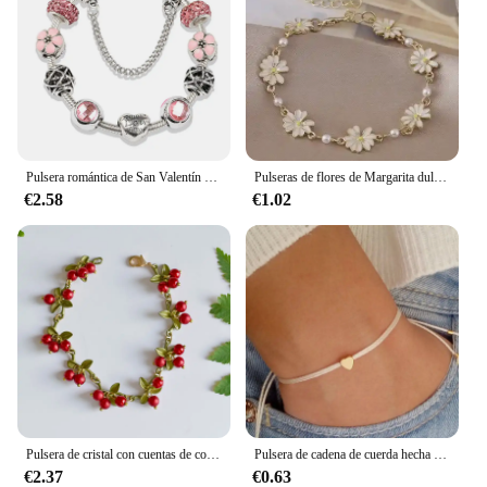
Pulsera romántica de San Valentín para mujer y niña, brazalete con dijes de corazón rosa, pulsera de cuentas de cristal fino Diy, joyería para regalo, nuevo
Pulseras de flores de Margarita dulce a la moda, pulsera de perlas de flores minimalistas con personalidad, regalo de joyería para niña
€2.58
€1.02
Pulsera de cristal con cuentas de colores para mujer, brazalete romántico, elegante, Vintage, planta, hojas, accesorios de joyería
Pulsera de cadena de cuerda hecha a mano bohemia para mujer, pulseras ajustables con colgante de corazón de Color dorado, pulseras para mujer y niña, joyería de moda
€2.37
€0.63