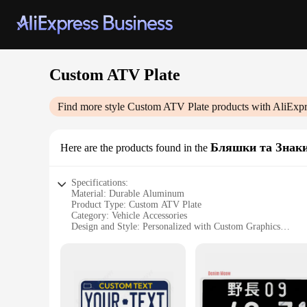
Custom ATV Plate
Find more style
Custom ATV Plate
products with AliExpr
Бляшки та Знак
Here are the products found in the
Specifications:
Material: Durable Aluminum
Product Type: Custom ATV Plate
Category: Vehicle Accessories
Design and Style: Personalized with Custom Graphics
Usage and Purpose: Enhances Vehicle Visibility and Brandin
Shape and Size: Standard ATV Dimensions
Performance and Property: Weather-Resistant, Long-Lasting
Features:
|Wholesale|