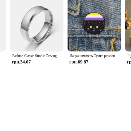
Індивідуальне кільце чемпіона середнього та високого класу Персоналізована копія пам'ятного кільця
Fashion Classic Simple Carving Logo Name Jewelry Personalized Men's and Women's Rings Customized Anniversary Jewelry Gifts
Лацкан вчитель Сумка рюкзаки Значок Мультфільм подарунок Сосна Брошка для жінок Non Binary Pride cat Pins Custom cute Pines Shirt
грн.34.07
грн.69.87
г