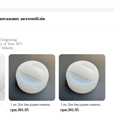
антажних автомобілів
d Engraving
ity of Your ATV
 Vehicles
Specific ATV Model
tament to your off-road lifestyle. Crafted from robust aluminum, this plate is bui
ing you to showcase your unique style and flair. Whether you're cruising throu
compatible with a wide range of ATV models, ensuring a perfect fit for your ri
and utility purposes. The ease of installation and durability make it a valuable 
Розсувні двері Щит від крадіжки Захисна пластина Змінні аксесуари для вантажівок
1 шт. Для бака рідини омивача вантажівки Scania Ущільнювальна кришка Oem 1371839 308678 295960
1 шт. Для бака рідини омивача вантажівки Scania Ущільнювальна кришка Oem 1371839 308678 295960
грн.301.95
грн.301.95
s available for wholesale and vendor purchases, making it an excellent choice for