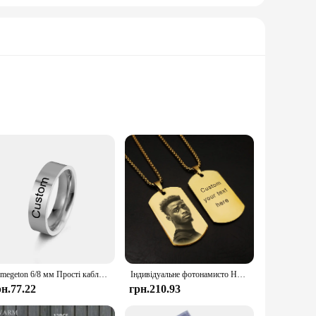
nt of your passion for the off-road lifestyle. Embrace the
 robust aluminum, this plate is designed to withstand the
ke their ATV stand out from the crowd. Whether you're an
ce.
 resistance to weather conditions, ensuring that your plate
odels, and the included complete set ensures that you have
Lemegeton 6/8 мм Прості каблучки з нержавіючої сталі з індивідуальним іменем для чоловіків, жінок, персоналізуйте вигравіруваний ім’я, текст, чорне кільце, ювелірні вироби, подарунок
Індивідуальне фотонамисто Намисто з портретом на замовлення Зображення Кулон Ювелірні вироби з нержавіючої сталі Фото Текст Сімейні ювелірні вироби Подарунки
рн.77.22
грн.210.93
f customers, from individual riders to ATV vendors and
The plate's design and style make it a valuable asset for both