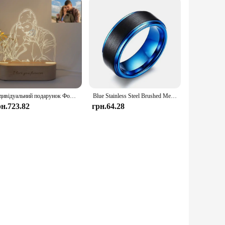
Індивідуальний подарунок Фото 3D-лампа Індивідуальний подарунок на річницю весілля, день Святого Валентина, нічник, зображення, гравіювання тексту, подарунок
Blue Stainless Steel Brushed Men's Ring Custom Name Date Classic High Quality Jewelry Party Souvenir Gift
рн.723.82
грн.64.28