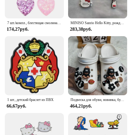
7 шт./компл., блестящая смоляная обувь в форме сердца для девочек, пряжка, подходит для браслетов, подвески «сделай сам», украшения с отверстиями, детская обувь, украшения
MINISO Sanrio Hello Kitty, рождественская обувь, подвески, сделай сам, обувь со съемными отверстиями, украшения, аксессуары, праздничные подарки для вечеринок, сувениры
174,27руб.
283,38руб.
1 шт., детский браслет из ПВХ
Подвеска для обуви, новинка, булавки «сделай сам», черный милый рыбак, медведь, украшение, Пряжка для дырки обуви, Набор подвесок, аксессуары, подарок для детей, мальчиков и девочек
66,67руб.
464,21руб.