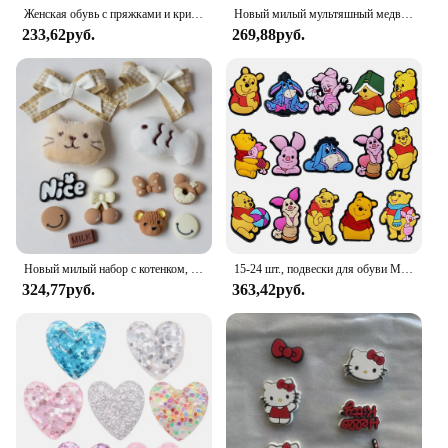
Женская обувь с пряжками и кристаллами
Новый милый мультяшный медведь слюды, кролик, смоляные очаровательные аксессуары для обуви, сделай сам, перфорированная обувь, деревянные сабо, обувь с цветком, съемная пряжка
233,62руб.
269,88руб.
Новый милый набор с котенком, маленькая рыбка, чай с молоком, очаровательная обувь, аксессуары, обувь с отверстиями «сделай сам», съемная пряжка, подарок для вечеринки, фестиваля
15-24 шт., подвески для обуви MINISO Disney, Винни-пух
324,77руб.
363,42руб.