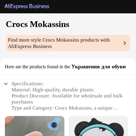
Crocs Mokassins
Find more style
Crocs Mokassins
products with
AliExpress Business
Украшения для обуви
Here are the products found in the
Specifications:
Material: High-quality, durable plastic
Product Discount: Available for wholesale and bulk
purchases
Type and Category: Crocs Mokassins, a unique
accessory for footwear
Design and Style: Complementary to Crocs, adding
a touch of elegance
Usage and Purpose: Enhances the look of Crocs,