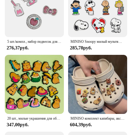
5 шт./компл., набор подвесок для обуви Sanrio Hello Kitty с металлической пряжкой, милые съемные украшения для сабо и сандалий, аксессуары для женщин
MINISO Snoopy милый мультяшный персонаж для обуви шармы Аксессуары Сделай сам украшение для классических заклепок детские подарки
276,37руб.
285,78руб.
20 шт., милые украшения для обуви из ПВХ в виде змеи
MINISO комплект капибары, аксессуары для обуви, очаровательные пряжки для обуви с мультяшными животными, сделай сам, мягкий клей, креативный подарок для взрослых
347,00руб.
604,39руб.