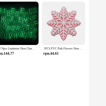
37/74pcs Luminous Shoe Charms for Crocs Jibbitz Bubble Slides Sandals, PVC Shoe Decorations Accessories for Christmas Birthday G
1PCS PVC Pink Flowers Shoe Charms for Crocs Accessories Wristband Decorations Buckle Snow Heart for Girls Women Party Gifts
рн.144.77
грн.44.61