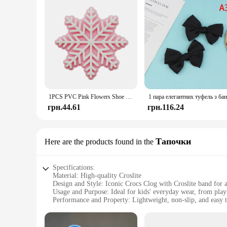
1PCS PVC Pink Flowers Shoe Charms for Crocs Accessories Wristband Decorations Buckle Snow Heart for Girls Women Party Gifts
грн.44.61
грн.116.24
Тапочки
Here are the products found in the
Specifications:
Material: High-quality Croslite
Design and Style: Iconic Crocs Clog with Croslite band for 
Usage and Purpose: Ideal for kids' everyday wear, from play
Performance and Property: Lightweight, non-slip, and easy t
Parts and Accessories: Comes with adjustable heel strap for a
Applicable People: Suitable for children aged 3-10 years