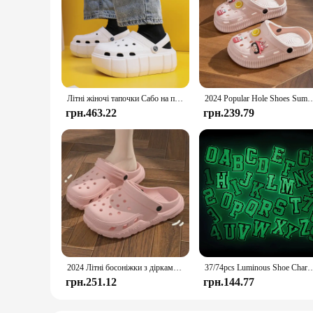
Літні жіночі тапочки Сабо на платформі Взуття для саду на відкритому повітрі Жіночі сандалі для басейну В'єтнамки для ванної кімнати Мюли Жіночі пляжні гірки
2024 Popular Hole Shoes Summer High Heel Thick Sole Anti Slip Couple Be
грн.463.22
грн.239.79
2024 Літні босоніжки з дірками Домашні повсякденні жіночі тапочки на м’якій підошві Відкриті чоловічі пляжні садові гірки Взуття
37/74pcs Luminous Shoe Charms for Crocs Jibbitz Bubble Slides Sandals, PVC Shoe Decor
грн.251.12
грн.144.77