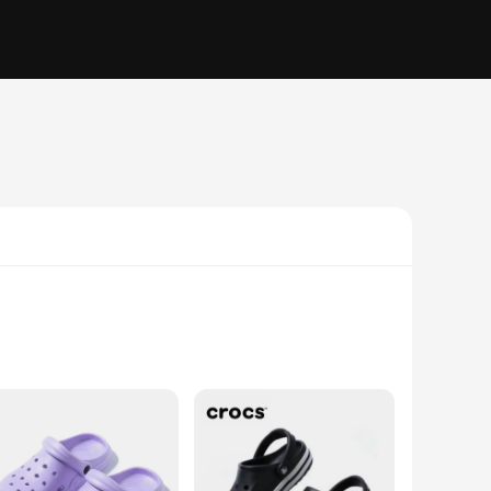
 material, these clogs are renowned for their lightweight and
 playing in the park or running errands, these clogs offer a