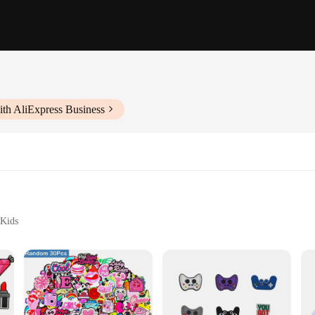
ith AliExpress Business
 Kids
Sizes and Colors
Clean
it's a statement of comfort and style. Made from the brand's signature Croslite
 by vibrant accents, making them a fashionable choice for kids. Whether they're