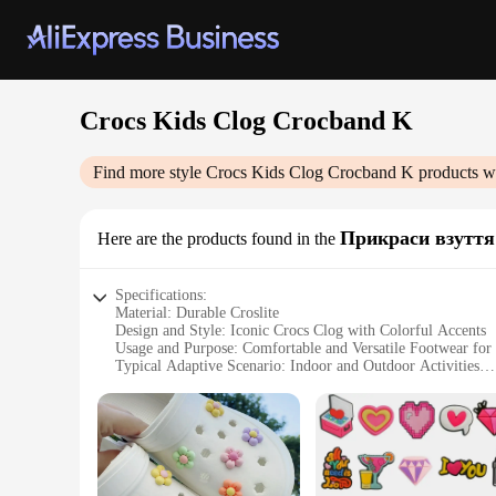
Crocs Kids Clog Crocband K
Find more style
Crocs Kids Clog Crocband K
products w
Прикраси взуття
Here are the products found in the
Specifications:
Material: Durable Croslite
Design and Style: Iconic Crocs Clog with Colorful Accents
Usage and Purpose: Comfortable and Versatile Footwear for
Typical Adaptive Scenario: Indoor and Outdoor Activities
Shape or Size or Weight or Quantity: Available in Multiple 
Performance and Property: Lightweight, Non-Slip, Easy to 
Features:
**Unmatched Comfort and Style**
The Crocs Kids Clog Crocband K is not just a footwear item; 
durable construction. The iconic clog design is complemented