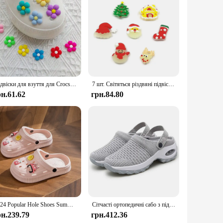
uality Croslite material, these clogs are not only
 Croslite band provides additional durability, making them
safety on wet or slippery surfaces, making it an ideal choice
 child's feet, whether they're running, jumping, or simply
Підвіски для взуття для Crocs 10/20/30 шт. Барвисті квіти Серія Декорація Преміальна якість Популярні аксесуари Чудовий подарунок
7 шт. Світяться різдвяні підвіски для взуття для Crocs для Bubble Slides Сандалі Санта-Клаус Тапочки Аксесуари Подарунок на Різдво
рн.61.62
грн.84.80
very child's wardrobe. Available in a range of sizes to fit
ing them a popular choice among vendors and suppliers. With
hildren.
2024 Popular Hole Shoes Summer High Heel Thick Sole Anti Slip Couple Beach Drifting Shoes for Men and Women
Сітчасті ортопедичні сабо з підтримкою арки Повсякденні літні пляжні сандалі Дихаючі вуличні тапочки для жінок
рн.239.79
грн.412.36