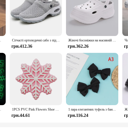
ach Drifting Shoes for Men and Women
Сітчасті ортопедичні сабо з підтримкою арки Повсякденні літні пляжні сандалі Дихаючі вуличні тапочки для жінок
Жіночі босоніжки на масивній платформі, літні нековзкі пляжні тапочки 2024, жіночі товсті босоніжки на танкетці Eva, садове взуття
грн.412.36
грн.362.26
г
ations Accessories for Christmas Birthday G
1PCS PVC Pink Flowers Shoe Charms for Crocs Accessories Wristband Decorations Buckle Snow Heart for Girls Women Party Gifts
1 пара елегантних туфель з бантом і пряжкою для жінок, однотонні знімні затискачі для взуття, прикраси для весільного взуття, аксесуари для взуття
грн.44.61
грн.116.24
г