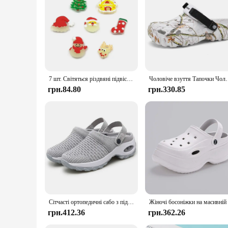
outing, the Crocs Kids Clog Crocband K is the ideal footwea
7 шт. Світяться різдвяні підвіски для взуття для Crocs для Bubble Slides Сандалі Санта-Клаус Тапочки Аксесуари Подарунок на Різдво
Чоловіче взуття Тапочки Чоловічі садові сандалі на плоскій підошві Са
грн.84.80
грн.330.85
Сітчасті ортопедичні сабо з підтримкою арки Повсякденні літні пляжні сандалі Дихаючі вуличні тапочки для жінок
грн.412.36
грн.362.26