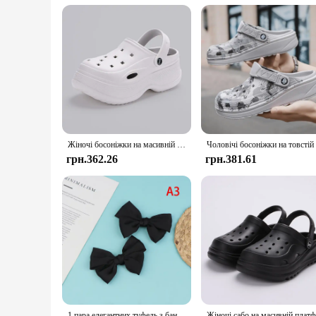
Жіночі босоніжки на масивній платформі, літні нековзкі пляжні тапочки 2024, жіночі товсті босоніжки на танкетці Eva, садове взуття
грн.362.26
грн.381.61
1 пара елегантних туфель з бантом і пряжкою для жінок, однотонні знімні затискачі для взуття, прикраси для весільного взуття, аксесуари для взуття