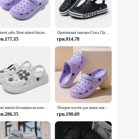
 or slippery surfaces, making them ideal for indoor and
er it's a playdate or a family outing, these clogs are the go-
Жіночі сабо Літні жіночі босоніжки Товстий низ Домашні гірки М'який EVA Сухі танкетки Платформа Садове взуття Пляжні сандалі Домашні тапочки
Оригінальні тапочки Crocs Classic Series Водонепроникні сандалі Літні пляжні повсякденні сандалі Нековзкі дихаючі тапочки
рн.177.35
грн.914.78
ular item to their customers. The clogs come in sets,
these clogs a profitable addition to any inventory. With the
e.
Нові жіночі босоніжки на платформі 2024, модні аплікації, босоніжки на м’якій підошві, жіночі закриті носки, товстий низ, літні пляжні гірки
Печерне взуття для жінок новий літній домашній декор EVA протиковзкий пляж носіння на відкритому повітрі сандалі жіноче садове взуття
рн.286.35
грн.190.69