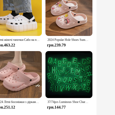
Літні жіночі тапочки Сабо на платформі Взуття для саду на відкритому повітрі Жіночі сандалі для басейну В'єтнамки для ванної кімнати Мюли Жіночі пляжні гірки
2024 Popular Hole Shoes Summer High Heel Thick Sole Anti Slip Couple Beach Drifting Shoes for Men and Women
рн.463.22
грн.239.79
2024 Літні босоніжки з дірками Домашні повсякденні жіночі тапочки на м’якій підошві Відкриті чоловічі пляжні садові гірки Взуття
37/74pcs Luminous Shoe Charms for Crocs Jibbitz Bubble Slides Sandals, PVC Shoe Decorations Accessories for Christmas Birthday G
рн.251.12
грн.144.77