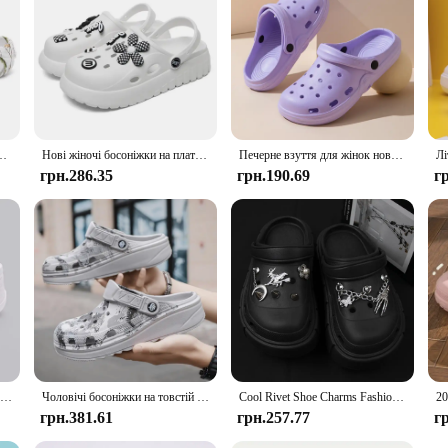
r choice for children who are always on the go.
ндалії на платформі Чоловічі літні сандалії 2024 Чоловічі кросівки Вуличні шльопанці Домашні сабо
Нові жіночі босоніжки на платформі 2024, модні аплікації, босоніжки на м’якій підошві, жіночі закриті носки, товстий низ, літні пляжні гірки
Печерне взуття для жінок новий літній домашній декор EVA протиковзкий пляж носіння на відкритому повітрі сандалі жіноче садове взуття
грн.286.35
грн.190.69
г
Жіночі босоніжки на масивній платформі, літні нековзкі пляжні тапочки 2024, жіночі товсті босоніжки на танкетці Eva, садове взуття
Чоловічі босоніжки на товстій підошві Відкритий сад Сабо Взуття Чоловічі пляжні тапочки Високоякісні м’які EVA Домашні гірки В'єтнамки для коханців
Cool Rivet Shoe Charms Fashion Charms for Crocs DIY Punk Sandals Charms Vintage Clogs Decoration Hot Sale Accessories for Crocs
грн.381.61
грн.257.77
г