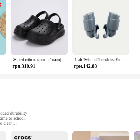
1 пара елегантних туфель з бантом і пряжкою для жінок, однотонні знімні затискачі для взуття, прикраси для весільного взуття, аксесуари для взуття
Жіночі сабо на масивній платформі, товстий низ, нековзкі пляжні сандалі, жіночі літні 2024, модні сандалі на танкетці, тапочки з EVA
1pair Twin muffler exhaust For Crocs Noticeable Shoe Charm Accessories
грн.310.91
грн.142.88
added durability
time to school
o clean
 secure fit