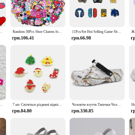
 perfect for a variety of scenarios. Their non-slip soles ensure stability on wet
eans that they can withstand the daily wear and tear of a child's lifestyle. Wheth
k Clogs Accessories DIY Pins Decoration For Croc Women Kids X-mas Gift
Random 30Pcs Shoe Charms for Croc Sandals, PVC Decorations Accessories for Christmas, Birthday, Party, Gift Shoes Pins
11Pcs/Set Hot Selling Game Shoes Charms PVC Decoration For Croc JIBZ Charms Buckle Alphabet Accessories For Boys
грн.106.41
грн.66.98
г
 excellent choice for vendors and suppliers looking to offer a reliable and pop
omplete range of sizes and colors. The affordable pricing and high demand make 
 you're selling comfort, style, and a lifestyle that's all about being on the mov
ля Crocs 10/20/30 шт. Барвисті квіти Серія Декорація Преміальна якість Популярні аксесуари Чудовий подарунок
7 шт. Світяться різдвяні підвіски для взуття для Crocs для Bubble Slides Сандалі Санта-Клаус Тапочки Аксесуари Подарунок на Різдво
Чоловіче взуття Тапочки Чоловічі садові сандалі на плоскій підошві Сандалії на платформі Чоловічі літні сандалії 2024 Чоловічі кросівки Вуличні шльопанці Домашні сабо
грн.84.80
грн.330.85
г