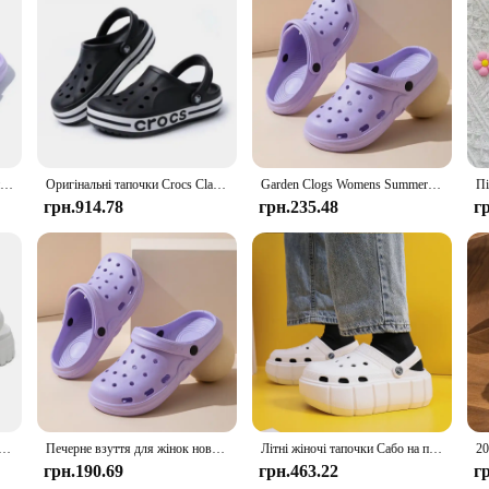
 looking for comfortable, durable footwear for their children. Made from high-q
 child's feet are comfortable all day long. The iconic Crocs clog design with a
ar that can be worn in various settings. Its non-slip soles ensure your child's 
trap allows for a customizable fit, ensuring that the clogs stay securely on your
actical choice for busy parents who value convenience.
Жіночі сабо Літні жіночі босоніжки Товстий низ Домашні гірки М'який EVA Сухі танкетки Платформа Садове взуття Пляжні сандалі Домашні тапочки
Оригінальні тапочки Crocs Classic Series Водонепроникні сандалі Літні пляжні повсякденні сандалі Нековзкі дихаючі тапочки
Garden Clogs Womens Summer Beach Sandals Outdoor Wide Toe Holey Shoes for Ladies Mens Sandals House Shower Slippers
грн.914.78
грн.235.48
г
hool uniform or for casual wear, the Crocs Kids Clog Crocband K is a staple in e
le but also stylish. The classic Crocs design is sure to be a hit with kids, mak
alue for parents looking to stock up on comfortable, durable footwear for their c
а платформі 2024, модні аплікації, босоніжки на м’якій підошві, жіночі закриті носки, товстий низ, літні пляжні гірки
Печерне взуття для жінок новий літній домашній декор EVA протиковзкий пляж носіння на відкритому повітрі сандалі жіноче садове взуття
Літні жіночі тапочки Сабо на платформі Взуття для саду на відкритому повітрі Жіночі сандалі для басейну В'єтнамки для ванної кімнати Мюли Жіночі пляжні гірки
грн.190.69
грн.463.22
г