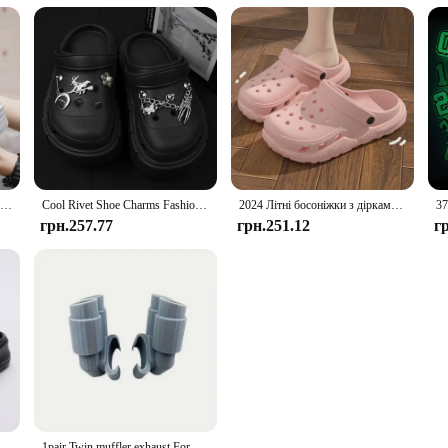
Чоловічі босоніжки на товстій підошві Відкритий сад Сабо Взуття Чоловічі пляжні тапочки Високоякісні м’які EVA Домашні гірки В'єтнамки для коханців
Cool Rivet Shoe Charms Fashion Charms for Crocs DIY Punk Sandals Charms Vintage Clogs Decoration Hot Sale Accessories for Crocs
2024 Літні босоніжки з дірками Домашні повсякденні жіночі тапочки на м’якій підошві Відкриті чоловічі пляжні садові гірки Взуття
грн.257.77
грн.251.12
г
Жіночі сабо на масивній платформі, товстий низ, нековзкі пляжні сандалі, жіночі літні 2024, модні сандалі на танкетці, тапочки з EVA
1pair Twin muffler exhaust For Crocs Noticeable Shoe Charm Accessories