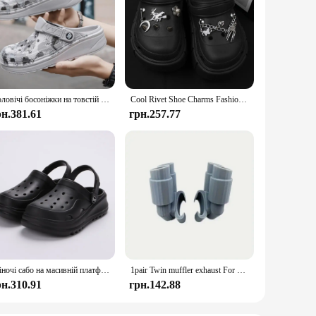
Чоловічі босоніжки на товстій підошві Відкритий сад Сабо Взуття Чоловічі пляжні тапочки Високоякісні м’які EVA Домашні гірки В'єтнамки для коханців
Cool Rivet Shoe Charms Fashion Charms for Crocs DIY Punk Sandals Charms Vintage Clogs Decoration Hot Sale Accessories for Crocs
рн.381.61
грн.257.77
Жіночі сабо на масивній платформі, товстий низ, нековзкі пляжні сандалі, жіночі літні 2024, модні сандалі на танкетці, тапочки з EVA
1pair Twin muffler exhaust For Crocs Noticeable Shoe Charm Accessories
рн.310.91
грн.142.88