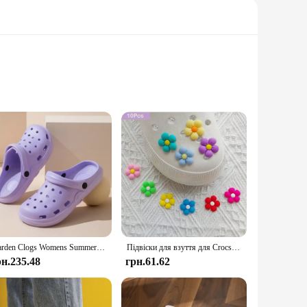
ogs offer a lightweight and flexible fit that molds to your
ans they can withstand the rigors of daily wear, making them
faces.
 and take off their shoes, perfect for those moments when
Garden Clogs Womens Summer Beach Sandals Outdoor Wide Toe Holey Shoes for Ladies Mens Sandals House Shower Slippers
Підвіски для взуття для Crocs 10/20/30 шт. Барвисті квіти Серія Декорація Преміальна якість Популярні аксесуари Чудовий подарунок
nd. The Crocs Kids Clog Crocband K is also available in sets,
рн.235.48
грн.61.62
Crocs silhouette, making them a favorite among kids. The
hether it's a day at the park, a school event, or a family