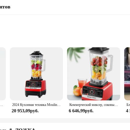
нтов
nous Mint, a toothpaste that combines the power of 3D White technology with
w ones from forming, ensuring your teeth stay whiter and brighter over time. 
fect.
whitening; it's about convenience and value. Available in sets, this toothpaste
oking for wholesale options, this product is an excellent choice. The packaging 
r Crest мощностью 2 л, 3000/4500 Вт, большой мощный коммерческий блендер для смузи SC-1589
2024 Кухонная техника Moulinex Silver Crest Blender Sc-1589 Двигатель из чистой меди 4500 Вт 2 в 1 Кухонный комбайн Миксер для смузи
Коммерческий миксер, соковыжималка для смузи, кухонный комбайн, многофункциональный блендер Silver Crest, 4500 Вт, кухонная техника, сверхмощный
ality whitening experience.
20 953,09руб.
6 646,99руб.
4
 a whitening solution; it's a daily oral care routine. The minty flavor leaves
 it easy to carry, ensuring you can maintain your oral hygiene on the go. Wheth
r smile.