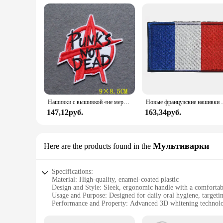
Нашивки с вышивкой «не мертвецы» на одежде
Новые французские нашивки с инфракрасной вышивкой,
147,12руб.
163,34руб.
Мультиварки
Here are the products found in the
Specifications:
Material: High-quality, enamel-coated plastic
Design and Style: Sleek, ergonomic handle with a comfortab
Usage and Purpose: Designed for daily oral hygiene, targetin
Performance and Property: Advanced 3D whitening technolo
Quantity: Available in sets, offering value for money
Applicable People: Suitable for all ages, especially those see