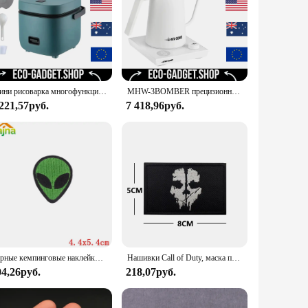
ensils are easy to clean, ensuring that your cooking
ional and home use. With this set, you can enjoy your
 Whether you're preparing a gourmet meal or a simple snack,
hen for years to come. It's the perfect blend of functionality,
Мини рисоварка многофункциональная Одиночная электрическая рисоварка антипригарная Бытовая маленькая кухонная Машина Приготовление каши супа 1,2 л ЕС
MHW-3BOMBER прецизионный температурный Электрический чайник с гусиной шеей, 1200 Вт, нержавеющая сталь, наполнитель, кофейник, домашние кухонные аксессуары
 221,57руб.
7 418,96руб.
Горные кемпинговые наклейки для одежды, «сделай сам», термоклейкие нашивки для одежды, приключения, уличные нашивки на одежду, Пришивные
Нашивки Call of Duty, маска призрака, Череп, вышитые нашивки на одежде, военный тактический моральный крючок и искусственная аппликация
04,26руб.
218,07руб.