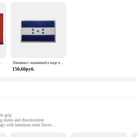
 Военная Тактическая нашивка, нейлоновые Светоотражающие эмблемы с французским флагом, вышитые значки
Нашивки с вышивкой в виде национального флага США, Перу, Гондураса, Гватемалы, Сальвадора, тканевые нашивки с значком
150,60руб.
le grip
g stains and discoloration
gy with luminous mint flavor
king a brighter smile