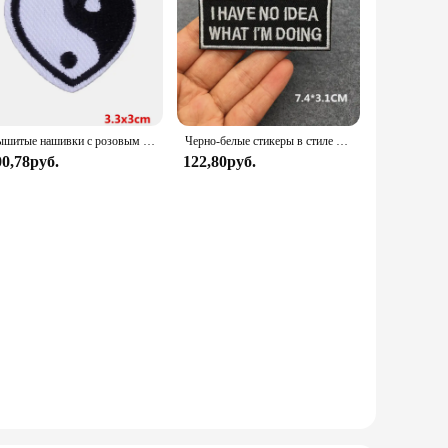
Вышитые нашивки с розовым черепом на одежде, сделай сам, панк, аппликация с животными, железные нашивки для одежды, наклейки в стиле хиппи, рок-байкер
Черно-белые стикеры в стиле панк куртка вышитые нашивки для одежды панк нашивки одежда термоклейкие нашивки
00,78руб.
122,80руб.