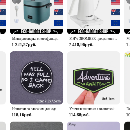
est 3D White Advanced Luminous Mint set is designed with both in mind. The ut
al is resistant to stains and odors, making it a reliable choice for both profess
sing.
 set of kitchen tools; it's a gateway to a more enjoyable cooking experience.
 The set's durability and versatility ensure that it will be a staple in your kitc
ooking to elevate their culinary game.
альная установка, время нагрева, рисоварка, высокая скорость приготовления, многофункциональная рисоварка
Мини рисоварка многофункциональная Одиночная электрическая рисоварка антипригарная Бытовая маленькая кухонная Машина Приготовление каши супа 1,2 л ЕС
MHW-3BOMBER прецизионный температурный Электрический чайник с гусиной шеей, 1200 Вт, нержавеющая сталь, наполнитель, кофейник, домашние кухонные аксессуары
1 221,57руб.
7 418,96руб.
1
 3D отбеливающие профессиональные эффекты белые полоски
Нашивки со слоганом для одежды, нашивки для камеры на одежду, забавные термоклейкие нашивки «сделай сам», вышитые нашивки для одежды, полосатые палочки
Уличные нашивки с вышивкой в виде гор, нашивки для одежды, термоклейкие нашивки для одежды, «сделай сам», Полоска, нашивка для кемпинга на одежду, наклейка
118,16руб.
114,68руб.
1