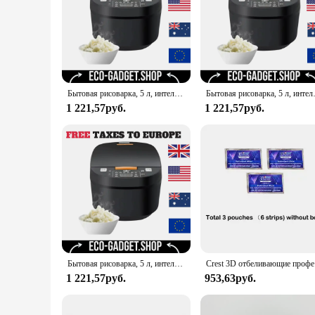
Safety and hygiene are paramount in any kitchen, and the Cr
environment remains sanitary. The high-quality plastic materi
culinary creations without worrying about the tools you're u
**Discover the Joy of Cooking**
The Crest 3D White Advanced Luminous Mint set is not just a
these utensils will make the process easier and more enjoyable.
style, and safety, making it an excellent choice for anyone l
Бытовая рисоварка, 5 л, интеллектуальная установка, время нагрева, рисоварка, высокая скорость приготовления, многофункциональная рисоварка
Бытовая рисоварка, 5 л, интеллекту
1 221,57руб.
1 221,57руб.
Бытовая рисоварка, 5 л, интеллектуальная установка, время нагрева, рисоварка, высокая скорость приготовления, многофункциональная рисоварка
Crest
1 221,57руб.
953,63руб.