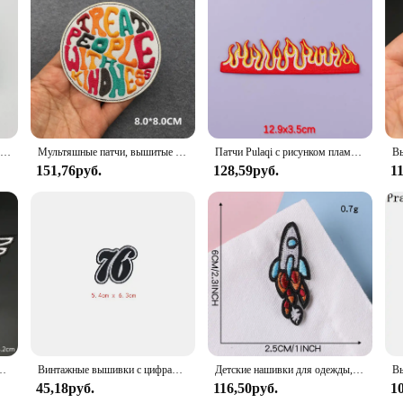
Нашивки для африканской девушки, вышитые нашивки с черной головой певицы для одежды, нашивки с утюгом, значки, украшения «сделай сам», наклейки для одежды
Мультяшные патчи, вышитые термоклейкие патчи для одежды, горный водный пейзаж, швейные наклейки, Значки для одежды, сделай сам
Патчи Pulaqi с рисунком пламени и сердца, патчи на одежду, Мультяшные наклейки, вышитые патчи для одежды, одежда в стиле хиппи, рок значок
151,76руб.
128,59руб.
1
 полосатая аппликация, наклейка для шитья одежды, украшение своими руками, значок с вышивкой
Винтажные вышивки с цифрами, патчи с утюгом, США, первая эмблема, цифровая этикетка одежды, числовые значки, сделай сам, товары для шитья, оптовая продажа
Детские нашивки для одежды, для мальчиков, с вышивкой в виде космической звезды, ракеты, НЛО, ТЕРМОколготки, Стич, милые дизайнерские куртки
45,18руб.
116,50руб.
1