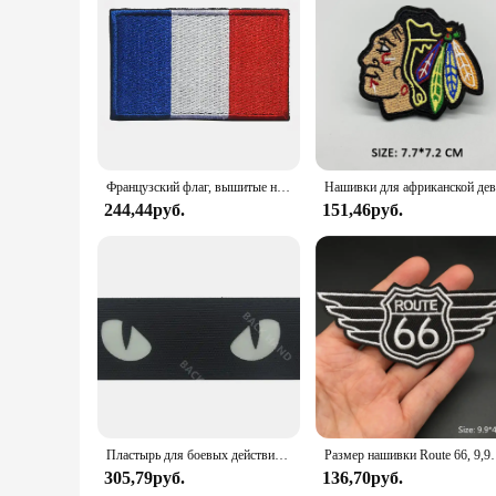
Французский флаг, вышитые нашивки, эмблема, французская тактическая нашивка на плечо, наклейки для спецназа, полосы, аппликации
244,44руб.
151,46руб.
Пластырь для боевых действий «кошачий глаз»
Размер нашивки Route 66, 9,9x4,2 см, железная нашивка для одежды,
305,79руб.
136,70руб.