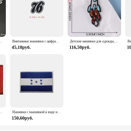
 полосатая аппликация, наклейка для шитья одежды, украшение своими руками, значок с вышивкой
Винтажные вышивки с цифрами, патчи с утюгом, США, первая эмблема, цифровая этикетка одежды, числовые значки, сделай сам, товары для шитья, оптовая продажа
Детские нашивки для одежды, для мальчиков, с вышивкой в виде космической звезды, ракеты, НЛО, ТЕРМОколготки, Стич, милые дизайнерские куртки
45,18руб.
116,50руб.
1
 Военная Тактическая нашивка, нейлоновые Светоотражающие эмблемы с французским флагом, вышитые значки
Нашивки с вышивкой в виде национального флага США, Перу, Гондураса, Гватемалы, Сальвадора, тканевые нашивки с значком
150,60руб.