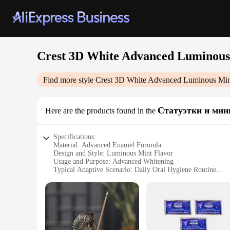
Crest 3D White Advanced Luminous
Find more style
Crest 3D White Advanced Luminous Min
Статуэтки и ми
Here are the products found in the
Specifications:
Material: Advanced Enamel Formula
Design and Style: Luminous Mint Flavor
Usage and Purpose: Advanced Whitening
Typical Adaptive Scenario: Daily Oral Hygiene Routine
Shape or Size or Weight or Quantity: Available in sets
Performance and Property: 3D White Technology
Parts and Accessories: Includes Whitening Toothpaste and 
Features:
**Transform Your Smile with Crest 3D White Advanced L