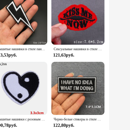
Вышитые нашивки в стиле панк для одежды, железные нашивки, аппликации, термоклеевые наклейки для одежды в стиле аниме «сделай сам»
Сексуальные нашивки в стиле панк, нашивки с вышивкой для одежды, термоклеевые нашивки для одежды, нашивки с вышивкой в стиле хип-хоп, значки с вышивкой черепа
13,53руб.
121,63руб.
Вышитые нашивки с розовым черепом на одежде, сделай сам, панк, аппликация с животными, железные нашивки для одежды, наклейки в стиле хиппи, рок-байкер
Черно-белые стикеры в стиле панк куртка вышитые нашивки для одежды панк нашивки одежда термоклейкие нашивки
00,78руб.
122,80руб.