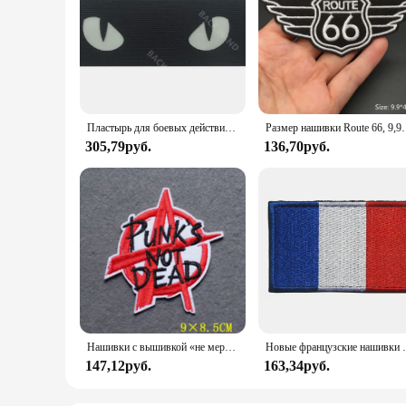
Пластырь для боевых действий «кошачий глаз»
Размер нашивки Route 66, 9,9x4,2 см, железная нашивка для одежды,
305,79руб.
136,70руб.
Нашивки с вышивкой «не мертвецы» на одежде
Новые французские нашивки с инфракрасной вышивкой,
147,12руб.
163,34руб.