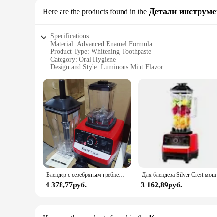
Детали инструме
Here are the products found in the
Specifications:
Material: Advanced Enamel Formula
Product Type: Whitening Toothpaste
Category: Oral Hygiene
Design and Style: Luminous Mint Flavor
Usage and Purpose: Advanced Whitening
Performance and Property: 3D White Technology
Parts and Accessories: Comes in a set
Features:
**Advanced Whitening Technology**
Unlock a brighter smile with Crest 3D White Advanced Lumi
formula is designed to remove surface stains and prevent ne
it an ideal choice for those seeking a noticeable whitening ef
**Convenience and Value**
The Crest 3D White Advanced Luminous Mint is not just about 
hygiene. Whether you're a vendor, supplier, or a consumer lo
Блендер с серебряным гребнем, 2 банки, блендер с серебряным гребнем, 4500 Вт, с 2 чашками, двойная чашка, блендер с серебряным гребнем 4500 Вт
Для блендера Silve
effective, ensuring that every tube delivers the same high-qu
4 378,77руб.
3 162,89руб.
**Designed for Everyday Use**
The Crest 3D White Advanced Luminous Mint is more than just
enamel formula strengthens your teeth. Its compact size makes
toothpaste is your reliable companion for a brighter, healthie