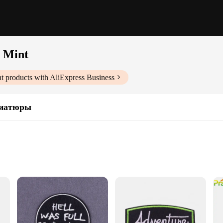
 Mint
t
products with AliExpress Business
ниатюры
Mouthwash
uminous Mint**