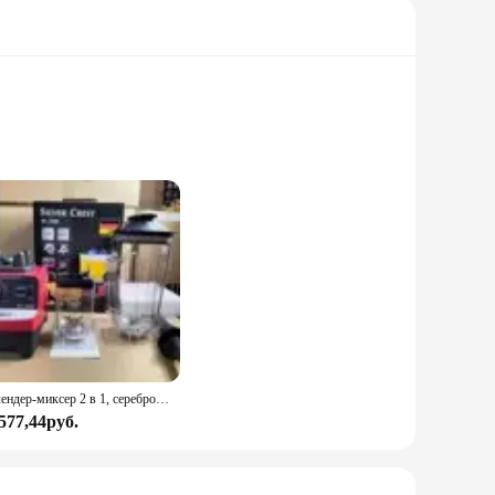
 a refreshing luminous mint flavor. This advanced enamel
The unique 3D White technology targets deep stains, making
 offers a cost-effective solution for maintaining your oral
is designed to ensure the toothpaste stays fresh and
Блендер-миксер 2 в 1, серебро 4500 пробы, 2 чашки
 577,44руб.
 your mouth feeling fresh and clean, while the advanced
er you're at home, at the office, or traveling, this