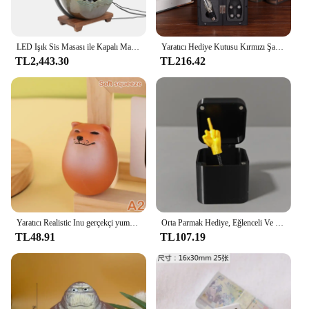
LED Işık Sis Masası ile Kapalı Masa Su Çeşmeleri Şelale Yaratıcı Feng Shui Süsleme
Yaratıcı Hediye Kutusu Kırmızı Şarap Şişe Açacağı Şarap Seti 3 parçalı Siyah 5 parçalı Dış Ticaret Şişe Açacağı Seti
TL2,443.30
TL216.42
Yaratıcı Realistic Inu gerçekçi yumurta şekli PVC ev ofisleri için masa dekoru köpek ve yumurta birliği süslemeleri eğlenceli yılbaşı hediyeleri
Orta Parmak Hediye, Eğlenceli Ve Yaratıcı Hediye Kutusu, Ofis Masası Dekorasyonu, Ev Dekorasyonu Hediye Kutusu, Prank Stres Giderici Hediye Kutusu
TL48.91
TL107.19