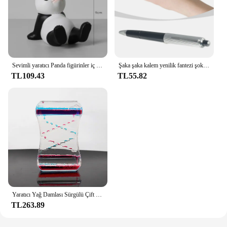
Sevimli yaratıcı Panda figürinler iç evrensel cep cep telefon standı tutucu ev ofis masası dekorasyon telefon tutucular
Şaka şaka kalem yenilik fantezi şok tükenmez kalem çok fonksiyonlu yaratıcı çevre dostu Trick parodi oyuncaklar ofis öğrenciler için
TL109.43
TL55.82
Yaratıcı Yağ Damlası Sürgülü Çift Renkli Sıvı Su Yağ Damlası Kum Saati Spor Kabarcık Dekompresyon Oyuncak Zamanlayıcı Masaüstü Dekorasyon
TL263.89