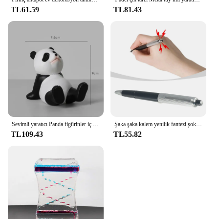
TL61.59
TL81.43
Sevimli yaratıcı Panda figürinler iç evrensel cep cep telefon standı tutucu ev ofis masası dekorasyon telefon tutucular
Şaka şaka kalem yenilik fantezi şok tükenmez kalem çok fonksiyonlu yaratıcı çevre dostu Trick parodi oyuncaklar ofis öğrenciler için
TL109.43
TL55.82