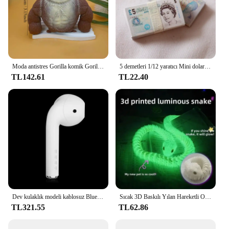
Moda antistres Gorilla komik Gorilla dekompresyon oyuncak bebek dekompresyon yaratıcı oyuncak yıkılmaz yumuşak Gorilla heykeli
5 demetleri 1/12 yaratıcı Mini dolar para minyatür banknot çocuk oyuncakları hediyeler Dollhouse minyatür aksesuarları
TL142.61
TL22.40
Dev kulaklık modeli kablosuz Bluetooth hoparlör kulaklık şekli Stereo müzik çalar yaratıcı hoparlör radyo oynatma soundbar'da
Sıcak 3D Baskılı Yılan Hareketli Ortak Simülasyon Yılan Bebek Yaratıcılar Ev Ofis Masaüstü Dekorasyon 2025 Yeni Yıl Hediye Zanaat Hediye
TL321.55
TL62.86