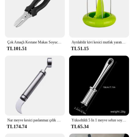
Çok Amaçlı Kestane Makas Soyucu Kestane Kabuğu Soyma ve Deri Klip Çapraz Kesme Bıçağı Kestane Soyucu Mutfak İçin
Ayrılabilir kivi kesici mutfak yaratıcı meyve soyucu salata pişirme araçları limon soyma alet mutfak alet ve aksesuarları
TL101.51
TL51.15
Nar meyve kesici paslanmaz çelik greyfurt bıçak çift kafa turuncu soyucu meyve açacağı mutfak Gadget
Yükseltildi 5 In 1 meyve sebze soyucu kesici paslanmaz çelik keskin patates havuç rende dilimleme şarap açacağı mutfak Gadget
TL174.74
TL65.34