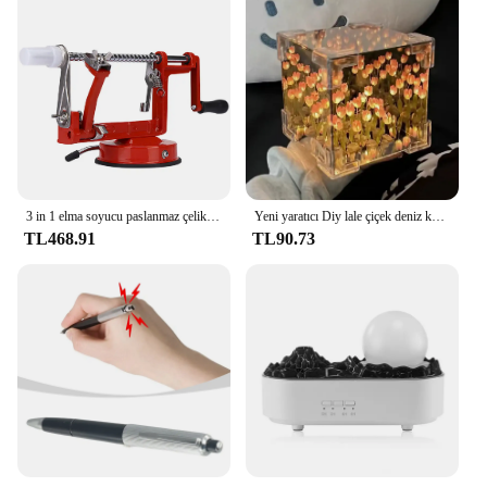
3 in 1 elma soyucu paslanmaz çelik çekirdek dilim kesici el-krank meyve soyucu dilimleme araçları mutfak elma dilimleyici tart kesici
Yeni yaratıcı Diy lale çiçek deniz küp üç boyutlu küçük gece lambası malzeme paketi kız arkadaşı için çift kız arkadaşı hediye
TL468.91
TL90.73