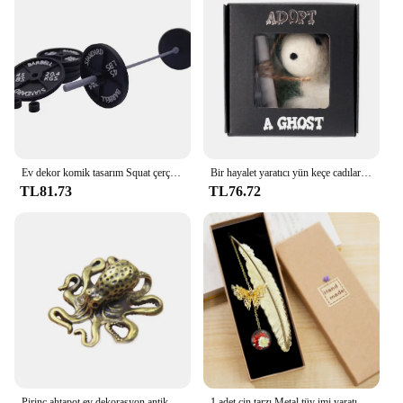
Ev dekor komik tasarım Squat çerçevesi kalem ekran standı tutucu yaratıcı halter kalem masası depolama organizatör hediyeler ofis süsleme
Bir hayalet yaratıcı yün keçe cadılar bayramı hayalet kart kutusu hediye kabul cadılar bayramı ev dekorasyon küçük kaydırma seti cadılar bayramı dekorasyon
TL81.73
TL76.72
Pirinç ahtapot ev dekorasyon antika bakır hayvan figürleri minyatürleri danışma süs aksesuarları yaratıcı masa çay evcil zanaat
1 adet çin tarzı Metal tüy imi yaratıcı ölümsüz kurutulmuş çiçek kelebek yaprak öğrenci imi öğretmen günü hediyesi