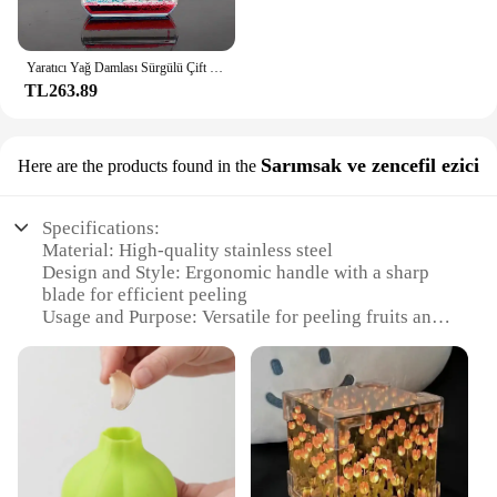
Yaratıcı Yağ Damlası Sürgülü Çift Renkli Sıvı Su Yağ Damlası Kum Saati Spor Kabarcık Dekompresyon Oyuncak Zamanlayıcı Masaüstü Dekorasyon
TL263.89
Sarımsak ve zencefil ezici
Here are the products found in the
Specifications:
Material: High-quality stainless steel
Design and Style: Ergonomic handle with a sharp
blade for efficient peeling
Usage and Purpose: Versatile for peeling fruits and
vegetables
Performance and Property: Durable and rust-
resistant
Shape or Size or Weight or Quantity: Compact and
lightweight for easy handling
Parts and Accessories: Comes with a convenient
storage case