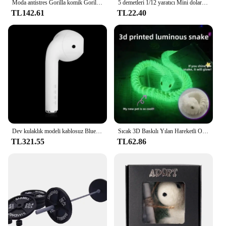
Moda antistres Gorilla komik Gorilla dekompresyon oyuncak bebek dekompresyon yaratıcı oyuncak yıkılmaz yumuşak Gorilla heykeli
5 demetleri 1/12 yaratıcı Mini dolar para minyatür banknot çocuk oyuncakları hediyeler Dollhouse minyatür aksesuarları
TL142.61
TL22.40
Dev kulaklık modeli kablosuz Bluetooth hoparlör kulaklık şekli Stereo müzik çalar yaratıcı hoparlör radyo oynatma soundbar'da
Sıcak 3D Baskılı Yılan Hareketli Ortak Simülasyon Yılan Bebek Yaratıcılar Ev Ofis Masaüstü Dekorasyon 2025 Yeni Yıl Hediye Zanaat Hediye
TL321.55
TL62.86