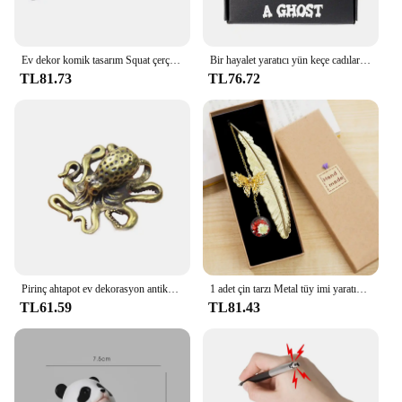
Ev dekor komik tasarım Squat çerçevesi kalem ekran standı tutucu yaratıcı halter kalem masası depolama organizatör hediyeler ofis süsleme
Bir hayalet yaratıcı yün keçe cadılar bayramı hayalet kart kutusu hediye kabul cadılar bayramı ev dekorasyon küçük kaydırma seti cadılar bayramı dekorasyon
TL81.73
TL76.72
Pirinç ahtapot ev dekorasyon antika bakır hayvan figürleri minyatürleri danışma süs aksesuarları yaratıcı masa çay evcil zanaat
1 adet çin tarzı Metal tüy imi yaratıcı ölümsüz kurutulmuş çiçek kelebek yaprak öğrenci imi öğretmen günü hediyesi
TL61.59
TL81.43