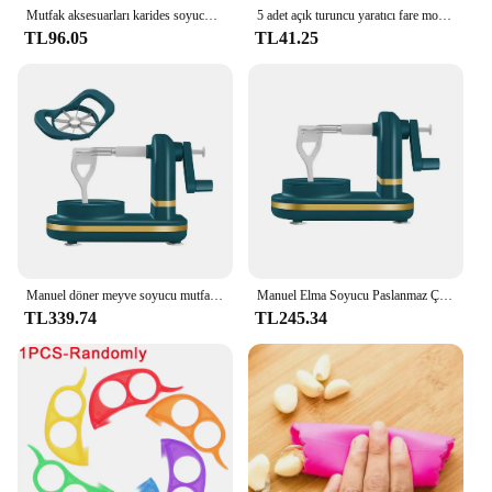
Mutfak aksesuarları karides soyucu paslanmaz çelik deniz pişirme araçları yaratıcı uygun karides kabuğu cihazı mutfak alet
5 adet açık turuncu yaratıcı fare modeli kaliteli malzemeler soyucu sebze dilimleme meyve araçları kullanımı kolay temiz mutfak eşyaları
TL96.05
TL41.25
Manuel döner meyve soyucu mutfak meyve elma soyucu makinesi armut elma sebze dilimleme tıraş dilimleme mutfak aksesuarları
Manuel Elma Soyucu Paslanmaz Çelik Bıçaklar ile Çok Fonksiyonlu El Krank Meyve Soyucu Mutfak Aletleri için Gıda Soyma Makinesi
TL339.74
TL245.34