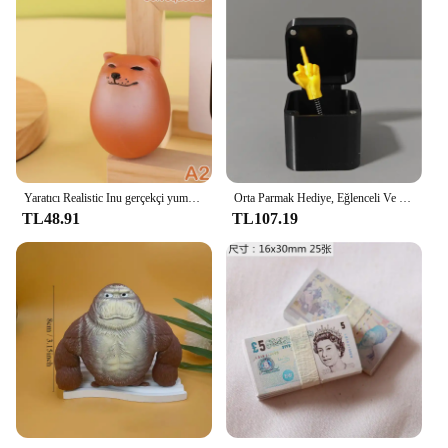
seamless experience for all.
Yaratıcı Realistic Inu gerçekçi yumurta şekli PVC ev ofisleri için masa dekoru köpek ve yumurta birliği süslemeleri eğlenceli yılbaşı hediyeleri
Orta Parmak Hediye, Eğlenceli Ve Yaratıcı Hediye Kutusu, Ofis Masası Dekorasyonu, Ev Dekorasyonu Hediye Kutusu, Prank Stres Giderici Hediye Kutusu
TL48.91
TL107.19