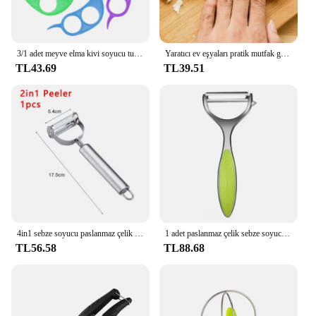
3/1 adet meyve elma kivi soyucu turuncu kesici sebze paslanmaz çelik soyma taşınabilir patates manuel soyma mutfak aletleri
Yaratıcı ev eşyaları pratik mutfak günlük ihtiyaçlar ev günlük ihtiyaçlar sarımsak soyucu gıda sınıfı silikon malzeme
TL43.69
TL39.51
4in1 sebze soyucu paslanmaz çelik kavun planya çoklu fonksiyonlu çift kafa soyucu ev mutfak salatalık dilimleme aracı
1 adet paslanmaz çelik sebze soyucu patates soyucu çok fonksiyonlu havuç rende meyve araçları mutfak aksesuarları mutfağı Pelador
TL56.58
TL88.68