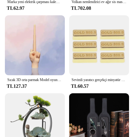
Marka yeni elektrik çarpması kalem yenilik Joke şaka çok fonksiyonlu yaratıcı tükenmez kalem oyuncak hediyeler ofis öğrenciler için
Volkan nemlendirici ev ağır sis masaüstü yaratıcılık süsler ev koku Mist Mak için sigara
TL62.97
TL702.08
Sıcak 3D orta parmak Model oyuncaklar geri çekilebilir kılıç yaratıcı dekompresyon süper şifa Tricky oyuncak/komik plastik teleskopik
Sevimli yaratıcı gerçekçi minyatür altın barlar Mini klasik parlak altın modeli çocuklar bebek evi oyuncak taklit
TL127.37
TL60.57