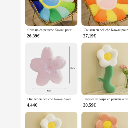
provide both comfort and visual appeal.
**Versatile and Easy to Maintain**
The versatility of this cushion is unmatched. It's not just a 
an ideal choice for reading, watching TV, or simply loungin
removing the entire cushion. Its durable construction ensures
Coussin en peluche Kawaii pour filles, polaire, visage, tournesol, fleur de soleil, polymère, oreiller de maintien, chambre à coucher, décoration automatique, beurre, cadeau, 40cm
Coussin en pel
**Ideal for Gifting and Wholesale**
26,39€
27,19€
This cushion is not just a home accessory; it's also an excelle
yourself. For those looking to stock up for resale, the Coussi
offer your customers a high-quality, stylish, and comfortable
Oreiller en peluche Kawaii Sakura Flower, coussin de siège de sol, tatami de baie vitrée, décor de salon, chambre à coucher, aucune fleur
4,44€
20,59€