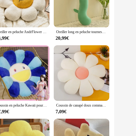
nsures ample support for your head, neck, or back, making it
change the look of your space without the hassle of
Oreiller en peluche AndrFlower pour enfants, jouet en peluche tournesol, coussin en forme de fleur, oreiller beurre, cadeau de chambre pour fille, décoration d'intérieur, 1 pièce
Oreiller long en peluche tournesol, grand coussin créatif, oreiller de corps décoratif, décor de coussin de dos de sommeil, fleur, canapé
3,99€
20,99€
present for friends, family, or as a special treat for
dors and suppliers. With its wholesale availability, you can
Coussin en peluche Kawaii pour filles, polaire, visage, tournesol, fleur de soleil, polymère, oreiller de maintien, chambre à coucher, décoration automatique, beurre, cadeau, 40cm
Coussin de canapé doux commandé pour enfants, jouet de fleur, plante en peluche, beurre, tatami, oreillers de sol, décoration d'intérieur, mignon, détruire AndrPillow, cadeaux pour filles
7,99€
7,09€