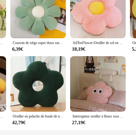
ur d'ange, jouet créatif, grande peluche, fleur douce au beurre, oreiller décoratif, coussin de dos de couchage, cadeaux
Coussin de siège super doux sur le canapé, oreiller en peluche, jouet de fleur de beurre, oreiller de sol hypothécaire ami, cadeaux pour enfants, décoration d'intérieur pour filles, mignon, détruire AndrPillow
AdTosFlower-Oreiller de sol en peluche pour la décoration intérieure, coussin doux et confortable, canapé, lit, voiture, 1PC
6,39€
18,19€
5
 de tournesol en peluche, coussin de canapé doux, oreiller de chevet de chambre à coucher
Oreiller en peluche de boule de noeud de fleur, style INS, oreiller de corps, original, coussin de lit de bébé, salon, coussins décoratifs de canapé, 2024
Interrupteur oreiller à fleurs roses, décoration de canapé-lit, coussin en peluche beurre, confortable, cadeau d'anniversaire de la fête des Léons, 520
42,79€
27,19€