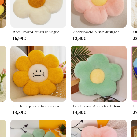
decorative piece; it's also a practical addition to your home. Its generous size e
g. The included pillowcase makes maintenance a breeze, allowing you to easily 
 that it will remain a staple in your home for years to come.
uche Kawaii pour filles, polaire, visage, tournesol, fleur de soleil, polymère, oreiller de maintien, chambre à coucher, décoration automatique, beurre, cadeau, 40cm
AndrFlower-Coussin de siège en peluche en forme de tournesol pour enfants, oreiller de siège de chambre à coucher pour fille, décor de bureau, coussins de canapé, jouets en peluche, 35cm
AndrFlower-Coussin de siège en peluche en forme de tournesol pour enfants, oreiller de siège de chambre à coucher pour fille, décor de bureau, coussins de canapé, jouets en peluche, 35cm
16,99€
12,49€
2
nt gift option. Its charming design and quality construction make it a thoughtful 
n Peluche Fleurs Oreiller is available in sets, making it an ideal choice for ven
 addition to their homes.
Oreiller de corps en peluche à fleurs longues, grand coussin de tournesol créatif, canapé décoratif, oreiller de corps en peluche, décor de coussin de dos de couchage
Oreiller en peluche tournesol mignon pour enfants, jouet en peluche, coussin AndrFlower, fleur en forme de beurre, cadeau de chambre de fille, décoration d'intérieur
Petit Coussin Andrpétale Détruire pour Fille, Oreiller de Canapé en Peluche, Siège d'Étudiant, Lapin, Velours, Sieste, Tournesol, Coussin de Baie Vitrée
13,39€
14,49€
2