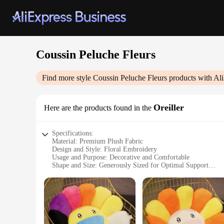
Coussin Peluche Fleurs
Find more style
Coussin Peluche Fleurs
products with Al
Oreiller
Here are the products found in the
Specifications:
Material: Premium Plush Fabric
Design and Style: Floral Embroidery
Usage and Purpose: Decorative and Comfortable
Shape and Size: Generously Sized for Optimal Support
Performance and Property: Durable and Hypoallergenic
Parts and Accessories: Includes Pillowcase for Easy Mainten
Features:
**Luxurious Comfort and Style**
The Coussin Peluche Fleurs Oreiller is a testament to comfort
any room, making it a perfect addition to your living space.