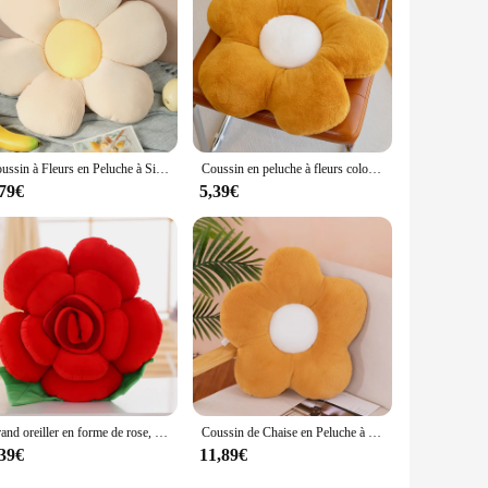
Coussin à Fleurs en Peluche à Six Pétales, Décor de Chambre Girly, Oreiller de Tournesol, pour Baie Vitrée, Fleur Rose, pour Siège de Chambre d'Enfant
Coussin en peluche à fleurs colorées Kawaii, 35cm, 50cm, oreiller en peluche, polymère de tournesol doux, canapé-lit, coussin de dos de couchage, cadeau décoratif
,79€
5,39€
Grand oreiller en forme de rose, coussin de canapé, coussin intérieur de voiture, jouets en peluche, fournitures de fête de mariage, coussin de fleurs, décoration d'intérieur
Coussin de Chaise en Peluche à Fleurs, Plante Douce, pour Salon, Chambre à Coucher, Oreillers Décoratifs pour la Maison, Canapé, Cadeaux d'Anniversaire
,39€
11,89€