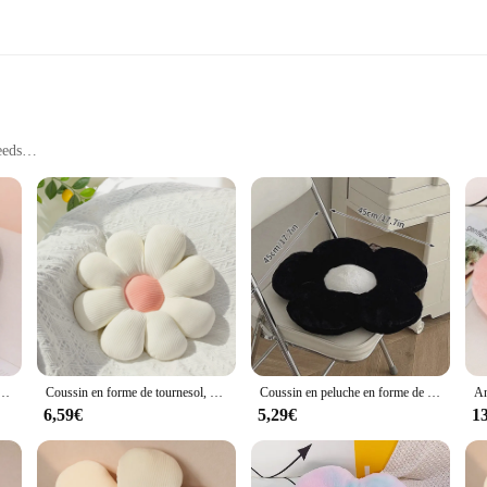
eeds
 charming addition to any room. The vibrant colors and intricate patterns of the
looking to add a touch of freshness to your living room, bedroom, or even your
ers a comfortable seating option. The plush fabric ensures a soft and cozy touch, 
olorées, 35cm, oreiller doux, tournesol, polymères de plantes, canapé-lit, dos de couchage, cadeaux décoratifs
Coussin en forme de tournesol, coussin Andrseat, polymère de fleurs, polymère de bureau, en peluche, cadeau de Noël, d'Halloween, de Thanksgiving
Coussin en peluche en forme de fleur pour canapé et chaise, oreiller de soutien lombaire, en polymère, décoratif, noir et blanc
tography, as a backdrop for a themed event, or as a decorative piece that can be e
for those who enjoy rearranging their space or hosting guests.
6,59€
5,29€
1
r a retailer seeking to offer your customers a unique and stylish decor item, t
 item in any store or online marketplace. With its competitive pricing and bulk p