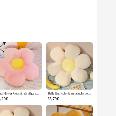
 flowers create a serene and inviting atmosphere, perfect for
 office space, this cushion is designed to complement a
making it an ideal spot for relaxation or a playful spot for
AndrFlower-Coussin de siège en peluche pour enfants, oreiller en forme de tournesol, jouets en peluche, décoration de chambre, bureau, canapé, enfants, fille
Belle fleur colorée en peluche pour enfants, oreiller, jouet, doux, dessin animé, plante, destruction, AndrChair, coussin, canapé, enfants, amoureux, cadeau d'anniversaire
asily incorporated into various interior design schemes. Its
3,29€
23,79€
he Coussin Peluche Fleurs is an excellent choice. Its
urchasing options, it's an excellent addition to any