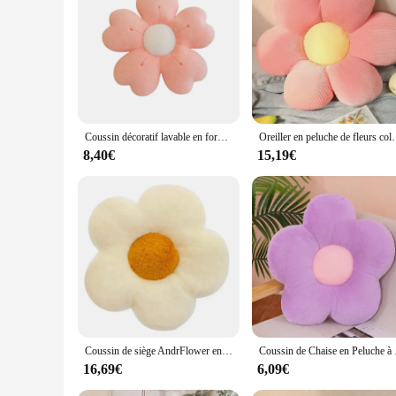
inventory, catering to both wholesale and retail customers.
Coussin décoratif lavable en forme de fleur, oreiller de sol esthétique, décor de canapé, peluche douce, vert sauge, 50 cm, 35cm
Oreiller en peluche de fleurs colorées pour filles, coussin d
8,40€
15,19€
Coussin de siège AndrFlower en peluche en forme de tournesol, oreiller de bureau, coussin de dortoir étudiant, décorations pour la maison, détruire, 50cm
Coussin de Chaise en Pel
16,69€
6,09€