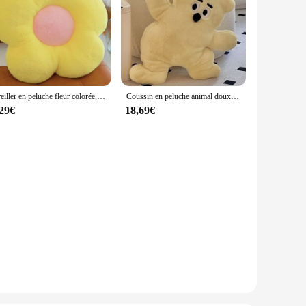
Oreiller en peluche fleur colorée, coussin de siège pétale de plante solide, jouets en peluche doux pour bébé fille, bureau, chambre à coucher, décoration d'intérieur, cadeau, document
Coussin en peluche animal doux, jouet en peluche mignon, oreiller câlin, fleur 3D, ours, chat, over
,29€
18,69€