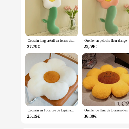
Coussin long créatif en forme de tournesol, oreiller décoratif en peluche, grand coussin de dos de couchage, cadeaux doux
Oreiller en peluche fle
27,79€
25,59€
Coussin en Fourrure de Lapin avec Pétale de Soleil, Mignon, Doux et Confortable, Oreiller pour Bureau, Irritation, Chambre, Chaise, Canapé, Étudiant
Oreiller de fleur
25,19€
36,39€