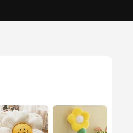
s embrace. The floral embroidery adds a touch of elegance to
 read or relax, this plush flower pillow is designed to