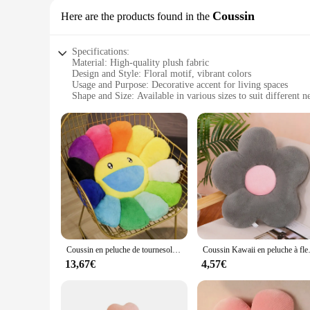
Coussin
Here are the products found in the
Specifications:
Material: High-quality plush fabric
Design and Style: Floral motif, vibrant colors
Usage and Purpose: Decorative accent for living spaces
Shape and Size: Available in various sizes to suit different n
Performance and Property: Soft, comfortable, and durable
Parts and Accessories: None, standalone product
Features:
|Vendors|
**Elegant Floral Design**
The Coussin Peluche Fleurs, with its lush floral design, is a
those who appreciate nature-inspired decor. Whether you're 
variety of interior styles.
**Versatile and Functional**
Not only is this cushion a feast for the eyes, but it also off
Coussin en peluche de tournesol arc-en-ciel, oreiller de fleur en polaire, coussin de dos de sommeil de bureau doux, décorations de canapé, mignon
Coussin Kawaii en peluche à fleurs c
children. Its versatility extends to its use as a prop for pho
lightweight and portable nature make it a convenient choice 
13,67€
4,57€
**For Wholesale and Retail Markets**
Whether you're a vendor looking to expand your product line o
attractive design and quality construction make it a standout