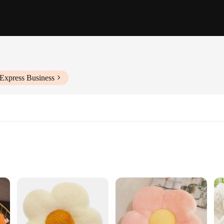
iExpress Business
ance
 and style, featuring a sumptuous plush fabric that invites you to sink into it
 Whether you're looking to elevate your bedroom decor or seeking a cozy spot to