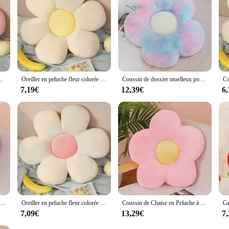
e pétale de plante, jouets en peluche pour bébé, cadeau de décoration d'intérieur, 35cm
Oreiller en peluche fleur colorée pour enfants, belle fleur, jouet doux, dessin animé, plante en peluche, coussin AndrChair, canapé, cadeau d'anniversaire pour les amoureux, 35-40cm
Coussin de dossier moelleux pour la sieste, oreiller en peluche, fleur, lapin, siège
7,19€
12,39€
6
uche à Fleurs Douces, pour Salon, Chambre à Coucher, Oreillers Décoratifs pour la Maison, Canapé, Cadeaux d'Anniversaire
Oreiller en peluche fleur colorée pour enfants, beau jouet doux, dessin animé, plante en peluche, détruire AndrChair, coussin de canapé, cadeau d'anniversaire pour les amoureux, 35-60cm
Coussin de Chaise en Peluche à Fleurs, Plante Douce, pour Salon, Chambre à Coucher, Oreillers Décoratifs pour la Maison, Heart de Canapé, Cadeaux d'Anniversaire
7,09€
13,29€
7