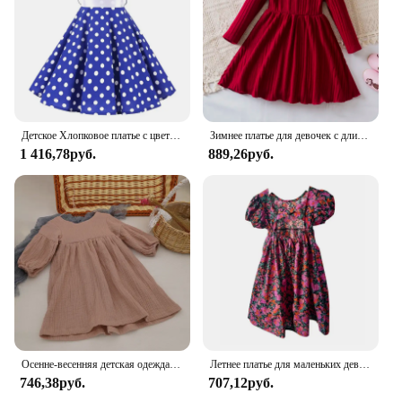
Детское Хлопковое платье с цветочным принтом, в горошек
Зимнее платье для девочек с длинным рукавом, искусственная кожа, новинка 2024, вязаный свитер, наряды, красное рождественское праздничное платье для девочек, Детский костюм
1 416,78руб.
889,26руб.
Осенне-весенняя детская одежда из органического хлопка, свободное платье из двойной марли с карманами для маленьких девочек, модные повседневные Детские платья принцессы
Летнее платье для маленьких девочек с цветочным принтом и коротким рукавом, хлопковые повседневные наряды, Пляжное Платье
746,38руб.
707,12руб.