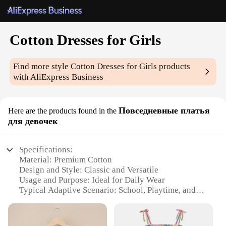
Cotton Dresses for Girls
Find more style
Cotton Dresses for Girls
products
with AliExpress Business
Повседневные платья
Here are the products found in the
для девочек
Specifications:
Material: Premium Cotton
Design and Style: Classic and Versatile
Usage and Purpose: Ideal for Daily Wear
Typical Adaptive Scenario: School, Playtime, and
Casual Outings
Shape or Size or Weight or Quantity: Available in a
Range of Sizes and Quantities