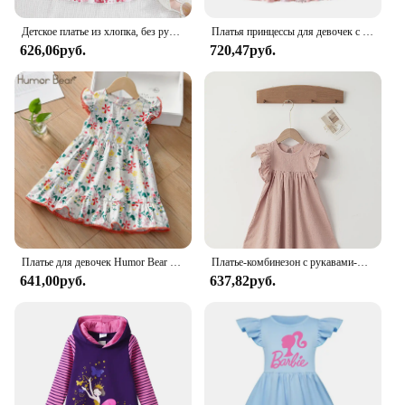
Детское платье из хлопка, без рукавов, с оборками
Платья принцессы для девочек с изображением сказочных принцесс, 2-7 дюймов, хлопковая детская одежда с длинным рукавом, модные детские платья
626,06руб.
720,47руб.
Платье для девочек Humor Bear летние детские летние платья принцессы Детская одежда Хлопковое платье
Платье-комбинезон с рукавами-фонариками и завязками на спине
641,00руб.
637,82руб.