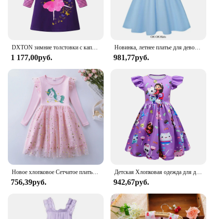
DXTON зимние толстовки с капюшоном для малышей, платье для девочек, хлопковое детское повседневное платье с рисунком, платья принцессы с капюшоном и полосатыми рукавами
Новинка, летнее платье для девочек с изображением Барби из фильма, детское платье-майка принцессы, платья для девочек, детская одежда с летящим рукавом + сумка
1 177,00руб.
981,77руб.
Новое хлопковое Сетчатое платье с вышивкой и мультяшным единорогом для девочек на осень
Детская Хлопковая одежда для девочек, платье для кукольного домика Gabbys с шляпой и сумкой, кружевные платья принцессы, для маленьких девочек, для дня рождения, женская одежда
756,39руб.
942,67руб.