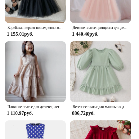
Корейская версия повседневного платья с длинным рукавом для новорожденных девочек Осенняя детская сетчатая пушистая танцевальная юбка хлопковая юбка принцессы
Детское платье принцессы для девочек, детское рождественское платье, платье на день рождения для девочек, одежда для свадебного банкета
1 155,01руб.
1 440,46руб.
Пляжное платье для девочек, летнее винтажное платье с юбкой-пачкой для девочек, дышащее льняное Хлопковое платье в стиле бохо для маленьких девочек, От 1 до 7 лет
Весеннее платье для маленьких девочек, хлопковое однотонное детское платье с длинным рукавом, детские платья с оборками для девочек, модная одежда для девочек
1 110,97руб.
886,72руб.