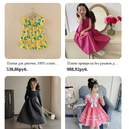
Платья для девочек; 100% хлопок; Детская одежда; Летняя детская одежда; Вечерние для девочек; Модная одежда принцессы; Пляжные Платья с цветочным узором
Платье принцессы без рукавов для девочек, летнее однотонное хлопковое платье с большой юбкой, верхняя одежда, повседневный однотонный простой стиль
530,86руб.
988,92руб.