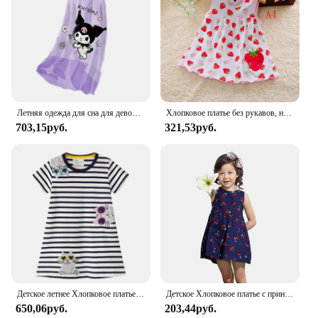
Летняя одежда для сна для девочек 2024, милое платье-слинг с мультяшным принтом Kuromi, дышащая пижама для девочек, хлопковая детская одежда
Хлопковое платье без рукавов, на возраст 0-24 месяца
703,15руб.
321,53руб.
Детское летнее Хлопковое платье в полоску, с аппликацией и коротким рукавом
Детское Хлопковое платье с принтом, на возраст 1-6 лет
650,06руб.
203,44руб.