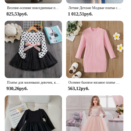
Весенне-осенние повседневные платья для девочек, однотонное лоскутное пушистое платье с оборками, женское платье принцессы, хлопковая детская одежда
Летние Детские Модные платья с матросским воротником, хлопковая однотонная одежда средней длины для девочек, платья принцессы
825,53руб.
1 012,51руб.
Платье для маленьких девочек, кружевное платье-жилет маленькой принцессы, платье с длинными рукавами, летняя одежда, детское платье для свадебной вечеринки, 3, 5, 7, 8 лет
Осеннее базовое вязаное платье PatPat для девочек, цельнокроеное однотонное платье из смеси хлопка и спандекса, подходит для осеннего сезона
930,26руб.
563,12руб.