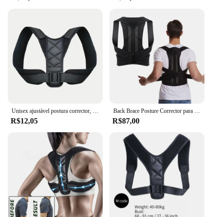
Unisex ajustável postura corrector, clavícula, coluna, parte superior das costas, ombro, lombar postura correção
Back Brace Posture Corrector para mulheres e homens, apoio lombar, apoio do ombro, melhorar o alívio da dor nas costas
R$12,05
R$87,00