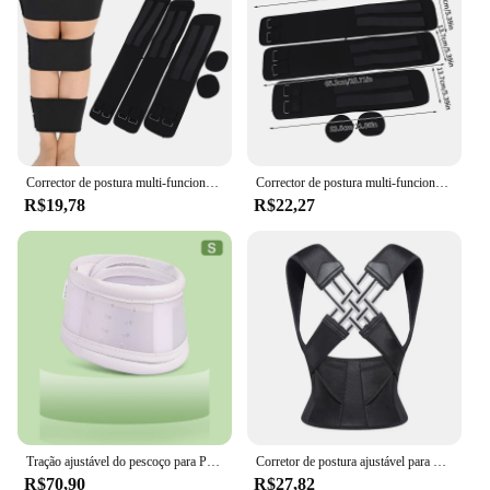
Corrector de postura multi-funcional com pernas de arco, cinto de bandagem para pernas tipo O, pernas tipo X, 3 peças por conjunto
Corrector de postura multi-funcional com pernas de arco, cinto de bandagem para pernas tipo O, pernas tipo X, 3 peças por conjunto
R$19,78
R$22,27
Tração ajustável do pescoço para Postura, Corset Corrector Apressado, Colar Cervical, Suporte para Espondilose
Corretor de postura ajustável para mulheres e homens, alisador de ombro, suporte traseiro completo, alívio da dor superior e inferior
R$70,90
R$27,82