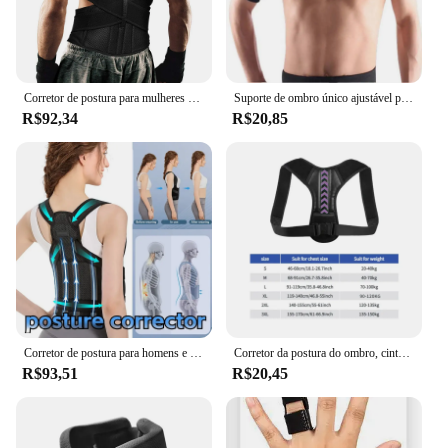
Corretor de postura para mulheres e homens, cinta traseira ajustável, suporte lombar, suporte de postura do ombro, melhora a escoliose
Suporte de ombro único ajustável para homens e mulheres, cuidados esportivos para ginástica, cinta traseira, cinto de proteção, faixa, bandagem preta
R$92,34
R$20,85
Corretor de postura para homens e mulheres, correias ortopédicas, totalmente ajustáveis, cinta espinhal, confortável, eficaz, cinta traseira superior
Corretor da postura do ombro, cinto ajustável, clavícula, suporte da espinha, remodelar seu corpo, casa, escritório, esporte, cinta superior do pescoço
R$93,51
R$20,45