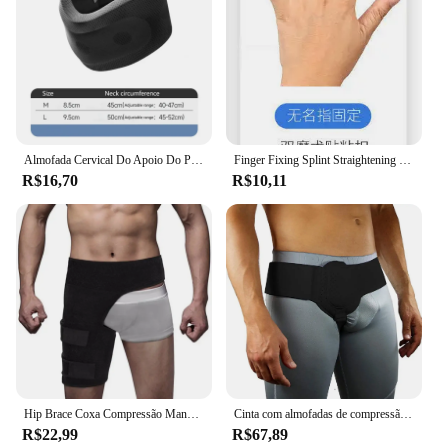
Almofada Cervical Do Apoio Do Pescoço, Esponja Macia, Espuma Durável, Aliviar A Dor Cervical, Viagem Do Avião, Saúde Da Sesta
Finger Fixing Splint Straightening Brace, cinta ajustável com placa de alumínio, suporte para Finger Corrector, Knuckle Care Recover
R$16,70
R$10,11
Hip Brace Coxa Compressão Manga, Isquiotibiais e Virilha, Envoltório Suporte para Hip Alívio Da Dor, Ciática, Quad Muscle Strains
Cinta com almofadas de compressão removíveis, cintos de hérnia, suporte de virilha para homens e mulheres, esportes laterais, ajustável
R$22,99
R$67,89