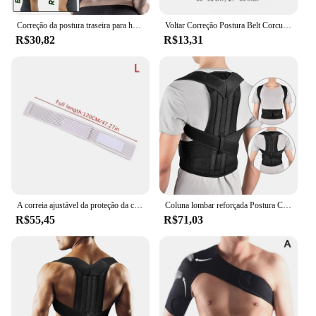
Correção da postura traseira para homens e mulheres, corcunda, adulto sentado, ombro, reto
Voltar Correção Postura Belt Corcunda Prevenção Correção de Sentado Postura Unisex Respirável Body Shaping
R$30,82
R$13,31
A correia ajustável da proteção da canalização da diálise, terapia peritoneal abdominal respirável apoia
Coluna lombar reforçada Postura Corrector Vest, alça de apoio ajustável para trás, ombro Espinha Brace, pescoço Maca Trainer
R$55,45
R$71,03