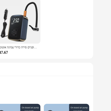
אוויר אלחוטי וקווית רכב מדחס צמיג חשמלי משאבת משאבת עבור אופנוע אופניים סירה כדורי צמיגה אוטומטי
47.67