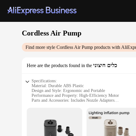
Cordless Air Pump
Find more style
Cordless Air Pump
products with AliExpr
כלים חיצוני
Here are the products found in the
Specifications:
Material: Durable ABS Plastic
Design and Style: Ergonomic and Portable
Performance and Property: High-Efficiency Motor
Parts and Accessories: Includes Nozzle Adapters
Usage and Purpose: Versatile for Inflation and Deflation
Typical Adaptive Scenario: Ideal for Outdoor Activities
Features:
**Optimized for Outdoor Adventures**
The Cordless Air Pump is an essential tool for outdoor enthus
withstand the rigors of outdoor use. Its ergonomic design ens