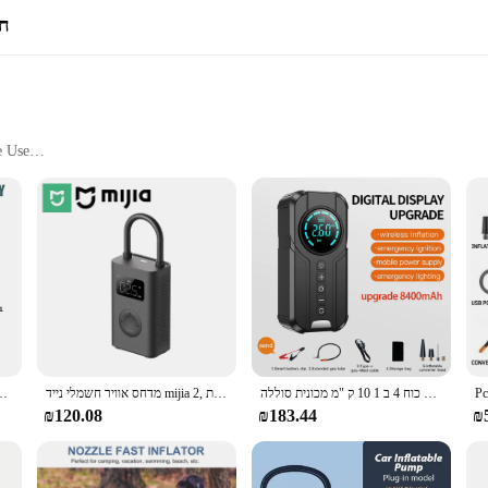
חש
e Use
, and More
ncy Situations
s to inflate items quickly and efficiently. Whether you're setting up a campsite
 ABS plastic construction ensures durability, while the high-efficiency motor del
e to carry along in your car or pack in your luggage. The lightweight construct
כוח גבוה מכונית אלחוטי לקפוץ מתנע עם משאבת אוויר ובנק כוח 4 ב 1 10 ק "מ מכונית סוללה
מדחס אוויר חשמלי נייד mijia 2, לנפח 10 צמיגים כאשר טעונים באופן מלא, משאבת אוויר 150 צמיגי מכונית psi עם אורות הוביל
Patuopro 600 מ "מ משאבת אוויר חשמלית ניידת 12V נטענת מ
The included nozzle adapters ensure that you have the right tool for any inflation
₪120.08
₪183.44
₪
ential tool for emergency situations. Its portability and ease of use make it perf
n that you can rely on this air pump to perform when you need it most. Its versa