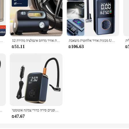
מכונית אוויר אלחוטית משאבת USB נטענת USB USB USB נטענת כוח תצוגה צמיגים מכונית
רכב משאבת אוויר מדחס אינפלציה מהירה 12v משאבת אוויר צמיג כפול משאבת אוויר עבור מכוניות אופנועים אופניים כדורי הוביל תצוגה דיגיטלית
מדחס אוויר אלחוטי מדחס אור 3 מצבי תאורה מיני לנפח משאבה נטענת עבור מיטות או
₪51.11
₪106.63
₪
אוויר אלחוטי וקווית רכב מדחס צמיג חשמלי משאבת משאבת עבור אופנוע אופניים סירה כדורי צמיגה אוטומטי
Eafc 120w מדחס אוויר אלחוטי/קווי משאבת אוויר מתנפחים צמיג משאבת אוויר ניי
₪47.67