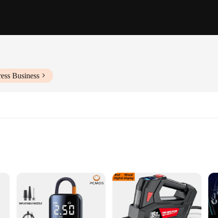
ess Business
iasts, designed to provide reliable and efficient inflation and deflation. Constr
ures a comfortable grip, while the lightweight build makes it easy to carry on 