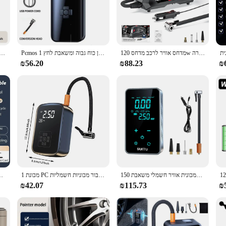
 air pump is your go-to companion.
rmance. Equipped with a high-efficiency motor, it delivers quick and consistent 
 adapters, making it compatible with a wide range of inflatable items. The air 
 hassle of cords.
מדחס אוויר לרכב מדחס 120w נייד כף יד נייד משאבת מתנפחים עם תאורה led מהיר לחדש משאבת אוויר מכונית
Pcmos 1 מכונית להגדיר משאבת אינפלציה אלחוטית נייד צמיג רכב חשמלי סדאן כוח גבוה ומשאבת לחץ
משאבת אוויר חשמלית מדחס אוויר אלחוטי נייד/דשן משאבות עבור כריות מתנפחים מיטות אוויר מיטו
₪56.20
₪88.23
₪
meet the needs of vendors and suppliers. Its durable construction and user-frien
stomers. The air pump's compact size and lightweight nature make it an attractive 
Whether you're setting up for a camping trip or stocking up for a busy season, th
מכונית אוויר חשמלי משאבת 150psi מיני צמיג מסך מגע אלחוטי משאבת מכונית אופנוע אופניים מתנפחים מדחס אוויר
1 מכונת PC רכוב תצוגה אלחוטית דיגיטלית משאבת אינפלציה אוויר אלחוטית נייד מתנפחים עבור מכוניות חשמליות
משאבת אוויר ניידת צמיג מדחס דיגיטלי מ
₪42.07
₪115.73
₪