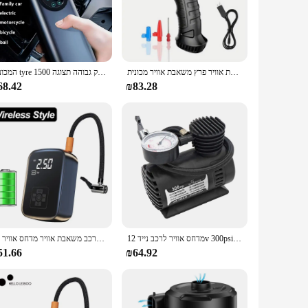
airflow, ensuring that your inflation tasks are completed
pump's cordless feature allows for freedom of movement,
טעינת רכב אלחוטית מכונת יד בית חכם חשמלי נייד משאבת אוויר פרץ משאבת אוויר מכונית
המכונית tyre מתנפחים במהירות נטענת משאבת אוויר ניידת נייד משאבת אוויר ניידת דיוק גבוהה תצוגה 1500mah עבור מכונית אופנוע כדור אופנוע
68.42
₪83.28
dly design make it an ideal choice for retailers looking to
addition to any store's inventory, while its versatility
is air pump is the perfect addition to your equipment.
מדחס אוויר לרכב נייד 12v 300psi חשמלי משאבת אוויר צמיג מתנפחים לנפנף אוטומטי tyre עבור אופנוע רכב אופניים
רכב משאבת אוויר מדחס אוויר 12v 150psi חשמלי אלחוטי נייד משאבת מתנפחים עבור אופנוע אופניים כדור
51.66
₪64.92