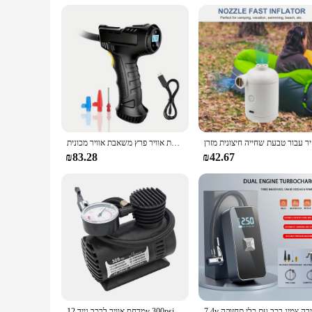
נית מזרן
טעינת רכב אלחוטית מכונת יד בית חכם חשמלי נייד משאבת אוויר פרץ משאבת אוויר מכונית
₪83.28
₪42.67
מדחס אוויר לרכב נייד 12v 300psi חשמלי משאבת אוויר צמיג מתנפחים לנפנף אוטומטי tyre עבור אופנוע רכב אופניים