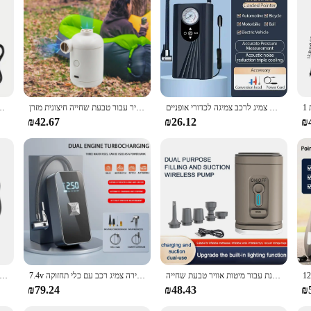
.
משאבת אוויר ניידת צמיג מדחס דיגיטלי מתנפחים צמיג לרכב צמיגה לכדורי אופניים
משאבת אוויר חשמלית עם 4 חרירי משאבת אוויר נייד תקע משאבת מזרן אוויר עבור טבעת שחייה חיצונית מזרן
טעינת רכב אלחוטית מכונת יד בית חכם חשמלי נייד מ
₪42.67
₪26.12
₪
מדחס אוויר אלחוטי מדחס אור 3 מצבי תאורה מיני לנפח משאבה נטענת עבור מיטות אוויר טבעת שחייה
7.4v משאבת אוויר תצוגת אלחוטית דיגיטלית חכמה נייד טעינה מהירה צמיג רכב עם כלי תחזוקה
מדחס אוויר לרכב נייד 12v 300psi חשמלי משאבת אוויר צמיג מתנפחים לנפנף אוטומטי tyre עבור אופנוע רכב
₪79.24
₪48.43
₪