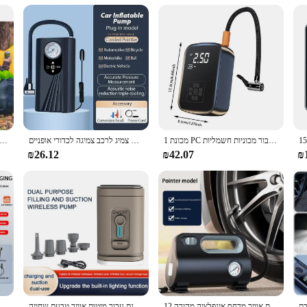
1 מכונת PC רכוב תצוגה אלחוטית דיגיטלית משאבת אינפלציה אוויר אלחוטית נייד מתנפחים עבור מכוניות חשמליות
משאבת אוויר ניידת צמיג מדחס דיגיטלי מתנפחים צמיג לרכב צמיגה לכדורי אופניים
משאבת אוויר חשמלית עם 4 חרירי משאבת אוויר נייד תקע משאבת מזרן אוויר עבור טבעת שחייה חיצו
₪26.12
₪42.07
₪
רכב משאבת אוויר מדחס אינפלציה מהירה 12v משאבת אוויר צמיג כפול משאבת אוויר עבור מכוניות אופנועים אופניים כדורי הוביל תצוגה דיגיטלית
מדחס אוויר אלחוטי מדחס אור 3 מצבי תאורה מיני לנפח משאבה נטענת עבור מיטות אוויר טבעת שחייה
7.4v משאבת אוויר תצוגת אלחוטית דיגיטלית חכמה נייד טעינה מהירה צמיג רכב עם כלי תחזוקה