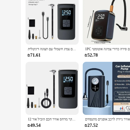
Features:
|Vendors|
**Effortless Inflation Anywhere**
The Cordless Air Pump is a game-changer for those who need t
pump is designed to meet your needs. Its compact and lightwe
motor delivers a powerful performance, inflating items quick
**Versatile and Convenient**
This air pump isn't just for sports balls; it's a versatile to
 אוטומטי
אוויר רכב אלחוטי משאבת מדחס אוויר נייד מתנפחים צמיג חשמלי עם תצוגה דיגיטלית lcd עבור אופנועים לרכב כדור אופניים
have for various applications. The sleek, portable design en
rigors of daily use, making it a reliable tool for both person
₪71.61
₪52.78
**For Wholesale and Retail**
The Cordless Air Pump is not just a product; it's a business 
includes the air pump, nozzle adapters, and all the necessary
of a reliable air pump, this product is sure to be a hit. Its ea
קר מדחס אוויר חכם הוביל אור 12v רכב דיגיטלי צמיג רכב דיגיטלי מתנפחים 150psi 6000mah נייד משאבת אוויר אלחוטי עבור אופנוע
₪49.54
₪27.52