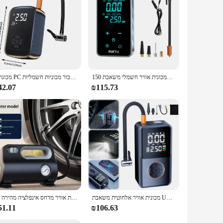
מכונית אוויר חשמלי משאבת 150psi מיני צמיג מסך מגע אלחוטי משאבת מכונית אופנוע אופניים מתנפחים מדחס אוויר
1 מכונת PC רכוב תצוגה אלחוטית דיגיטלית משאבת אינפלציה אוויר אלחוטית נייד מתנפחים עבור מכוניות חשמליות
42.07
₪115.73
מכונית אוויר אלחוטית משאבת USB נטענת USB USB USB נטענת כוח תצוגה צמיגים מכונית
רכב משאבת אוויר מדחס אינפלציה מהירה 12v משאבת אוויר צמיג כפול משאבת אוויר עבור מכוניות אופנועים אופניים כדורי הוביל תצוגה דיגיטלית
51.11
₪106.63