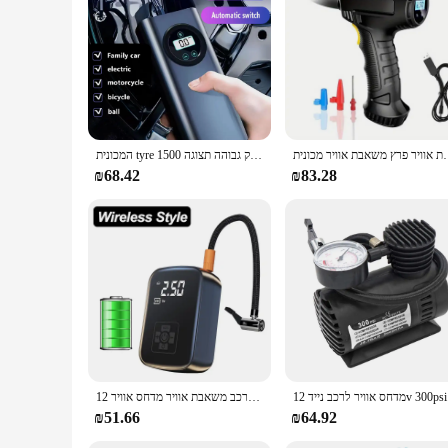
toolkit, whether you're a professional vendor or a home user
שאבת אוויר פרץ משאבת אוויר מכונית
המכונית tyre מתנפחים במהירות נטענת משאבת אוויר ניידת נייד משאבת אוויר ניידת דיוק גבוהה תצוגה 1500mah עבור מכונית אופנוע כדור אופנוע
₪68.42
₪83.28
 אופניים
רכב משאבת אוויר מדחס אוויר 12v 150psi חשמלי אלחוטי נייד משאבת מתנפחים עבור אופנוע אופניים כדור
₪51.66
₪64.92