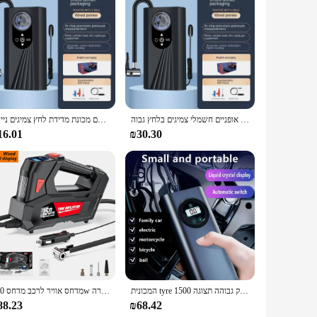
orts balls or a homeowner setting up your pool, this air
ays prepared for any inflation task. The high-efficiency
to switch between different inflation needs, making it a must-
מכונית אופניים אינטליגנטי משאבת אוויר אלחוטית פלאג אוויר משאבת אוויר כביש משאבת אופניים חשמלי צמיגים בלחץ גבוה
מכונית אוויר משאבת אוויר חשמלית משאבת אוויר צמיגה לרכב עם מכונת מדידת לחץ צמיגים ניידת
durable ABS plastic construction means it can withstand the
16.01
₪30.30
r pump to your customers at a competitive price. The set
selling to sports enthusiasts, pool owners, or anyone in need
or wholesale inventory.
המכונית tyre מתנפחים במהירות נטענת משאבת אוויר ניידת נייד משאבת אוויר ניידת דיוק גבוהה תצוגה 1500mah עבור מכונית אופנוע כדור אופנוע
מדחס אוויר לרכב מדחס 120w נייד כף יד נייד משאבת מתנפחים עם תאורה led מהיר לחדש משאבת אוויר מכונית
88.23
₪68.42