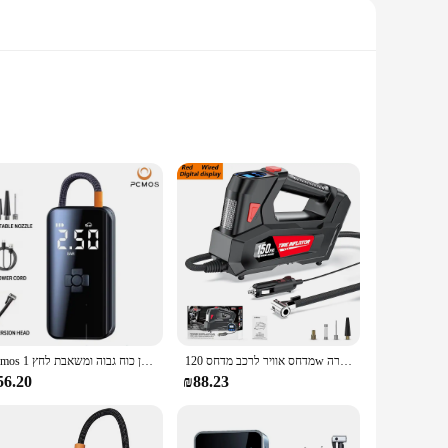
, preparing for a road trip, or dealing with a flat tire, this
ivers a steady stream of air, making it a reliable companion
ion and compact size mean that it won't take up much space,
מדחס אוויר לרכב מדחס 120w נייד כף יד נייד משאבת מתנפחים עם תאורה led מהיר לחדש משאבת אוויר מכונית
Pcmos 1 מכונית להגדיר משאבת אינפלציה אלחוטית נייד צמיג רכב חשמלי סדאן כוח גבוה ומשאבת לחץ
 job, whether it's a bike tire, a sports ball, or an air
56.20
₪88.23
ect for outdoor activities, camping trips, or unexpected flat
tility and efficiency make it a valuable addition to any