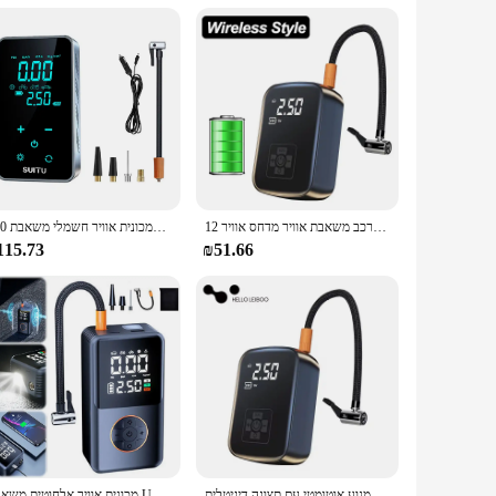
רכב משאבת אוויר מדחס אוויר 12v 150psi חשמלי אלחוטי נייד משאבת מתנפחים עבור אופנוע אופניים כדור
מכונית אוויר חשמלי משאבת 150psi מיני צמיג מסך מגע אלחוטי משאבת מכונית אופנוע אופניים מתנפחים מדחס אוויר
115.73
₪51.66
לייבו אוויר מדחס אוויר נייד לדחוס משאבת אוויר צמיג חשמלי משאבת אוויר עבור מנוע אוטומטי עם תצוגה דיגיטלית
מכונית אוויר אלחוטית משאבת USB נטענת USB USB USB נטענת כוח תצוגה צמיגים מכונית