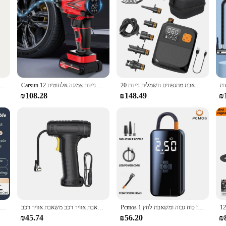
o inflate items on the go. Whether you're a professional needing to inflate sp
ight design make it easy to carry in your car or backpack, ensuring you're alw
ly and efficiently.
ol that can inflate a wide range of items. The included nozzle adapters allow you 
משאבת מתנפחים חשמלית ניידת 20psi 20psi חיצונית קמפינג מתנפחים חשמלי עבור אוהל sup
Carsun חשמלי משאבת אוויר ניידת צמיגה אלחוטית 12v 150psi הזרקת אופניים מכונית אופנוע מדחס אוויר אלחוטי
1PC רכב אלחוטי מכונת אוויר מדחס משאבת אוויר צמיג חשמלי משאבה עבור אופנוע אופניים סירה כדורי צמיגה
sures that you can use it in any environment, from the gym to the campsite. Its 
al and professional use.
₪108.28
₪148.49
₪
opportunity. As a wholesale or retail vendor, you can offer this high-quality ai
 accessories, making it a complete solution for inflation needs. Whether you're 
se of use, versatility, and durability make it an excellent addition to any retail 
Pcmos 1 מכונית להגדיר משאבת אינפלציה אלחוטית נייד צמיג רכב חשמלי סדאן כוח גבוה ומשאבת לחץ
טעינת רכב כף יד תצוגה דיגיטלית חכמה מכונית ביתית צמיג נייד משאבת אוויר רכב משאבת אוויר רכב
מיני משאבת אוויר צמיג דיגיטלי מתנפחים מכונת מדחס אוויר ניידת לרכב אופניים מתנפחים
₪45.74
₪56.20
₪