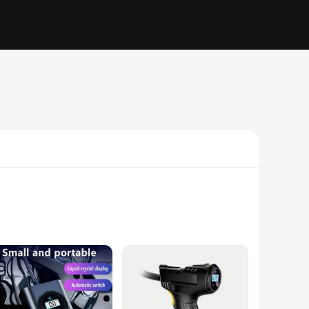
ucted from robust ABS plastic, this air pump is built to
any adventure. Whether you're inflating air mattresses, sports