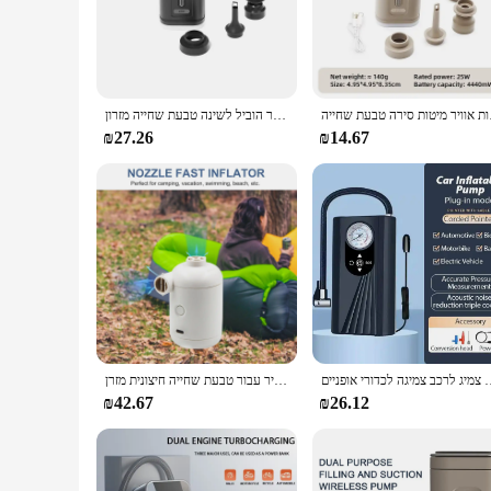
balls, or pool toys, or deflating them for easy storage, this
**Versatile and Efficient**
This air pump is not just about convenience; it's about perfo
swiftly and accurately. The set includes a variety of nozzle
enabling you to inflate items in remote locations without the
ת סירה טבעת שחייה
מיני מדחס אוויר אלחוטי מיני מדחס אוויר נייד משאבת אוויר חשמלית ניידת/דפלציה מהירה עם אור הוביל לשינה טבעת שחייה מזרון
**Built for the Wholesale Market**
₪27.26
₪14.67
As a wholesale product, the Cordless Air Pump is tailored to 
offer a reliable and convenient inflation solution to their cu
ensures that it can be used for a variety of inflation tasks. 
תנפחים צמיג לרכב צמיגה לכדורי אופניים
משאבת אוויר חשמלית עם 4 חרירי משאבת אוויר נייד תקע משאבת מזרן אוויר עבור טבעת שחייה חיצונית מזרן
₪42.67
₪26.12