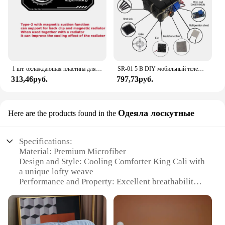
1 шт. охлаждающая пластина для мобильного телефона, совместимая с магнитным/задним зажимом, радиатор, универсальный мини-игровой кулер, расширяющая область, излучающая наклейка
SR-01 5 В DIY мобильный телефон радиатор кулер полупроводниковый охлаждающий лист бесшумный планшет компьютер охлаждающий артефакт 40*40 мм
313,46руб.
797,73руб.
Одеяла лоскутные
Here are the products found in the
Specifications:
Material: Premium Microfiber
Design and Style: Cooling Comforter King Cali with
a unique lofty weave
Performance and Property: Excellent breathability
and moisture-wicking capabilities
Usage and Purpose: Ideal for hot sleepers seeking a
comfortable night's rest
Shape or Size or Weight or Quantity: Available in