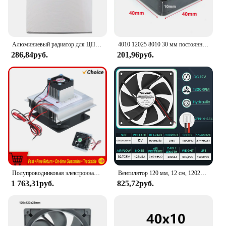
Алюминиевый радиатор для ЦП, охладитель, зеркальный водяной блок, жидкий охладитель для ПК, ноутбука, ЦП, GPU 40 мм * 40/80/120/200 мм
4010 12025 8010 30 мм постоянного тока 5 В 12 В 24 В Охлаждающий вентилятор Бесщеточный корпус двигателя Тихий 40 мм 50 мм 60 мм 70 мм 80 мм 90 мм 120 мм для 3D-печати 2PIN
286,84руб.
201,96руб.
Полупроводниковая электронная охлаждающая пластина для самостоятельной сборки
Вентилятор 120 мм, 12 см, 12025, 5 В, 12 В, 24 В, 120 мм * 120 мм * 25 мм, Бесщеточный Охлаждающий вентилятор постоянного тока, 120x120x25 мм, 2 контакта USB, чехол для ПК, кулер
1 763,31руб.
825,72руб.