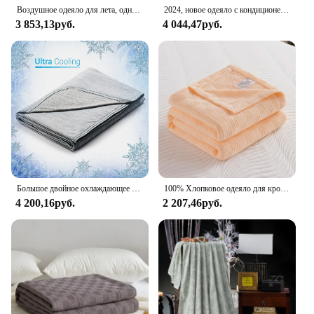
Воздушное одеяло для лета, однотонное охлаждающее одеяло из ледяного шелка, легкое и гладкое двойное/королевского размера, холодное одеяло
2024, новое одеяло с кондиционером для лета, однотонное охлаждающее одеяло из ледяного шелка, легкое и гладкое холодное одеяло размера Twin/King
3 853,13руб.
4 044,47руб.
Большое двойное охлаждающее одеяло Q-Max размером 71x79 дюймов, 0,4 охлаждающее волокно, впитывающее тепло, моющееся одеяло, летнее одеяло XL
100% Хлопковое одеяло для кровати большого размера, детское весенне-летнее тонкое одеяло, вязаное покрывало, покрывало для дома, отеля, сине-серое покрывало для дивана
4 200,16руб.
2 207,46руб.