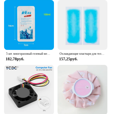
5 шт. многоразовый гелевый мешок для льда, автоматическое водопоглощение, изолированный пакет со льдом, боль, холодный компресс, охлаждающий мешок, пакет для еды, сохраняет свежесть, пакет со льдом
Охлаждающие пластыри для телефона, многофункциональная наклейка со льдом для нижней температуры, охлаждающий гель для взрослых, пластырь для облегчения боли при дискомфорте и лихорадке
182,78руб.
157,25руб.