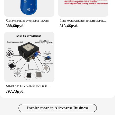
Охлаждающая сумка для инсулина, 1 шт.
1 шт. охлаждающая пластина для мобильного телефона, совместимая с магнитным/задним зажимом, радиатор, универсальный мини-игровой кулер, расширяющая область, излучающая наклейка
388,60руб.
313,46руб.
SR-01 5 В DIY мобильный телефон радиатор кулер полупроводниковый охлаждающий лист бесшумный планшет компьютер охлаждающий артефакт 40*40 мм
797,73руб.
Inspire more in Aliexpress Business