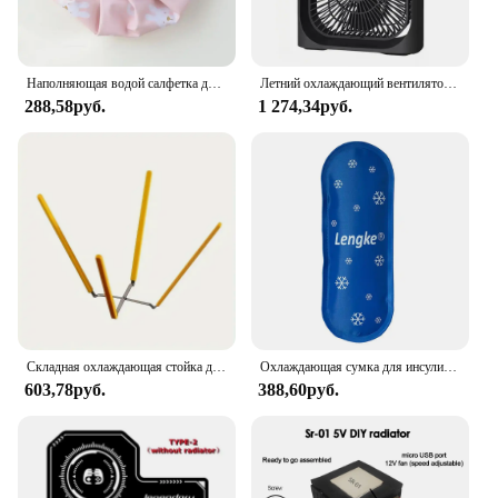
Наполняющая водой салфетка для льда мультяшный охлаждающий пакет для льда холодный и горячий физиотерапевтические упражнения физическое охлаждение тканевый компрессионный пакет
Летний охлаждающий вентилятор, настольный увлажнитель, новый распылительный вентилятор с пятью отверстиями, USB портативный практичный гидроохлаждающий незаменимый охладитель для офиса
288,58руб.
1 274,34руб.
Складная охлаждающая стойка для торта из нержавеющей стали, многофункциональная удобная шифоновая охлаждающая стойка для торта для выпечки, необходимые гаджеты
Охлаждающая сумка для инсулина, 1 шт.
603,78руб.
388,60руб.