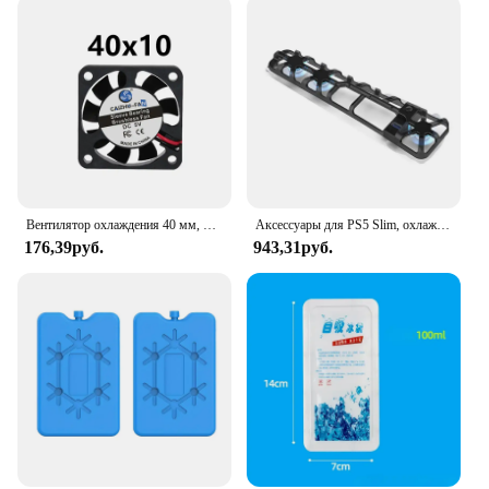
Вентилятор охлаждения 40 мм, 50 мм, 60 мм, 70 мм, 80 мм, 90 мм, 120 мм
Аксессуары для PS5 Slim, охлаждающий вентилятор со светодиодной подсветкой для Playstation 5, дисков и цифровых изданий, охладитель системы охлаждения
176,39руб.
943,31руб.