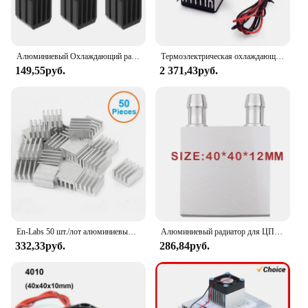
regulation in their sleeping environment.
Алюминиевый Охлаждающий радиатор, 9 х 9 х 12 мм, 5 шт./компл.
Термоэлектрическая охлаждающая система, 288 Вт/144 Вт, 12 В постоянного тока, 30 А/15 А
149,55руб.
2 371,43руб.
En-Labs 50 шт./лот алюминиевый радиатор 8,8x8,8x5 мм, Охлаждающий радиатор с электронным чипом для ЦП, RAM,GPU, радиатор для чипсета A4988
Алюминиевый радиатор для ЦП, охладитель, зеркальный водяной блок, жидкий охладитель для ПК, ноутбука, ЦП, GPU 40 мм * 40/80/120/200 мм
332,33руб.
286,84руб.