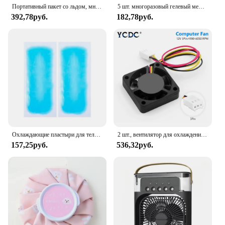
Портативный пакет со льдом, многоразовая морозильная камера, пакет для охлаждения льда, долговечный охлаждающий ящик для наполнения водой, для хранения свежих продуктов, охлаждения
5 шт. многоразовый гелевый мешок для льда, автоматическое водопоглощение, изолированный пакет со льдом, боль, холодный компресс, охлаждающий мешок, пакет для еды, сохраняет свежесть, пакет со льдом
392,78руб.
182,78руб.
Охлаждающие пластыри для телефона, многофункциональная наклейка со льдом для нижней температуры, охлаждающий гель для взрослых, пластырь для облегчения боли при дискомфорте и лихорадке
2 шт., вентилятор для охлаждения процессора, 12 В, 40 х40 мм
157,25руб.
536,32руб.