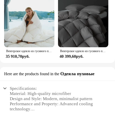
Венгерское одеяло из гусиного пуха большого размера-Всесезонная пододеяльник-легкий и пушистый, средний теплый белый,
Венгерское одеяло из гусиного пуха, большой размер, размер King-Size-850, заполняет энергию, среднее тепло, для всех сезонов, пододеяльник-Приблизительный вес,
35 910,70руб.
40 399,60руб.
Одеяла пуховые
Here are the products found in the
Specifications:
Material: High-quality microfiber
Design and Style: Modern, minimalist pattern
Performance and Property: Advanced cooling
technology
Shape or Size or Weight or Quantity: King Cali size