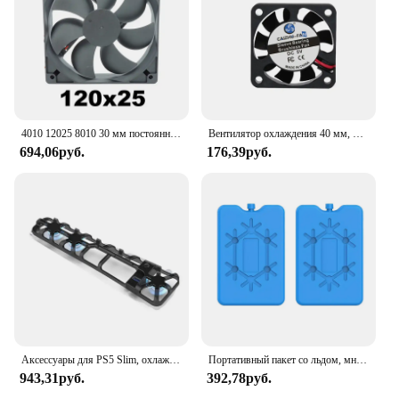
4010 12025 8010 30 мм постоянного тока 5 В 12 В 24 В Охлаждающий вентилятор Бесщеточный корпус двигателя Тихий 40 мм 50 мм 60 мм 70 мм 80 мм 90 мм 120 мм для 3D-печати 2PIN
Вентилятор охлаждения 40 мм, 50 мм, 60 мм, 70 мм, 80 мм, 90 мм, 120 мм
694,06руб.
176,39руб.
Аксессуары для PS5 Slim, охлаждающий вентилятор со светодиодной подсветкой для Playstation 5, дисков и цифровых изданий, охладитель системы охлаждения
Портативный пакет со льдом, многоразовая морозильная камера, пакет для охлаждения льда, долговечный охлаждающий ящик для наполнения водой, для хранения свежих продуктов, охлаждения
943,31руб.
392,78руб.