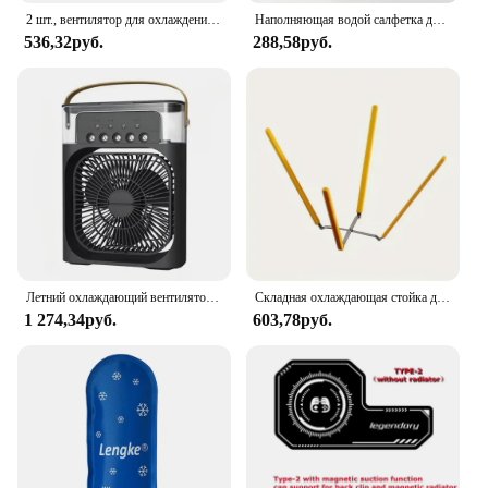
2 шт., вентилятор для охлаждения процессора, 12 В, 40 х40 мм
Наполняющая водой салфетка для льда мультяшный охлаждающий пакет для льда холодный и горячий физиотерапевтические упражнения физическое охлаждение тканевый компрессионный пакет
536,32руб.
288,58руб.
Летний охлаждающий вентилятор, настольный увлажнитель, новый распылительный вентилятор с пятью отверстиями, USB портативный практичный гидроохлаждающий незаменимый охладитель для офиса
Складная охлаждающая стойка для торта из нержавеющей стали, многофункциональная удобная шифоновая охлаждающая стойка для торта для выпечки, необходимые гаджеты
1 274,34руб.
603,78руб.