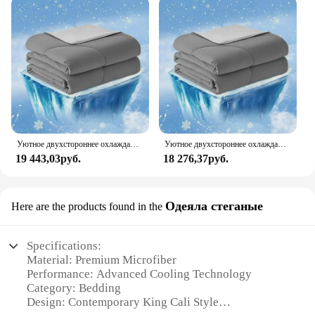
Уютное двухстороннее охлаждающее одеяло Bliss, легкое моющееся одеяло, дышащий шелк, гладкий темный размер, королевский размер, Q-Ma
Уютное двухстороннее охлаждающее одеяло Bliss, легкое моющееся одеяло, дышащий шелк, гладкий темный размер, королевский размер, Q-Ma
19 443,03руб.
18 276,37руб.
Одеяла стеганые
Here are the products found in the
Specifications:
Material: Premium Microfiber
Performance: Advanced Cooling Technology
Category: Bedding
Design: Contemporary King Cali Style