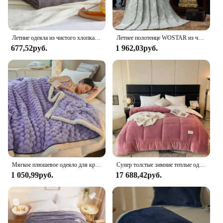
Летние одеяла из чистого хлопка, охлаждающее хлопковое одеяло для кроватей, королевский размер, детское тонкое летнее одеяло, покрывало на кровать
Летнее полотенце WOSTAR из чистого хлопка, тонкое стеганое одеяло, мягкое покрывало для взрослых и малышей, одеяло с кондиционированием воздуха, Королевский размер
677,52руб.
1 962,03руб.
Мягкое плюшевое одеяло для кровати, роскошные теплые зимние одеяла, студенческое общежитие, уютное утолщенное теплое одеяло, покрывало королевского размера
Супер толстые зимние теплые одеяла для кровати молочный бархат утолщенное теплое одеяло для сна простое удобное двуспальное одеяло
1 050,99руб.
17 688,42руб.