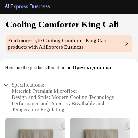
Cooling Comforter King Cali
Find more style
Cooling Comforter King Cali
products with AliExpress Business
Одеяла для сна
Here are the products found in the
Specifications:
Material: Premium Microfiber
Design and Style: Modern Cooling Technology
Performance and Property: Breathable and
Temperature Regulating
Usage and Purpose: Ideal for Hot Sleepers
Shape or Size: King Cali Comforter Set
Performance and Property: Durable and Easy to
Clean