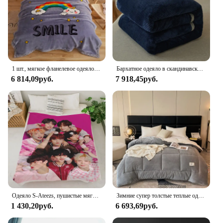
1 шт., мягкое фланелевое одеяло для кровати, Осень-зима
Бархатное одеяло в скандинавском стиле с застежкой-молнией, королевский размер, зимнее покрывало, теплое, мягкое простыня, взрослые могут быть пододеяльям
6 814,09руб.
7 918,45руб.
Одеяло S-Ateezs, пушистые мягкие одеяла, комплект постельного белья, одеяло королевского размера, двуспальные одеяла, теплое одеяло для кемпинга до колена
Зимние супер толстые теплые одеяла для кровати с молочным бархатным покрытием утолщенное теплое одеяло для сна простое удобное пододеяльник большого размера
1 430,20руб.
6 693,69руб.