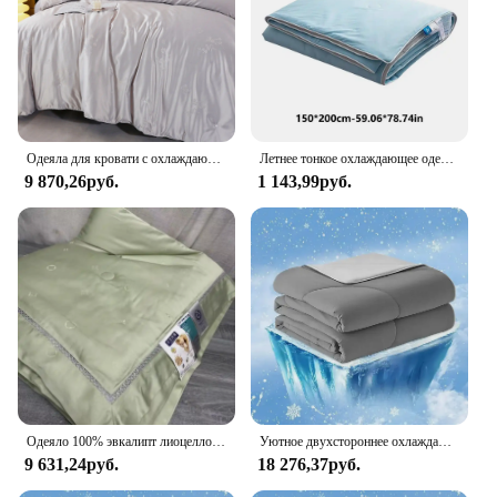
Одеяла для кровати с охлаждающим шелковым наполнителем, мягкие покрывала из 100% натурального шелка, одеяла в клетку, двойные, королевские, большие размеры, одеяла
Летнее тонкое охлаждающее одеяло, одеяло со льдом, покрывало на кровать, одеяло из ткани для кондиционирования воздуха, 150, Королевский размер
9 870,26руб.
1 143,99руб.
Одеяло 100% эвкалипт лиоцелловое волокно 100s жаккардовое ажурное кружевное одеяло тонкое летнее одеяло охлаждающее двойное искусственное одеяло
Уютное двухстороннее охлаждающее одеяло Bliss, легкое моющееся одеяло, дышащий шелк, гладкий темный размер, королевский размер, Q-Ma
9 631,24руб.
18 276,37руб.