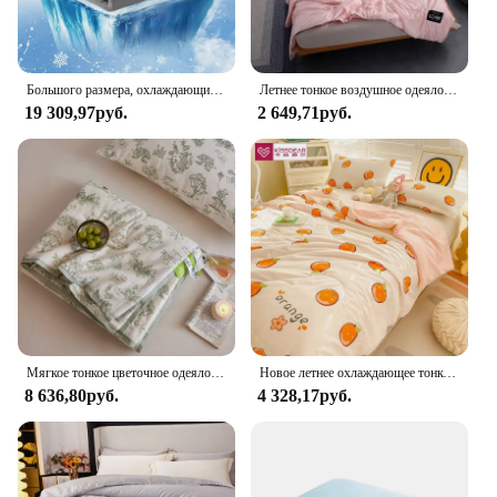
Большого размера, охлаждающие одеяла для горячего сна и ночного пота, темно-серое летнее одеяло для кровати большого размера, дышащее
Летнее тонкое воздушное одеяло, охлаждающее стеганое одеяло, клетчатое домашнее двуспальное одеяло большого размера, легкое покрывало для кровати, плед
19 309,97руб.
2 649,71руб.
Мягкое тонкое цветочное одеяло из чистого хлопка, моющееся соевое одеяло, летнее охлаждающее одеяло большого размера, Королевский размер, стеганые одеяла, домашний текстиль
Новое летнее охлаждающее тонкое одеяло, милые одеяла с мультяшным принтом, стеганые покрывала, покрывала для двуспальной кровати
8 636,80руб.
4 328,17руб.