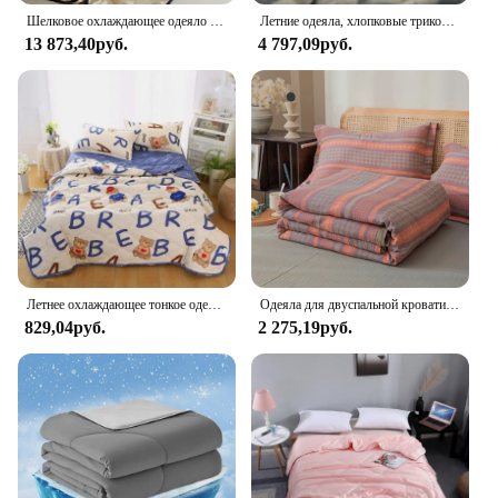
Шелковое охлаждающее одеяло Lyocell, Королевский стеллаж, двойная кровать, одеяло, летнее одеяло, покрывала с вышивкой в виде бабочки
Летние одеяла, хлопковые трикотажные жаккардовые охлаждающие одеяла, двойные одеяла для кровати, одеяло с воздушным кондиционированием, одеяло большого размера
13 873,40руб.
4 797,09руб.
Летнее охлаждающее тонкое одеяло, легкое, приятное для кожи одеяло, королевский размер, односпальное двуспальное одеяло, покрывало для домашнего общежития
Одеяла для двуспальной кровати, летние одеяла из чистого хлопка и Марли, охлаждающий Тонкий чехол, стеганое одеяло большого размера, покрывала для кровати, одеяла для кондиционирования воздуха 200*240 см
829,04руб.
2 275,19руб.